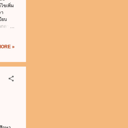
ไขเพิ่ม
ษา
บียบ
ออกตาม
ดง
ับใช้
MORE »
"สถาน
ิทยาลัย
อของ
ัวหน้า
กษาที่
ค์ในการ
ศึกษา