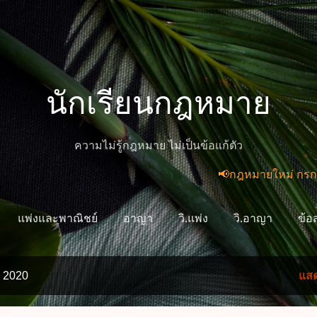
ข้ามไปที่เนื้อหาหลัก
นักเรียนกฎหมาย
ความไม่รู้กฎหมาย ไม่เป็นข้อแก้ตัว
📢กฎหมายใหม่ กรกฎาคม 256
แพ่งและพาณิชย์
อาญา
วิ.แพ่ง
วิ.อาญา
ข้อ
 2020
แสด