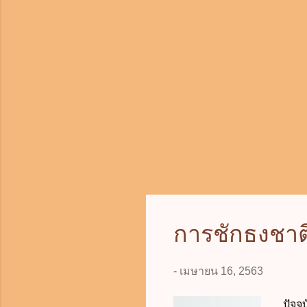
เว้นแ
หรือ
หน้าท
การชักธงชา
-
เมษายน 16, 2563
ปัจจ