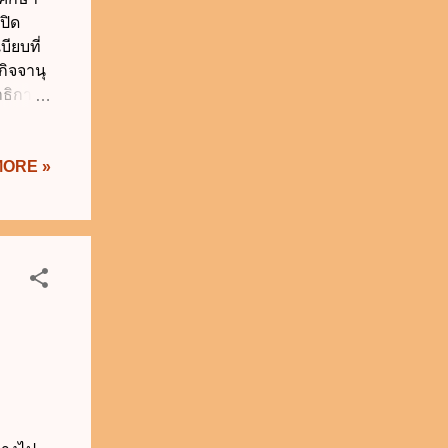
ปิด
บียบที่
กิจจานุ
าธิการ
ี่ 28
9
MORE »
่กำหนด
ีสถาน
พาะแล้ว
าย 2.1
สัมมนา
เป็น