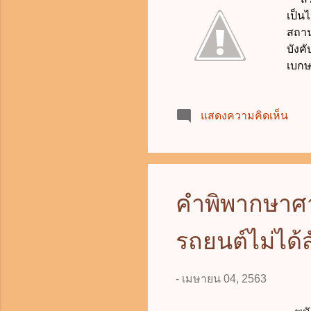
เป็น
สถานศ
บังค
เบกษ
ว่าด
กันย
แสดงความคิดเห็น
เป็น
ไว้ใ
ศึกษ
ให้ถ
"กรณ
คำพิพากษาศ
ฝึกอ
ประโ
รถยนต์ไม่ได้
-
เมษายน 04, 2563