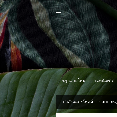
กฎหมายใหม่
เนติบัณฑิต
กำลังแสดงโพสต์จาก เมษายน,
บ
ท