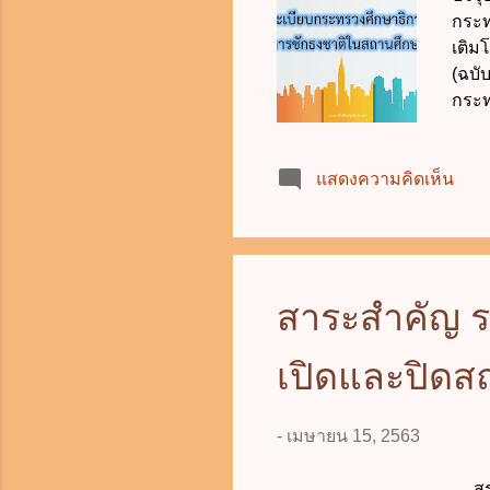
กระท
เติม
(ฉบั
กระท
ความ
ธงชา
แสดงความคิดเห็น
ตั้ง
ศึกษ
สถาบ
เอกช
สถาน
สาระสำคัญ ร
เรีย
จัดก
เปิดและปิดส
-
เมษายน 15, 2563
สรุป