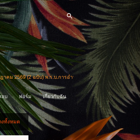
9 (2 ฉบับ) พ.ร.บ.การอำนวยการความสะดวกในการพิจารณาอนุญ
สอบ
ฟอร์ม
เกี่ยวกับฉัน
งทั้งหมด