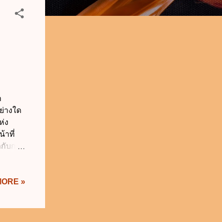
า
ย่างใด
ห่ง
าที่
ากับการ
บุคคลดัง
ับผิด
MORE »
กฤษฎีกา
ะ
เสียหาย
จ้าง