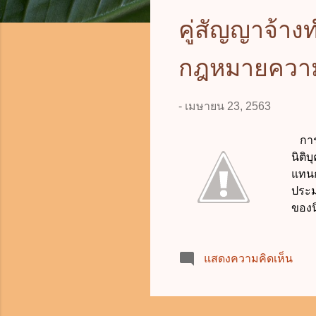
ค
คู่สัญญาจ้างท
ว
กฎหมายความร
า
ม
-
เมษายน 23, 2563
การไ
นิติ
แทนก
ประม
ของน
ไฟฟ้
กล่า
แสดงความคิดเห็น
ทางล
เรื่
พาณิ
อันผ