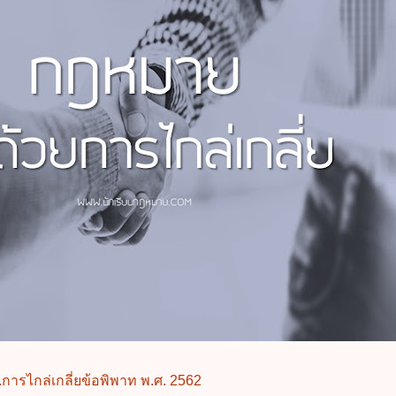
การไกล่เกลี่ยข้อพิพาท พ.ศ. 2562