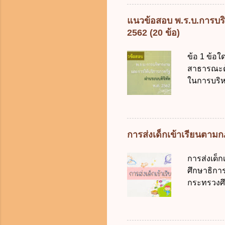
ร้อยละ 10 
การคลังขอ
แนวข้อสอบ พ.ร.บ.การบริ
ธรรมเนียม
2562 (20 ข้อ)
หรือเพื่อ
ต้องการของ
ข้อ 1 ข้อใ
หรือเหตุฉุ
สาธารณะด้ว
ของรัฐจะต
ในการบริห
ประกอบการพ
สัญลักษณ์ศ
การจัดสรร
(องค์การม
ระบบดิจิทัล
อย่างคุ้มค
การส่งเด็กเข้าเรียนตา
ตามมาตรฐา
การใช้จ่า
การส่งเด็
ได้ถูกต้อง
ศึกษาธิการ
เป็นศูนย์
กระทรวงศึก
บริหารจัด
เด็กที่มี
ภาครัฐและ
การศึกษาภ
ดิจิทัลโดย
ดังนี้ 1. คำ