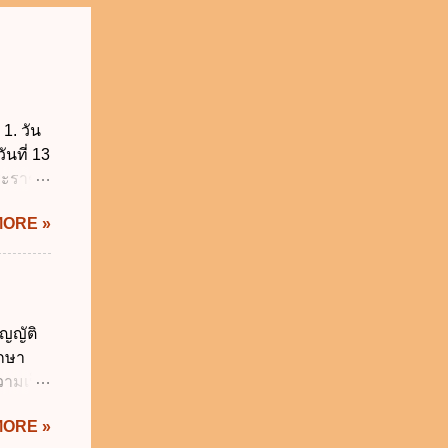
1. วัน
ันที่ 13
พระราช
บัญญัติ
MORE »
) พ.ศ.
ศของ
นายก
 พ.ศ.
 พ.ศ.
ญญัติ
วิธี
ักษา
คุมการ
วามเป็น
ติวิธี
อใช้
MORE »
ม่เกิน