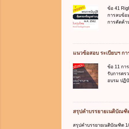
เงินคงคลัง
ข้อ 41 Rig
เงิน การจ่
การลบข้อมู
ราชการผู้เ
การคัดค้า
สำรองจ่ายไ
แก้ไขข้อมู
10,000 บาท
ให้เกิดคว
บุคคล ในก
ต้อง ก. ร้
แนวข้อสอบ ระเบียบฯ การ
ในการลบข้
ข้อมูลส่ว
ข้อ 11 กา
สามารถระบุ
รับการตรว
ข้อใดไม่เ
อบรม ปฏิบั
เป็นข้อมู
ภริยาที่คล
การเก็บรวบ
ต้องลาภายใ
ผลโดยไม่ช
ทำการ ข้อ 
วัน ข. ลาต
สรุปคำบรรยายเนติบัณฑิต 1
ง. ลาต่อเน
นายกรัฐมน
สรุปคำบรรยายเนติบัณฑิต 1/78
ราชการติด