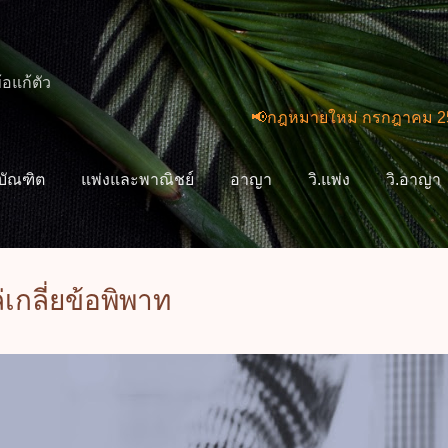
ข้ามไปที่เนื้อหาหลัก
้อแก้ตัว
📢กฎหมายใหม่ กรกฎาคม 2569 (2 ฉบั
ิบัณฑิต
แพ่งและพาณิชย์
อาญา
วิ.แพ่ง
วิ.อาญา
เพิ่มเติม
เกี่ยวกับฉัน
กลี่ยข้อพิพาท