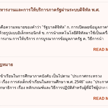
ค. ไม่เกินร้อยละ 35 ง. ไม่เกินร้อยละ 60 ข้อ 3 กฎหมายว่าด้วยวินัย
งรัฐกำหนดหลักการห้ามเสนอกฎหมายที่ให้จัดเก็บภาษีอากรหรือค
หารงานและการให้บริการภาครัฐผ่านระบบดิจิทัล พ.ศ.
เพิ่มขึ้นจากที่กำหนดไว้ในกฎหมายเพื่อการนำไปใช้จ่ายตามวัตถุป
การหนึ่งการใดเป็นการเฉพาะเจาะจง ยกเว้นข้อใด ก. เป็นไปตามคว
ชุมชน ข. เพื่อป็นรายได้ขององค์กรปกครองส่วนท้องถิ่น ค. มีเหตุ
ดคือความหมายของคำว่า "รัฐบาลดิจิทัล" ก. การเปิดเผยข้อมูลภาคร
กเฉินที่มิอาจหลีกเลี่ยงได้ ง. สอดคล้องกับยุทธศาสตร์ชาติ ข้อ 4 หน
ยรูปแบบอิเล็กทรอนิกส์ ข. การนำเทคโนโลยีดิจิทัลมาใช้เป็นเครื่
้องนำแผนการคลังระยะปานกลางที่คณะรัฐมนตรีเห็นชอบแล้วไปใ
ารงาน การให้บริการ การบูรณาการข้อมูลภาครัฐ ค. วิธีการนำ
ิจารณาในเรื่องต่อไปนี้ ยกเว้นข้อใด ก. การจัดเก็บหรือหารายได้
ูนย์และหนึ่ง เพื่อใช้สร้างระบบต่าง ๆ ง. สำนักงานพัฒนารัฐบาลดิจ
งบประมาณรายจ่าย ค. การจัดทำงบประมาณ ง. การก่...
READ 
หาชน) ข้อ 2 การบริหารงานภาครัฐและการจัดทำบริการสาธารณ
 ต้องมีวัตถุประสงค์ดังต่อไปนี้ ยกเว้น ข้อใด ก. ให้มีการใช้ระบบดิจิ
่าและเต็มศักยภาพ ข. พัฒนาโครงสร้างพื้นฐานด้านดิจิทัลที่จำเป็นให
มกฎหมาย
นสากล ค. พัฒนาการเชื่อมโยงเครือข่ายดิจิทัล ง. เพิ่มประสิทธิ
ยงบประมาณให้เกิดความคุ้มค่าและเป็นไปตามเป้าหมาย ข้อ 3 ข้อใ
กเข้าเรียนในการศึกษาภาคบังคับ เป็นไปตาม "ประกาศกระทรวง
ที่สุดเกี่ยวกับ "แผนพัฒนารัฐบาลดิจิทัล" ก. เป็นธรรมาภิบาลข้อมูลภ
 เรื่อง การส่งเด็กเข้าเรียนในสถานศึกษา พ.ศ. 2546" และ "ประกา
แลกเปลี่ยนข้อมูลกลาง ค. กำหนดสิทธิ หน้าที่ และความรับผิดชอบใ
ษาธิการ เรื่อง หลักเกณฑ์และวิธีการปฏิบัติสำหรับผู้ที่มิใช่ผู้ปกครอ
การข้อมูลของหน่วยงานของรัฐ ง. กำหนดกรอบและทิศทางการบร
อายุในเกณฑ์การศึกษาภาคบังคับอาศัยอยู่" ออกตามความในพระราชบ
การจัดทำบริการสาธารณะในรูปแบบดิจิทัล ข้อ 4 กรรมการพัฒนา
READ 
าคบังคับ พ.ศ. 2545 ซึ่งเป็นกฎหมายที่มีโทษทางอาญา โดยมีสา
ตำแหน่ง ม...
ว่า "เด็ก" หมายถึง เด็กซึ่งมีอายุย่างเข้าปีที่ 7 จนถึงอายุย่างเข้าปีที่ 1