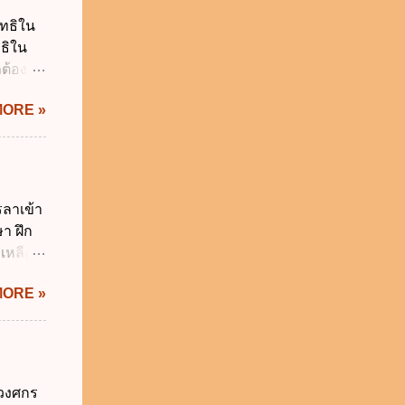
 การรับ
ิทธิใน
น
ทธิใน
ร เพื่อ
ต้อง
 บาท ง.
 ไม่ก่อ
า...
MORE »
ูลส่วน
ห้ถูก
งสิทธิ
ลบ
ม่
รลาเข้า
นบุคคล
า ฝึก
ค์ ข.
ยเหลือ
ยอมใน
ยว ค.
้ประมวล
MORE »
5 วัน
ิน 90
20 วัน
สำนัก
ี่รับ
์วงศกร
บวันลา