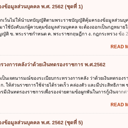
สอบได้ชั้นปีที่ 9 ของการศึกษาภาคบังคับแล้ว 2. ผู้ปกครอง คือ 2.1
ข้อมูลส่วนบุคคล พ.ศ. 2562 (ชุดที่ 1)
 บิดาหรือมารดา ซึ่งเป็นผู้ใช้อำนาจปกครอง 2.3 ผู้ปกครองต
มายแพ่งและพาณิชย์ 2.4 บุคคลที่เด็กอยู่ด้วยเป็นประจำหรือที่เด
ยกเว้นไม่ให้นำบทบัญญัติตามพระราชบัญญัติคุ้มครองข้อมูลส่วนบ
าน 3. ผู้ปกครองดังกล่าว มีหน้าที่ ส่งเด็กเข้าเรียนในสถานศึกษาใ
 มาใช้บังคับแก่ผู้ควบคุมข้อมูลส่วนบุคคล จะต้องออกเป็นกฎหมายใ
เรียนภาคต้น (ภาคเรียนที่ 1) 4. กรณีผู้ปกครองยังไม่ได้ส่งเด็กเข้าเ
ญัติ ข. พระราชกำหนด ค. พระราชกฤษฎีกา ง. กฎกระทรวง ข้อ 
น นับแต่วันแรกของการเปิดเรียนภาคต้น ถ้าสถานศึกษายังมิไ...
ข้อ 1 กำหนดหน่วยงานและกิจการใดที่ผู้ควบคุมข้อมูลส่วนบุคคลไ
READ 
ระราชบัญญัติคุ้มครองข้อมูลส่วนบุคคล พ.ศ. 2562 ก. หน่วยงานขอ
ิจการด้านการศึกษา ค. กิจการด้านความบันเทิงและนันทนาการ ง. ถู
ลัก ทั่วไป พระราชบัญญัติคุ้มครองข้อมูลส่วนบุคคล พ.ศ. 2562 ใช้บ
รวงการคลังว่าด้วยเงินทดรองราชการ พ.ศ.2562
นใด ก. 26 พฤษภาคม 2562 ข. 27 พฤษภาคม 2562 ค. 28 พฤษภาคม
าคม 2562 ข้อ 4 "บุคคลหรือนิติบุคคลซึ่งมีอำนาจหน้าที่ตัดสินใจเก
ใดเป็นเจตนารมณ์ของระเบียบกระทรวงการคลัง ว่าด้วยเงินทดรอง
รวม ใช้ หรือเปิดเผยข้อมูลส่วนบุคคล" คือความหมายตามข้อใด ก. 
ก. ให้ส่วนราชการใช้จ่ายได้รวดเร็ว คล่องตัว และมีประสิทธิภาพ ข
ูลส่วนบุคคล ข. ผู้ประมวลผลข้อมูลส่วนบุคคล ค. พนักงานเจ้าหน้าท
รมีเงินทดรองราชการเพื่อรองจ่ายตามข้อผูกพันในการกู้เงินจากต่
ถูกต้อง ข้อ 5 ผู้มีอำนาจแต่งตั้งพนักงานเจ้าหน้าที่ตามพระราชบัญญั
 รองรับการปฏิบัติงานด้านการเงินการคลังตามนโยบาย New GFM
้อมูลส่วนบุคคล พ.ศ. 2562 ก. นายกรัฐมนตรี ข. รัฐมนตรีว่าการกร
READ 
ุนการให้ความช่วยเหลือในกรณีจำเป็นเร่งด่วนที่ไม่สามารถรอการเบ
ศร...
าณได้ ข้อ 2 ระเบียบกระทรวงการคลัง ว่าด้วยเงินทดรองราชการ
ดยอาศัยกฎหมายแม่บทใด ก. พระราชบัญญัติวิธีการงบประมาณ พ
ข้อมูลส่วนบุคคล พ.ศ. 2562 (ชุดที่ 5)
ระราชบัญญัติวินัยการเงินการคลังของรัฐ พ.ศ. 2561 ค. พระราชบัญ