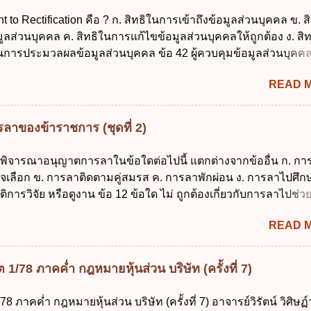
 พ.ศ. 2491 ง. ระเบียบกระทรวงการคลัง ว่าด้วยการเบิกเงินจากคลัง
ht to Rectification คือ ? ก. สิทธิในการเข้าถึงข้อมูลส่วนบุคคล ข. ส
ายเงิน การเก็บรักษาเงิน และการนำเงินส่งคลัง พ.ศ. 2562 ข้อ 3 ส่ว
ลส่วนบุคคล ค. สิทธิในการแก้ไขข้อมูลส่วนบุคคลให้ถูกต้อง ง. สิ
บิกในส่วนภูมิภาคมีอำนาจเก็บรักษาเงินทดรองราชการไว้ ณ ที่ทำกา
นการประมวลผลข้อมูลส่วนบุคคล ข้อ 42 ผู้ควบคุมข้อมูลส่วนบุคคล
ด้แห่งละไม่เกินเท่าใร ก. 100,000 บาท ข. 50,000 บาท ค. 30,000
ลส่วนบุคคลตามหลักการข้อใด ก. ถูกต้อง เป็นปัจจุบัน ข. สมบูรณ์ ค.
 ข้อ 4 ดอกเบี้ยที่เกิดจากการนำเงินทดรองราชการจำนวนที่เกินกว่
READ 
ามเข้าใจผิด ง. ถูกทุกข้อ ข้อ 43 มาตรการทางกฎหมายคุ้มครองข้อม
รณีผู้ควบคุมข้อมูลส่วนบุคคลไม่ดำเนินการแก้ไขข้อมูลส่วนบุคคลใ
องทุกข์ ข. ร้องเรียน ค. อุทธรณ์ ง. ฟ้องร้อง ข้อ 44 หลักการสำคัญขอ
ลาของข้าราชการ (ชุดที่ 2)
อมูลส่วนบุคคล คือข้อใด ก. สิทธิขอให้ผู้ควบคุมข้อมูลส่วนบุคคล
นบุคคล ข. ขอให้ทำลายข้อมูลส่วนบุคคล ค. ทำให้ข้อมูลส่วนบุคคลไ
รพิจารณาอนุญาตการลาในข้อใดต่อไปนี้ แตกต่างจากข้ออื่น ก. กา
ถึงตนได้ ง. ถูกทุกข้อ ข้อ 45 เงื่อนไข ในการใช้สิทธิลบข้อมูลส่ว
จเลือก ข. การลาติดตามคู่สมรส ค. การลาพักผ่อน ง. การลาไปศึกษ
กี่ยวข้อง ก. ข้อมูลหมดความจำเป็นในการประมวลผลตามวัตถุประสง
ติการวิจัย หรือดูงาน ข้อ 12 ข้อใด ไม่ ถูกต้องเกี่ยวกับการลาไปช่ว
ลส่วนบุคคลที่ไม่สมบูรณ์ ค. เจ้าของข้อมูลส่วนบุคคลถอนความยิน
อดบุตร ก. ต้องเป็นภริยาโดยชอบด้วยกฎหมาย ข. ลาได้เพียงครั้งเดี
รวม ใช้หรือเปิดเผยข้อมูลส่วนบุคคล ง. ข้อมูลส่วนบุคคลได้ถูกใช
READ 
น 90 วัน นับแต่วันที่คลอดบุตร ง. ลาได้ครั้งหนึ่งติดต่อกันไม่เกิน 1
อบด้วยกฎ...
13 สิทธิลากิจส่วนตัวเพื่อเลี้ยงดูบุตร เป็นไปตามข้อใด ก. ลาได้ไม่เก
่อเนื่องจากการคลอดบุตรได้ไม่เกิน 90 วันทำการ ค. ลาได้ไม่เกิน 1
/78 ภาคค่ำ กฎหมายหุ้นส่วน บริษัท (ครั้งที่ 7)
ื่องจากการคลอดบุตรได้ไม่เกิน 150 วันทำการ ข้อ 14 ตามระเบียบ
ตรี ว่าด้วยการลาของข้าราชการ พ.ศ. 2555 กำหนดให้ข้าราชการท
 ภาคค่ำ กฎหมายหุ้นส่วน บริษัท (ครั้งที่ 7) อาจารย์วิรัตน์ วิศิษฏ
ต่อกันมาแล้วไม่น้อยกว่า 10 ปี มีสิทธินำวันลาพักผ่อนสะสมรวมกั