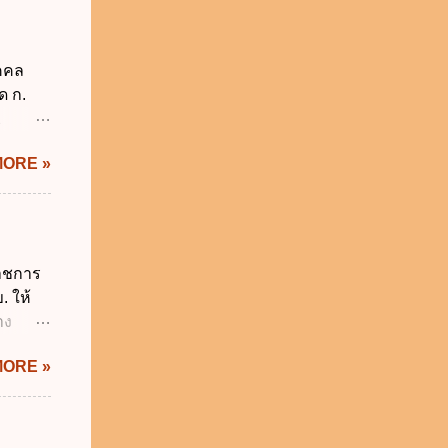
 บิดา
าม
็กอยู่
ุคคล
นวันแรก
ด ก.
รียน
2
ม่อยู่
MORE »
งรัฐทุก
กทุกข้อ
ังคับ
 2562
ี่ยวกับ
ราชการ
ผู้
. ให้
ี่ ง.
าง
ติ
IS Thai
ะทรวง
MORE »
ิกเงิน
 พ.ศ.
.ศ.
ญัติ