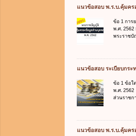
แต่เด็กที่
แนวข้อสอบ พ.ร.บ.คุ้มครอง
มารดา 2.2
ประมวลกฎห
ข้อ 1 การ
รับใช้การง
พ.ศ. 2562
ของการเปิด
พระราชบัญ
ภายใน 7 วั
กฎหมายตาม
ในบังคับพ
แห่ง ข. ก
ข้อ 3 โดยห
แนวข้อสอบ ระเบียบกระท
ตั้งแต่วั
ง. 29 พฤษภ
ข้อ 1 ข้อ
การเก็บรวบ
พ.ศ. 2562 
ควบคุมข้อม
ส่วนราชกา
ไม่มีข้อใด
ประเทศ ค.
คุ้มครองข
ง. สนับสน
ดิจิทัลเพื่อเ
จากงบประม
2562 ออกโ
แนวข้อสอบ พ.ร.บ.คุ้มครอง
2561 ข. พ