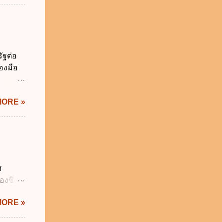
การเงิน
่า
ระสงค์
าม
จำเป็น
ัฐต่อ
่วยงาน
องมือ
ช้
 ข.
ิทัล
MORE »
ะผ่าน
ทัล
้เป็นไป
ภาคใน
ดกล่าว
าครัฐ ข.
ศ
นการ
งซึ่งมี
ิหารงาน
ัญญัติ
รัฐบาล
MORE »
ระสำคัญ
6 เว้น