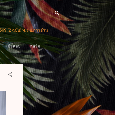
บ) พ.ร.บ.การอำนวยการความสะดวกในการพิจารณาอนุญาตและการใ
ข้อสอบ
ฟอร์ม