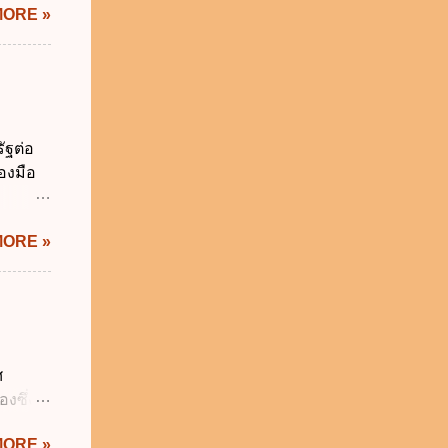
MORE »
ม่เกิน
การเงิน
่า
ระสงค์
าม
จำเป็น
ัฐต่อ
่วยงาน
องมือ
ช้
 ข.
ิทัล
MORE »
ะผ่าน
ทัล
้เป็นไป
ภาคใน
ดกล่าว
าครัฐ ข.
ศ
นการ
งซึ่งมี
ิหารงาน
ัญญัติ
รัฐบาล
MORE »
ระสำคัญ