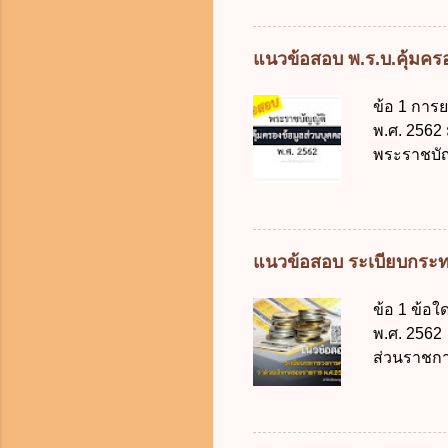
ดิจิทัลโดย
ดังนี้ 1. คำ
แต่เด็กที่
แนวข้อสอบ พ.ร.บ.คุ้มครอง
มารดา 2.2
ประมวลกฎห
ข้อ 1 การ
รับใช้การง
พ.ศ. 2562
ของการเปิด
พระราชบัญ
ภายใน 7 วั
กฎหมายตาม
ในบังคับพ
แห่ง ข. ก
ข้อ 3 โดยห
แนวข้อสอบ ระเบียบกระท
ตั้งแต่วั
ง. 29 พฤษภ
ข้อ 1 ข้อ
การเก็บรวบ
พ.ศ. 2562 
ควบคุมข้อม
ส่วนราชกา
ไม่มีข้อใด
ประเทศ ค.
คุ้มครองข
ง. สนับสน
ดิจิทัลเพื่อเ
จากงบประม