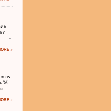
6 เว้น
 บิดา
าม
็กอยู่
ุคคล
นวันแรก
ด ก.
รียน
2
ม่อยู่
MORE »
งรัฐทุก
กทุกข้อ
ังคับ
 2562
ี่ยวกับ
ราชการ
ผู้
. ให้
ี่ ง.
าง
ติ
IS Thai
ะทรวง
MORE »
ิกเงิน
 พ.ศ.