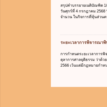
ข้อมูลส่ว
สรุปคำบรรยายเนติบัณฑิต 1/78
สามารถระบุ
วันศุกร์ที่ 4 กรกฎาคม 2568
ข้อใดไม่เ
จำนวน ในกิจการที่หุ้นส่วน
เป็นข้อมู
ม.1050 , 1025 โดยพิจารณา
การเก็บรวบ
ต้องจัดการในนามของห้าง ไม่
ผลโดยไม่ช
ไปตามหลักกฎหมายปิดปากหุ้น
สุจริต ไม่ว่าการจัดการนั้นจ
ระยะเวลาการพิจารณาพิพ
ทะเบียน เมื่อห้าง ผิดนัด ชำร
คนหนึ่งก็ได้ ม.1070 เว้นแต่ ผ
การกำหนดระยะเวลาการพิจา
ที่จะบังคับเอาแก่ห้างนั้นไ
ตุลาการศาลยุติธรรม ว่าด
ม.689 ศาลใช้ดุลพินิจไม่ได้) 1
2566 เว้นแต่มีกฎหมายกำหนดระ
เป็นต้นไป โดยในส่วนของศาลช
จำแนกลักษณะหรือประเภทคดีออ
ยุ่งยากซับซ้อนและมีแนวโน้
คดีให้แล้วเสร็จได้หลายคดี 
ชอบในราชการของศาลเห็นสม
คดีให้แล้วเสร็จ ภายใน 6 เดือ
หรือคดีผู้บริโภค ไม่ว่าจำเ