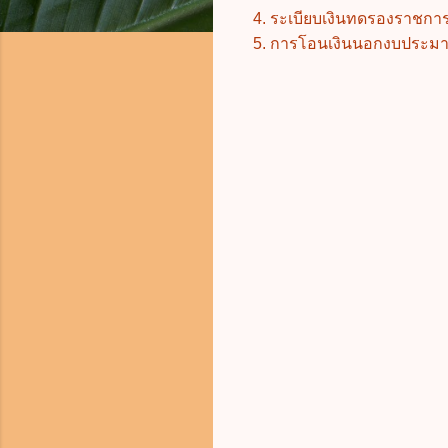
4. ระเบียบเงินทดรองราชการ
5. การโอนเงินนอกงบประมา
ค
ว
า
ม
คิ
ด
เ
ห็
น