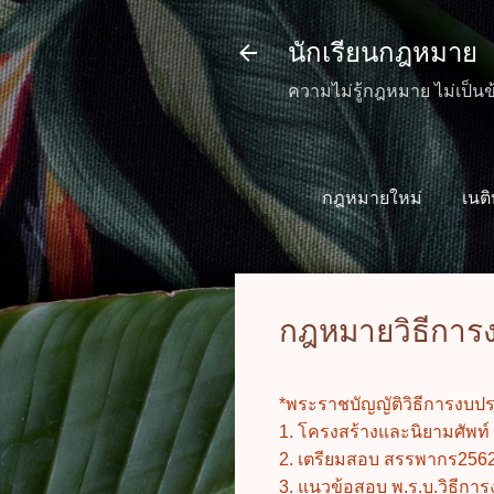
นักเรียนกฎหมาย
ความไม่รู้กฎหมาย ไม่เป็นข
กฎหมายใหม่
เนต
กฎหมายวิธีกา
*พระราชบัญญัติวิธีการงบป
1. โครงสร้างและนิยามศัพท์
2. เตรียมสอบ สรรพากร256
3. แนวข้อสอบ พ.ร.บ.วิธีกา