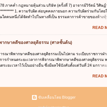
นบุคคล ข. ขอให้ทำลายข้อมูลส่วนบุคคล ค. ทำให้ข้อมูลส่วนบุคคลไ
 ภาคค่ำ กฎหมายหุ้นส่วน บริษัท (ครั้งที่ 7) อาจารย์วิรัตน์ วิศิษฏ
ถึงตนได้ ง. ถูกทุกข้อ ข้อ 45 เงื่อนไข ในการใช้สิทธิลบข้อมูลส่ว
 ********** 1. ความรับผิด ต่อบุคคลภายนอก ความรับผิดร่วมกันโดยไ
กี่ยวข้อง ก. ข้อมูลหมดความจำเป็นในการประมวลผลตามวัตถุประสง
คนใดคนหนึ่งได้จัดทำไปในทางที่เป็น ธรรมดาการค้าขายของห้างหุ้
ลส่วนบุคคลที่ไม่สมบูรณ์ ค. เจ้าของข้อมูลส่วนบุคคลถอนความยิน
ตามสภาพแห่งกิจการ การงานของห้าง และประเพณีทางการค้า -หุ
รวม ใช้หรือเปิดเผยข้อมูลส่วนบุคคล ง. ข้อมูลส่วนบุคคลได้ถูกใช
READ 
ว่าจะมีมูลเหตุจูงใจเพราะทุจริต หรือมีอำนาจจัดการหรือไม่ก็ตาม 
อบด้วยกฎ...
ส่วนคนอื่น และหลักลูกหนี้ร่วมตามม.291 เพื่อคุ้มครองบุคคลภา
ะก่อให้เกิดมูลหนี้ใดก็ตาม รวมถึงมูลละเมิด 1.1) กรณีห้างหุ้นส่วน
ากษาคดีของศาลยุติธรรม (ศาลชั้นต้น)
ะหนี้ เจ้าหนี้ของห้างฯ ชอบที่จะเรียกให้ชำระหนี้เอาแต่ผู้เป็นหุ้นส่
ู้เป็นหุ้นส่วนพิสูจน์ได้ว่า สินทรัพย์ของห้างยังมีพอที่จะชำระหนี้ได
รณาพิพากษาคดีของศาลยุติธรรมเป็นไปตาม ระเบียบราชการฝ่า
ม่เป็นการยาก ซึ่งแล้วแต่ศาลจะเห็นสมควร ม.1071 (ต่างกับกรณีค้ำป
้วยการกำหนดระยะเวลาการพิจารณาพิพากษาคดีของศาลยุติธรรม พ
.2) กรณีห้างหุ้นส่วน...
ยะเวลาไว้เป็นอย่างอื่น ซึ่งมีผลใช้บังคับตั้งแต่วันที่ 24 มกราค
ั้นต้นมีสาระสำคัญ ดังนี้ เพื่อประโยชน์ในการบริหารจัดการคดี 
READ 
กเป็น 3 ประเภท ดังนี้ (1) คดีจัดการพิเศษ คือ คดีลักษณะที่ไม
มที่จะพิจารณาให้เสร็จได้ภายในนัดเดียว หรือในวันหนึ่งสามารถพ
หรือสามารถส่งเอกสารแทนการสืบพยานได้ หรือคดีประเภทอื่นที่ผู้รั
ควรให้ดำเนินการอย่างคดีจัดการพิเศษ โดย ศาลจะพิจารณาพิ
ขับเคลื่อนโดย Blogger
น นับแต่วันรับฟ้อง ดังนี้ (ก) คดีแพ่ง 1) คดีมโนสาเร่ คดีไม่มีข้อ
ลยจะยื่นคำให้การหรือไม่ก็ตาม 2) คดีไม่มีข้อพิพาท เช่น ร้องขอจ