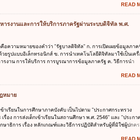
าณ พ.ศ. 2561 บัญญัติให้การบริหา...
READ 
นการบริหารหนี้สาธารณะเป็นไปตามข้อใด ก. ไม่เกินร้อยละ 5 ข. ไ
ค. ไม่เกินร้อยละ 35 ง. ไม่เกินร้อยละ 60 ข้อ 3 กฎหมายว่าด้วยวินัย
งรัฐกำหนดหลักการห้ามเสนอกฎหมายที่ให้จัดเก็บภาษีอากรหรือค
หารงานและการให้บริการภาครัฐผ่านระบบดิจิทัล พ.ศ.
เพิ่มขึ้นจากที่กำหนดไว้ในกฎหมายเพื่อการนำไปใช้จ่ายตามวัตถุป
การหนึ่งการใดเป็นการเฉพาะเจาะจง ยกเว้นข้อใด ก. เป็นไปตามคว
ชุมชน ข. เพื่อป็นรายได้ขององค์กรปกครองส่วนท้องถิ่น ค. มีเหตุ
ดคือความหมายของคำว่า "รัฐบาลดิจิทัล" ก. การเปิดเผยข้อมูลภาคร
กเฉินที่มิอาจหลีกเลี่ยงได้ ง. สอดคล้องกับยุทธศาสตร์ชาติ ข้อ 4 หน
ยรูปแบบอิเล็กทรอนิกส์ ข. การนำเทคโนโลยีดิจิทัลมาใช้เป็นเครื่
้องนำแผนการคลังระยะปานกลางที่คณะรัฐมนตรีเห็นชอบแล้วไปใ
ารงาน การให้บริการ การบูรณาการข้อมูลภาครัฐ ค. วิธีการนำ
ิจารณาในเรื่องต่อไปนี้ ยกเว้นข้อใด ก. การจัดเก็บหรือหารายได้
ูนย์และหนึ่ง เพื่อใช้สร้างระบบต่าง ๆ ง. สำนักงานพัฒนารัฐบาลดิจ
งบประมาณรายจ่าย ค. การจัดทำงบประมาณ ง. การก่...
READ 
หาชน) ข้อ 2 การบริหารงานภาครัฐและการจัดทำบริการสาธารณ
 ต้องมีวัตถุประสงค์ดังต่อไปนี้ ยกเว้น ข้อใด ก. ให้มีการใช้ระบบดิจิ
่าและเต็มศักยภาพ ข. พัฒนาโครงสร้างพื้นฐานด้านดิจิทัลที่จำเป็นให
มกฎหมาย
นสากล ค. พัฒนาการเชื่อมโยงเครือข่ายดิจิทัล ง. เพิ่มประสิทธิ
ยงบประมาณให้เกิดความคุ้มค่าและเป็นไปตามเป้าหมาย ข้อ 3 ข้อใ
กเข้าเรียนในการศึกษาภาคบังคับ เป็นไปตาม "ประกาศกระทรวง
ที่สุดเกี่ยวกับ "แผนพัฒนารัฐบาลดิจิทัล" ก. เป็นธรรมาภิบาลข้อมูลภ
 เรื่อง การส่งเด็กเข้าเรียนในสถานศึกษา พ.ศ. 2546" และ "ประกา
แลกเปลี่ยนข้อมูลกลาง ค. กำหนดสิทธิ หน้าที่ และความรับผิดชอบใ
ษาธิการ เรื่อง หลักเกณฑ์และวิธีการปฏิบัติสำหรับผู้ที่มิใช่ผู้ปกครอ
การข้อมูลของหน่วยงานของรัฐ ง. กำหนดกรอบและทิศทางการบร
อายุในเกณฑ์การศึกษาภาคบังคับอาศัยอยู่" ออกตามความในพระราชบ
การจัดทำบริการสาธารณะในรูปแบบดิจิทัล ข้อ 4 กรรมการพัฒนา
READ 
าคบังคับ พ.ศ. 2545 ซึ่งเป็นกฎหมายที่มีโทษทางอาญา โดยมีสา