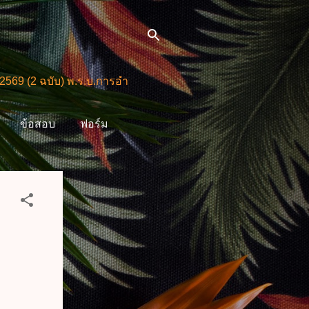
ฉบับ) พ.ร.บ.การอำนวยการความสะดวกในการพิจารณาอนุญาตและก
ข้อสอบ
ฟอร์ม