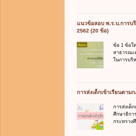
การงบประม
เป็นกรอบใ
ร้อยละ 10 
การคลังขอ
แนวข้อสอบ พ.ร.บ.การบริ
ธรรมเนียม
2562 (20 ข้อ)
หรือเพื่อ
ต้องการของ
ข้อ 1 ข้อใ
หรือเหตุฉุ
สาธารณะด้ว
ของรัฐจะต
ในการบริห
ประกอบการพ
สัญลักษณ์ศ
การจัดสรร
(องค์การม
ระบบดิจิทัล
อย่างคุ้มค
การส่งเด็กเข้าเรียนตา
ตามมาตรฐา
การใช้จ่า
การส่งเด็
ได้ถูกต้อง
ศึกษาธิการ
เป็นศูนย์
กระทรวงศึก
บริหารจัด
เด็กที่มี
ภาครัฐและ
การศึกษาภ