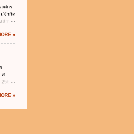
ม่
์วงศกร
นบุคคล
ม่จำกัด
ค์ ข.
นส่วน
ยอมใน
้นส่วน
้ประมวล
MORE »
จึงเป็น
ยนอกผู้
สามัญจด
วนคนใค
้ และการ
ย
ระกัน
.ศ.
ม 2566
ให้
MORE »
่มีความ
ิจารณา
บผิด
พากษา
ยุ่งยาก
ัดการ