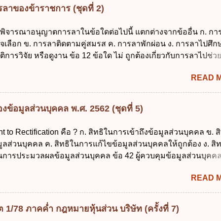
ดยอาศัยกฎหมายแม่บทใด ก. พระราชบัญญัติวิธีการงบประมาณ พ
ลาของข้าราชการ (ชุดที่ 2)
ระราชบัญญัติวินัยการเงินการคลังของรัฐ พ.ศ. 2561 ค. พระราชบัญ
 พ.ศ. 2491 ง. ระเบียบกระทรวงการคลัง ว่าด้วยการเบิกเงินจากคลัง
รพิจารณาอนุญาตการลาในข้อใดต่อไปนี้ แตกต่างจากข้ออื่น ก. กา
ายเงิน การเก็บรักษาเงิน และการนำเงินส่งคลัง พ.ศ. 2562 ข้อ 3 ส่ว
จเลือก ข. การลาติดตามคู่สมรส ค. การลาพักผ่อน ง. การลาไปศึกษ
บิกในส่วนภูมิภาคมีอำนาจเก็บรักษาเงินทดรองราชการไว้ ณ ที่ทำกา
ติการวิจัย หรือดูงาน ข้อ 12 ข้อใด ไม่ ถูกต้องเกี่ยวกับการลาไปช่ว
ด้แห่งละไม่เกินเท่าใร ก. 100,000 บาท ข. 50,000 บาท ค. 30,000
อดบุตร ก. ต้องเป็นภริยาโดยชอบด้วยกฎหมาย ข. ลาได้เพียงครั้งเดี
 ข้อ 4 ดอกเบี้ยที่เกิดจากการนำเงินทดรองราชการจำนวนที่เกินกว่
READ 
น 90 วัน นับแต่วันที่คลอดบุตร ง. ลาได้ครั้งหนึ่งติดต่อกันไม่เกิน 1
13 สิทธิลากิจส่วนตัวเพื่อเลี้ยงดูบุตร เป็นไปตามข้อใด ก. ลาได้ไม่เก
่อเนื่องจากการคลอดบุตรได้ไม่เกิน 90 วันทำการ ค. ลาได้ไม่เกิน 1
ข้อมูลส่วนบุคคล พ.ศ. 2562 (ชุดที่ 5)
ื่องจากการคลอดบุตรได้ไม่เกิน 150 วันทำการ ข้อ 14 ตามระเบียบ
ตรี ว่าด้วยการลาของข้าราชการ พ.ศ. 2555 กำหนดให้ข้าราชการท
ht to Rectification คือ ? ก. สิทธิในการเข้าถึงข้อมูลส่วนบุคคล ข. ส
ต่อกันมาแล้วไม่น้อยกว่า 10 ปี มีสิทธินำวันลาพักผ่อนสะสมรวมกั
ลส่วนบุคคล ค. สิทธิในการแก้ไขข้อมูลส่วนบุคคลให้ถูกต้อง ง. สิ
ปัจจุบันได้กี่วัน ก. ไม่เกิน 20 วัน ข. ไม่เกิน 30 วัน ค. ไม่เกิน 20 ว
นการประมวลผลข้อมูลส่วนบุคคล ข้อ 42 ผู้ควบคุมข้อมูลส่วนบุคคล
 30 วันทำการ ข้อ 15 การลาติดตามคู่สมรส ต้องมีระยะเวลาไม่เกิ
ลส่วนบุคคลตามหลักการข้อใด ก. ถูกต้อง เป็นปัจจุบัน ข. สมบูรณ์ ค.
่อมิให้มีผลเป็นการลาออกจากราชการ ก. ไม่เกิน 2 ปี ข. ไม่เกิน 3...
READ 
ามเข้าใจผิด ง. ถูกทุกข้อ ข้อ 43 มาตรการทางกฎหมายคุ้มครองข้อม
รณีผู้ควบคุมข้อมูลส่วนบุคคลไม่ดำเนินการแก้ไขข้อมูลส่วนบุคคลใ
องทุกข์ ข. ร้องเรียน ค. อุทธรณ์ ง. ฟ้องร้อง ข้อ 44 หลักการสำคัญขอ
/78 ภาคค่ำ กฎหมายหุ้นส่วน บริษัท (ครั้งที่ 7)
อมูลส่วนบุคคล คือข้อใด ก. สิทธิขอให้ผู้ควบคุมข้อมูลส่วนบุคคล