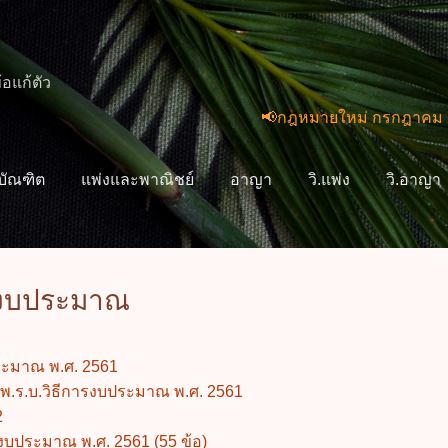
ข้ามไปที่เนื้อหาหลัก
้อแก้ตัว
📢กฎหมายใหม่ กรกฎาคม 2569 (2 
ิบัณฑิต
แพ่งและพาณิชย์
อาญา
วิ.แพ่ง
วิ.อาญา
เพิ่มเติม
เกี่ยวกับฉัน
รงบประมาณ
ระมาณ พ.ศ. 2561
 พ.ร.บ.วิธีการงบประมาณ พ.ศ. 2561
2
รงบประมาณ พ.ศ. 2561 (55 ข้อ)