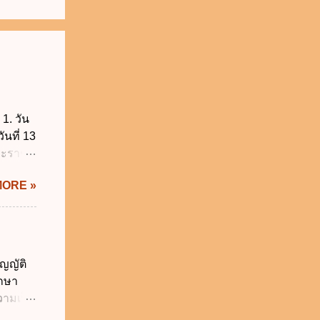
1. วัน
ันที่ 13
พระราช
บัญญัติ
MORE »
) พ.ศ.
ศของ
นายก
 พ.ศ.
 พ.ศ.
ญญัติ
วิธี
ักษา
คุมการ
วามเป็น
ติวิธี
อใช้