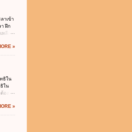
.ศ.
ญัติ
 การรับ
รลาเข้า
น
า ฝึก
ร เพื่อ
ยเหลือ
 บาท ง.
ยว ค.
า...
MORE »
5 วัน
ิน 90
20 วัน
สำนัก
ี่รับ
ิทธิใน
บวันลา
ทธิใน
ันทำการ
ต้อง
นกำหนด
 ไม่ก่อ
MORE »
ูลส่วน
ห้ถูก
งสิทธิ
ลบ