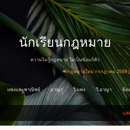
ข้ามไปที่เนื้อหาหลัก
นักเรียนกฎหมาย
ความไม่รู้กฎหมาย ไม่เป็นข้อแก้ตัว
📢กฎหมายใหม่ กรกฎาคม 2569 (2 ฉบับ) พ.
แพ่งและพาณิชย์
อาญา
วิ.แพ่ง
วิ.อาญา
ข้อ
แสด