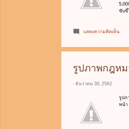
5,00
ขับข
ผู้อื
ได้รั
แสดงความคิดเห็น
และป
ขับขี
อันตร
40,0
ปี หร
รูปภาพกฎหมา
ระวาง
-
ธันวาคม 30, 2562
รูปภ
หน้า