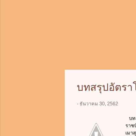
ส่วน
บทสรุปอัตรา
-
ธันวาคม 30, 2562
บทสร
ราชบ
เมาส