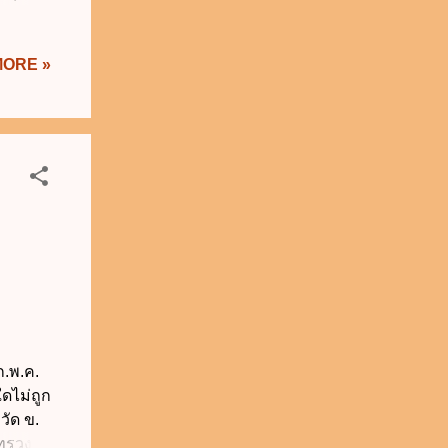
ลด์)
เวลา
MORE »
วลา
. ห้าม
.พ.ค.
ดไม่ถูก
วัด ข.
ทรวง ง.