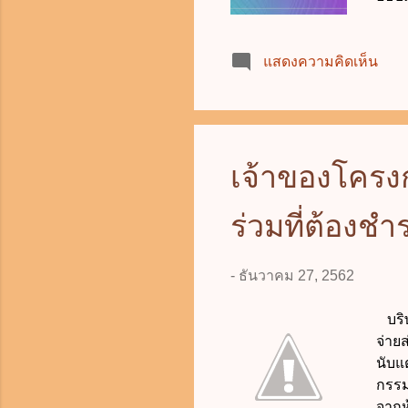
รัฐม
บังค
แสดงความคิดเห็น
ต้อง
นายก
ก.พ.
ตัวเ
ต้อง
เจ้าของโครง
ปี ข
ศาลป
วุฒ...
ร่วมที่ต้องช
-
ธันวาคม 27, 2562
บริษ
จ่าย
นับแต
กรรม
จากห