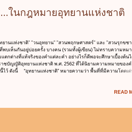
รู้...ในกฎหมายอุทยานแห่งชาติ
ยานแห่งชาติ" "วนอุทยาน" "สวนพฤกษศาสตร์" และ "สวนรุกขชาติ
ที่พบเห็นกันอยู่บ่อยครั้ง บางคน (รวมทั้งผู้เขียน) ไม่ทราบความหม
แตกต่างที่แท้จริงของคำแต่ละคำ อย่างไรก็ดีพอจะศึกษาเบื้องต้น
าชบัญญัติอุทยานแห่งชาติ พ.ศ. 2562 ที่ได้นิยามความหมายของค
นี้ไว้ ดังนี้ “อุทยานแห่งชาติ” หมายความว่า พื้นที่ที่มีความโดดเด
ามทางธรรมชาติเป็นพิเศษ หรือมีความหลากหลายทางชีวภาพ ร
ศ ทรัพยากรธรรมชาติ สิ่งแวดล้อม และสัตว์ป่าหรือพืชป่าประจำถิ่นท
READ 
รือใกล้สูญพันธุ์ หรือโดดเด่นด้านธรณีวิทยา หรือมรดกทางวัฒนธร
รสงวนหรืออนุรักษ์ไว้เพื่อประโยชน์ของคนในชาติหรือเพื่อเป็นแห
าเรียนรู้ทางธรรมชาติหรือนันทนาการของประชาชนอย่างยั่งยืน
ุทยาน” หมายความว่า พื้นที่ที่มีสภาพธรรมชาติสวยงามเหมาะแก่
รักษาไว้ให้เป็นแหล่งคุ้มครองทรัพยากรธรรมชาติและสิ่งแวดล้อม
อเป็นแหล่งศึกษาเรียนรู้ทางธรรมชาติหรือนันทนาการของประชาช