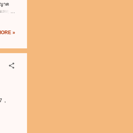
นุญาต
เหตุให้
้ผู้อื่น
 5 ปี
MORE »
ุญาต
้รับ
แต่
ยกว่า 2
ขี่ต้อง
 7 ,