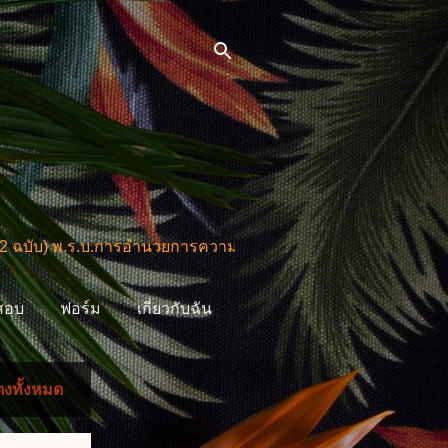
ร.บ.การอำนวยการความสะดวกในการพิจารณาอนุญาตและการให้บริ
สอบ
ฟอร์ม
เกี่ยวกับฉัน
งทั้งหมด