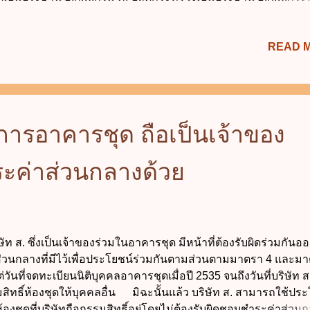
นตรีเจ้าสังกัดเป็นประธาน อ.ก.พ.กระทรวง ข้อ 13. เลขาธิการ ก.พ. เป
ับบัญชาข้าราชการและบริหารราชการของสำนักงาน ก.พ. นั้น ข้อใ
READ 
 ก. สำนักงาน ก.พ. ขึ้นตรงต่อเลขาธิการ ก.พ. ข. สำนักงาน ก.พ. ขึ้
รัฐมนตรี ค. สำนักงาน ก.พ. ขึ้นตรงต่อสำนักนายกรัฐมนตรี ง. สำ
 ขึ้นตรงต่อ ก.พ. ข้อ 14. คณะกรรมการพิทักษ์ระบบคุณธรรม หรือ ก
ลือกในข้อใดไม่ถูกต้อง ก. ประกอบด้วยกรรมการ 7 คน ข. กรรมการ
ทำงานเต็มเวลา ค. ต้องมีอายุไม่ต่ำกว่า 45 ปี ง. มีวาระการดำรงตำ
การอาคารชุด ถือเป็นเจ้าของ
้อ 15. คณะกรรมการคัดเลือกกรรมการ ก.พ.ค. ข้อใดไม่ถูกต้อง ก. 
กครองสูงสุดเป็นประธานกรรมการคัดเลือก ข. กรรมการ ก.พ. ผู้ท
ำระค่าส่วนกลางด้วย
ัท ส. ซึ่งเป็นเจ้าของร่วมในอาคารชุด มีหน้าที่ต้องรับผิดร่วมกันออ
ส่วนกลางที่มีไว้เพื่อประโยชน์ร่วมกันตามส่วนตามมาตรา 4 และม
่วันที่จดทะเบียนนิติบุคคลอาคารชุดเมื่อปี 2535 จนถึงวันที่บริษัท 
สิทธิ์ห้องชุดให้บุคคลอื่น มิฉะนั้นแล้ว บริษัท ส. สามารถใช้ประ
้องชุดที่บริษัทถือกรรมสิทธิ์อยู่โดยไม่ต้องรับผิดชอบชำระค่าส่วน