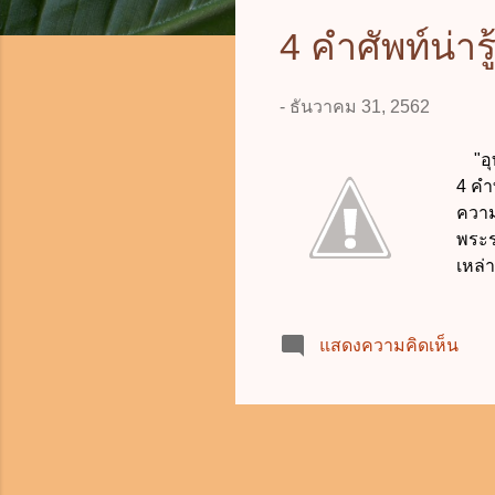
ค
4 คำศัพท์น่า
ว
-
ธันวาคม 31, 2562
า
ม
"อุท
4 คำ
ความ
พระร
เหล่า
สวยง
นิเว
แสดงความคิดเห็น
ยากห
สมคว
ศึกษ
“วนอ
สงวน
เพื่