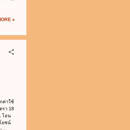
็นผู้
ดถูก
MORE »
นตรงต่อ
นักงาน
.พ.ค.
 ก.พ.ค.
แหน่ง 5
ประธาน
รงคุณ
กค่าใช้
าตรา 18
ส. โอน
โยชน์
กลาง