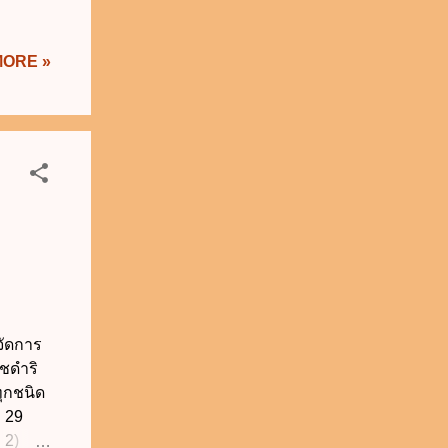
MORE »
จัดการ
ชดำริ
ทุกชนิด
่ 29
 2)