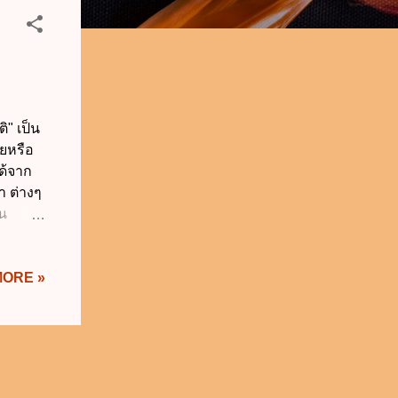
" เป็น
ายหรือ
ได้จาก
ำ ต่างๆ
่น
ะบบ
ี่หา
MORE »
รมที่
ล่ง
การ
 หรือ
นโดย