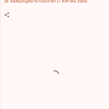
18. ข้อสอบกฎหมาย กรมเจ้าท่า (7 สิงหาคม 2565)
ค
ว
า
ม
คิ
ด
เ
ห็
น