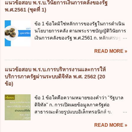
แนวข้อสอบ พ.ร.บ.วินัยการเงินการคลังของรัฐ
ยกเลิกกฎหมายฉบับใด 1. พระราชบัญญัติวิธี
พ.ศ.2561 (ชุดที่ 1)
การงบประมาณ พ.ศ. 2502 2. พระราชบัญญัติ
วิธีการงบประมาณ (ฉบับที่ 3) พ.ศ. 2511 3.
ข้อ 1 ข้อใดมิใช่หลักการของรัฐในการดำเนิน
พระราชบัญญัติวิธีการงบประมาณ (ฉบับที่ 6)
นโยบายการคลัง ตามพระราชบัญญัติวินัยการ
พ.ศ. 2544 4. ประกาศของคณะปฏิวัติ ฉบับที่
เงินการคลังของรัฐ พ.ศ.2561 ก. หลักเศรษฐกิจ
203 ลงวันที่ 31 สิงหาคม 2515 ข้อ 3. ข้อใดไม่
ฐานราก ข. หลักการรักษาเสถียรภาพทาง
ถูกต้อง 1. นายกรัฐมนตรีมีอำนาจออกกฎเพื่อ
READ MORE »
เศรษฐกิจ ค. หลักการพัฒนาทางเศรษฐกิจ
ปฏิบัติการตามพระราชบัญญัติวิธีการงบ
อย่างยั่งยืน ง. หลักความเป็นธรรมในสังคม ข้อ
ประมาณ พ.ศ. 2561 2. นายกรัฐมนตรีเป็นผู้
2 สัดส่วนหนี้สาธารณะต่อผลิตภัณฑ์มวลรวม
แนวข้อสอบ พ.ร.บ.การบริหารงานและการให้
รักษาการตามพระราช บัญญัติวิธีการงบ
ในประเทศเพื่อใช้เป็นกรอบในการบริหารหนี้
บริการภาครัฐผ่านระบบดิจิทัล พ.ศ. 2562 (20
ประมาณ พ.ศ. 2561 3. รัฐมนตรีว่าการ
สาธารณะเป็นไปตามข้อใด ก. ไม่เกินร้อยละ 5
ข้อ)
กระทรวงการคลัง เป็นผู้รักษาการตามพระ
ข. ไม่เกินร้อยละ 10 ค. ไม่เกินร้อยละ 35 ง. ไม่
ราช บัญญัติวิธีการงบประมาณ พ.ศ. 2561 4.
เกินร้อยละ 60 ข้อ 3 กฎหมายว่าด้วยวินัยการ
ข้อ 1 ข้อใดคือความหมายของคำว่า "รัฐบาล
รัฐมนตรีว่าการกระทรวงการคลังมีหน้าที่
เงินการคลังของรัฐกำหนดหลักการห้ามเสนอ
ดิจิทัล" ก. การเปิดเผยข้อมูลภาครัฐต่อ
ควบคุมการใช้จ่ายงบประมาณให้เป็นไปอย่าง
กฎหมายที่ให้จัดเก็บภาษีอากรหรือค่า
สาธารณะด้วยรูปแบบอิเล็กทรอนิกส์ ข.
โปร่งใสและตรวจสอบได้ ข้อ 4. พระราช
ธรรมเนียมเพิ่มขึ้นจากที่กำหนดไว้ในกฎหมาย
การนำเทคโนโลยีดิจิทัลมาใช้เป็นเครื่องมือใน
บัญญัติวิธีการงบประมาณ พ.ศ. 2561 บัญญัติ
เพื่อการนำไปใช้จ่ายตามวัตถุประสงค์หรือเพื่อ
READ MORE »
การบริหารงาน การให้บริการ การบูรณาการ
ให้การบริหา...
การหนึ่งการใดเป็นการเฉพาะเจาะจง ยกเว้น