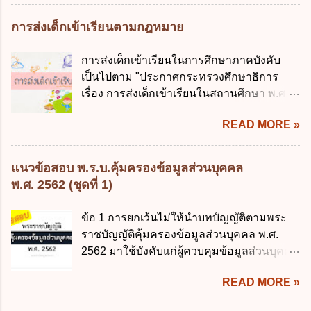
ข้อมูลภาครัฐ ค. วิธีการนำสัญลักษณ์ศูนย์และ
ข้อใด ก. เป็นไปตามความต้องการของชุมชน
หนึ่ง เพื่อใช้สร้างระบบต่าง ๆ ง. สำนักงาน
การส่งเด็กเข้าเรียนตามกฎหมาย
ข. เพื่อป็นรายได้ขององค์กรปกครองส่วนท้อง
พัฒนารัฐบาลดิจิทัล (องค์การมหาชน) ข้อ 2
ถิ่น ค. มีเหตุจำเป็นหรือเหตุฉุกเฉินที่มิอาจหลีก
การบริหารงานภาครัฐและการจัดทำบริการ
การส่งเด็กเข้าเรียนในการศึกษาภาคบังคับ
เลี่ยงได้ ง. สอดคล้องกับยุทธศาสตร์ชาติ ข้อ 4
สาธารณะผ่านระบบดิจิทัล ต้องมีวัตถุประสงค์
เป็นไปตาม "ประกาศกระทรวงศึกษาธิการ
หน่วยงานของรัฐจะต้องนำแผนการคลังระยะ
ดังต่อไปนี้ ยกเว้น ข้อใด ก. ให้มีการใช้ระบบ
เรื่อง การส่งเด็กเข้าเรียนในสถานศึกษา พ.ศ.
ปานกลางที่คณะรัฐมนตรีเห็นชอบแล้วไปใช้
ดิจิทัลอย่างคุ้มค่าและเต็มศักยภาพ ข. พัฒนา
2546" และ "ประกาศกระทรวงศึกษาธิการ
ประกอบการพิจารณาในเรื่องต่อไปนี้ ยกเว้น
โครงสร้างพื้นฐานด้านดิจิทัลที่จำเป็นให้เป็นไป
READ MORE »
เรื่อง หลักเกณฑ์และวิธีการปฏิบัติสำหรับผู้ที่
ข้อใด ก. การจัดเก็บหรือหารายได้ ข. การ
ตามมาตรฐานสากล ค. พัฒนาการเชื่อมโยง
มิใช่ผู้ปกครองซึ่งมีเด็กที่มีอายุในเกณฑ์การ
จัดสรรงบประมาณรายจ่าย ค. การจัดทำงบ
เครือข่ายดิจิทัล ง. เพิ่มประสิทธิภาคในการใช้
ศึกษาภาคบังคับอาศัยอยู่" ออกตามความใน
ประมาณ ง. การก่...
แนวข้อสอบ พ.ร.บ.คุ้มครองข้อมูลส่วนบุคคล
จ่ายงบประมาณให้เกิดความคุ้มค่าและเป็นไป
พระราชบัญญัติการศึกษาภาคบังคับ พ.ศ.
พ.ศ. 2562 (ชุดที่ 1)
ตามเป้าหมาย ข้อ 3 ข้อใดกล่าวได้ถูกต้องที่สุด
2545 ซึ่งเป็นกฎหมายที่มีโทษทางอาญา โดย
เกี่ยวกับ "แผนพัฒนารัฐบาลดิจิทัล" ก. เป็นธร
มีสาระสำคัญดังนี้ 1. คำว่า "เด็ก" หมายถึง เด็ก
ข้อ 1 การยกเว้นไม่ให้นำบทบัญญัติตามพระ
รมาภิบาลข้อมูลภาครัฐ ข. เป็นศูนย์แลกเปลี่ยน
ซึ่งมีอายุย่างเข้าปีที่ 7 จนถึงอายุย่างเข้าปีที่ 16
ราชบัญญัติคุ้มครองข้อมูลส่วนบุคคล พ.ศ.
ข้อมูลกลาง ค. กำหนดสิทธิ หน้าที่ และความ
เว้นแต่เด็กที่สอบได้ชั้นปีที่ 9 ของการศึกษา
2562 มาใช้บังคับแก่ผู้ควบคุมข้อมูลส่วนบุคคล
รับผิดชอบในการบริหารจัดการข้อมูลของ
ภาคบังคับแล้ว 2. ผู้ปกครอง คือ 2.1 บิดา
จะต้องออกเป็นกฎหมายใด ก. พระราชบัญญัติ
หน่วยงานของรัฐ ง. กำหนดกรอบและทิศทาง
มารดา 2.2 บิดาหรือมารดา ซึ่งเป็นผู้ใช้
READ MORE »
ข. พระราชกำหนด ค. พระราชกฤษฎีกา ง. กฎ
การบริหารงานภาครัฐและการจัดทำบริการ
อำนาจปกครอง 2.3 ผู้ปกครองตามประมวล
กระทรวง ข้อ 2 กฎหมายตามข้อ 1 กำหนด
สาธารณะในรูปแบบดิจิทัล ข้อ 4 กรรมการ
กฎหมายแพ่งและพาณิชย์ 2.4 บุคคลที่เด็ก