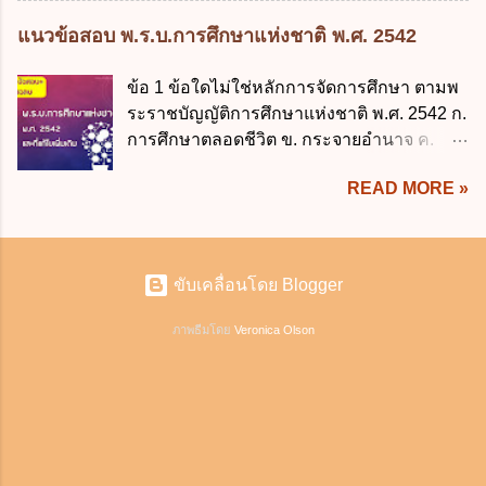
รัฐมนตรี ว่าด้วยการลาของข้าราชการ พ.ศ.
กิจการ การงานของห้าง และประเพณีทางการค้า -หุ้นส่วน
กฎ...
แนวข้อสอบ พ.ร.บ.การศึกษาแห่งชาติ พ.ศ. 2542
2555 กำหนดให้ข้าราชการที่รับราชการติดต่อ
ต้องจัดการในนามของห้าง ไม่ว่าจะมีมูลเหตุจูงใจเพราะทุจริต
กันมาแล้วไม่น้อยกว่า 10 ปี มีสิทธินำวันลาพัก
หรือมีอำนาจจัดการหรือไม่ก็ตาม จึงเป็นไปตามหลักกฎหมาย
ข้อ 1 ข้อใดไม่ใช่หลักการจัดการศึกษา ตามพ
ผ่อนสะสมรวมกับวันลาพักผ่อนในปีปัจจุบันได้
ปิดปากหุ้นส่วนคนอื่น และหลักลูกหนี้ร่วมตามม.291 เพื่อ
ระราชบัญญัติการศึกษาแห่งชาติ พ.ศ. 2542 ก.
กี่วัน ก. ไม่เกิน 20 วัน ข. ไม่เกิน 30 วัน ค. ไม่
คุ้มครองบุคคลภายนอกผู้สุจริต ไม่ว่าการจัดการนั้นจะก่อให้
การศึกษาตลอดชีวิต ข. กระจายอำนาจ ค.
เกิน 20 วันทำการ ง. ไม่เกิน 30 วันทำการ ข้อ
เกิดมูลหนี้ใดก็ตาม รวมถึงมูลละเมิด 1.1) กรณีห้างหุ้นส่วน
สังคมมีส่วนร่วม ง. พัฒนาสาระและ
15 การลาติดตามคู่สมรส ต้องมีระยะเวลาไม่
สามัญจดทะเบียน เมื่อห้าง ผิดนัด ชำระหนี้ เจ้าหนี้ของห้างฯ
READ MORE »
กระบวนการเรียนรู้อย่างต่อเนื่อง ข้อ 2 ข้อใด
เกินกำหนดในข้อใดเพื่อมิให้มีผลเป็นการลา
ชอบที่จะเรียกให้ชำระหนี้เอาแต่ผู้เป็นหุ้นส่วนคนใคคนหนึ่ง
ไม่สอดคล้องกับ "การศึกษา" ก. การถ่ายทอด
ออกจากราชการ ก. ไม่เกิน 2 ปี ข. ไม่เกิน 3...
ก็ได้ ม.1070 เว้นแต่ ผู้เป็นหุ้นส่วนพิสูจน์ได้ว่า สินทรัพย์ของ
ความรู้ ข. การฝึกอบรม ค. การสืบสานทาง
ห้างยังมีพอที่จะชำระหนี้ได้ และการที่จะบังคับเอาแก่ห้างนั้น
วัฒนธรรม ง. การมุ่งผลสัมฤทธิ์ ข้อ 3 ความ
ไม่เป็นการยาก ซึ่งแล้วแต่ศาลจะเห็นสมควร ม.1071 (ต่างกับ
ขับเคลื่อนโดย Blogger
แตกต่างที่สำคัญระหว่าง "การประกันคุณภาพ
กรณีค้ำประกัน ม.689 ศาลใช้ดุลพินิจไม่ได้) 1.2) กรณีห้างหุ้น
ภายนอก" กับ "การประกันคุณภาพภายใน" คือ
ภาพธีมโดย
Veronica Olson
ส่วน...
ข้อใด ก. งบประมาณ ข. สถานที่ ค. ผู้ประเมิน
ง. ถูกทุกข้อ ข้อ 4 วันที่เริ่มใช้บังคับ พ.ร.บ.การ
ศึกษาแห่งชาติ พ.ศ. 2542 ตรงกับข้อใด ก. 18
สิงหาคม 2542 ข. 19 สิงหาคม 2542 ค. 20
สิงหาคม 2542 ง. ไม่มีข้อใดถูก ข้อ 5
พ.ร.บ.การศึกษาแห่งชาติ พ.ศ. 2542 ได้มีการ