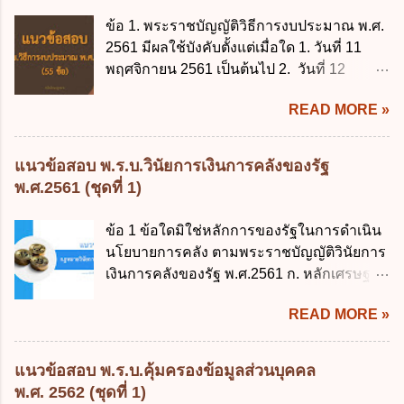
ข้อ 1. พระราชบัญญัติวิธีการงบประมาณ พ.ศ.
2561 มีผลใช้บังคับตั้งแต่เมื่อใด 1. วันที่ 11
พฤศจิกายน 2561 เป็นต้นไป 2. วันที่ 12
พฤศจิกายน 2561 เป็นต้นไป 3. วันที่ 13
READ MORE »
พฤศจิกายน 2561 เป็นต้นไป 4. วันที่ 14
พฤศจิกายน 2561 เป็นต้นไป ข้อ 2. พระราช
บัญญัติวิธีการงบประมาณ พ.ศ. 2561 ไม่ได้
แนวข้อสอบ พ.ร.บ.วินัยการเงินการคลังของรัฐ
ยกเลิกกฎหมายฉบับใด 1. พระราชบัญญัติวิธี
พ.ศ.2561 (ชุดที่ 1)
การงบประมาณ พ.ศ. 2502 2. พระราชบัญญัติ
วิธีการงบประมาณ (ฉบับที่ 3) พ.ศ. 2511 3.
ข้อ 1 ข้อใดมิใช่หลักการของรัฐในการดำเนิน
พระราชบัญญัติวิธีการงบประมาณ (ฉบับที่ 6)
นโยบายการคลัง ตามพระราชบัญญัติวินัยการ
พ.ศ. 2544 4. ประกาศของคณะปฏิวัติ ฉบับที่
เงินการคลังของรัฐ พ.ศ.2561 ก. หลักเศรษฐกิจ
203 ลงวันที่ 31 สิงหาคม 2515 ข้อ 3. ข้อใดไม่
ฐานราก ข. หลักการรักษาเสถียรภาพทาง
ถูกต้อง 1. นายกรัฐมนตรีมีอำนาจออกกฎเพื่อ
READ MORE »
เศรษฐกิจ ค. หลักการพัฒนาทางเศรษฐกิจ
ปฏิบัติการตามพระราชบัญญัติวิธีการงบ
อย่างยั่งยืน ง. หลักความเป็นธรรมในสังคม ข้อ
ประมาณ พ.ศ. 2561 2. นายกรัฐมนตรีเป็นผู้
2 สัดส่วนหนี้สาธารณะต่อผลิตภัณฑ์มวลรวม
แนวข้อสอบ พ.ร.บ.คุ้มครองข้อมูลส่วนบุคคล
รักษาการตามพระราช บัญญัติวิธีการงบ
ในประเทศเพื่อใช้เป็นกรอบในการบริหารหนี้
พ.ศ. 2562 (ชุดที่ 1)
ประมาณ พ.ศ. 2561 3. รัฐมนตรีว่าการ
สาธารณะเป็นไปตามข้อใด ก. ไม่เกินร้อยละ 5