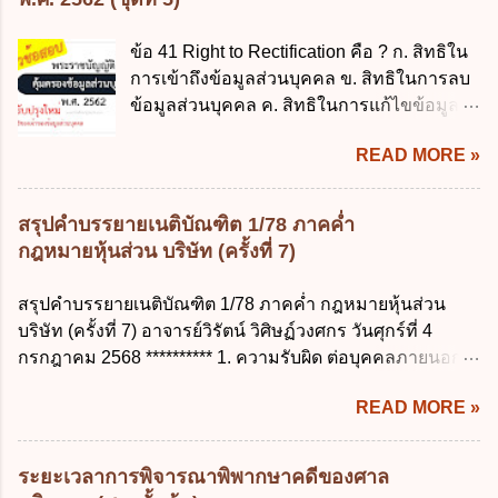
3. ผู้ปกครองดังกล่าว มีหน้าที่ ส่งเด็กเข้าเรียน
ความช่วยเหลือในกรณีจำเป็นเร่งด่วนที่ไม่
ในสถานศึกษาในวันแรกของการเปิดเรียนภาค
สามารถรอการเบิกเงินจากงบประมาณได้ ข้อ
ข้อ 41 Right to Rectification คือ ? ก. สิทธิใน
ต้น (ภาคเรียนที่ 1) 4. กรณีผู้ปกครองยังไม่ได้
2 ระเบียบกระทรวงการคลัง ว่าด้วยเงินทดรอง
การเข้าถึงข้อมูลส่วนบุคคล ข. สิทธิในการลบ
ส่งเด็กเข้าเรียนภายใน 7 วัน นับแต่วันแรกของ
ราชการ พ.ศ. 2562 ออกโดยอาศัยกฎหมาย
ข้อมูลส่วนบุคคล ค. สิทธิในการแก้ไขข้อมูล
การเปิดเรียนภาคต้น ถ้าสถานศึกษายังมิไ...
แม่บทใด ก. พระราชบัญญัติวิธีการงบ
ส่วนบุคคลให้ถูกต้อง ง. สิทธิในการคัดค้าน
ประมาณ พ.ศ. 2561 ข. พระราชบัญญัติวินัย
READ MORE »
การประมวลผลข้อมูลส่วนบุคคล ข้อ 42 ผู้
การเงินการคลังของรัฐ พ.ศ. 2561 ค. พระราช
ควบคุมข้อมูลส่วนบุคคลต้องแก้ไขข้อมูลส่วน
บัญญัติเงินคงคลัง พ.ศ. 2491 ง. ระเบียบ
บุคคลตามหลักการข้อใด ก. ถูกต้อง เป็น
สรุปคำบรรยายเนติบัณฑิต 1/78 ภาคค่ำ
กระทรวงการคลัง ว่าด้วยการเบิกเงินจากคลัง
ปัจจุบัน ข. สมบูรณ์ ค. ไม่ก่อให้เกิดความ
กฎหมายหุ้นส่วน บริษัท (ครั้งที่ 7)
การรับเงิน การจ่ายเงิน การเก็บรักษาเงิน และ
เข้าใจผิด ง. ถูกทุกข้อ ข้อ 43 มาตรการทาง
การนำเงินส่งคลัง พ.ศ. 2562 ข้อ 3 ส่วน
กฎหมายคุ้มครองข้อมูลส่วนบุคคล ในกรณีผู้
สรุปคำบรรยายเนติบัณฑิต 1/78 ภาคค่ำ กฎหมายหุ้นส่วน
ราชการผู้เบิกในส่วนภูมิภาคมีอำนาจเก็บ
ควบคุมข้อมูลส่วนบุคคลไม่ดำเนินการแก้ไข
บริษัท (ครั้งที่ 7) อาจารย์วิรัตน์ วิศิษฏ์วงศกร วันศุกร์ที่ 4
รักษาเงินทดรองราชการไว้ ณ ที่ทำการ เพื่อ
ข้อมูลส่วนบุคคลให้ถูกต้อง ก. ร้องทุกข์ ข. ร้อง
กรกฎาคม 2568 ********** 1. ความรับผิด ต่อบุคคลภายนอก
สำรองจ่ายได้แห่งละไม่เกินเท่าใร ก. 100,000
เรียน ค. อุทธรณ์ ง. ฟ้องร้อง ข้อ 44 หลักการ
ความรับผิดร่วมกันโดยไม่จำกัดจำนวน ในกิจการที่หุ้นส่วน
บาท ข. 50,000 บาท ค. 30,000 บาท ง. 10,000
สำคัญของสิทธิในการลบข้อมูลส่วนบุคคล คือ
READ MORE »
คนใดคนหนึ่งได้จัดทำไปในทางที่เป็น ธรรมดาการค้าขาย
บาท ข้อ 4 ดอกเบี้ยที่เกิดจากการนำเงินทดรอง
ข้อใด ก. สิทธิขอให้ผู้ควบคุมข้อมูลส่วนบุคคล
ของห้างหุ้นส่วน ม.1050 , 1025 โดยพิจารณาตามสภาพแห่ง
ราชการจำนวนที่เกินกว่า...
ลบข้อมูลส่วนบุคคล ข. ขอให้ทำลายข้อมูล
กิจการ การงานของห้าง และประเพณีทางการค้า -หุ้นส่วน
ระยะเวลาการพิจารณาพิพากษาคดีของศาล
ส่วนบุคคล ค. ทำให้ข้อมูลส่วนบุคคลไม่
ต้องจัดการในนามของห้าง ไม่ว่าจะมีมูลเหตุจูงใจเพราะทุจริต