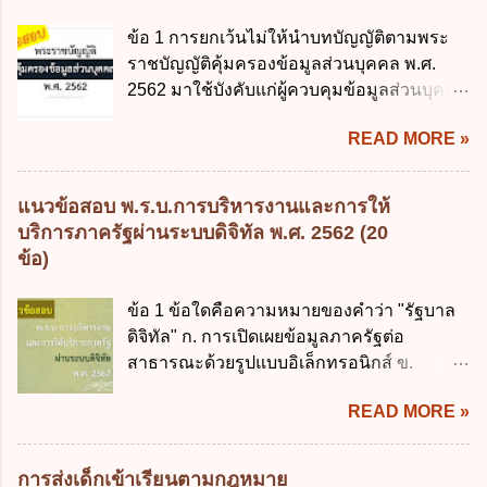
กระทรวงการคลัง เป็นผู้รักษาการตามพระ
ข. ไม่เกินร้อยละ 10 ค. ไม่เกินร้อยละ 35 ง. ไม่
ข้อ 1 การยกเว้นไม่ให้นำบทบัญญัติตามพระ
ราช บัญญัติวิธีการงบประมาณ พ.ศ. 2561 4.
เกินร้อยละ 60 ข้อ 3 กฎหมายว่าด้วยวินัยการ
ราชบัญญัติคุ้มครองข้อมูลส่วนบุคคล พ.ศ.
รัฐมนตรีว่าการกระทรวงการคลังมีหน้าที่
เงินการคลังของรัฐกำหนดหลักการห้ามเสนอ
2562 มาใช้บังคับแก่ผู้ควบคุมข้อมูลส่วนบุคคล
ควบคุมการใช้จ่ายงบประมาณให้เป็นไปอย่าง
กฎหมายที่ให้จัดเก็บภาษีอากรหรือค่า
จะต้องออกเป็นกฎหมายใด ก. พระราชบัญญัติ
โปร่งใสและตรวจสอบได้ ข้อ 4. พระราช
ธรรมเนียมเพิ่มขึ้นจากที่กำหนดไว้ในกฎหมาย
READ MORE »
ข. พระราชกำหนด ค. พระราชกฤษฎีกา ง. กฎ
บัญญัติวิธีการงบประมาณ พ.ศ. 2561 บัญญัติ
เพื่อการนำไปใช้จ่ายตามวัตถุประสงค์หรือเพื่อ
กระทรวง ข้อ 2 กฎหมายตามข้อ 1 กำหนด
ให้การบริหา...
การหนึ่งการใดเป็นการเฉพาะเจาะจง ยกเว้น
หน่วยงานและกิจการใดที่ผู้ควบคุมข้อมูลส่วน
แนวข้อสอบ พ.ร.บ.การบริหารงานและการให้
ข้อใด ก. เป็นไปตามความต้องการของชุมชน
บุคคลไม่อยู่ในบังคับพระราชบัญญัติคุ้มครอง
บริการภาครัฐผ่านระบบดิจิทัล พ.ศ. 2562 (20
ข. เพื่อป็นรายได้ขององค์กรปกครองส่วนท้อง
ข้อมูลส่วนบุคคล พ.ศ. 2562 ก. หน่วยงานของ
ข้อ)
ถิ่น ค. มีเหตุจำเป็นหรือเหตุฉุกเฉินที่มิอาจหลีก
รัฐทุกแห่ง ข. กิจการด้านการศึกษา ค. กิจการ
เลี่ยงได้ ง. สอดคล้องกับยุทธศาสตร์ชาติ ข้อ 4
ด้านความบันเทิงและนันทนาการ ง. ถูกทุกข้อ
ข้อ 1 ข้อใดคือความหมายของคำว่า "รัฐบาล
หน่วยงานของรัฐจะต้องนำแผนการคลังระยะ
ข้อ 3 โดยหลัก ทั่วไป พระราชบัญญัติคุ้มครอง
ดิจิทัล" ก. การเปิดเผยข้อมูลภาครัฐต่อ
ปานกลางที่คณะรัฐมนตรีเห็นชอบแล้วไปใช้
ข้อมูลส่วนบุคคล พ.ศ. 2562 ใช้บังคับตั้งแต่วัน
สาธารณะด้วยรูปแบบอิเล็กทรอนิกส์ ข.
ประกอบการพิจารณาในเรื่องต่อไปนี้ ยกเว้น
ใด ก. 26 พฤษภาคม 2562 ข. 27 พฤษภาคม
การนำเทคโนโลยีดิจิทัลมาใช้เป็นเครื่องมือใน
ข้อใด ก. การจัดเก็บหรือหารายได้ ข. การ
2562 ค. 28 พฤษภาคม 2562 ง. 29
READ MORE »
การบริหารงาน การให้บริการ การบูรณาการ
จัดสรรงบประมาณรายจ่าย ค. การจัดทำงบ
พฤษภาคม 2562 ข้อ 4 "บุคคลหรือนิติบุคคล
ข้อมูลภาครัฐ ค. วิธีการนำสัญลักษณ์ศูนย์และ
ประมาณ ง. การก่...
ซึ่งมีอำนาจหน้าที่ตัดสินใจเกี่ยวกับการเก็บ
หนึ่ง เพื่อใช้สร้างระบบต่าง ๆ ง. สำนักงาน
การส่งเด็กเข้าเรียนตามกฎหมาย
รวบรวม ใช้ หรือเปิดเผยข้อมูลส่วนบุคคล" คือ