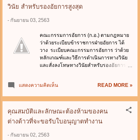
ละลาย (4) เปิดเผยความลับของทางราชการ
วินัย สำหรับรองอัยการสูงสุด
อันเป็นเหตุให้เสียหายแก่ราชการอย่างร้าย
แรง (5) ละทิ้งหน้าที่ราชการโดยไม่มีเหตุผล
-
กันยายน 03, 2563
อันสมควร เป็นเหตุให้เสียหายแก่ราชการ
อย่างร้ายแรง หรือละทิ้งหน้าที่ราชการ
คณะกรรมการอัยการ (ก.อ.) ตามกฎหมาย
ติดต่อในคราวเดียวกันเป็นเวลาเกิน 15 วัน
ว่าด้วยระเบียบข้าราชการฝ่ายอัยการ ได้
โดยไม่มีเหตุผลอันสมควร (6) ขัดคำสั่งผู้
วาง ระเบียบคณะกรรมการอัยการ ว่าด้วย
บังคับบัญชาซึ่งสั่งโดยชอบด้วยกฎหมาย
หลักเกณฑ์และวิธีการดำเนินการทางวินัย
และการขัดคำสั่งนั้นอาจเป็นเหตุให้เสียหาย
และสั่งลงโทษทางวินัยสำหรับรองอัยการ
แก่ราชการอย่างร้ายแรง (7) ประมาท
สูงสุด พ.ศ. 2563 โดยมีสาระสำคัญดังนี้ 1.
เลินเล่อในหน้าที่ราชการ หรือปฏิบัติหน้าที่
ระเบียบนี้ให้ใช้บังคับตั้งแต่วันที่ 3 กันยายน
READ MORE »
แสดงความคิดเห็น
ราชการโดยจงใจไม่ปฏิบัติตามกฎหมาย
2563 เป็นต้นไป ในกรณีที่บรรดาระเบียบ
หรือระเบียบของทางราชการ อันเป็นเหตุให้
ข้อกำหนด ประกาศ และคำสั่งอื่นใด ขัด
เสียหายแก่ราชการอย่างร้ายแรง (8)
หรือแย้งกับระเบียบนี้ ให้ใช้ระเบียบนี้แทน 2.
ประพฤติชั่วอย่างร้ายแรง #นักเรียน
เมื่อมีผู้เสนอเรื่องต่อ ก.อ. กล่าวหารอง
คุณสมบัติและลักษณะต้องห้ามของคน
กฎหมาย 7 กันยายน 2563
อัยการสูงสุด ว่ากระทำผิดวินัย ให้ ก.อ.
ต่างด้าวที่จะขอรับใบอนุญาตทำงาน
พิจารณาดำเนินการสอบสวนชั้นต้น เพื่อให้
ได้ความจริงและเป็นธรรมโดยไม่ชักช้า 3.
-
กันยายน 02, 2563