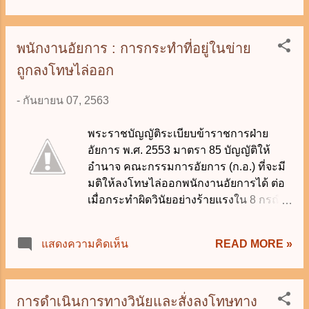
ให้ออก (4) งดการเลื่อนตำแหน่ง หรืองด
ประกอบรัฐธรรมนูญ หรือกฎหมายอื่น
เลื่อนชั้นหรือขั้นเงินเดือน (5) ภาคทัณฑ์
ประพฤติมิชอบ หมายความว่า การกระทำ
สำหรับการสั่งลงโทษฐานกระทำผิดวินัย
พนักงานอัยการ : การกระทำที่อยู่ในข่าย
ที่ไม่ใช่ทุจริตต่อหน้าที่ แต่เป็นการปฏิบัติ
อย่างร้ายแรง ตาม (1) - (3) นั้น จะต้อง
หรือละเว้นการปฏิบัติอย่างใด โดยอาศัยเหตุ
ถูกลงโทษไล่ออก
ดำเนินการสอบสวนเสียก่อน เว้นแต่เป็น
ที่มีตำแหน่งหรือหน้าที่อันเป็นการฝ่าฝืนกฎ
ความผิดที่ปรากฏชัดแจ้ง ตามที่คณะ
หมา...
-
กันยายน 07, 2563
กรรมการอัยการ (ก.อ.) กำหนด หรือ
ข้าราชการอัยการได้ให้ถ้อยคำรับสารภาพ
พระราชบัญญัติระเบียบข้าราชการฝ่าย
เป็นหนังสือต่อผู้บังคับบัญชาหรือต่อคณะ
อัยการ พ.ศ. 2553 มาตรา 85 บัญญัติให้
กรรมการสอบสวน เมื่อได้สอบสวนชั้นต้น
อำนาจ คณะกรรมการอัยการ (ก.อ.) ที่จะมี
แล้ว ประธาน ก.อ. โดยความเห็นชอบของ
มติให้ลงโทษไล่ออกพนักงานอัยการได้ ต่อ
ก.อ. จะพิจารณาสั่งลงโทษโดยไม่ต้อง
เมื่อกระทำผิดวินัยอย่างร้ายแรงใน 8 กรณี
สอบสวนก็ได้ #นักเรียนกฎหมาย 7 กันยายน
ดังนี้ (1) ทุจริตต่อหน้าที่ราชการ (2) ได้รับ
2563
โทษจำคุกโดยคำพิพากษาถึงที่สุดให้จำคุก
READ MORE »
แสดงความคิดเห็น
เพราะกระทำความผิดอาญา เว้นแต่เป็น
ความผิดที่ได้กระทำโดยประมาทหรือความ
ผิดลหุโทษ (3) ต้องคำพิพากษาให้เป็นบุคคล
ล้มละลายทุจริตตามกฎหมายว่าด้วยล้ม
การดำเนินการทางวินัยและสั่งลงโทษทาง