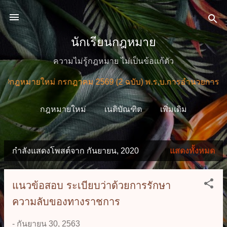
ข้ามไปที่เนื้อหาหลัก
นักเรียนกฎหมาย
ความไม่รู้กฎหมาย ไม่เป็นข้อแก้ตัว
มายใหม่ กรกฎาคม 2569 (2 ฉบับ) พ.ร.บ.การอำนวยการความสะด
กฎหมายใหม่
เนติบัณฑิต
เพิ่มเติม
กำลังแสดงโพสต์จาก กันยายน, 2020
แสดงทั้งหมด
บ
ท
แนวข้อสอบ ระเบียบว่าด้วยการรักษา
ค
ความลับของทางราชการ
ว
-
กันยายน 30, 2563