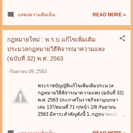
อนุญาตจากนายทะเบียน" #นักเรียน
ดื่มแอลกอฮอล์ผ่านทางสื่ออิเล็กทรอนิกส์
กฎหมาย 14 กันยายน 2563
มากขึ้น ทำให้ยากต่อการควบคุมเกี่ยวกับวัน
READ MORE »
แสดงความคิดเห็น
เวลา สถานที่ และบุคคลตามที่กฎหมาย
กำหนด ดังนั้น เพื่อป้องกันไม่ให้เยาวชน
สามารถเข้าถึงเครื่องดื่มแอลกอฮอล์ได้โดย
ง่าย และลดผลกระทบอันเกิดจากเครื่องดื่ม
กฎหมายใหม่ : พ.ร.บ.แก้ไขเพิ่มเติม
แอลกอฮอล์ จึงออกประกาศเพื่อกำหนดเป็น
ประมวลกฎหมายวิธีพิจารณาความแพ่ง
มาตรการทางกฎหมายในการควบคุมการ
(ฉบับที่ 32) พ.ศ. 2563
ขายเครื่องดื่มแอลกอฮอล์ให้สอดคล้องกับ
สภาพการณ์ที่เปลี่ยนแปลงไป ดังนี้ 1. ห้ามผู้
-
กันยายน 09, 2563
ใดขายเครื่องดื่มแอลกอฮอล์ โดยวิธีการ
ขายเครื่องดื่มแอลกอฮอล์หรือบริการที่
พระราชบัญญัติแก้ไขเพิ่มเติมประมวล
เกี่ยวข้องกับการขายเครื่องดื่มแอลกอฮอล์
กฎหมายวิธีพิจารณาความแพ่ง (ฉบับที่ 32)
ด้วยวิธีการทางอิเล็กทรอนิกส์ต่อผู้บริโภค
พ.ศ. 2563 ประกาศในราชกิจจานุเบกษา
โดยตรง หรือเป็นการดำเนินการใดๆ ใน
เล่ม 137/ตอนที่ 71 ก/หน้า 1/8 กันยายน
ลักษณะเชิญชวนให้ซื้อ การเสนอขายหรือ
2563 มีสาระสำคัญดังนี้ 1. กฎหมายฉบับ
การขายสินค้าหรือบริการต่อผู้บริโภค
ใหม่นี้มีผลใช้บังคับ เมื่อพ้นกำหนด 60 วัน
โดยตรง ด้วยการตลาดหรือบริการการขาย
นับแต่วันประกาศในราชกิจจานุเบกษา
เครื่องดื่มแอลกอฮอล์ ในลักษณะของการ