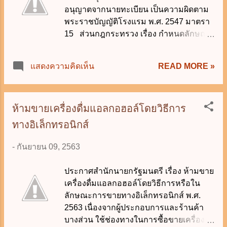
(ฉบับที่ 3) พ.ศ. 2563 หมายเหตุ โดยที่การ
อนุญาตจากนายทะเบียน เป็นความผิดตาม
แก้ไขปัญหาหนี้ของเกษตรกรยังไม่อาจ
พระราชบัญญัติโรงแรม พ.ศ. 2547 มาตรา
ดำเนินการให้ครอบคลุมหนี้ของเกษตรกร
15 ส่วนกฎกระทรวง เรื่อง กำหนดลักษณะ
บางกรณี จึงทำให้เกษตรกรบางส่วนยังไม่ได้
อาคารประเภทอื่นที่ใช้ประกอบธุรกิจ
รับการแก้ไขปัญหาหนี้ เนื่องจากกองทุน
โรงแรม พ.ศ. 2559 ออกโดยรัฐมนตรีว่าการ
READ MORE »
แสดงความคิดเห็น
ฟื้นฟูและพัฒนาเกษตรกรไม่อาจรับภาระ
กระทรวงมหาดไทยตามที่จำเลยอ้างนั้น
ชำระหนี้ให้แก่เจ้าหนี้ของเกษตรกรที่ไม่มี
เป็นการออกกฎกระทรวงตาม พระราช
ทรัพย์สินเป็นหลักประกันการชำระหนี้ได้
บัญญัติควบคุมอาคาร พ.ศ. 2522 เพื่อ
ประกอบกับวาระการดำรงตำแหน่งของ
ควบคุมอาคารที่จะนำมาประกอบธุรกิจ
ห้ามขายเครื่องดื่มแอลกอฮอล์โดยวิธีการ
กรรมการผู้ทรงคุณ...
โรงแรม จึงเป็นกฎกระทรวง ที่มิได้เกี่ยวข้อง
ทางอิเล็กทรอนิกส์
กับการกระทำความผิดของจำเลยตามฟ้อง
กฎกระทรวงดังกล่าวจึงไม่ได้มีผลยกเลิก
-
กันยายน 09, 2563
หรือยกเว้นความผิดของจำเลย การกระทำ
ของจำเลยยังคงเป็นความผิดตามฟ้อง
ประกาศสำนักนายกรัฐมนตรี เรื่อง ห้ามขาย
อ้างอิง - คำพิพากษาศาลฎีกาที่ 1375/2563
เครื่องดื่มแอลกอฮอล์โดยวิธีการหรือใน
- พระราชบัญญัติโรงแรม พ.ศ. 2547
ลักษณะการขายทางอิเล็กทรอนิกส์ พ.ศ.
มาตรา 15 วรรคหนึ่ง บัญญัติว่า "ห้ามมิให้ผู้
2563 เนื่องจากผู้ประกอบการและร้านค้า
ใดประกอบธุรกิจโรงแรม เว้นแต่จะได้รับใบ
บางส่วน ใช้ช่องทางในการซื้อขายเครื่อง