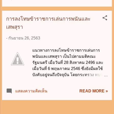
แก้ไขปัญหาการใช้บริการทางเพศ เห็นว่า
ข้าราชการเป็นส่วนหนึ่งที่ทำให้เกิดปัญหา
การใช้บริการทางเพศ โดยเฉพาะ
การลงโทษข้าราชการเล่นการพนันและ
ข้าราชการที่ออกไปราชการต่างจังหวัด ได้
เสพสุรา
ถือโอกาสใช้และเรียกร้องให้มีการใช้หญิง
บริการทางเพศอยู่เสมอ #นักเรียนกฎหมาย
-
กันยายน 26, 2563
26 กันยายน 2563
แนวทางการลงโทษข้าราชการเล่นการ
พนันและเสพสุรา เป็นไปตามมติคณะ
รัฐมนตรี เมื่อวันที่ 28 สิงหาคม 2496 และ
เมื่อวันที่ 6 พฤษภาคม 2546 ซึ่งยังมีผลใช้
บังคับอยู่จนถึงปัจจุบัน โดยกระทรวง ทบวง
กรม จะต้องถือปฏิบัติอย่างเคร่งครัด ดังนี้ ก.
เล่นการพนัน 1. การพนันประเภทที่
READ MORE »
แสดงความคิดเห็น
กฎหมายห้ามขาด ถ้าข้าราชการผู้ใดเล่น
ควรวางโทษถึงปลดออกหรือไล่ออกจาก
ราชการ 2. การพนันประเภทที่กฎหมาย
บัญญัติว่าจะเล่นได้ต่อเมื่อได้รับอนุญาตจาก