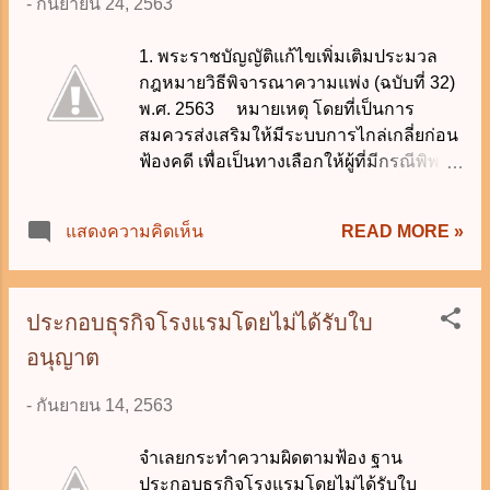
-
กันยายน 24, 2563
สัญญาสัมปทานที่หน่วยงานของรัฐเป็นผู้ให้
สัมปทาน หน่วยงานของรัฐไม่ควรเขียน
1. พระราชบัญญัติแก้ไขเพิ่มเติมประมวล
ผูกมัดในสัญญาให้มอบข้อพิพาทให้
กฎหมายวิธีพิจารณาความแพ่ง (ฉบับที่ 32)
อนุญาโตตุลาการเป็นผู้ชี้ขาด แต่หากมี
พ.ศ. 2563 หมายเหตุ โดยที่เป็นการ
ปัญหาหรือความจำเป็น หรือเป็นข้อเรียก
สมควรส่งเสริมให้มีระบบการไกล่เกลี่ยก่อน
ร้องของคู่สัญญาอีกฝ่ายหนึ่งที่มิอาจหลีก
ฟ้องคดี เพื่อเป็นทางเลือกให้ผู้ที่มีกรณีพิพาท
เลี่ยงได้ ให้เสนอคณะรัฐมนตรีพิจารณา
ทางแพ่งใช้เป็นช่องทางในการยุติข้อพิพาท
อนุมัติเป็นรายๆ ไป 2. สัญญาหลักที่ใช้บังคับ
ก่อนที่จะมีการฟ้องคดี โดยคู่กรณีสามารถ
ระหว่างคู่สัญญา ให้ทำเป็นภาษาไทย ส่วน
READ MORE »
แสดงความคิดเห็น
ร้องขอให้ศาลแต่งตั้งผู้ประนีประนอมดำเนิน
สัญญาฉบับภาษาต่างประเทศ ควรใช้เป็น
การไกล่เกลี่ยข้อพิพาท และหากตกลงกันได้
เพียงคำแปลของสัญญาหลักเท่านั้น 3. ควร
ก็อาจขอให้ศาลมีคำพิพากษาตามยอมได้
กำหนดให้ใช้กฎหมายไทยในการตีความ
ทันที ทำให้ข้อพิพาททางแพ่งสามารถยุติลง
ประกอบธุรกิจโรงแรมโดยไม่ได้รับใบ
และบังคับตามสัญญา 4. สัญญาใดที่ส่วน
ได้ในเวลาอันรวดเร็ว โดยไม่จำเป็นต้องมี
ราชการต้องเสนอคณะรัฐมนตรี ตาม พระ
อนุญาต
การฟ้องคดี อีกทั้งเป็นการประหยัดเวลาและ
ราชกฤษฎีกาว่าด้วยการเสนอเรื่องและการ
ทรัพยากรต่างๆ ที่จะต้องสูญเสียในการ
ประ...
-
กันยายน 14, 2563
ดำเนินคดีอันจะเป็นประโยชน์แก่ระบบ
เศรษฐกิจและสังคม (คลิกอ่าน) 2. พระราช
จำเลยกระทำความผิดตามฟ้อง ฐาน
บัญญัติกองทุนฟื้นฟูและพัฒนาเกษตรกร
ประกอบธุรกิจโรงแรมโดยไม่ได้รับใบ