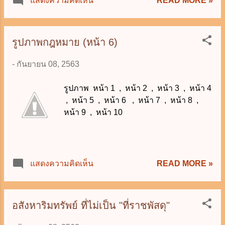
READ MORE »
แสดงความคิดเห็น
เป็นต้นไป (หรือวันที่ 7 พฤศจิกายน 2563
สื่อสารข้อมูลทางอิเล็กทรอนิกส์ โดยผู้ขาย
เป็นต้นไป) 2. เจตนารมณ์ เพื่อส่งเสริมให้มี
และผู้บริโภคซื้อขายได้โดยไม่ต้องพบกัน 2.
" ระบบการไกล่เกลี่ยก่อนฟ้องคดี" เป็นทาง
ประกาศฉบับนี้ ไม่ใช้บังคับ แก่กรณีการซื...
เลือกให้แก่ผู้ที่มีกรณีพิพาททางแพ่ง ใช้เป็น
รูปภาพกฎหมาย (หน้า 6)
ช่องทางในการยุติข้อพิพาทก่อนที่จะมีการ
-
กันยายน 08, 2563
ฟ้องคดี โดยคู่กรณีสามารถร้องขอให้ศาล
แต่งตั้งผู้ประนีประนอมดำเนินการไกล่เกลี่ย
รูปภาพ หน้า 1 , หน้า 2 , หน้า 3 , หน้า 4
ข้อพิพาท และหากตกลงกันได้ ก็อาจขอให้
, หน้า 5 , หน้า 6 , หน้า 7 , หน้า 8 ,
ศาลมีคำพิพากษาตามยอมได้ทันที ทำให้ข้อ
หน้า 9 , หน้า 10
พิพาททางแพ่งสามารถยุติลงได้ในเวลาอัน
รวดเร็ว โดยไม่จำเป็นต้องมีการฟ้องคดี อีก
ทั้งเป็นการประหยัดเวลาและทรัพยากร
ต่างๆ ที่จะต้องสูญเสียในการดำเนินคดีอัน
จะยังประโยชน์แก่ระบบเศรษฐกิจและสังคม
READ MORE »
แสดงความคิดเห็น
3. การแก้ไขเพิ่มเติมนี้ เป็นการเพิ่ม
บทบัญญัติ มาตรา 20 ตรี แห่งประมวล
กฎหมายวิธีพิจารณาความแพ่ง เพียงมาตรา
อสังหาริมทรัพย์ ที่ไม่เป็น "ที่ราชพัสดุ"
เดียว โดยมีหลักการดังนี้ 1) ก่อนยื่นฟ้อง
คดี บุคคลที่จะเป็นคู่ความอาจยื่นคำร้อ...