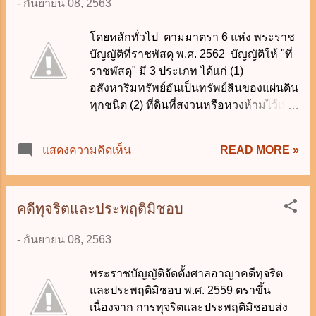
-
กันยายน 08, 2563
โดยหลักทั่วไป ตามมาตรา 6 แห่ง พระราช
บัญญัติที่ราชพัสดุ พ.ศ. 2562 บัญญัติให้ "ที่
ราชพัสดุ" มี 3 ประเภท ได้แก่ (1)
อสังหาริมทรัพย์อันเป็นทรัพย์สินของแผ่นดิน
ทุกชนิด (2) ที่ดินที่สงวนหรือหวงห้ามไว้เพื่อ
ประโยชน์ของแผ่นดินโดยเฉพาะ และ (3)
ที่ดินที่สงวนหรือหวงห้ามไว้เพื่อประโยชน์
READ MORE »
แสดงความคิดเห็น
ของทางราชการตามกฎหมาย โดย
กระทรวงการคลังเป็นผู้ถือกรรมสิทธิ์ และ
กรมธนารักษ์ทำหน้าที่ปกครอง ดูแลและ
บำรุงรักษา อย่างไรก็ตาม ปรากฏข้อยกเว้น
คดีทุจริตและประพฤติมิชอบ
ในมาตรา 7 ที่บัญญัติให้อสังหาริมทรัพย์ดัง
-
กันยายน 08, 2563
ต่อไปนี้ ไม่เป็นที่ราชพัสดุ (1) ที่ดินรกร้าง
ว่างเปล่า และที่ดินซึ่งมีผู้เวนคืนหรือทอดทิ้ง
พระราชบัญญัติจัดตั้งศาลอาญาคดีทุจริต
หรือกลับมาเป็นของแผ่นดินโดยประการอื่น
และประพฤติมิชอบ พ.ศ. 2559 ตราขึ้น
ตามกฎหมายที่ดิน แต่ไม่รวมถึงที่ดินรกร้าง
เนื่องจาก การทุจริตและประพฤติมิชอบส่ง
ว่างเปล่าที่สงวนหรือหวงห้ามไว้ เพื่อ