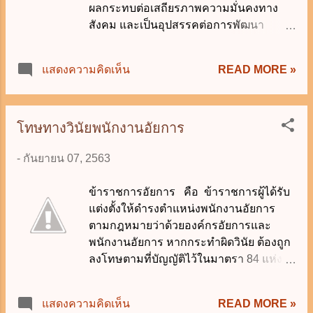
ผลกระทบต่อเสถียรภาพความมั่นคงทาง
ประโยชน์ของแผ่นดินโดยเฉพาะ หรือเพื่อ
สังคม และเป็นอุปสรรคต่อการพัฒนา
ประโยชน์ของทางราชการตามกฎหมาย (2)
ประเทศอย่างยั่งยืน ทวีความรุนแรงและก่อ
อสังหาริมทรัพย์อันเป็นสาธารณสมบัติของ
ให้เกิดความเสียหายต่อทรัพย์สินของแผ่น
แผ่นดินสำหรับพลเมืองใช้ หรือสงวนไว้เพื่อ
READ MORE »
แสดงความคิดเห็น
ดิน และจากการดำเนินนโยบายในการ
ประโยชน์ของพลเมืองใช้ร่วมกัน (3)
แก้ไขปัญหาดังกล่าว ส่งผลให้มีคดีทุจริต
อสังหาริมทรัพย์ของรัฐวิสาหกิจที่เป็น
และประพฤติมิชอบขึ้นสู่ศาลมากขึ้น จึง
นิติบุคคล และองค์กรปกครองส่วนท้องถิ่น
สมควรจัดตั้งศาลอาญาคดีทุจริตและ
โทษทางวินัยพนักงานอัยการ
(4) อสังหาริมทรัพย์ขององค์การมหาชน ซึ่ง
ประพฤติมิชอบ เพื่อให้การอำนวยความ
ได้มาโดยมีผู้อุทิศให้ หรือโด...
-
กันยายน 07, 2563
ยุติธรรมในคดีทุจริตและประพฤติมิชอบเป็น
ไปอย่างมีประสิทธิภาพยิ่งขึ้น โดยได้บัญญัติ
ข้าราชการอัยการ คือ ข้าราชการผู้ได้รับ
นิยามความหมายคำว่า "ทุจริตต่อหน้าที่"
แต่งตั้งให้ดำรงตำแหน่งพนักงานอัยการ
"ประพฤติมิชอบ" และ "คดีทุจริตและ
ตามกฎหมายว่าด้วยองค์กรอัยการและ
ประพฤติมิชอบ" ไว้ดังนี้ ทุจริตต่อหน้าที่ คือ
พนักงานอัยการ หากกระทำผิดวินัย ต้องถูก
ทุจริตต่อหน้าที่ตามพระราชบัญญัติประกอบ
ลงโทษตามที่บัญญัติไว้ในมาตรา 84 แห่ง
รัฐธรรมนูญว่าด้วยการป้องกันและปราบ
พระราชบัญญัติระเบียบข้าราชการฝ่าย
ปรามการทุจริต กฎหมายว่าด้วยมาตรการ
อัยการ พ.ศ. 2553 ซึ่งกำหนดโทษผิดวินัยไว้
ของฝ่ายบริหารในการป้องกันและปราบ
READ MORE »
แสดงความคิดเห็น
5 สถาน ได้แก่ (1) ไล่ออก (2) ปลดออก (3)
ปรามการทุจริต หรือพระราชบัญญัติ