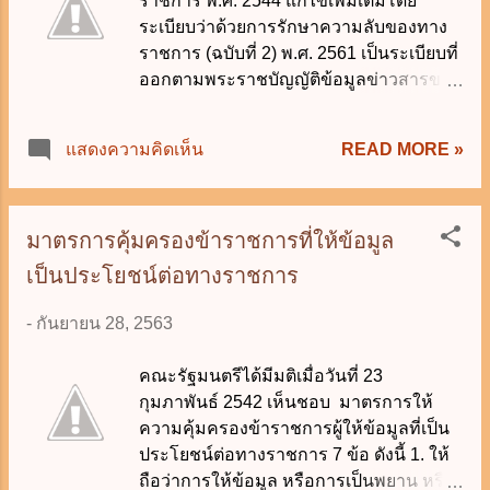
ราชการ พ.ศ. 2544 แก้ไขเพิ่มเติมโดย
ระเบียบว่าด้วยการรักษาความลับของทาง
ราชการ (ฉบับที่ 2) พ.ศ. 2561 เป็นระเบียบที่
ออกตามพระราชบัญญัติข้อมูลข่าวสารของ
ราชการ พ.ศ. 2540 มีความสำคัญต่อความ
มั่นคงของรัฐ และมักจะนำมาใช้ออก
READ MORE »
แสดงความคิดเห็น
ข้อสอบแข่งขันเข้ารับราชการอยู่เสมอ ซึ่ง
โครงสร้างของระเบียบมีดังนี้ หมวด 1 บท
ทั่วไป ส่วนที่ 1 องค์การรักษาความ
ปลอดภัย ส่วนที่ 2 ประเภทชั้นความลับ
มาตรการคุ้มครองข้าราชการที่ให้ข้อมูล
หมวด 2 การกำหนดชั้นความลับ ส่วนที่
เป็นประโยชน์ต่อทางราชการ
1 ผู้มีอำนาจกำหนดชั้นความลับ ส่วนที่ 2
การแสดงชั้นความลับ ส่วนที่ 3 การปรับ
-
กันยายน 28, 2563
ชั้นความลับ หมวด 3 การทะเบียน ส่วนที่
1 นายทะเบียน ส่วนที่ 2 การตรวจสอบ
คณะรัฐมนตรีได้มีมติเมื่อวันที่ 23
หมวด 4 การดำเนินการ ส่วนที่ 1 การจัด
กุมภาพันธ์ 2542 เห็นชอบ มาตรการให้
ทำ ส่วนที่ 2 การสำเนาและการแปล
ความคุ้มครองข้าราชการผู้ให้ข้อมูลที่เป็น
ส่วนที่ 3 การโอน ส่วนที่ 4 การส่งและ
ประโยชน์ต่อทางราชการ 7 ข้อ ดังนี้ 1. ให้
การรับ ส่วนที่ 5 การเก็บรักษา ส่วนที่
ถือว่าการให้ข้อมูล หรือการเป็นพยาน หรือ