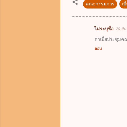
คณะกรรมการ
เบ
ไม่ระบุชื่อ
20 มีน
ค
ว
ค่าเบี้ยประชุมค
า
ตอบ
ม
คิ
ด
เ
ห็
น