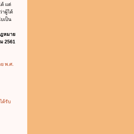
้ แต่
่าผู้ได้
บเป็น
นกฎหมาย
คม 2561
ย พ.ศ.
ด้รับ