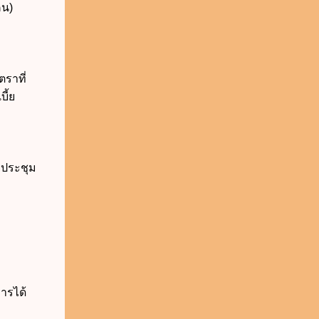
คน)
ราที่
ี้ย
ยประชุม
รได้