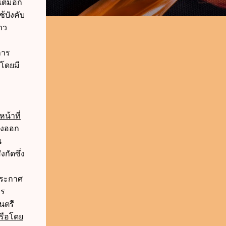
ติมอีก
ช้บังคับ
่าว
การ
 โดยมี
น้าที่
่งออก
น
กัดซึ่ง
ประกาศ
าร
นตรี
รือโดย