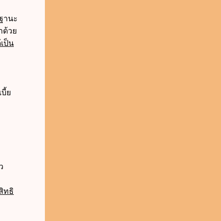
ีฐานะ
าด้วย
เป็น
ี้ย
ว
ิทธิ