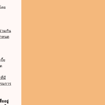
อโดย
่ร่วมกัน
ำหนด
บี้ย
นด
่มี
กรรมการ
ออยู่