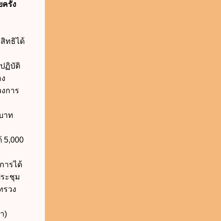
ครั้ง
ทธิได้
ฏิบัติ
อง
รวงการ
 บาท
 5,000
ารได้
ประชุม
ะทรวง
า)