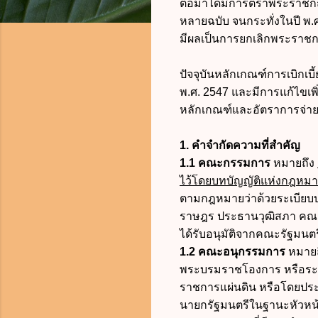
ต่อมาได้มีการตราพระราชกฤษฎ
หลายฉบับ จนกระทั่งในปี พ.
มีผลเป็นการยกเลิกพระราชกฤ
ปัจจุบันหลักเกณฑ์การเบิกเ
พ.ศ. 2547 และมีการแก้ไขเพิ่ม
หลักเกณฑ์และอัตราการจ่ายเบี
1. คำจำกัดความที่สำคัญ
1.1 คณะกรรมการ
หมายถึง
ไว้โดยบทบัญญัติแห่งกฎหม
ตามกฎหมายว่าด้วยระเบียบ
ราษฎร ประธานวุฒิสภา คณะรั
ได้รับอนุมัติจากคณะรัฐมนตร
1.2 คณะอนุกรรมการ
หมายถ
พระบรมราชโองการ หรือระเ
ราชการแผ่นดิน หรือโดยปร
นายกรัฐมนตรีในฐานะหัวหน้าร