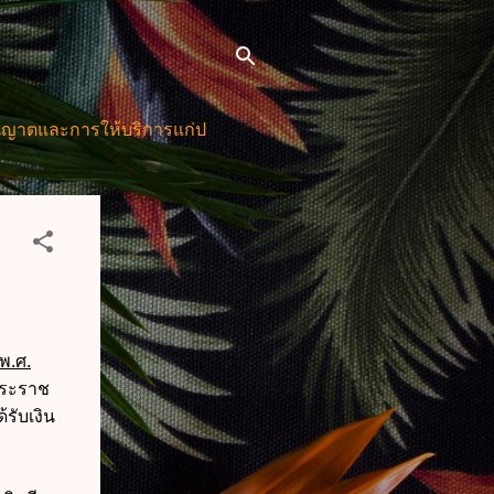
รให้บริการแก่ประชาชน พ.ศ. 2569 , พ.ร.บ.โอนงบประมาณรายจ
พ.ศ.
พระราช
้รับเงิน