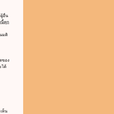
้อื่น
นี้ทุก
ในมติ
หมดของ
ะได้
มเห็น