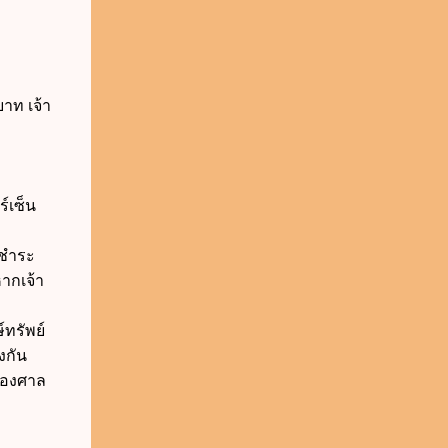
บาท เจ้า
ร์เซ็น
อชำระ
ากเจ้า
ทรัพย์
งกัน
ของศาล