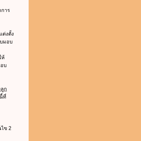
่าการ
ต่งตั้ง
รับมอบ
ให้
มอบ
งลูก
ที่
นไข 2