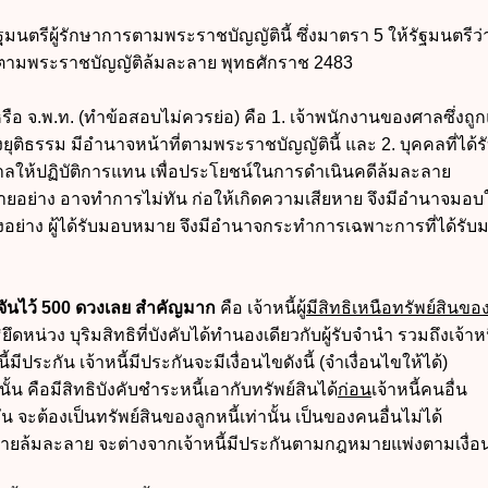
นตรีผู้รักษาการตามพระราชบัญญัตินี้ ซึ่งมาตรา 5 ให้รัฐมนตรีว
ตามพระราชบัญญัติล้มละลาย พุทธศักราช 2483
รือ จ.พ.ท. (ทำข้อสอบไม่ควรย่อ) คือ 1. เจ้าพนักงานของศาลซึ่งถูกแ
ุติธรรม มีอำนาจหน้าที่ตามพระราชบัญญัตินี้ และ 2. บุคคลที่ได้
ให้ปฏิบัติการแทน เพื่อประโยชน์ในการดำเนินคดีล้มละลาย
่หลายอย่าง อาจทำการไม่ทัน ก่อให้เกิดความเสียหาย จึงมีอำนาจมอบ
อย่าง ผู้ได้รับมอบหมาย จึงมีอำนาจกระทำการเฉพาะการที่ได้รับ
กจันไว้ 500 ดวงเลย สำคัญมาก
คือ เจ้าหนี้ผู้
มีสิทธิเหนือทรัพย์สินขอ
น่วง บุริมสิทธิที่บังคับได้ทำนองเดียวกับผู้รับจำนำ รวมถึงเจ้าหนี้
มีประกัน เจ้าหนี้มีประกันจะมีเงื่อนไขดังนี้ (จำเงื่อนไขให้ได้)
นั้น คือมีสิทธิบังคับชำระหนี้เอากับทรัพย์สินได้
ก่อน
เจ้าหนี้คนอื่น
น จะต้องเป็นทรัพย์สินของลูกหนี้เท่านั้น เป็นของคนอื่นไม่ได้
ายล้มละลาย จะต่างจากเจ้าหนี้มีประกันตามกฎหมายแพ่งตามเงื่อ