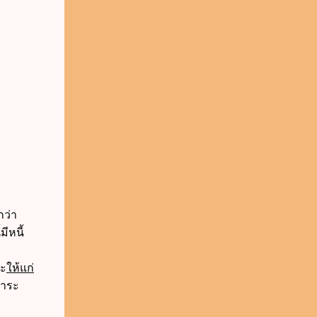
กว่า
มีหนี้
ระ
ให้แก่
ชำระ