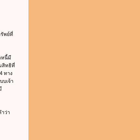
ัพย์ที่
หนี้มี
สิทธิที่
 4 ทาง
แบบเจ้า
ี
คำว่า