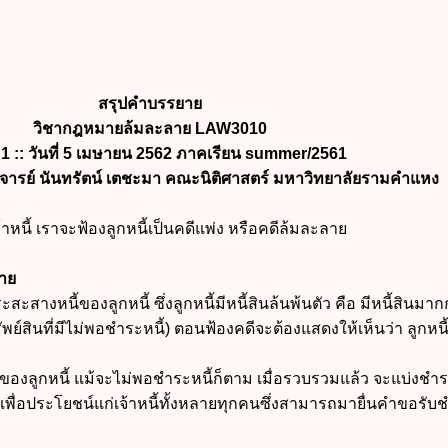
สรุปคำบรรยาย
วิชากฎหมายล้มละลาย LAW3010
่ 1 ::
วันที่ 5 เมษายน 2562 ภาคเรียน summer/2561
ารย์ นันทรัตน์ เตชะมา คณะนิติศาสตร์ มหาวิทยาลัยรามคำแหง
หนี้ เราจะฟ้องลูกหนี้เป็นคดีแพ่ง หรือคดีล้มละลาย
าย
ำระสะสางหนี้ของลูกหนี้
ซึ่งลูกหนี้มีหนี้สินล้นพ้นตัว คือ มีหนี้สินมาก
รัพย์สินที่มีไม่พอชำระหนี้) ตอนฟ้องคดีจะต้องแสดงให้เห็นว่า ลูกหนี้
นของลูกหนี้ แม้จะไม่พอชำระหนี้ก็ตาม เมื่อรวบรวมแล้ว จะแบ่งชำ
เพื่อประโยชน์แก่เจ้าหนี้ทั้งหลายทุกคนซึ่งสามารถมายื่นคำขอรับ