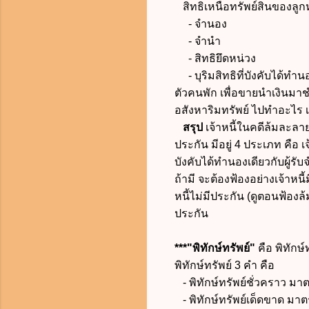
สิทธิเหนือทรัพย์สินของลูกหนี้
- จำนอง
-
จำนำ
-
สิทธิยึดหน่วง
-
บุริมสิทธิที่บังคับได้ทำน
ตัวคนพัก เพื่อขายนำเงินมาชำร
อสังหาริมทรัพย์ ไปทำอะไร เจ้
สรุป
เจ้าหนี้ในคดีล้มละลาย ม
ประกัน มีอยู่ 4 ประเภท คือ เจ้า
บังคับได้ทำนองเดียวกับผู้รั
ถ้ามี จะต้องฟ้องอย่างเจ้าหน
หนี้ไม่มีประกัน (ดูตอนฟ้องล
ประกัน
***"พิทักษ์ทรัพย์"
คือ พิทักษ
พิทักษ์ทรัพย์ 3 คำ คือ
- พิทักษ์ทรัพย์ชั่วคราว มา
-
พิทักษ์ทรัพย์เด็ดขาด มา