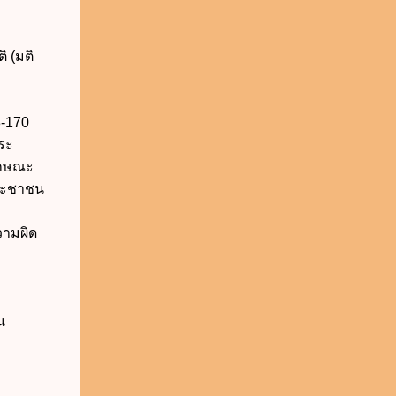
 (มติ
3-170
ระ
ักษณะ
ประชาชน
วามผิด
น