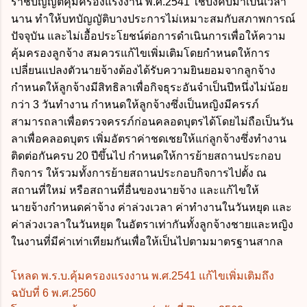
ราชบัญญัติคุ้มครองแรงงาน พ.ศ.2541 ใช้บังคับมาเป็นเวลา
นาน ทำให้บทบัญญัติบางประการไม่เหมาะสมกับสภาพการณ์
ปัจจุบัน และไม่เอื้อประโยชน์ต่อการดำเนินการเพื่อให้ความ
คุ้มครองลูกจ้าง สมควรแก้ไขเพิ่มเติมโดยกำหนดให้การ
เปลี่ยนแปลงตัวนายจ้างต้องได้รับความยินยอมจากลูกจ้าง
กำหนดให้ลูกจ้างมีสิทธิลาเพื่อกิจธุระอันจำเป็นปีหนึ่งไม่น้อย
กว่า 3 วันทำงาน กำหนดให้ลูกจ้างซึ่งเป็นหญิงมีครรภ์
สามารถลาเพื่อตรวจครรภ์ก่อนคลอดบุตรได้โดยไม่ถือเป็นวัน
ลาเพื่อคลอดบุตร เพิ่มอัตราค่าชดเชยให้แก่ลูกจ้างซึ่งทำงาน
ติดต่อกันครบ 20 ปีขึ้นไป กำหนดให้การย้ายสถานประกอบ
กิจการ ให้รวมทั้งการย้ายสถานประกอบกิจการไปตั้ง ณ
สถานที่ใหม่ หรือสถานที่อื่นของนายจ้าง และแก้ไขให้
นายจ้างกำหนดค่าจ้าง ค่าล่วงเวลา ค่าทำงานในวันหยุด และ
ค่าล่วงเวลาในวันหยุด ในอัตราเท่ากันทั้งลูกจ้างชายและหญิง
ในงานที่มีค่าเท่าเทียมกันเพื่อให้เป็นไปตามมาตรฐานสากล
โหลด พ.ร.บ.คุ้มครองแรงงาน พ.ศ.2541 แก้ไขเพิ่มเติมถึง
ฉบับที่ 6 พ.ศ.2560