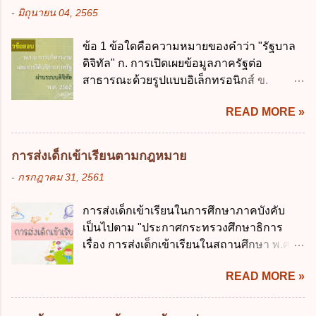
ข. ไม่เกินร้อยละ 10 ค. ไม่เกินร้อยละ 35 ง. ไม่
รัฐมนตรีว่าการกระทรวงการคลังมีหน้าที่
-
มิถุนายน 04, 2565
เกินร้อยละ 60 ข้อ 3 กฎหมายว่าด้วยวินัยการ
ควบคุมการใช้จ่ายงบประมาณให้เป็นไปอย่าง
เงินการคลังของรัฐกำหนดหลักการห้ามเสนอ
โปร่งใสและตรวจสอบได้ ข้อ 4. พระราช
ข้อ 1 ข้อใดคือความหมายของคำว่า "รัฐบาล
กฎหมายที่ให้จัดเก็บภาษีอากรหรือค่า
บัญญัติวิธีการงบประมาณ พ.ศ. 2561 บัญญัติ
ดิจิทัล" ก. การเปิดเผยข้อมูลภาครัฐต่อ
ธรรมเนียมเพิ่มขึ้นจากที่กำหนดไว้ในกฎหมาย
ให้การบริหา...
สาธารณะด้วยรูปแบบอิเล็กทรอนิกส์ ข.
เพื่อการนำไปใช้จ่ายตามวัตถุประสงค์หรือเพื่อ
การนำเทคโนโลยีดิจิทัลมาใช้เป็นเครื่องมือใน
การหนึ่งการใดเป็นการเฉพาะเจาะจง ยกเว้น
READ MORE »
การบริหารงาน การให้บริการ การบูรณาการ
ข้อใด ก. เป็นไปตามความต้องการของชุมชน
ข้อมูลภาครัฐ ค. วิธีการนำสัญลักษณ์ศูนย์และ
ข. เพื่อป็นรายได้ขององค์กรปกครองส่วนท้อง
หนึ่ง เพื่อใช้สร้างระบบต่าง ๆ ง. สำนักงาน
ถิ่น ค. มีเหตุจำเป็นหรือเหตุฉุกเฉินที่มิอาจหลีก
การส่งเด็กเข้าเรียนตามกฎหมาย
พัฒนารัฐบาลดิจิทัล (องค์การมหาชน) ข้อ 2
เลี่ยงได้ ง. สอดคล้องกับยุทธศาสตร์ชาติ ข้อ 4
-
กรกฎาคม 31, 2561
การบริหารงานภาครัฐและการจัดทำบริการ
หน่วยงานของรัฐจะต้องนำแผนการคลังระยะ
สาธารณะผ่านระบบดิจิทัล ต้องมีวัตถุประสงค์
ปานกลางที่คณะรัฐมนตรีเห็นชอบแล้วไปใช้
การส่งเด็กเข้าเรียนในการศึกษาภาคบังคับ
ดังต่อไปนี้ ยกเว้น ข้อใด ก. ให้มีการใช้ระบบ
ประกอบการพิจารณาในเรื่องต่อไปนี้ ยกเว้น
เป็นไปตาม "ประกาศกระทรวงศึกษาธิการ
ดิจิทัลอย่างคุ้มค่าและเต็มศักยภาพ ข. พัฒนา
ข้อใด ก. การจัดเก็บหรือหารายได้ ข. การ
เรื่อง การส่งเด็กเข้าเรียนในสถานศึกษา พ.ศ.
โครงสร้างพื้นฐานด้านดิจิทัลที่จำเป็นให้เป็นไป
จัดสรรงบประมาณรายจ่าย ค. การจัดทำงบ
2546" และ "ประกาศกระทรวงศึกษาธิการ
ตามมาตรฐานสากล ค. พัฒนาการเชื่อมโยง
ประมาณ ง. การก่...
READ MORE »
เรื่อง หลักเกณฑ์และวิธีการปฏิบัติสำหรับผู้ที่
เครือข่ายดิจิทัล ง. เพิ่มประสิทธิภาคในการใช้
มิใช่ผู้ปกครองซึ่งมีเด็กที่มีอายุในเกณฑ์การ
จ่ายงบประมาณให้เกิดความคุ้มค่าและเป็นไป
ศึกษาภาคบังคับอาศัยอยู่" ออกตามความใน