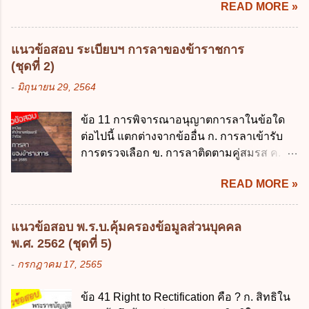
READ MORE »
ส่วนราชการมีเงินทดรองราชการเพื่อรองจ่าย
พฤษภาคม 2562 ข้อ 4 "บุคคลหรือนิติบุคคล
ตามข้อผูกพันในการกู้เงินจากต่างประเทศ ค.
ซึ่งมีอำนาจหน้าที่ตัดสินใจเกี่ยวกับการเก็บ
รองรับการปฏิบัติงานด้านการเงินการคลังตาม
รวบรวม ใช้ หรือเปิดเผยข้อมูลส่วนบุคคล" คือ
แนวข้อสอบ ระเบียบฯ การลาของข้าราชการ
นโยบาย New GFMIS Thai ง. สนับสนุนการให้
ความหมายตามข้อใด ก. ผู้ควบคุมข้อมูลส่วน
(ชุดที่ 2)
ความช่วยเหลือในกรณีจำเป็นเร่งด่วนที่ไม่
บุคคล ข. ผู้ประมวลผลข้อมูลส่วนบุคคล ค.
-
มิถุนายน 29, 2564
สามารถรอการเบิกเงินจากงบประมาณได้ ข้อ
พนักงานเจ้าหน้าที่ ง. ไม่มีข้อใดถูกต้อง ข้อ 5 ผู้
2 ระเบียบกระทรวงการคลัง ว่าด้วยเงินทดรอง
มีอำนาจแต่งตั้งพนักงานเจ้าหน้าที่ตามพระ
ข้อ 11 การพิจารณาอนุญาตการลาในข้อใด
ราชการ พ.ศ. 2562 ออกโดยอาศัยกฎหมาย
ราชบัญญัติคุ้มครองข้อมูลส่วนบุคคล พ.ศ.
ต่อไปนี้ แตกต่างจากข้ออื่น ก. การลาเข้ารับ
แม่บทใด ก. พระราชบัญญัติวิธีการงบ
2562 ก. นายกรัฐมนตรี ข. รัฐมนตรีว่าการ
การตรวจเลือก ข. การลาติดตามคู่สมรส ค.
ประมาณ พ.ศ. 2561 ข. พระราชบัญญัติวินัย
กระทรวงดิจิทัลเพื่อเศร...
การลาพักผ่อน ง. การลาไปศึกษา ฝึกอบรม
การเงินการคลังของรัฐ พ.ศ. 2561 ค. พระราช
READ MORE »
ปฏิบัติการวิจัย หรือดูงาน ข้อ 12 ข้อใด ไม่ ถูก
บัญญัติเงินคงคลัง พ.ศ. 2491 ง. ระเบียบ
ต้องเกี่ยวกับการลาไปช่วยเหลือภริยาที่คลอด
กระทรวงการคลัง ว่าด้วยการเบิกเงินจากคลัง
บุตร ก. ต้องเป็นภริยาโดยชอบด้วยกฎหมาย ข.
การรับเงิน การจ่ายเงิน การเก็บรักษาเงิน และ
แนวข้อสอบ พ.ร.บ.คุ้มครองข้อมูลส่วนบุคคล
ลาได้เพียงครั้งเดียว ค. ต้องลาภายใน 90 วัน
การนำเงินส่งคลัง พ.ศ. 2562 ข้อ 3 ส่วน
พ.ศ. 2562 (ชุดที่ 5)
นับแต่วันที่คลอดบุตร ง. ลาได้ครั้งหนึ่งติดต่อ
ราชการผู้เบิกในส่วนภูมิภาคมีอำนาจเก็บ
-
กรกฎาคม 17, 2565
กันไม่เกิน 15 วันทำการ ข้อ 13 สิทธิลากิจส่วน
รักษาเงินทดรองราชการไว้ ณ ที่ทำการ เพื่อ
ตัวเพื่อเลี้ยงดูบุตร เป็นไปตามข้อใด ก. ลาได้ไม่
สำรองจ่ายได้แห่งละไม่เกินเท่าใร ก. 100,000
ข้อ 41 Right to Rectification คือ ? ก. สิทธิใน
เกิน 90 วัน ข. ลาต่อเนื่องจากการคลอดบุตรได้
บาท ข. 50,000 บาท ค. 30,000 บาท ง. 10,000