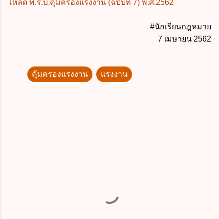
โหลด พ.ร.บ.คุ้มครองแรงงาน (ฉบับที่ 7) พ.ศ.2562
#นักเรียนกฎหมาย
7 เมษายน 2562
คุ้มครองแรงงาน
แรงงาน
ค
ว
า
ม
คิ
ด
เ
ห็
น