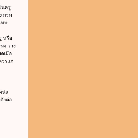
็นครู
วง กรม
าโทษ
ู หรือ
 กรม วาง
ิดเมื่อ
ควรแก่
หน่ง
ังต่อ