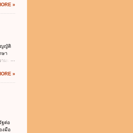
MORE »
) พ.ศ.
ศของ
นายก
 พ.ศ.
 พ.ศ.
วิธี
ญญัติ
คุมการ
ักษา
ติวิธี
วามเป็น
อใช้
MORE »
ม่เกิน
การเงิน
่า
ระสงค์
าม
จำเป็น
่วยงาน
ัฐต่อ
ช้
องมือ
 ข.