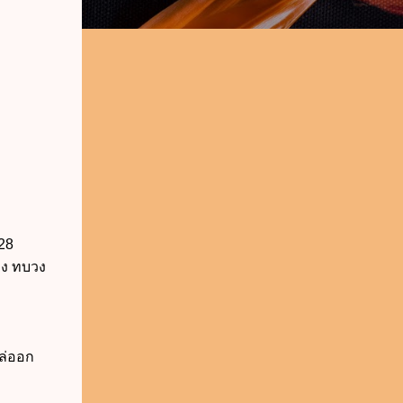
28
รวง ทบวง
ล่ออก