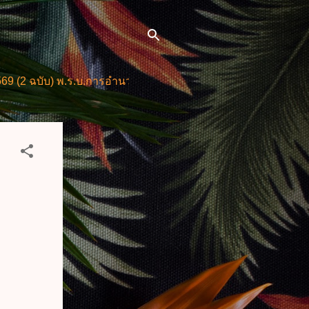
) พ.ร.บ.การอำนวยการความสะดวกในการพิจารณาอนุญาตและการให