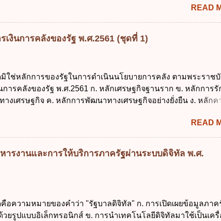
READ 
ประมาณ พ.ศ. 2502 2. พระราชบัญญัติวิธีการงบประมาณ (ฉบับที่ 3
ระราชบัญญัติวิธีการงบประมาณ (ฉบับที่ 6) พ.ศ. 2544 4. ประกา
 ฉบับที่ 203 ลงวันที่ 31 สิงหาคม 2515 ข้อ 3. ข้อใดไม่ถูกต้อง 1. 
เงินการคลังของรัฐ พ.ศ.2561 (ชุดที่ 1)
ีอำนาจออกกฎเพื่อปฏิบัติการตามพระราชบัญญัติวิธีการงบประมาณ
ายกรัฐมนตรีเป็นผู้รักษาการตามพระราช บัญญัติวิธีการงบประมาณ
ัฐมนตรีว่าการกระทรวงการคลัง เป็นผู้รักษาการตามพระราช บัญญัติ
ใดมิใช่หลักการของรัฐในการดำเนินนโยบายการคลัง ตามพระราชบั
าณ พ.ศ. 2561 4. รัฐมนตรีว่าการกระทรวงการคลังมีหน้าที่ควบ
งินการคลังของรัฐ พ.ศ.2561 ก. หลักเศรษฐกิจฐานราก ข. หลักการร
ประมาณให้เป็นไปอย่างโปร่งใสและตรวจสอบได้ ข้อ 4. พระราชบัญญั
ทางเศรษฐกิจ ค. หลักการพัฒนาทางเศรษฐกิจอย่างยั่งยืน ง. หลักค
าณ พ.ศ. 2561 บัญญัติให้การบริหา...
คม ข้อ 2 สัดส่วนหนี้สาธารณะต่อผลิตภัณฑ์มวลรวมในประเทศเพื่
READ 
นการบริหารหนี้สาธารณะเป็นไปตามข้อใด ก. ไม่เกินร้อยละ 5 ข. ไ
ค. ไม่เกินร้อยละ 35 ง. ไม่เกินร้อยละ 60 ข้อ 3 กฎหมายว่าด้วยวินัย
งรัฐกำหนดหลักการห้ามเสนอกฎหมายที่ให้จัดเก็บภาษีอากรหรือค
หารงานและการให้บริการภาครัฐผ่านระบบดิจิทัล พ.ศ.
เพิ่มขึ้นจากที่กำหนดไว้ในกฎหมายเพื่อการนำไปใช้จ่ายตามวัตถุป
การหนึ่งการใดเป็นการเฉพาะเจาะจง ยกเว้นข้อใด ก. เป็นไปตามคว
ชุมชน ข. เพื่อป็นรายได้ขององค์กรปกครองส่วนท้องถิ่น ค. มีเหตุ
กเฉินที่มิอาจหลีกเลี่ยงได้ ง. สอดคล้องกับยุทธศาสตร์ชาติ ข้อ 4 หน
ดคือความหมายของคำว่า "รัฐบาลดิจิทัล" ก. การเปิดเผยข้อมูลภาคร
้องนำแผนการคลังระยะปานกลางที่คณะรัฐมนตรีเห็นชอบแล้วไปใ
ยรูปแบบอิเล็กทรอนิกส์ ข. การนำเทคโนโลยีดิจิทัลมาใช้เป็นเครื่
ิจารณาในเรื่องต่อไปนี้ ยกเว้นข้อใด ก. การจัดเก็บหรือหารายได้