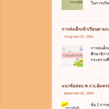
ในการบริห
การจัดสรร
สัญลักษณ์ศ
(องค์การม
ระบบดิจิทัล
อย่างคุ้มค
การส่งเด็กเข้าเรียนตา
ตามมาตรฐา
-
กรกฎาคม 31, 2561
การใช้จ่า
ได้ถูกต้อง
การส่งเด็
เป็นศูนย์
ศึกษาธิการ
บริหารจัด
กระทรวงศึก
ภาครัฐและ
เด็กที่มี
ดิจิทัลโดย
การศึกษาภ
ดังนี้ 1. คำ
แต่เด็กที่
แนวข้อสอบ พ.ร.บ.คุ้มครอง
มารดา 2.2
-
พฤษภาคม 25, 2564
ประมวลกฎห
รับใช้การง
ข้อ 1 การ
ของการเปิด