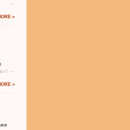
ิทัล
MORE »
ะผ่าน
ทัล
้เป็นไป
ภาคใน
ดกล่าว
าครัฐ ข.
นการ
ศ
ิหารงาน
งซึ่งมี
รัฐบาล
ัญญัติ
MORE »
ระสำคัญ
6 เว้น
 บิดา
าม
็กอยู่
นวันแรก
ุคคล
รียน