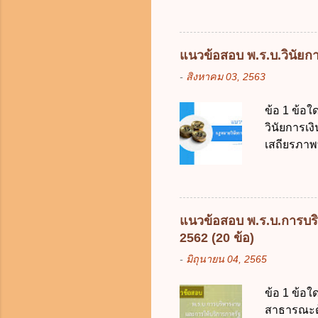
วิธีการงบ
2511 3. พ
คณะปฏิวัติ
แนวข้อสอบ พ.ร.บ.วินัยการ
รัฐมนตรีม
-
สิงหาคม 03, 2563
2561 2. น
2561 3. ร
ข้อ 1 ข้อ
การงบประม
วินัยการเ
ใช้จ่ายงบ
เสถียรภาพ
การงบประม
ธรรมในสัง
เป็นกรอบใ
ร้อยละ 10 
การคลังขอ
แนวข้อสอบ พ.ร.บ.การบริ
ธรรมเนียม
2562 (20 ข้อ)
หรือเพื่อ
-
มิถุนายน 04, 2565
ต้องการของ
หรือเหตุฉุ
ข้อ 1 ข้อใ
ของรัฐจะต
สาธารณะด้ว
ประกอบการพ