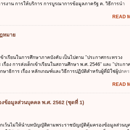
ารงาน การให้บริการ การบูรณาการข้อมูลภาครัฐ ค. วิธีการนำ
งบประมาณรายจ่าย ค. การจัดทำงบประมาณ ง. การก่...
ูนย์และหนึ่ง เพื่อใช้สร้างระบบต่าง ๆ ง. สำนักงานพัฒนารัฐบาลดิจ
READ 
หาชน) ข้อ 2 การบริหารงานภาครัฐและการจัดทำบริการสาธารณ
 ต้องมีวัตถุประสงค์ดังต่อไปนี้ ยกเว้น ข้อใด ก. ให้มีการใช้ระบบดิจิ
่าและเต็มศักยภาพ ข. พัฒนาโครงสร้างพื้นฐานด้านดิจิทัลที่จำเป็นให
มกฎหมาย
นสากล ค. พัฒนาการเชื่อมโยงเครือข่ายดิจิทัล ง. เพิ่มประสิทธิ
ยงบประมาณให้เกิดความคุ้มค่าและเป็นไปตามเป้าหมาย ข้อ 3 ข้อใ
ที่สุดเกี่ยวกับ "แผนพัฒนารัฐบาลดิจิทัล" ก. เป็นธรรมาภิบาลข้อมูลภ
กเข้าเรียนในการศึกษาภาคบังคับ เป็นไปตาม "ประกาศกระทรวง
แลกเปลี่ยนข้อมูลกลาง ค. กำหนดสิทธิ หน้าที่ และความรับผิดชอบใ
 เรื่อง การส่งเด็กเข้าเรียนในสถานศึกษา พ.ศ. 2546" และ "ประกา
การข้อมูลของหน่วยงานของรัฐ ง. กำหนดกรอบและทิศทางการบร
ษาธิการ เรื่อง หลักเกณฑ์และวิธีการปฏิบัติสำหรับผู้ที่มิใช่ผู้ปกครอ
การจัดทำบริการสาธารณะในรูปแบบดิจิทัล ข้อ 4 กรรมการพัฒนา
อายุในเกณฑ์การศึกษาภาคบังคับอาศัยอยู่" ออกตามความในพระราชบ
ตำแหน่ง ม...
READ 
าคบังคับ พ.ศ. 2545 ซึ่งเป็นกฎหมายที่มีโทษทางอาญา โดยมีสา
ว่า "เด็ก" หมายถึง เด็กซึ่งมีอายุย่างเข้าปีที่ 7 จนถึงอายุย่างเข้าปีที่ 1
สอบได้ชั้นปีที่ 9 ของการศึกษาภาคบังคับแล้ว 2. ผู้ปกครอง คือ 2.1
ข้อมูลส่วนบุคคล พ.ศ. 2562 (ชุดที่ 1)
 บิดาหรือมารดา ซึ่งเป็นผู้ใช้อำนาจปกครอง 2.3 ผู้ปกครองต
มายแพ่งและพาณิชย์ 2.4 บุคคลที่เด็กอยู่ด้วยเป็นประจำหรือที่เด
าน 3. ผู้ปกครองดังกล่าว มีหน้าที่ ส่งเด็กเข้าเรียนในสถานศึกษาใ
ยกเว้นไม่ให้นำบทบัญญัติตามพระราชบัญญัติคุ้มครองข้อมูลส่วนบ
เรียนภาคต้น (ภาคเรียนที่ 1) 4. กรณีผู้ปกครองยังไม่ได้ส่งเด็กเข้าเ