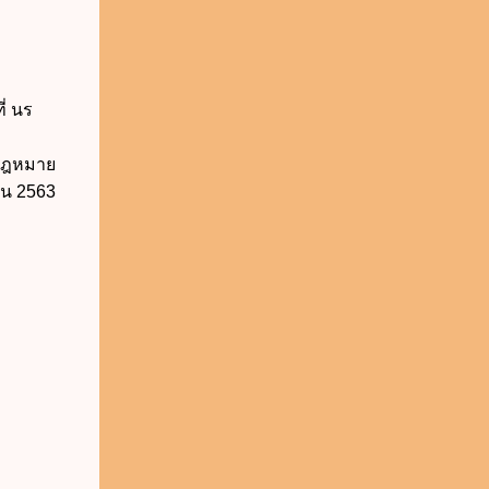
ี่ นร
นกฎหมาย
ยน 2563