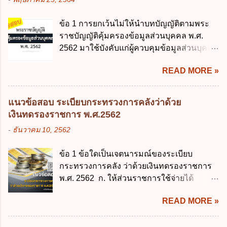
มีสาระสำคัญดังนี้ 1. คำว่า "เด็ก" หมายถึง เด็ก
ข้อมูลกลาง ค. กำหนดสิทธิ หน้าที่ และความ
ซึ่งมีอายุย่างเข้าปีที่ 7 จนถึงอายุย่างเข้าปีที่ 16
รับผิดชอบในการบริหารจัดการข้อมูลของ
ข้อ 1 การยกเว้นไม่ให้นำบทบัญญัติตามพระ
เว้นแต่เด็กที่สอบได้ชั้นปีที่ 9 ของการศึกษา
หน่วยงานของรัฐ ง. กำหนดกรอบและทิศทาง
ราชบัญญัติคุ้มครองข้อมูลส่วนบุคคล พ.ศ.
ภาคบังคับแล้ว 2. ผู้ปกครอง คือ 2.1 บิดา
การบริหารงานภาครัฐและการจัดทำบริการ
2562 มาใช้บังคับแก่ผู้ควบคุมข้อมูลส่วนบุคคล
มารดา 2.2 บิดาหรือมารดา ซึ่งเป็นผู้ใช้
สาธารณะในรูปแบบดิจิทัล ข้อ 4 กรรมการ
จะต้องออกเป็นกฎหมายใด ก. พระราชบัญญัติ
อำนาจปกครอง 2.3 ผู้ปกครองตามประมวล
พัฒนารัฐบาลดิจิทัลโดยตำแหน่ง ม...
READ MORE »
ข. พระราชกำหนด ค. พระราชกฤษฎีกา ง. กฎ
กฎหมายแพ่งและพาณิชย์ 2.4 บุคคลที่เด็ก
กระทรวง ข้อ 2 กฎหมายตามข้อ 1 กำหนด
อยู่ด้วยเป็นประจำหรือที่เด็กอยู่รับใช้การงาน
หน่วยงานและกิจการใดที่ผู้ควบคุมข้อมูลส่วน
3. ผู้ปกครองดังกล่าว มีหน้าที่ ส่งเด็กเข้าเรียน
แนวข้อสอบ ระเบียบกระทรวงการคลังว่าด้วย
บุคคลไม่อยู่ในบังคับพระราชบัญญัติคุ้มครอง
ในสถานศึกษาในวันแรกของการเปิดเรียนภาค
เงินทดรองราชการ พ.ศ.2562
ข้อมูลส่วนบุคคล พ.ศ. 2562 ก. หน่วยงานของ
ต้น (ภาคเรียนที่ 1) 4. กรณีผู้ปกครองยังไม่ได้
-
ธันวาคม 10, 2562
รัฐทุกแห่ง ข. กิจการด้านการศึกษา ค. กิจการ
ส่งเด็กเข้าเรียนภายใน 7 วัน นับแต่วันแรกของ
ด้านความบันเทิงและนันทนาการ ง. ถูกทุกข้อ
การเปิดเรียนภาคต้น ถ้าสถานศึกษายังมิไ...
ข้อ 1 ข้อใดเป็นเจตนารมณ์ของระเบียบ
ข้อ 3 โดยหลัก ทั่วไป พระราชบัญญัติคุ้มครอง
กระทรวงการคลัง ว่าด้วยเงินทดรองราชการ
ข้อมูลส่วนบุคคล พ.ศ. 2562 ใช้บังคับตั้งแต่วัน
พ.ศ. 2562 ก. ให้ส่วนราชการใช้จ่ายได้
ใด ก. 26 พฤษภาคม 2562 ข. 27 พฤษภาคม
รวดเร็ว คล่องตัว และมีประสิทธิภาพ ข. ให้
2562 ค. 28 พฤษภาคม 2562 ง. 29
READ MORE »
ส่วนราชการมีเงินทดรองราชการเพื่อรองจ่าย
พฤษภาคม 2562 ข้อ 4 "บุคคลหรือนิติบุคคล
ตามข้อผูกพันในการกู้เงินจากต่างประเทศ ค.
ซึ่งมีอำนาจหน้าที่ตัดสินใจเกี่ยวกับการเก็บ
รองรับการปฏิบัติงานด้านการเงินการคลังตาม