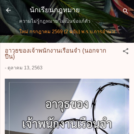
ข้ามไปที่เนื้อหาหลัก
นักเรียนกฎหมาย
ความไม่รู้กฎหมาย ไม่เป็นข้อแก้ตัว
มายใหม่ กรกฎาคม 2569 (2 ฉบับ) พ.ร.บ.การอำนวยการความสะ
อาวุธของเจ้าพนักงานเรือนจำ (นอกจาก
ปืน)
-
ตุลาคม 13, 2563