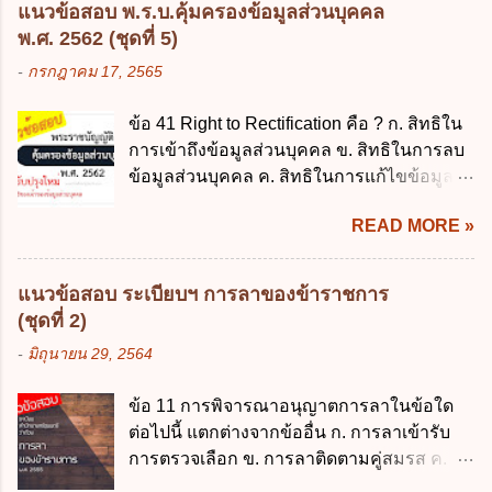
รวบรวม ใช้ หรือเปิดเผยข้อมูลส่วนบุคคล" คือ
แนวข้อสอบ พ.ร.บ.คุ้มครองข้อมูลส่วนบุคคล
นโยบาย New GFMIS Thai ง. สนับสนุนการให้
ความหมายตามข้อใด ก. ผู้ควบคุมข้อมูลส่วน
พ.ศ. 2562 (ชุดที่ 5)
ความช่วยเหลือในกรณีจำเป็นเร่งด่วนที่ไม่
บุคคล ข. ผู้ประมวลผลข้อมูลส่วนบุคคล ค.
-
กรกฎาคม 17, 2565
สามารถรอการเบิกเงินจากงบประมาณได้ ข้อ
พนักงานเจ้าหน้าที่ ง. ไม่มีข้อใดถูกต้อง ข้อ 5 ผู้
2 ระเบียบกระทรวงการคลัง ว่าด้วยเงินทดรอง
มีอำนาจแต่งตั้งพนักงานเจ้าหน้าที่ตามพระ
ข้อ 41 Right to Rectification คือ ? ก. สิทธิใน
ราชการ พ.ศ. 2562 ออกโดยอาศัยกฎหมาย
ราชบัญญัติคุ้มครองข้อมูลส่วนบุคคล พ.ศ.
การเข้าถึงข้อมูลส่วนบุคคล ข. สิทธิในการลบ
แม่บทใด ก. พระราชบัญญัติวิธีการงบ
2562 ก. นายกรัฐมนตรี ข. รัฐมนตรีว่าการ
ข้อมูลส่วนบุคคล ค. สิทธิในการแก้ไขข้อมูล
ประมาณ พ.ศ. 2561 ข. พระราชบัญญัติวินัย
กระทรวงดิจิทัลเพื่อเศร...
ส่วนบุคคลให้ถูกต้อง ง. สิทธิในการคัดค้าน
การเงินการคลังของรัฐ พ.ศ. 2561 ค. พระราช
READ MORE »
การประมวลผลข้อมูลส่วนบุคคล ข้อ 42 ผู้
บัญญัติเงินคงคลัง พ.ศ. 2491 ง. ระเบียบ
ควบคุมข้อมูลส่วนบุคคลต้องแก้ไขข้อมูลส่วน
กระทรวงการคลัง ว่าด้วยการเบิกเงินจากคลัง
บุคคลตามหลักการข้อใด ก. ถูกต้อง เป็น
การรับเงิน การจ่ายเงิน การเก็บรักษาเงิน และ
แนวข้อสอบ ระเบียบฯ การลาของข้าราชการ
ปัจจุบัน ข. สมบูรณ์ ค. ไม่ก่อให้เกิดความ
การนำเงินส่งคลัง พ.ศ. 2562 ข้อ 3 ส่วน
(ชุดที่ 2)
เข้าใจผิด ง. ถูกทุกข้อ ข้อ 43 มาตรการทาง
ราชการผู้เบิกในส่วนภูมิภาคมีอำนาจเก็บ
-
มิถุนายน 29, 2564
กฎหมายคุ้มครองข้อมูลส่วนบุคคล ในกรณีผู้
รักษาเงินทดรองราชการไว้ ณ ที่ทำการ เพื่อ
ควบคุมข้อมูลส่วนบุคคลไม่ดำเนินการแก้ไข
สำรองจ่ายได้แห่งละไม่เกินเท่าใร ก. 100,000
ข้อ 11 การพิจารณาอนุญาตการลาในข้อใด
ข้อมูลส่วนบุคคลให้ถูกต้อง ก. ร้องทุกข์ ข. ร้อง
บาท ข. 50,000 บาท ค. 30,000 บาท ง. 10,000
ต่อไปนี้ แตกต่างจากข้ออื่น ก. การลาเข้ารับ
เรียน ค. อุทธรณ์ ง. ฟ้องร้อง ข้อ 44 หลักการ
บาท ข้อ 4 ดอกเบี้ยที่เกิดจากการนำเงินทดรอง
การตรวจเลือก ข. การลาติดตามคู่สมรส ค.
สำคัญของสิทธิในการลบข้อมูลส่วนบุคคล คือ
ราชการจำนวนที่เกินกว่า...
การลาพักผ่อน ง. การลาไปศึกษา ฝึกอบรม