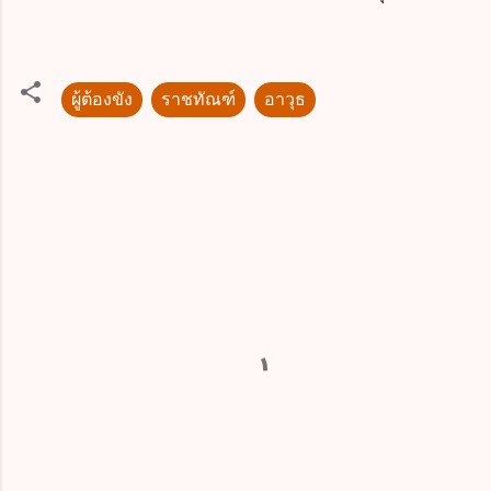
ผู้ต้องขัง
ราชทัณฑ์
อาวุธ
ค
ว
า
ม
คิ
ด
เ
ห็
น