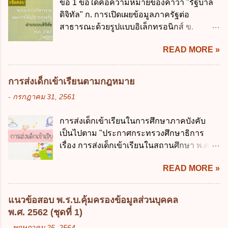
ข้อ 1 ข้อใดคือความหมายของคำว่า "รัฐบาล
กฎหมายที่ให้จัดเก็บภาษีอากรหรือค่า
บัญญัติวิธีการงบประมาณ พ.ศ. 2561 บัญญัติ
ดิจิทัล" ก. การเปิดเผยข้อมูลภาครัฐต่อ
ธรรมเนียมเพิ่มขึ้นจากที่กำหนดไว้ในกฎหมาย
ให้การบริหา...
สาธารณะด้วยรูปแบบอิเล็กทรอนิกส์ ข.
เพื่อการนำไปใช้จ่ายตามวัตถุประสงค์หรือเพื่อ
การนำเทคโนโลยีดิจิทัลมาใช้เป็นเครื่องมือใน
การหนึ่งการใดเป็นการเฉพาะเจาะจง ยกเว้น
READ MORE »
การบริหารงาน การให้บริการ การบูรณาการ
ข้อใด ก. เป็นไปตามความต้องการของชุมชน
ข้อมูลภาครัฐ ค. วิธีการนำสัญลักษณ์ศูนย์และ
ข. เพื่อป็นรายได้ขององค์กรปกครองส่วนท้อง
หนึ่ง เพื่อใช้สร้างระบบต่าง ๆ ง. สำนักงาน
ถิ่น ค. มีเหตุจำเป็นหรือเหตุฉุกเฉินที่มิอาจหลีก
การส่งเด็กเข้าเรียนตามกฎหมาย
พัฒนารัฐบาลดิจิทัล (องค์การมหาชน) ข้อ 2
เลี่ยงได้ ง. สอดคล้องกับยุทธศาสตร์ชาติ ข้อ 4
-
กรกฎาคม 31, 2561
การบริหารงานภาครัฐและการจัดทำบริการ
หน่วยงานของรัฐจะต้องนำแผนการคลังระยะ
สาธารณะผ่านระบบดิจิทัล ต้องมีวัตถุประสงค์
ปานกลางที่คณะรัฐมนตรีเห็นชอบแล้วไปใช้
การส่งเด็กเข้าเรียนในการศึกษาภาคบังคับ
ดังต่อไปนี้ ยกเว้น ข้อใด ก. ให้มีการใช้ระบบ
ประกอบการพิจารณาในเรื่องต่อไปนี้ ยกเว้น
เป็นไปตาม "ประกาศกระทรวงศึกษาธิการ
ดิจิทัลอย่างคุ้มค่าและเต็มศักยภาพ ข. พัฒนา
ข้อใด ก. การจัดเก็บหรือหารายได้ ข. การ
เรื่อง การส่งเด็กเข้าเรียนในสถานศึกษา พ.ศ.
โครงสร้างพื้นฐานด้านดิจิทัลที่จำเป็นให้เป็นไป
จัดสรรงบประมาณรายจ่าย ค. การจัดทำงบ
2546" และ "ประกาศกระทรวงศึกษาธิการ
ตามมาตรฐานสากล ค. พัฒนาการเชื่อมโยง
ประมาณ ง. การก่...
READ MORE »
เรื่อง หลักเกณฑ์และวิธีการปฏิบัติสำหรับผู้ที่
เครือข่ายดิจิทัล ง. เพิ่มประสิทธิภาคในการใช้
มิใช่ผู้ปกครองซึ่งมีเด็กที่มีอายุในเกณฑ์การ
จ่ายงบประมาณให้เกิดความคุ้มค่าและเป็นไป
ศึกษาภาคบังคับอาศัยอยู่" ออกตามความใน
ตามเป้าหมาย ข้อ 3 ข้อใดกล่าวได้ถูกต้องที่สุด
แนวข้อสอบ พ.ร.บ.คุ้มครองข้อมูลส่วนบุคคล
พระราชบัญญัติการศึกษาภาคบังคับ พ.ศ.
เกี่ยวกับ "แผนพัฒนารัฐบาลดิจิทัล" ก. เป็นธร
พ.ศ. 2562 (ชุดที่ 1)
2545 ซึ่งเป็นกฎหมายที่มีโทษทางอาญา โดย
รมาภิบาลข้อมูลภาครัฐ ข. เป็นศูนย์แลกเปลี่ยน
-
พฤษภาคม 25, 2564