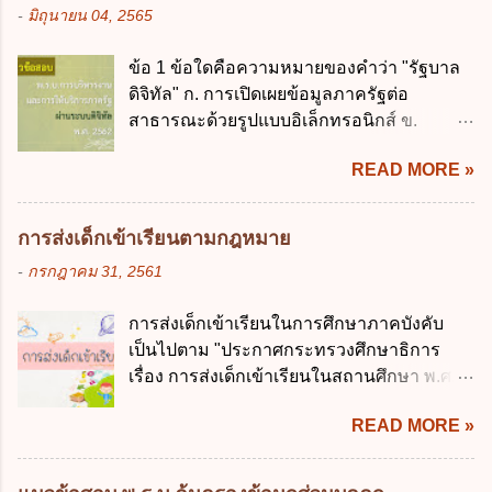
รัฐมนตรีว่าการกระทรวงการคลังมีหน้าที่
-
มิถุนายน 04, 2565
เกินร้อยละ 60 ข้อ 3 กฎหมายว่าด้วยวินัยการ
ควบคุมการใช้จ่ายงบประมาณให้เป็นไปอย่าง
เงินการคลังของรัฐกำหนดหลักการห้ามเสนอ
โปร่งใสและตรวจสอบได้ ข้อ 4. พระราช
ข้อ 1 ข้อใดคือความหมายของคำว่า "รัฐบาล
กฎหมายที่ให้จัดเก็บภาษีอากรหรือค่า
บัญญัติวิธีการงบประมาณ พ.ศ. 2561 บัญญัติ
ดิจิทัล" ก. การเปิดเผยข้อมูลภาครัฐต่อ
ธรรมเนียมเพิ่มขึ้นจากที่กำหนดไว้ในกฎหมาย
ให้การบริหา...
สาธารณะด้วยรูปแบบอิเล็กทรอนิกส์ ข.
เพื่อการนำไปใช้จ่ายตามวัตถุประสงค์หรือเพื่อ
การนำเทคโนโลยีดิจิทัลมาใช้เป็นเครื่องมือใน
การหนึ่งการใดเป็นการเฉพาะเจาะจง ยกเว้น
READ MORE »
การบริหารงาน การให้บริการ การบูรณาการ
ข้อใด ก. เป็นไปตามความต้องการของชุมชน
ข้อมูลภาครัฐ ค. วิธีการนำสัญลักษณ์ศูนย์และ
ข. เพื่อป็นรายได้ขององค์กรปกครองส่วนท้อง
หนึ่ง เพื่อใช้สร้างระบบต่าง ๆ ง. สำนักงาน
ถิ่น ค. มีเหตุจำเป็นหรือเหตุฉุกเฉินที่มิอาจหลีก
การส่งเด็กเข้าเรียนตามกฎหมาย
พัฒนารัฐบาลดิจิทัล (องค์การมหาชน) ข้อ 2
เลี่ยงได้ ง. สอดคล้องกับยุทธศาสตร์ชาติ ข้อ 4
-
กรกฎาคม 31, 2561
การบริหารงานภาครัฐและการจัดทำบริการ
หน่วยงานของรัฐจะต้องนำแผนการคลังระยะ
สาธารณะผ่านระบบดิจิทัล ต้องมีวัตถุประสงค์
ปานกลางที่คณะรัฐมนตรีเห็นชอบแล้วไปใช้
การส่งเด็กเข้าเรียนในการศึกษาภาคบังคับ
ดังต่อไปนี้ ยกเว้น ข้อใด ก. ให้มีการใช้ระบบ
ประกอบการพิจารณาในเรื่องต่อไปนี้ ยกเว้น
เป็นไปตาม "ประกาศกระทรวงศึกษาธิการ
ดิจิทัลอย่างคุ้มค่าและเต็มศักยภาพ ข. พัฒนา
ข้อใด ก. การจัดเก็บหรือหารายได้ ข. การ
เรื่อง การส่งเด็กเข้าเรียนในสถานศึกษา พ.ศ.
โครงสร้างพื้นฐานด้านดิจิทัลที่จำเป็นให้เป็นไป
จัดสรรงบประมาณรายจ่าย ค. การจัดทำงบ
2546" และ "ประกาศกระทรวงศึกษาธิการ
ตามมาตรฐานสากล ค. พัฒนาการเชื่อมโยง
ประมาณ ง. การก่...
READ MORE »
เรื่อง หลักเกณฑ์และวิธีการปฏิบัติสำหรับผู้ที่
เครือข่ายดิจิทัล ง. เพิ่มประสิทธิภาคในการใช้
มิใช่ผู้ปกครองซึ่งมีเด็กที่มีอายุในเกณฑ์การ
จ่ายงบประมาณให้เกิดความคุ้มค่าและเป็นไป
ศึกษาภาคบังคับอาศัยอยู่" ออกตามความใน
ตามเป้าหมาย ข้อ 3 ข้อใดกล่าวได้ถูกต้องที่สุด