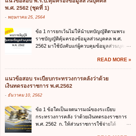
แนวข้อสอบ พ.ร.บ.คุ้มครองข้อมูลส่วนบุคคล
พระราชบัญญัติการศึกษาภาคบังคับ พ.ศ.
เกี่ยวกับ "แผนพัฒนารัฐบาลดิจิทัล" ก. เป็นธร
พ.ศ. 2562 (ชุดที่ 1)
2545 ซึ่งเป็นกฎหมายที่มีโทษทางอาญา โดย
รมาภิบาลข้อมูลภาครัฐ ข. เป็นศูนย์แลกเปลี่ยน
-
พฤษภาคม 25, 2564
มีสาระสำคัญดังนี้ 1. คำว่า "เด็ก" หมายถึง เด็ก
ข้อมูลกลาง ค. กำหนดสิทธิ หน้าที่ และความ
ซึ่งมีอายุย่างเข้าปีที่ 7 จนถึงอายุย่างเข้าปีที่ 16
รับผิดชอบในการบริหารจัดการข้อมูลของ
ข้อ 1 การยกเว้นไม่ให้นำบทบัญญัติตามพระ
เว้นแต่เด็กที่สอบได้ชั้นปีที่ 9 ของการศึกษา
หน่วยงานของรัฐ ง. กำหนดกรอบและทิศทาง
ราชบัญญัติคุ้มครองข้อมูลส่วนบุคคล พ.ศ.
ภาคบังคับแล้ว 2. ผู้ปกครอง คือ 2.1 บิดา
การบริหารงานภาครัฐและการจัดทำบริการ
2562 มาใช้บังคับแก่ผู้ควบคุมข้อมูลส่วนบุคคล
มารดา 2.2 บิดาหรือมารดา ซึ่งเป็นผู้ใช้
สาธารณะในรูปแบบดิจิทัล ข้อ 4 กรรมการ
จะต้องออกเป็นกฎหมายใด ก. พระราชบัญญัติ
อำนาจปกครอง 2.3 ผู้ปกครองตามประมวล
พัฒนารัฐบาลดิจิทัลโดยตำแหน่ง ม...
READ MORE »
ข. พระราชกำหนด ค. พระราชกฤษฎีกา ง. กฎ
กฎหมายแพ่งและพาณิชย์ 2.4 บุคคลที่เด็ก
กระทรวง ข้อ 2 กฎหมายตามข้อ 1 กำหนด
อยู่ด้วยเป็นประจำหรือที่เด็กอยู่รับใช้การงาน
หน่วยงานและกิจการใดที่ผู้ควบคุมข้อมูลส่วน
3. ผู้ปกครองดังกล่าว มีหน้าที่ ส่งเด็กเข้าเรียน
แนวข้อสอบ ระเบียบกระทรวงการคลังว่าด้วย
บุคคลไม่อยู่ในบังคับพระราชบัญญัติคุ้มครอง
ในสถานศึกษาในวันแรกของการเปิดเรียนภาค
เงินทดรองราชการ พ.ศ.2562
ข้อมูลส่วนบุคคล พ.ศ. 2562 ก. หน่วยงานของ
ต้น (ภาคเรียนที่ 1) 4. กรณีผู้ปกครองยังไม่ได้
-
ธันวาคม 10, 2562
รัฐทุกแห่ง ข. กิจการด้านการศึกษา ค. กิจการ
ส่งเด็กเข้าเรียนภายใน 7 วัน นับแต่วันแรกของ
ด้านความบันเทิงและนันทนาการ ง. ถูกทุกข้อ
การเปิดเรียนภาคต้น ถ้าสถานศึกษายังมิไ...
ข้อ 1 ข้อใดเป็นเจตนารมณ์ของระเบียบ
ข้อ 3 โดยหลัก ทั่วไป พระราชบัญญัติคุ้มครอง
กระทรวงการคลัง ว่าด้วยเงินทดรองราชการ
ข้อมูลส่วนบุคคล พ.ศ. 2562 ใช้บังคับตั้งแต่วัน
พ.ศ. 2562 ก. ให้ส่วนราชการใช้จ่ายได้
ใด ก. 26 พฤษภาคม 2562 ข. 27 พฤษภาคม
รวดเร็ว คล่องตัว และมีประสิทธิภาพ ข. ให้
2562 ค. 28 พฤษภาคม 2562 ง. 29