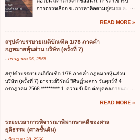
ต่อไปนี้ แตกต่างจากข้ออื่น ก. การลาเข้ารับ
เรียน ค. อุทธรณ์ ง. ฟ้องร้อง ข้อ 44 หลักการ
บาท ข้อ 4 ดอกเบี้ยที่เกิดจากการนำเงินทดรอง
การตรวจเลือก ข. การลาติดตามคู่สมรส ค.
สำคัญของสิทธิในการลบข้อมูลส่วนบุคคล คือ
ราชการจำนวนที่เกินกว่า...
การลาพักผ่อน ง. การลาไปศึกษา ฝึกอบรม
ข้อใด ก. สิทธิขอให้ผู้ควบคุมข้อมูลส่วนบุคคล
READ MORE »
ปฏิบัติการวิจัย หรือดูงาน ข้อ 12 ข้อใด ไม่ ถูก
ลบข้อมูลส่วนบุคคล ข. ขอให้ทำลายข้อมูล
ต้องเกี่ยวกับการลาไปช่วยเหลือภริยาที่คลอด
ส่วนบุคคล ค. ทำให้ข้อมูลส่วนบุคคลไม่
บุตร ก. ต้องเป็นภริยาโดยชอบด้วยกฎหมาย ข.
สามารถระบุถึงตนได้ ง. ถูกทุกข้อ ข้อ 45
สรุปคำบรรยายเนติบัณฑิต 1/78 ภาคค่ำ
ลาได้เพียงครั้งเดียว ค. ต้องลาภายใน 90 วัน
เงื่อนไข ในการใช้สิทธิลบข้อมูลส่วนบุคคล ข้อ
กฎหมายหุ้นส่วน บริษัท (ครั้งที่ 7)
นับแต่วันที่คลอดบุตร ง. ลาได้ครั้งหนึ่งติดต่อ
ใดไม่เกี่ยวข้อง ก. ข้อมูลหมดความจำเป็นใน
-
กรกฎาคม 06, 2568
กันไม่เกิน 15 วันทำการ ข้อ 13 สิทธิลากิจส่วน
การประมวลผลตามวัตถุประสงค์ ข. เป็นข้อมูล
ตัวเพื่อเลี้ยงดูบุตร เป็นไปตามข้อใด ก. ลาได้ไม่
ส่วนบุคคลที่ไม่สมบูรณ์ ค. เจ้าของข้อมูลส่วน
สรุปคำบรรยายเนติบัณฑิต 1/78 ภาคค่ำ กฎหมายหุ้นส่วน
เกิน 90 วัน ข. ลาต่อเนื่องจากการคลอดบุตรได้
บุคคลถอนความยินยอมในการเก็บรวบรวม
บริษัท (ครั้งที่ 7) อาจารย์วิรัตน์ วิศิษฏ์วงศกร วันศุกร์ที่ 4
ไม่เกิน 90 วันทำการ ค. ลาได้ไม่เกิน 120 วัน
ใช้หรือเปิดเผยข้อมูลส่วนบุคคล ง. ข้อมูลส่วน
กรกฎาคม 2568 ********** 1. ความรับผิด ต่อบุคคลภายนอก
ง. ลาต่อเนื่องจากการคลอดบุตรได้ไม่เกิน 150
บุคคลได้ถูกใช้ประมวลผลโดยไม่ชอบด้วย
ความรับผิดร่วมกันโดยไม่จำกัดจำนวน ในกิจการที่หุ้นส่วน
วันทำการ ข้อ 14 ตามระเบียบสำนักนายก
กฎ...
READ MORE »
คนใดคนหนึ่งได้จัดทำไปในทางที่เป็น ธรรมดาการค้าขาย
รัฐมนตรี ว่าด้วยการลาของข้าราชการ พ.ศ.
ของห้างหุ้นส่วน ม.1050 , 1025 โดยพิจารณาตามสภาพแห่ง
2555 กำหนดให้ข้าราชการที่รับราชการติดต่อ
กิจการ การงานของห้าง และประเพณีทางการค้า -หุ้นส่วน
กันมาแล้วไม่น้อยกว่า 10 ปี มีสิทธินำวันลาพัก
ระยะเวลาการพิจารณาพิพากษาคดีของศาล
ต้องจัดการในนามของห้าง ไม่ว่าจะมีมูลเหตุจูงใจเพราะทุจริต
ผ่อนสะสมรวมกับวันลาพักผ่อนในปีปัจจุบันได้
ยุติธรรม (ศาลชั้นต้น)
หรือมีอำนาจจัดการหรือไม่ก็ตาม จึงเป็นไปตามหลักกฎหมาย
กี่วัน ก. ไม่เกิน 20 วัน ข. ไม่เกิน 30 วัน ค. ไม่
-
มิถุนายน 28, 2566