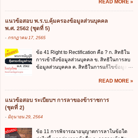
READ MORE »
ส่วนราชการมีเงินทดรองราชการเพื่อรองจ่าย
พฤษภาคม 2562 ข้อ 4 "บุคคลหรือนิติบุคคล
ตามข้อผูกพันในการกู้เงินจากต่างประเทศ ค.
ซึ่งมีอำนาจหน้าที่ตัดสินใจเกี่ยวกับการเก็บ
รองรับการปฏิบัติงานด้านการเงินการคลังตาม
รวบรวม ใช้ หรือเปิดเผยข้อมูลส่วนบุคคล" คือ
แนวข้อสอบ พ.ร.บ.คุ้มครองข้อมูลส่วนบุคคล
นโยบาย New GFMIS Thai ง. สนับสนุนการให้
ความหมายตามข้อใด ก. ผู้ควบคุมข้อมูลส่วน
พ.ศ. 2562 (ชุดที่ 5)
ความช่วยเหลือในกรณีจำเป็นเร่งด่วนที่ไม่
บุคคล ข. ผู้ประมวลผลข้อมูลส่วนบุคคล ค.
-
กรกฎาคม 17, 2565
สามารถรอการเบิกเงินจากงบประมาณได้ ข้อ
พนักงานเจ้าหน้าที่ ง. ไม่มีข้อใดถูกต้อง ข้อ 5 ผู้
2 ระเบียบกระทรวงการคลัง ว่าด้วยเงินทดรอง
มีอำนาจแต่งตั้งพนักงานเจ้าหน้าที่ตามพระ
ข้อ 41 Right to Rectification คือ ? ก. สิทธิใน
ราชการ พ.ศ. 2562 ออกโดยอาศัยกฎหมาย
ราชบัญญัติคุ้มครองข้อมูลส่วนบุคคล พ.ศ.
การเข้าถึงข้อมูลส่วนบุคคล ข. สิทธิในการลบ
แม่บทใด ก. พระราชบัญญัติวิธีการงบ
2562 ก. นายกรัฐมนตรี ข. รัฐมนตรีว่าการ
ข้อมูลส่วนบุคคล ค. สิทธิในการแก้ไขข้อมูล
ประมาณ พ.ศ. 2561 ข. พระราชบัญญัติวินัย
กระทรวงดิจิทัลเพื่อเศร...
ส่วนบุคคลให้ถูกต้อง ง. สิทธิในการคัดค้าน
การเงินการคลังของรัฐ พ.ศ. 2561 ค. พระราช
READ MORE »
การประมวลผลข้อมูลส่วนบุคคล ข้อ 42 ผู้
บัญญัติเงินคงคลัง พ.ศ. 2491 ง. ระเบียบ
ควบคุมข้อมูลส่วนบุคคลต้องแก้ไขข้อมูลส่วน
กระทรวงการคลัง ว่าด้วยการเบิกเงินจากคลัง
บุคคลตามหลักการข้อใด ก. ถูกต้อง เป็น
การรับเงิน การจ่ายเงิน การเก็บรักษาเงิน และ
แนวข้อสอบ ระเบียบฯ การลาของข้าราชการ
ปัจจุบัน ข. สมบูรณ์ ค. ไม่ก่อให้เกิดความ
การนำเงินส่งคลัง พ.ศ. 2562 ข้อ 3 ส่วน
(ชุดที่ 2)
เข้าใจผิด ง. ถูกทุกข้อ ข้อ 43 มาตรการทาง
ราชการผู้เบิกในส่วนภูมิภาคมีอำนาจเก็บ
-
มิถุนายน 29, 2564
กฎหมายคุ้มครองข้อมูลส่วนบุคคล ในกรณีผู้
รักษาเงินทดรองราชการไว้ ณ ที่ทำการ เพื่อ
ควบคุมข้อมูลส่วนบุคคลไม่ดำเนินการแก้ไข
สำรองจ่ายได้แห่งละไม่เกินเท่าใร ก. 100,000
ข้อ 11 การพิจารณาอนุญาตการลาในข้อใด
ข้อมูลส่วนบุคคลให้ถูกต้อง ก. ร้องทุกข์ ข. ร้อง
บาท ข. 50,000 บาท ค. 30,000 บาท ง. 10,000