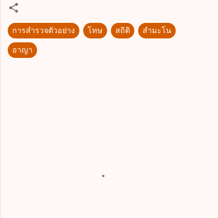
การสำรวจตัวอย่าง
โทษ
สถิติ
สำมะโน
อาญา
ค
ว
า
ม
คิ
ด
เ
ห็
น