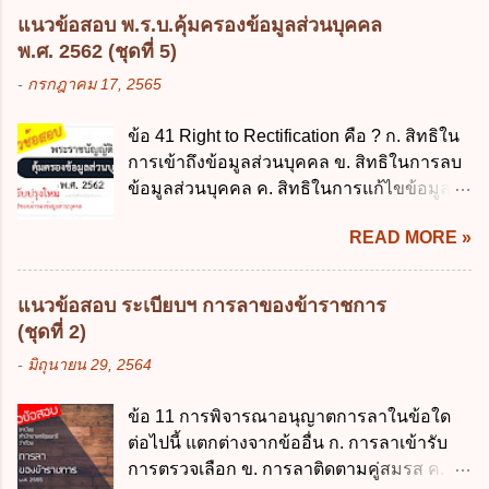
รองรับการปฏิบัติงานด้านการเงินการคลังตาม
3. ผู้ปกครองดังกล่าว มีหน้าที่ ส่งเด็กเข้าเรียน
แนวข้อสอบ พ.ร.บ.คุ้มครองข้อมูลส่วนบุคคล
นโยบาย New GFMIS Thai ง. สนับสนุนการให้
ในสถานศึกษาในวันแรกของการเปิดเรียนภาค
พ.ศ. 2562 (ชุดที่ 5)
ความช่วยเหลือในกรณีจำเป็นเร่งด่วนที่ไม่
ต้น (ภาคเรียนที่ 1) 4. กรณีผู้ปกครองยังไม่ได้
-
กรกฎาคม 17, 2565
สามารถรอการเบิกเงินจากงบประมาณได้ ข้อ
ส่งเด็กเข้าเรียนภายใน 7 วัน นับแต่วันแรกของ
2 ระเบียบกระทรวงการคลัง ว่าด้วยเงินทดรอง
การเปิดเรียนภาคต้น ถ้าสถานศึกษายังมิไ...
ข้อ 41 Right to Rectification คือ ? ก. สิทธิใน
ราชการ พ.ศ. 2562 ออกโดยอาศัยกฎหมาย
การเข้าถึงข้อมูลส่วนบุคคล ข. สิทธิในการลบ
แม่บทใด ก. พระราชบัญญัติวิธีการงบ
ข้อมูลส่วนบุคคล ค. สิทธิในการแก้ไขข้อมูล
ประมาณ พ.ศ. 2561 ข. พระราชบัญญัติวินัย
ส่วนบุคคลให้ถูกต้อง ง. สิทธิในการคัดค้าน
การเงินการคลังของรัฐ พ.ศ. 2561 ค. พระราช
READ MORE »
การประมวลผลข้อมูลส่วนบุคคล ข้อ 42 ผู้
บัญญัติเงินคงคลัง พ.ศ. 2491 ง. ระเบียบ
ควบคุมข้อมูลส่วนบุคคลต้องแก้ไขข้อมูลส่วน
กระทรวงการคลัง ว่าด้วยการเบิกเงินจากคลัง
บุคคลตามหลักการข้อใด ก. ถูกต้อง เป็น
การรับเงิน การจ่ายเงิน การเก็บรักษาเงิน และ
แนวข้อสอบ ระเบียบฯ การลาของข้าราชการ
ปัจจุบัน ข. สมบูรณ์ ค. ไม่ก่อให้เกิดความ
การนำเงินส่งคลัง พ.ศ. 2562 ข้อ 3 ส่วน
(ชุดที่ 2)
เข้าใจผิด ง. ถูกทุกข้อ ข้อ 43 มาตรการทาง
ราชการผู้เบิกในส่วนภูมิภาคมีอำนาจเก็บ
-
มิถุนายน 29, 2564
กฎหมายคุ้มครองข้อมูลส่วนบุคคล ในกรณีผู้
รักษาเงินทดรองราชการไว้ ณ ที่ทำการ เพื่อ
ควบคุมข้อมูลส่วนบุคคลไม่ดำเนินการแก้ไข
สำรองจ่ายได้แห่งละไม่เกินเท่าใร ก. 100,000
ข้อ 11 การพิจารณาอนุญาตการลาในข้อใด
ข้อมูลส่วนบุคคลให้ถูกต้อง ก. ร้องทุกข์ ข. ร้อง
บาท ข. 50,000 บาท ค. 30,000 บาท ง. 10,000
ต่อไปนี้ แตกต่างจากข้ออื่น ก. การลาเข้ารับ
เรียน ค. อุทธรณ์ ง. ฟ้องร้อง ข้อ 44 หลักการ
บาท ข้อ 4 ดอกเบี้ยที่เกิดจากการนำเงินทดรอง
การตรวจเลือก ข. การลาติดตามคู่สมรส ค.
สำคัญของสิทธิในการลบข้อมูลส่วนบุคคล คือ
ราชการจำนวนที่เกินกว่า...