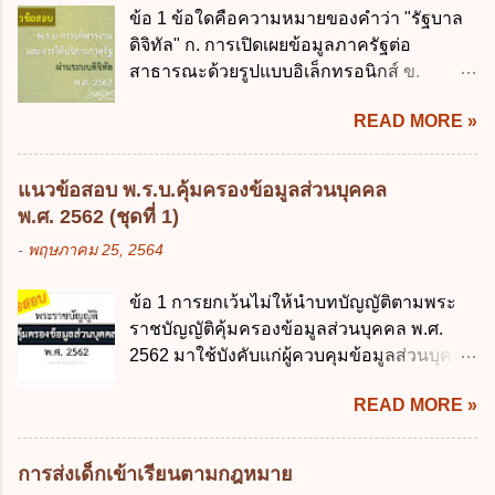
โปร่งใสและตรวจสอบได้ ข้อ 4. พระราช
ข้อ 1 ข้อใดคือความหมายของคำว่า "รัฐบาล
กฎหมายที่ให้จัดเก็บภาษีอากรหรือค่า
บัญญัติวิธีการงบประมาณ พ.ศ. 2561 บัญญัติ
ดิจิทัล" ก. การเปิดเผยข้อมูลภาครัฐต่อ
ธรรมเนียมเพิ่มขึ้นจากที่กำหนดไว้ในกฎหมาย
ให้การบริหา...
สาธารณะด้วยรูปแบบอิเล็กทรอนิกส์ ข.
เพื่อการนำไปใช้จ่ายตามวัตถุประสงค์หรือเพื่อ
การนำเทคโนโลยีดิจิทัลมาใช้เป็นเครื่องมือใน
การหนึ่งการใดเป็นการเฉพาะเจาะจง ยกเว้น
READ MORE »
การบริหารงาน การให้บริการ การบูรณาการ
ข้อใด ก. เป็นไปตามความต้องการของชุมชน
ข้อมูลภาครัฐ ค. วิธีการนำสัญลักษณ์ศูนย์และ
ข. เพื่อป็นรายได้ขององค์กรปกครองส่วนท้อง
หนึ่ง เพื่อใช้สร้างระบบต่าง ๆ ง. สำนักงาน
ถิ่น ค. มีเหตุจำเป็นหรือเหตุฉุกเฉินที่มิอาจหลีก
แนวข้อสอบ พ.ร.บ.คุ้มครองข้อมูลส่วนบุคคล
พัฒนารัฐบาลดิจิทัล (องค์การมหาชน) ข้อ 2
เลี่ยงได้ ง. สอดคล้องกับยุทธศาสตร์ชาติ ข้อ 4
พ.ศ. 2562 (ชุดที่ 1)
การบริหารงานภาครัฐและการจัดทำบริการ
หน่วยงานของรัฐจะต้องนำแผนการคลังระยะ
-
พฤษภาคม 25, 2564
สาธารณะผ่านระบบดิจิทัล ต้องมีวัตถุประสงค์
ปานกลางที่คณะรัฐมนตรีเห็นชอบแล้วไปใช้
ดังต่อไปนี้ ยกเว้น ข้อใด ก. ให้มีการใช้ระบบ
ประกอบการพิจารณาในเรื่องต่อไปนี้ ยกเว้น
ข้อ 1 การยกเว้นไม่ให้นำบทบัญญัติตามพระ
ดิจิทัลอย่างคุ้มค่าและเต็มศักยภาพ ข. พัฒนา
ข้อใด ก. การจัดเก็บหรือหารายได้ ข. การ
ราชบัญญัติคุ้มครองข้อมูลส่วนบุคคล พ.ศ.
โครงสร้างพื้นฐานด้านดิจิทัลที่จำเป็นให้เป็นไป
จัดสรรงบประมาณรายจ่าย ค. การจัดทำงบ
2562 มาใช้บังคับแก่ผู้ควบคุมข้อมูลส่วนบุคคล
ตามมาตรฐานสากล ค. พัฒนาการเชื่อมโยง
ประมาณ ง. การก่...
จะต้องออกเป็นกฎหมายใด ก. พระราชบัญญัติ
เครือข่ายดิจิทัล ง. เพิ่มประสิทธิภาคในการใช้
READ MORE »
ข. พระราชกำหนด ค. พระราชกฤษฎีกา ง. กฎ
จ่ายงบประมาณให้เกิดความคุ้มค่าและเป็นไป
กระทรวง ข้อ 2 กฎหมายตามข้อ 1 กำหนด
ตามเป้าหมาย ข้อ 3 ข้อใดกล่าวได้ถูกต้องที่สุด
หน่วยงานและกิจการใดที่ผู้ควบคุมข้อมูลส่วน
เกี่ยวกับ "แผนพัฒนารัฐบาลดิจิทัล" ก. เป็นธร
การส่งเด็กเข้าเรียนตามกฎหมาย
บุคคลไม่อยู่ในบังคับพระราชบัญญัติคุ้มครอง