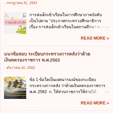
รมาภิบาลข้อมูลภาครัฐ ข. เป็นศูนย์แลกเปลี่ยน
-
กรกฎาคม 31, 2561
ข้อมูลส่วนบุคคล พ.ศ. 2562 ก. หน่วยงานของ
ข้อมูลกลาง ค. กำหนดสิทธิ หน้าที่ และความ
รัฐทุกแห่ง ข. กิจการด้านการศึกษา ค. กิจการ
รับผิดชอบในการบริหารจัดการข้อมูลของ
การส่งเด็กเข้าเรียนในการศึกษาภาคบังคับ
ด้านความบันเทิงและนันทนาการ ง. ถูกทุกข้อ
หน่วยงานของรัฐ ง. กำหนดกรอบและทิศทาง
เป็นไปตาม "ประกาศกระทรวงศึกษาธิการ
ข้อ 3 โดยหลัก ทั่วไป พระราชบัญญัติคุ้มครอง
การบริหารงานภาครัฐและการจัดทำบริการ
เรื่อง การส่งเด็กเข้าเรียนในสถานศึกษา พ.ศ.
ข้อมูลส่วนบุคคล พ.ศ. 2562 ใช้บังคับตั้งแต่วัน
สาธารณะในรูปแบบดิจิทัล ข้อ 4 กรรมการ
2546" และ "ประกาศกระทรวงศึกษาธิการ
ใด ก. 26 พฤษภาคม 2562 ข. 27 พฤษภาคม
พัฒนารัฐบาลดิจิทัลโดยตำแหน่ง ม...
READ MORE »
เรื่อง หลักเกณฑ์และวิธีการปฏิบัติสำหรับผู้ที่
2562 ค. 28 พฤษภาคม 2562 ง. 29
มิใช่ผู้ปกครองซึ่งมีเด็กที่มีอายุในเกณฑ์การ
พฤษภาคม 2562 ข้อ 4 "บุคคลหรือนิติบุคคล
ศึกษาภาคบังคับอาศัยอยู่" ออกตามความใน
ซึ่งมีอำนาจหน้าที่ตัดสินใจเกี่ยวกับการเก็บ
แนวข้อสอบ ระเบียบกระทรวงการคลังว่าด้วย
พระราชบัญญัติการศึกษาภาคบังคับ พ.ศ.
รวบรวม ใช้ หรือเปิดเผยข้อมูลส่วนบุคคล" คือ
เงินทดรองราชการ พ.ศ.2562
2545 ซึ่งเป็นกฎหมายที่มีโทษทางอาญา โดย
ความหมายตามข้อใด ก. ผู้ควบคุมข้อมูลส่วน
-
ธันวาคม 10, 2562
มีสาระสำคัญดังนี้ 1. คำว่า "เด็ก" หมายถึง เด็ก
บุคคล ข. ผู้ประมวลผลข้อมูลส่วนบุคคล ค.
ซึ่งมีอายุย่างเข้าปีที่ 7 จนถึงอายุย่างเข้าปีที่ 16
พนักงานเจ้าหน้าที่ ง. ไม่มีข้อใดถูกต้อง ข้อ 5 ผู้
ข้อ 1 ข้อใดเป็นเจตนารมณ์ของระเบียบ
เว้นแต่เด็กที่สอบได้ชั้นปีที่ 9 ของการศึกษา
มีอำนาจแต่งตั้งพนักงานเจ้าหน้าที่ตามพระ
กระทรวงการคลัง ว่าด้วยเงินทดรองราชการ
ภาคบังคับแล้ว 2. ผู้ปกครอง คือ 2.1 บิดา
ราชบัญญัติคุ้มครองข้อมูลส่วนบุคคล พ.ศ.
พ.ศ. 2562 ก. ให้ส่วนราชการใช้จ่ายได้
มารดา 2.2 บิดาหรือมารดา ซึ่งเป็นผู้ใช้
2562 ก. นายกรัฐมนตรี ข. รัฐมนตรีว่าการ
รวดเร็ว คล่องตัว และมีประสิทธิภาพ ข. ให้
อำนาจปกครอง 2.3 ผู้ปกครองตามประมวล
กระทรวงดิจิทัลเพื่อเศร...
READ MORE »
ส่วนราชการมีเงินทดรองราชการเพื่อรองจ่าย
กฎหมายแพ่งและพาณิชย์ 2.4 บุคคลที่เด็ก
ตามข้อผูกพันในการกู้เงินจากต่างประเทศ ค.
อยู่ด้วยเป็นประจำหรือที่เด็กอยู่รับใช้การงาน