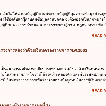
มายแพ่งและพาณิชย์ 2.4 บุคคลที่เด็กอยู่ด้วยเป็นประจำหรือที่เด
าน 3. ผู้ปกครองดังกล่าว มีหน้าที่ ส่งเด็กเข้าเรียนในสถานศึกษาใ
ยกเว้นไม่ให้นำบทบัญญัติตามพระราชบัญญัติคุ้มครองข้อมูลส่วนบ
เรียนภาคต้น (ภาคเรียนที่ 1) 4. กรณีผู้ปกครองยังไม่ได้ส่งเด็กเข้าเ
 มาใช้บังคับแก่ผู้ควบคุมข้อมูลส่วนบุคคล จะต้องออกเป็นกฎหมายใ
น นับแต่วันแรกของการเปิดเรียนภาคต้น ถ้าสถานศึกษายังมิไ...
ญัติ ข. พระราชกำหนด ค. พระราชกฤษฎีกา ง. กฎกระทรวง ข้อ 
ข้อ 1 กำหนดหน่วยงานและกิจการใดที่ผู้ควบคุมข้อมูลส่วนบุคคลไ
READ 
ระราชบัญญัติคุ้มครองข้อมูลส่วนบุคคล พ.ศ. 2562 ก. หน่วยงานขอ
ิจการด้านการศึกษา ค. กิจการด้านความบันเทิงและนันทนาการ ง. ถู
ลัก ทั่วไป พระราชบัญญัติคุ้มครองข้อมูลส่วนบุคคล พ.ศ. 2562 ใช้บ
รวงการคลังว่าด้วยเงินทดรองราชการ พ.ศ.2562
นใด ก. 26 พฤษภาคม 2562 ข. 27 พฤษภาคม 2562 ค. 28 พฤษภาคม
าคม 2562 ข้อ 4 "บุคคลหรือนิติบุคคลซึ่งมีอำนาจหน้าที่ตัดสินใจเก
รวม ใช้ หรือเปิดเผยข้อมูลส่วนบุคคล" คือความหมายตามข้อใด ก. 
ใดเป็นเจตนารมณ์ของระเบียบกระทรวงการคลัง ว่าด้วยเงินทดรอง
ูลส่วนบุคคล ข. ผู้ประมวลผลข้อมูลส่วนบุคคล ค. พนักงานเจ้าหน้าท
ก. ให้ส่วนราชการใช้จ่ายได้รวดเร็ว คล่องตัว และมีประสิทธิภาพ ข
ถูกต้อง ข้อ 5 ผู้มีอำนาจแต่งตั้งพนักงานเจ้าหน้าที่ตามพระราชบัญญั
รมีเงินทดรองราชการเพื่อรองจ่ายตามข้อผูกพันในการกู้เงินจากต่
้อมูลส่วนบุคคล พ.ศ. 2562 ก. นายกรัฐมนตรี ข. รัฐมนตรีว่าการกร
 รองรับการปฏิบัติงานด้านการเงินการคลังตามนโยบาย New GFM
ศร...
READ 
ุนการให้ความช่วยเหลือในกรณีจำเป็นเร่งด่วนที่ไม่สามารถรอการเบ
าณได้ ข้อ 2 ระเบียบกระทรวงการคลัง ว่าด้วยเงินทดรองราชการ
ดยอาศัยกฎหมายแม่บทใด ก. พระราชบัญญัติวิธีการงบประมาณ พ
ลาของข้าราชการ (ชุดที่ 2)