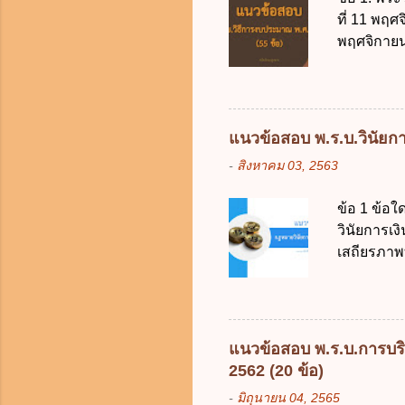
ที่ 11 พฤศ
พฤศจิกายน 
บัญญัติวิ
วิธีการงบ
2511 3. พ
คณะปฏิวัติ
แนวข้อสอบ พ.ร.บ.วินัยการ
รัฐมนตรีม
-
สิงหาคม 03, 2563
2561 2. น
2561 3. ร
ข้อ 1 ข้อ
การงบประม
วินัยการเ
ใช้จ่ายงบ
เสถียรภาพ
การงบประม
ธรรมในสัง
เป็นกรอบใ
ร้อยละ 10 
การคลังขอ
แนวข้อสอบ พ.ร.บ.การบริ
ธรรมเนียม
2562 (20 ข้อ)
หรือเพื่อ
-
มิถุนายน 04, 2565
ต้องการของ