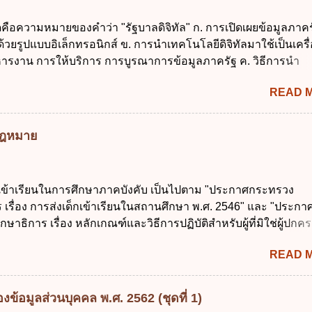
กเฉินที่มิอาจหลีกเลี่ยงได้ ง. สอดคล้องกับยุทธศาสตร์ชาติ ข้อ 4 หน
ดคือความหมายของคำว่า "รัฐบาลดิจิทัล" ก. การเปิดเผยข้อมูลภาคร
้องนำแผนการคลังระยะปานกลางที่คณะรัฐมนตรีเห็นชอบแล้วไปใ
ยรูปแบบอิเล็กทรอนิกส์ ข. การนำเทคโนโลยีดิจิทัลมาใช้เป็นเครื่
ิจารณาในเรื่องต่อไปนี้ ยกเว้นข้อใด ก. การจัดเก็บหรือหารายได้
ารงาน การให้บริการ การบูรณาการข้อมูลภาครัฐ ค. วิธีการนำ
งบประมาณรายจ่าย ค. การจัดทำงบประมาณ ง. การก่...
ูนย์และหนึ่ง เพื่อใช้สร้างระบบต่าง ๆ ง. สำนักงานพัฒนารัฐบาลดิจ
READ 
หาชน) ข้อ 2 การบริหารงานภาครัฐและการจัดทำบริการสาธารณ
 ต้องมีวัตถุประสงค์ดังต่อไปนี้ ยกเว้น ข้อใด ก. ให้มีการใช้ระบบดิจิ
่าและเต็มศักยภาพ ข. พัฒนาโครงสร้างพื้นฐานด้านดิจิทัลที่จำเป็นให
มกฎหมาย
นสากล ค. พัฒนาการเชื่อมโยงเครือข่ายดิจิทัล ง. เพิ่มประสิทธิ
ยงบประมาณให้เกิดความคุ้มค่าและเป็นไปตามเป้าหมาย ข้อ 3 ข้อใ
ที่สุดเกี่ยวกับ "แผนพัฒนารัฐบาลดิจิทัล" ก. เป็นธรรมาภิบาลข้อมูลภ
กเข้าเรียนในการศึกษาภาคบังคับ เป็นไปตาม "ประกาศกระทรวง
แลกเปลี่ยนข้อมูลกลาง ค. กำหนดสิทธิ หน้าที่ และความรับผิดชอบใ
 เรื่อง การส่งเด็กเข้าเรียนในสถานศึกษา พ.ศ. 2546" และ "ประกา
การข้อมูลของหน่วยงานของรัฐ ง. กำหนดกรอบและทิศทางการบร
ษาธิการ เรื่อง หลักเกณฑ์และวิธีการปฏิบัติสำหรับผู้ที่มิใช่ผู้ปกครอ
การจัดทำบริการสาธารณะในรูปแบบดิจิทัล ข้อ 4 กรรมการพัฒนา
อายุในเกณฑ์การศึกษาภาคบังคับอาศัยอยู่" ออกตามความในพระราชบ
ตำแหน่ง ม...
READ 
าคบังคับ พ.ศ. 2545 ซึ่งเป็นกฎหมายที่มีโทษทางอาญา โดยมีสา
ว่า "เด็ก" หมายถึง เด็กซึ่งมีอายุย่างเข้าปีที่ 7 จนถึงอายุย่างเข้าปีที่ 1
สอบได้ชั้นปีที่ 9 ของการศึกษาภาคบังคับแล้ว 2. ผู้ปกครอง คือ 2.1
ข้อมูลส่วนบุคคล พ.ศ. 2562 (ชุดที่ 1)
 บิดาหรือมารดา ซึ่งเป็นผู้ใช้อำนาจปกครอง 2.3 ผู้ปกครองต