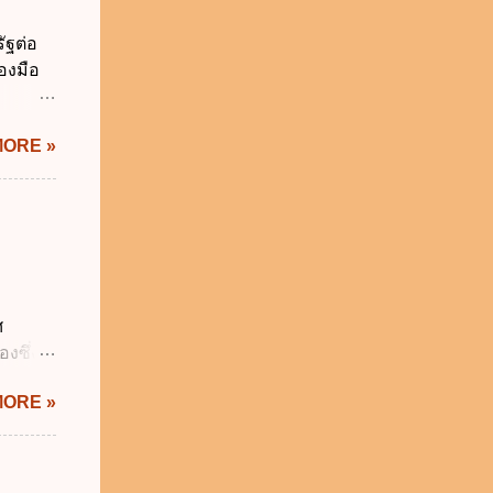
่วยงาน
ัฐต่อ
ช้
องมือ
 ข.
ิทัล
MORE »
ะผ่าน
ทัล
้เป็นไป
ภาคใน
ดกล่าว
าครัฐ ข.
นการ
ศ
ิหารงาน
งซึ่งมี
รัฐบาล
ัญญัติ
MORE »
ระสำคัญ
6 เว้น
 บิดา
าม