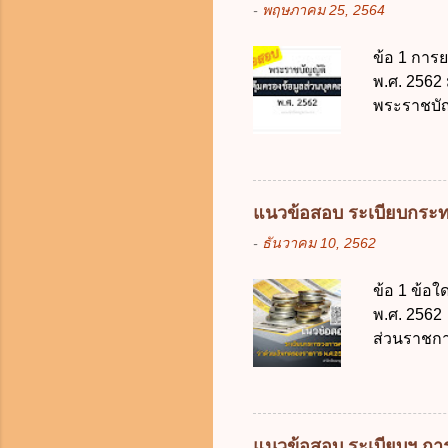
-
พฤษภาคม 25, 2564
ประมวลกฎห
รับใช้การง
ข้อ 1 การ
ของการเปิด
พ.ศ. 2562
ภายใน 7 วั
พระราชบัญ
กฎหมายตาม
ในบังคับพ
แห่ง ข. ก
ข้อ 3 โดยห
แนวข้อสอบ ระเบียบกระท
ตั้งแต่วั
-
ธันวาคม 10, 2562
ง. 29 พฤษภ
การเก็บรวบ
ข้อ 1 ข้อ
ควบคุมข้อม
พ.ศ. 2562 
ไม่มีข้อใด
ส่วนราชกา
คุ้มครองข
ประเทศ ค.
ดิจิทัลเพื่อเ
ง. สนับสน
จากงบประม
2562 ออกโ
แนวข้อสอบ ระเบียบฯ การ