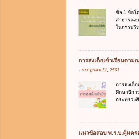
หรือเหตุฉุ
ข้อ 1 ข้อใ
ของรัฐจะต
สาธารณะด้ว
ประกอบการพ
ในการบริห
การจัดสรร
สัญลักษณ์ศ
(องค์การม
ระบบดิจิทัล
อย่างคุ้มค
การส่งเด็กเข้าเรียนตา
ตามมาตรฐา
-
กรกฎาคม 31, 2561
การใช้จ่า
ได้ถูกต้อง
การส่งเด็
เป็นศูนย์
ศึกษาธิการ
บริหารจัด
กระทรวงศึก
ภาครัฐและ
เด็กที่มี
ดิจิทัลโดย
การศึกษาภ
ดังนี้ 1. คำ
แต่เด็กที่
แนวข้อสอบ พ.ร.บ.คุ้มครอง
มารดา 2.2