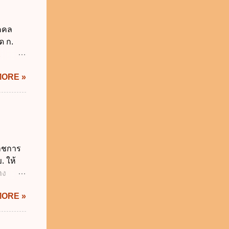
็กอยู่
นวันแรก
ุคคล
รียน
ด ก.
2
ม่อยู่
MORE »
งรัฐทุก
กทุกข้อ
ังคับ
 2562
ี่ยวกับ
ผู้
ราชการ
ี่ ง.
. ให้
ติ
าง
ะทรวง
IS Thai
MORE »
ิกเงิน
 พ.ศ.
.ศ.