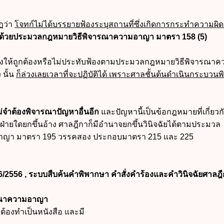
ฏว่า
โจทก์ไม่ได้บรรยายฟ้องระบุสถานที่ซึ่งเกิดการกระทำความผิดว
อบด้วยประมวลกฎหมายวิธีพิจารณาความอาญา มาตรา 158 (5)
้องให้ถูกต้องหรือไม่ประทับฟ้องตาม
ประมวลกฎหมายวิธีพิจารณาค
 นั้น
ก็ล่วงเลยเวลาที่จะปฏิบัติได้ เพราะศาลชั้นต้นดำเนินกระบวน
่จำต้องพิจารณาปัญหาอื่นอีก
และปัญหานี้เป็นข้อกฎหมายที่เกี่ยว
มฝ่ายใดยกขึ้นอ้าง ศาลฎีกาก็มีอำนาจยกขึ้นวินิจฉัยได้ตาม
ประมวล
อาญา
มาตรา 195 วรรคสอง ประกอบมาตรา 215 และ 225
6/2556 , ระบบสืบค้นคำพิพากษา คำสั่งคำร้องและคำวินิจฉัยศาลฎ
รณาความอาญา
องต้องทำเป็นหนังสือ และมี