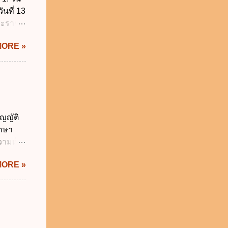
ันที่ 13
พระราช
บัญญัติ
MORE »
) พ.ศ.
ศของ
นายก
 พ.ศ.
 พ.ศ.
วิธี
ญญัติ
คุมการ
ักษา
ติวิธี
วามเป็น
อใช้
MORE »
ม่เกิน
การเงิน
่า
ระสงค์
าม
จำเป็น