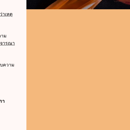
่าเหตุ
วาม
พิจารณา
กับความ
ีกา