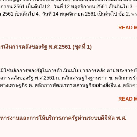
จิกายน 2561 เป็นต้นไป 2. วันที่ 12 พฤศจิกายน 2561 เป็นต้นไป 3. ว
2561 เป็นต้นไป 4. วันที่ 14 พฤศจิกายน 2561 เป็นต้นไป ข้อ 2. 
ธีการงบประมาณ พ.ศ. 2561 ไม่ได้ยกเลิกกฎหมายฉบับใด 1. พระราช
READ 
ประมาณ พ.ศ. 2502 2. พระราชบัญญัติวิธีการงบประมาณ (ฉบับที่ 3
ระราชบัญญัติวิธีการงบประมาณ (ฉบับที่ 6) พ.ศ. 2544 4. ประกา
 ฉบับที่ 203 ลงวันที่ 31 สิงหาคม 2515 ข้อ 3. ข้อใดไม่ถูกต้อง 1. 
เงินการคลังของรัฐ พ.ศ.2561 (ชุดที่ 1)
ีอำนาจออกกฎเพื่อปฏิบัติการตามพระราชบัญญัติวิธีการงบประมาณ
ายกรัฐมนตรีเป็นผู้รักษาการตามพระราช บัญญัติวิธีการงบประมาณ
ัฐมนตรีว่าการกระทรวงการคลัง เป็นผู้รักษาการตามพระราช บัญญัติ
ใดมิใช่หลักการของรัฐในการดำเนินนโยบายการคลัง ตามพระราชบั
าณ พ.ศ. 2561 4. รัฐมนตรีว่าการกระทรวงการคลังมีหน้าที่ควบ
งินการคลังของรัฐ พ.ศ.2561 ก. หลักเศรษฐกิจฐานราก ข. หลักการร
ประมาณให้เป็นไปอย่างโปร่งใสและตรวจสอบได้ ข้อ 4. พระราชบัญญั
ทางเศรษฐกิจ ค. หลักการพัฒนาทางเศรษฐกิจอย่างยั่งยืน ง. หลักค
าณ พ.ศ. 2561 บัญญัติให้การบริหา...
คม ข้อ 2 สัดส่วนหนี้สาธารณะต่อผลิตภัณฑ์มวลรวมในประเทศเพื่
READ 
นการบริหารหนี้สาธารณะเป็นไปตามข้อใด ก. ไม่เกินร้อยละ 5 ข. ไ
ค. ไม่เกินร้อยละ 35 ง. ไม่เกินร้อยละ 60 ข้อ 3 กฎหมายว่าด้วยวินัย
งรัฐกำหนดหลักการห้ามเสนอกฎหมายที่ให้จัดเก็บภาษีอากรหรือค
หารงานและการให้บริการภาครัฐผ่านระบบดิจิทัล พ.ศ.
เพิ่มขึ้นจากที่กำหนดไว้ในกฎหมายเพื่อการนำไปใช้จ่ายตามวัตถุป
การหนึ่งการใดเป็นการเฉพาะเจาะจง ยกเว้นข้อใด ก. เป็นไปตามคว
ชุมชน ข. เพื่อป็นรายได้ขององค์กรปกครองส่วนท้องถิ่น ค. มีเหตุ