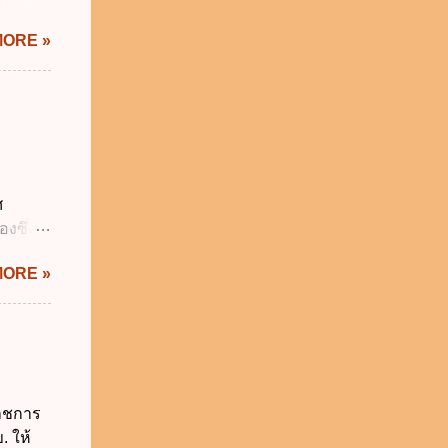
รัฐบาล
ม่อยู่
MORE »
งรัฐทุก
กทุกข้อ
ังคับ
 2562
ี่ยวกับ
ผู้
ี่ ง.
ศ
ติ
งซึ่งมี
ะทรวง
ัญญัติ
MORE »
ระสำคัญ
6 เว้น
 บิดา
าม
็กอยู่
นวันแรก
ราชการ
รียน
. ให้