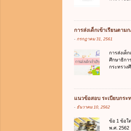
ภาครัฐและ
กฎหมายตาม
ดิจิทัลโดย
ในบังคับพ
แห่ง ข. ก
ข้อ 3 โดยห
การส่งเด็กเข้าเรียนตา
ตั้งแต่วั
-
กรกฎาคม 31, 2561
ง. 29 พฤษภ
การเก็บรวบ
การส่งเด็
ควบคุมข้อม
ศึกษาธิการ
ไม่มีข้อใด
กระทรวงศึก
คุ้มครองข
เด็กที่มี
ดิจิทัลเพื่อเ
การศึกษาภ
ดังนี้ 1. คำ
แต่เด็กที่
แนวข้อสอบ ระเบียบกระท
มารดา 2.2
-
ธันวาคม 10, 2562
ประมวลกฎห
รับใช้การง
ข้อ 1 ข้อ
ของการเปิด
พ.ศ. 2562 
ภายใน 7 วั