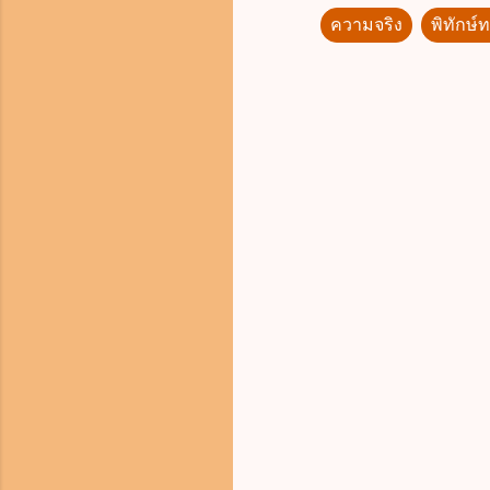
ความจริง
พิทักษ์
ค
ว
า
ม
คิ
ด
เ
ห็
น