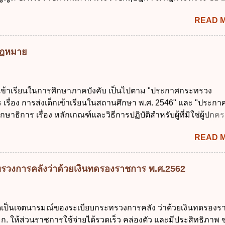
การจัดทำบริการสาธารณะในรูปแบบดิจิทัล ข้อ 4 กรรมการพัฒนา
ข้อ 1 กำหนดหน่วยงานและกิจการใดที่ผู้ควบคุมข้อมูลส่วนบุคคลไ
ตำแหน่ง ม...
READ 
ระราชบัญญัติคุ้มครองข้อมูลส่วนบุคคล พ.ศ. 2562 ก. หน่วยงานขอ
ิจการด้านการศึกษา ค. กิจการด้านความบันเทิงและนันทนาการ ง. ถู
ลัก ทั่วไป พระราชบัญญัติคุ้มครองข้อมูลส่วนบุคคล พ.ศ. 2562 ใช้บ
มกฎหมาย
นใด ก. 26 พฤษภาคม 2562 ข. 27 พฤษภาคม 2562 ค. 28 พฤษภาคม
าคม 2562 ข้อ 4 "บุคคลหรือนิติบุคคลซึ่งมีอำนาจหน้าที่ตัดสินใจเก
รวม ใช้ หรือเปิดเผยข้อมูลส่วนบุคคล" คือความหมายตามข้อใด ก. 
กเข้าเรียนในการศึกษาภาคบังคับ เป็นไปตาม "ประกาศกระทรวง
ูลส่วนบุคคล ข. ผู้ประมวลผลข้อมูลส่วนบุคคล ค. พนักงานเจ้าหน้าท
 เรื่อง การส่งเด็กเข้าเรียนในสถานศึกษา พ.ศ. 2546" และ "ประกา
ถูกต้อง ข้อ 5 ผู้มีอำนาจแต่งตั้งพนักงานเจ้าหน้าที่ตามพระราชบัญญั
ษาธิการ เรื่อง หลักเกณฑ์และวิธีการปฏิบัติสำหรับผู้ที่มิใช่ผู้ปกครอ
้อมูลส่วนบุคคล พ.ศ. 2562 ก. นายกรัฐมนตรี ข. รัฐมนตรีว่าการกร
อายุในเกณฑ์การศึกษาภาคบังคับอาศัยอยู่" ออกตามความในพระราชบ
ศร...
READ 
าคบังคับ พ.ศ. 2545 ซึ่งเป็นกฎหมายที่มีโทษทางอาญา โดยมีสา
ว่า "เด็ก" หมายถึง เด็กซึ่งมีอายุย่างเข้าปีที่ 7 จนถึงอายุย่างเข้าปีที่ 1
สอบได้ชั้นปีที่ 9 ของการศึกษาภาคบังคับแล้ว 2. ผู้ปกครอง คือ 2.1
รวงการคลังว่าด้วยเงินทดรองราชการ พ.ศ.2562
 บิดาหรือมารดา ซึ่งเป็นผู้ใช้อำนาจปกครอง 2.3 ผู้ปกครองต
มายแพ่งและพาณิชย์ 2.4 บุคคลที่เด็กอยู่ด้วยเป็นประจำหรือที่เด
าน 3. ผู้ปกครองดังกล่าว มีหน้าที่ ส่งเด็กเข้าเรียนในสถานศึกษาใ
ใดเป็นเจตนารมณ์ของระเบียบกระทรวงการคลัง ว่าด้วยเงินทดรอง
เรียนภาคต้น (ภาคเรียนที่ 1) 4. กรณีผู้ปกครองยังไม่ได้ส่งเด็กเข้าเ
ก. ให้ส่วนราชการใช้จ่ายได้รวดเร็ว คล่องตัว และมีประสิทธิภาพ ข
น นับแต่วันแรกของการเปิดเรียนภาคต้น ถ้าสถานศึกษายังมิไ...