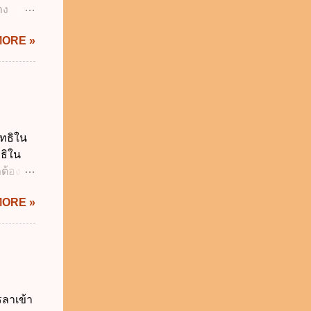
าง
IS Thai
MORE »
ิกเงิน
 พ.ศ.
.ศ.
ญัติ
 การรับ
น
ิทธิใน
ร เพื่อ
ทธิใน
 บาท ง.
ต้อง
า...
 ไม่ก่อ
MORE »
ูลส่วน
ห้ถูก
งสิทธิ
ลบ
ม่
นบุคคล
รลาเข้า
ค์ ข.