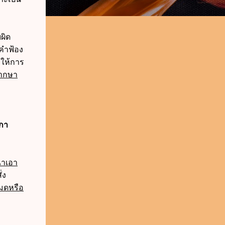
ผิด
นคำฟ้อง
4 ให้การ
ิพากษา
ีกา
ณาเอา
่ง
หมดหรือ