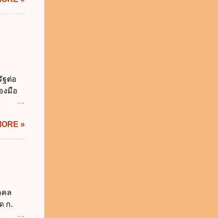
ม่เกิน
การเงิน
่า
ระสงค์
าม
จำเป็น
่วยงาน
ัฐต่อ
ช้
องมือ
 ข.
ิทัล
MORE »
ะผ่าน
ทัล
้เป็นไป
ภาคใน
ดกล่าว
าครัฐ ข.
ุคคล
นการ
ด ก.
ิหารงาน
2