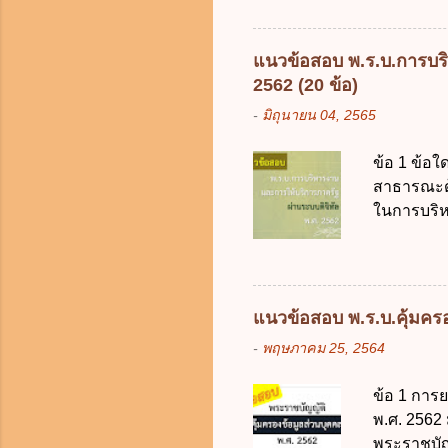
เป็นกรอบใ
ร้อยละ 10 
การคลังขอ
แนวข้อสอบ พ.ร.บ.การบริ
ธรรมเนียม
2562 (20 ข้อ)
หรือเพื่อ
-
มิถุนายน 04, 2565
ต้องการของ
หรือเหตุฉุ
ข้อ 1 ข้อใ
ของรัฐจะต
สาธารณะด้ว
ประกอบการพ
ในการบริห
การจัดสรร
สัญลักษณ์ศ
(องค์การม
ระบบดิจิทัล
อย่างคุ้มค
แนวข้อสอบ พ.ร.บ.คุ้มครอง
ตามมาตรฐา
-
พฤษภาคม 25, 2564
การใช้จ่า
ได้ถูกต้อง
ข้อ 1 การ
เป็นศูนย์
พ.ศ. 2562
บริหารจัด
พระราชบัญ