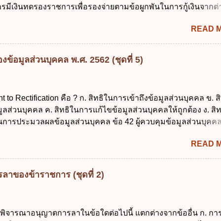
รมีเงินทดรองราชการเพื่อรองจ่ายตามข้อผูกพันในการกู้เงินจากต่
 รองรับการปฏิบัติงานด้านการเงินการคลังตามนโยบาย New GFM
READ 
ุนการให้ความช่วยเหลือในกรณีจำเป็นเร่งด่วนที่ไม่สามารถรอการเบ
าณได้ ข้อ 2 ระเบียบกระทรวงการคลัง ว่าด้วยเงินทดรองราชการ
ดยอาศัยกฎหมายแม่บทใด ก. พระราชบัญญัติวิธีการงบประมาณ พ
ข้อมูลส่วนบุคคล พ.ศ. 2562 (ชุดที่ 5)
ระราชบัญญัติวินัยการเงินการคลังของรัฐ พ.ศ. 2561 ค. พระราชบัญ
 พ.ศ. 2491 ง. ระเบียบกระทรวงการคลัง ว่าด้วยการเบิกเงินจากคลัง
ายเงิน การเก็บรักษาเงิน และการนำเงินส่งคลัง พ.ศ. 2562 ข้อ 3 ส่ว
ht to Rectification คือ ? ก. สิทธิในการเข้าถึงข้อมูลส่วนบุคคล ข. ส
บิกในส่วนภูมิภาคมีอำนาจเก็บรักษาเงินทดรองราชการไว้ ณ ที่ทำกา
ลส่วนบุคคล ค. สิทธิในการแก้ไขข้อมูลส่วนบุคคลให้ถูกต้อง ง. สิ
ด้แห่งละไม่เกินเท่าใร ก. 100,000 บาท ข. 50,000 บาท ค. 30,000
นการประมวลผลข้อมูลส่วนบุคคล ข้อ 42 ผู้ควบคุมข้อมูลส่วนบุคคล
 ข้อ 4 ดอกเบี้ยที่เกิดจากการนำเงินทดรองราชการจำนวนที่เกินกว่
ลส่วนบุคคลตามหลักการข้อใด ก. ถูกต้อง เป็นปัจจุบัน ข. สมบูรณ์ ค.
READ 
ามเข้าใจผิด ง. ถูกทุกข้อ ข้อ 43 มาตรการทางกฎหมายคุ้มครองข้อม
รณีผู้ควบคุมข้อมูลส่วนบุคคลไม่ดำเนินการแก้ไขข้อมูลส่วนบุคคลใ
องทุกข์ ข. ร้องเรียน ค. อุทธรณ์ ง. ฟ้องร้อง ข้อ 44 หลักการสำคัญขอ
ลาของข้าราชการ (ชุดที่ 2)
อมูลส่วนบุคคล คือข้อใด ก. สิทธิขอให้ผู้ควบคุมข้อมูลส่วนบุคคล
นบุคคล ข. ขอให้ทำลายข้อมูลส่วนบุคคล ค. ทำให้ข้อมูลส่วนบุคคลไ
ถึงตนได้ ง. ถูกทุกข้อ ข้อ 45 เงื่อนไข ในการใช้สิทธิลบข้อมูลส่ว
รพิจารณาอนุญาตการลาในข้อใดต่อไปนี้ แตกต่างจากข้ออื่น ก. กา
กี่ยวข้อง ก. ข้อมูลหมดความจำเป็นในการประมวลผลตามวัตถุประสง