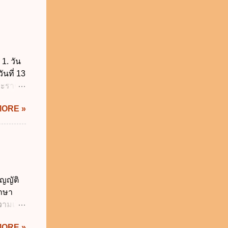
1. วัน
ันที่ 13
พระราช
บัญญัติ
MORE »
) พ.ศ.
ศของ
นายก
 พ.ศ.
 พ.ศ.
วิธี
ญญัติ
คุมการ
ักษา
ติวิธี
วามเป็น
อใช้
MORE »