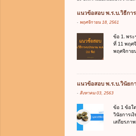
แนวข้อสอบ พ.ร.บ.วิธีกา
-
พฤศจิกายน 18, 2561
ข้อ 1. พระ
ที่ 11 พฤศ
พฤศจิกายน 
บัญญัติวิ
วิธีการงบ
2511 3. พ
คณะปฏิวัติ
แนวข้อสอบ พ.ร.บ.วินัยการ
รัฐมนตรีม
-
สิงหาคม 03, 2563
2561 2. น
2561 3. ร
ข้อ 1 ข้อ
การงบประม
วินัยการเ
ใช้จ่ายงบ
เสถียรภาพ
การงบประม
ธรรมในสัง