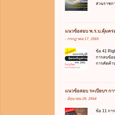
ส่วนราชกา
ประเทศ ค.
ง. สนับสน
จากงบประม
2562 ออกโ
แนวข้อสอบ พ.ร.บ.คุ้มครอง
2561 ข. พ
-
กรกฎาคม 17, 2565
เงินคงคลัง
เงิน การจ่
ข้อ 41 Rig
ราชการผู้เ
การลบข้อมู
สำรองจ่ายไ
การคัดค้า
10,000 บาท
แก้ไขข้อมู
ให้เกิดคว
บุคคล ในก
ต้อง ก. ร้
แนวข้อสอบ ระเบียบฯ การ
ในการลบข้
-
มิถุนายน 29, 2564
ข้อมูลส่ว
สามารถระบุ
ข้อ 11 กา
ข้อใดไม่เ