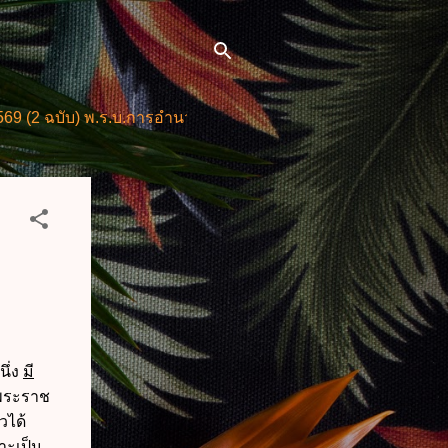
) พ.ร.บ.การอำนวยการความสะดวกในการพิจารณาอนุญาตและการใ
นึ่ง
มี
พระราช
วได้
าะเป็น