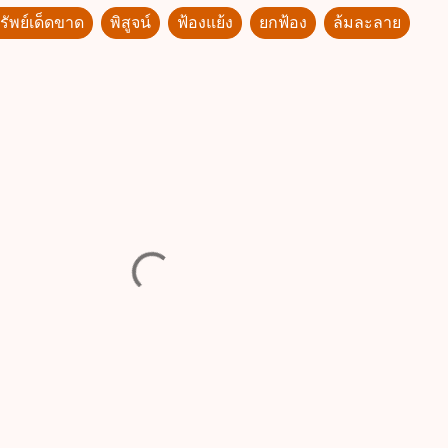
ทรัพย์เด็ดขาด
พิสูจน์
ฟ้องแย้ง
ยกฟ้อง
ล้มละลาย