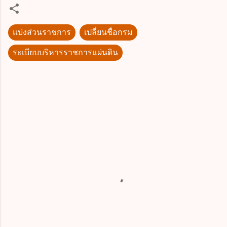
แบ่งส่วนราชการ
เปลี่ยนชื่อกรม
ระเบียบบริหารราชการแผ่นดิน
ค
ว
า
ม
คิ
ด
เ
ห็
น