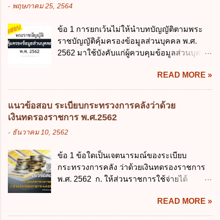
รมาภิบาลข้อมูลภาครัฐ ข. เป็นศูนย์แลกเปลี่ยน
-
พฤษภาคม 25, 2564
มีสาระสำคัญดังนี้ 1. คำว่า "เด็ก" หมายถึง เด็ก
ข้อมูลกลาง ค. กำหนดสิทธิ หน้าที่ และความ
ซึ่งมีอายุย่างเข้าปีที่ 7 จนถึงอายุย่างเข้าปีที่ 16
รับผิดชอบในการบริหารจัดการข้อมูลของ
ข้อ 1 การยกเว้นไม่ให้นำบทบัญญัติตามพระ
เว้นแต่เด็กที่สอบได้ชั้นปีที่ 9 ของการศึกษา
หน่วยงานของรัฐ ง. กำหนดกรอบและทิศทาง
ราชบัญญัติคุ้มครองข้อมูลส่วนบุคคล พ.ศ.
ภาคบังคับแล้ว 2. ผู้ปกครอง คือ 2.1 บิดา
การบริหารงานภาครัฐและการจัดทำบริการ
2562 มาใช้บังคับแก่ผู้ควบคุมข้อมูลส่วนบุคคล
มารดา 2.2 บิดาหรือมารดา ซึ่งเป็นผู้ใช้
สาธารณะในรูปแบบดิจิทัล ข้อ 4 กรรมการ
จะต้องออกเป็นกฎหมายใด ก. พระราชบัญญัติ
อำนาจปกครอง 2.3 ผู้ปกครองตามประมวล
พัฒนารัฐบาลดิจิทัลโดยตำแหน่ง ม...
READ MORE »
ข. พระราชกำหนด ค. พระราชกฤษฎีกา ง. กฎ
กฎหมายแพ่งและพาณิชย์ 2.4 บุคคลที่เด็ก
กระทรวง ข้อ 2 กฎหมายตามข้อ 1 กำหนด
อยู่ด้วยเป็นประจำหรือที่เด็กอยู่รับใช้การงาน
หน่วยงานและกิจการใดที่ผู้ควบคุมข้อมูลส่วน
3. ผู้ปกครองดังกล่าว มีหน้าที่ ส่งเด็กเข้าเรียน
แนวข้อสอบ ระเบียบกระทรวงการคลังว่าด้วย
บุคคลไม่อยู่ในบังคับพระราชบัญญัติคุ้มครอง
ในสถานศึกษาในวันแรกของการเปิดเรียนภาค
เงินทดรองราชการ พ.ศ.2562
ข้อมูลส่วนบุคคล พ.ศ. 2562 ก. หน่วยงานของ
ต้น (ภาคเรียนที่ 1) 4. กรณีผู้ปกครองยังไม่ได้
-
ธันวาคม 10, 2562
รัฐทุกแห่ง ข. กิจการด้านการศึกษา ค. กิจการ
ส่งเด็กเข้าเรียนภายใน 7 วัน นับแต่วันแรกของ
ด้านความบันเทิงและนันทนาการ ง. ถูกทุกข้อ
การเปิดเรียนภาคต้น ถ้าสถานศึกษายังมิไ...
ข้อ 1 ข้อใดเป็นเจตนารมณ์ของระเบียบ
ข้อ 3 โดยหลัก ทั่วไป พระราชบัญญัติคุ้มครอง
กระทรวงการคลัง ว่าด้วยเงินทดรองราชการ
ข้อมูลส่วนบุคคล พ.ศ. 2562 ใช้บังคับตั้งแต่วัน
พ.ศ. 2562 ก. ให้ส่วนราชการใช้จ่ายได้
ใด ก. 26 พฤษภาคม 2562 ข. 27 พฤษภาคม
รวดเร็ว คล่องตัว และมีประสิทธิภาพ ข. ให้
2562 ค. 28 พฤษภาคม 2562 ง. 29
READ MORE »
ส่วนราชการมีเงินทดรองราชการเพื่อรองจ่าย
พฤษภาคม 2562 ข้อ 4 "บุคคลหรือนิติบุคคล
ตามข้อผูกพันในการกู้เงินจากต่างประเทศ ค.
ซึ่งมีอำนาจหน้าที่ตัดสินใจเกี่ยวกับการเก็บ