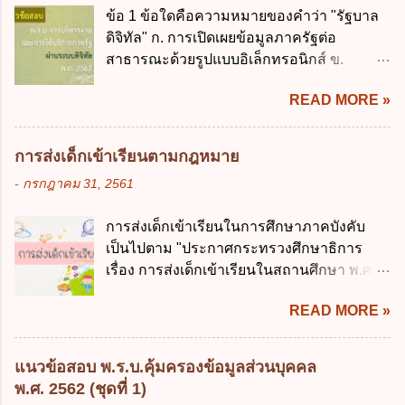
เงินการคลังของรัฐกำหนดหลักการห้ามเสนอ
โปร่งใสและตรวจสอบได้ ข้อ 4. พระราช
ข้อ 1 ข้อใดคือความหมายของคำว่า "รัฐบาล
กฎหมายที่ให้จัดเก็บภาษีอากรหรือค่า
บัญญัติวิธีการงบประมาณ พ.ศ. 2561 บัญญัติ
ดิจิทัล" ก. การเปิดเผยข้อมูลภาครัฐต่อ
ธรรมเนียมเพิ่มขึ้นจากที่กำหนดไว้ในกฎหมาย
ให้การบริหา...
สาธารณะด้วยรูปแบบอิเล็กทรอนิกส์ ข.
เพื่อการนำไปใช้จ่ายตามวัตถุประสงค์หรือเพื่อ
การนำเทคโนโลยีดิจิทัลมาใช้เป็นเครื่องมือใน
การหนึ่งการใดเป็นการเฉพาะเจาะจง ยกเว้น
READ MORE »
การบริหารงาน การให้บริการ การบูรณาการ
ข้อใด ก. เป็นไปตามความต้องการของชุมชน
ข้อมูลภาครัฐ ค. วิธีการนำสัญลักษณ์ศูนย์และ
ข. เพื่อป็นรายได้ขององค์กรปกครองส่วนท้อง
หนึ่ง เพื่อใช้สร้างระบบต่าง ๆ ง. สำนักงาน
ถิ่น ค. มีเหตุจำเป็นหรือเหตุฉุกเฉินที่มิอาจหลีก
การส่งเด็กเข้าเรียนตามกฎหมาย
พัฒนารัฐบาลดิจิทัล (องค์การมหาชน) ข้อ 2
เลี่ยงได้ ง. สอดคล้องกับยุทธศาสตร์ชาติ ข้อ 4
-
กรกฎาคม 31, 2561
การบริหารงานภาครัฐและการจัดทำบริการ
หน่วยงานของรัฐจะต้องนำแผนการคลังระยะ
สาธารณะผ่านระบบดิจิทัล ต้องมีวัตถุประสงค์
ปานกลางที่คณะรัฐมนตรีเห็นชอบแล้วไปใช้
การส่งเด็กเข้าเรียนในการศึกษาภาคบังคับ
ดังต่อไปนี้ ยกเว้น ข้อใด ก. ให้มีการใช้ระบบ
ประกอบการพิจารณาในเรื่องต่อไปนี้ ยกเว้น
เป็นไปตาม "ประกาศกระทรวงศึกษาธิการ
ดิจิทัลอย่างคุ้มค่าและเต็มศักยภาพ ข. พัฒนา
ข้อใด ก. การจัดเก็บหรือหารายได้ ข. การ
เรื่อง การส่งเด็กเข้าเรียนในสถานศึกษา พ.ศ.
โครงสร้างพื้นฐานด้านดิจิทัลที่จำเป็นให้เป็นไป
จัดสรรงบประมาณรายจ่าย ค. การจัดทำงบ
2546" และ "ประกาศกระทรวงศึกษาธิการ
ตามมาตรฐานสากล ค. พัฒนาการเชื่อมโยง
ประมาณ ง. การก่...
READ MORE »
เรื่อง หลักเกณฑ์และวิธีการปฏิบัติสำหรับผู้ที่
เครือข่ายดิจิทัล ง. เพิ่มประสิทธิภาคในการใช้
มิใช่ผู้ปกครองซึ่งมีเด็กที่มีอายุในเกณฑ์การ
จ่ายงบประมาณให้เกิดความคุ้มค่าและเป็นไป
ศึกษาภาคบังคับอาศัยอยู่" ออกตามความใน
ตามเป้าหมาย ข้อ 3 ข้อใดกล่าวได้ถูกต้องที่สุด
แนวข้อสอบ พ.ร.บ.คุ้มครองข้อมูลส่วนบุคคล
พระราชบัญญัติการศึกษาภาคบังคับ พ.ศ.
เกี่ยวกับ "แผนพัฒนารัฐบาลดิจิทัล" ก. เป็นธร
พ.ศ. 2562 (ชุดที่ 1)
2545 ซึ่งเป็นกฎหมายที่มีโทษทางอาญา โดย