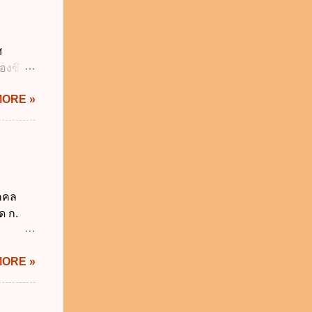
ดกล่าว
าครัฐ ข.
นการ
ศ
ิหารงาน
งซึ่งมี
รัฐบาล
ัญญัติ
MORE »
ระสำคัญ
6 เว้น
 บิดา
าม
็กอยู่
นวันแรก
ุคคล
รียน
ด ก.
2
ม่อยู่
MORE »
งรัฐทุก
กทุกข้อ
ังคับ