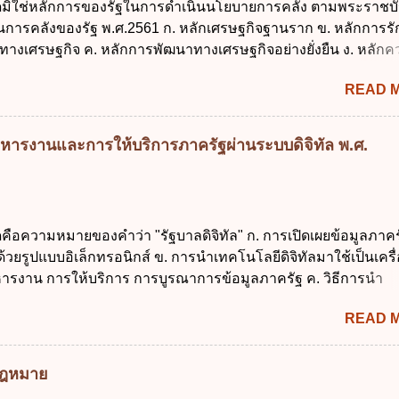
ใดมิใช่หลักการของรัฐในการดำเนินนโยบายการคลัง ตามพระราชบั
าณ พ.ศ. 2561 4. รัฐมนตรีว่าการกระทรวงการคลังมีหน้าที่ควบ
งินการคลังของรัฐ พ.ศ.2561 ก. หลักเศรษฐกิจฐานราก ข. หลักการร
ประมาณให้เป็นไปอย่างโปร่งใสและตรวจสอบได้ ข้อ 4. พระราชบัญญั
ทางเศรษฐกิจ ค. หลักการพัฒนาทางเศรษฐกิจอย่างยั่งยืน ง. หลักค
าณ พ.ศ. 2561 บัญญัติให้การบริหา...
คม ข้อ 2 สัดส่วนหนี้สาธารณะต่อผลิตภัณฑ์มวลรวมในประเทศเพื่
READ 
นการบริหารหนี้สาธารณะเป็นไปตามข้อใด ก. ไม่เกินร้อยละ 5 ข. ไ
ค. ไม่เกินร้อยละ 35 ง. ไม่เกินร้อยละ 60 ข้อ 3 กฎหมายว่าด้วยวินัย
งรัฐกำหนดหลักการห้ามเสนอกฎหมายที่ให้จัดเก็บภาษีอากรหรือค
หารงานและการให้บริการภาครัฐผ่านระบบดิจิทัล พ.ศ.
เพิ่มขึ้นจากที่กำหนดไว้ในกฎหมายเพื่อการนำไปใช้จ่ายตามวัตถุป
การหนึ่งการใดเป็นการเฉพาะเจาะจง ยกเว้นข้อใด ก. เป็นไปตามคว
ชุมชน ข. เพื่อป็นรายได้ขององค์กรปกครองส่วนท้องถิ่น ค. มีเหตุ
กเฉินที่มิอาจหลีกเลี่ยงได้ ง. สอดคล้องกับยุทธศาสตร์ชาติ ข้อ 4 หน
ดคือความหมายของคำว่า "รัฐบาลดิจิทัล" ก. การเปิดเผยข้อมูลภาคร
้องนำแผนการคลังระยะปานกลางที่คณะรัฐมนตรีเห็นชอบแล้วไปใ
ยรูปแบบอิเล็กทรอนิกส์ ข. การนำเทคโนโลยีดิจิทัลมาใช้เป็นเครื่
ิจารณาในเรื่องต่อไปนี้ ยกเว้นข้อใด ก. การจัดเก็บหรือหารายได้
ารงาน การให้บริการ การบูรณาการข้อมูลภาครัฐ ค. วิธีการนำ
งบประมาณรายจ่าย ค. การจัดทำงบประมาณ ง. การก่...
ูนย์และหนึ่ง เพื่อใช้สร้างระบบต่าง ๆ ง. สำนักงานพัฒนารัฐบาลดิจ
READ 
หาชน) ข้อ 2 การบริหารงานภาครัฐและการจัดทำบริการสาธารณ
 ต้องมีวัตถุประสงค์ดังต่อไปนี้ ยกเว้น ข้อใด ก. ให้มีการใช้ระบบดิจิ
่าและเต็มศักยภาพ ข. พัฒนาโครงสร้างพื้นฐานด้านดิจิทัลที่จำเป็นให
มกฎหมาย
นสากล ค. พัฒนาการเชื่อมโยงเครือข่ายดิจิทัล ง. เพิ่มประสิทธิ