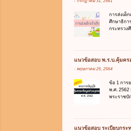
-
กรกฎาคม 31, 2561
การใช้จ่า
ได้ถูกต้อง
การส่งเด็
เป็นศูนย์
ศึกษาธิการ
บริหารจัด
กระทรวงศึก
ภาครัฐและ
เด็กที่มี
ดิจิทัลโดย
การศึกษาภ
ดังนี้ 1. คำ
แต่เด็กที่
แนวข้อสอบ พ.ร.บ.คุ้มครอง
มารดา 2.2
-
พฤษภาคม 25, 2564
ประมวลกฎห
รับใช้การง
ข้อ 1 การ
ของการเปิด
พ.ศ. 2562
ภายใน 7 วั
พระราชบัญ
กฎหมายตาม
ในบังคับพ
แห่ง ข. ก
ข้อ 3 โดยห
แนวข้อสอบ ระเบียบกระท