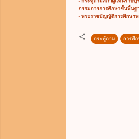
- กระทู้ถามสภาผู้แทนราษฎรท
กรรมการการศึกษาขั้นพื้นฐ
- พระราชบัญญัติการศึกษาพร
กระทู้ถาม
การศึก
ค
ว
า
ม
คิ
ด
เ
ห็
น