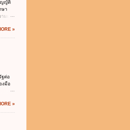
ญญัติ
คุมการ
ักษา
ติวิธี
วามเป็น
อใช้
MORE »
ม่เกิน
การเงิน
่า
ระสงค์
าม
จำเป็น
่วยงาน
ัฐต่อ
ช้
องมือ
 ข.
ิทัล
MORE »
ะผ่าน
ทัล
้เป็นไป
ภาคใน