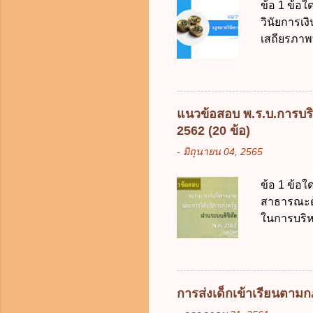
ข้อ 1 ข้อ
การงบประม
วินัยการเ
ใช้จ่ายงบ
เสถียรภาพ
การงบประม
ธรรมในสัง
เป็นกรอบใ
ร้อยละ 10 
การคลังขอ
แนวข้อสอบ พ.ร.บ.การบริ
ธรรมเนียม
2562 (20 ข้อ)
หรือเพื่อ
-
มิถุนายน 04, 2565
ต้องการของ
หรือเหตุฉุ
ข้อ 1 ข้อใ
ของรัฐจะต
สาธารณะด้ว
ประกอบการพ
ในการบริห
การจัดสรร
สัญลักษณ์ศ
(องค์การม
ระบบดิจิทัล
อย่างคุ้มค
การส่งเด็กเข้าเรียนตา
ตามมาตรฐา