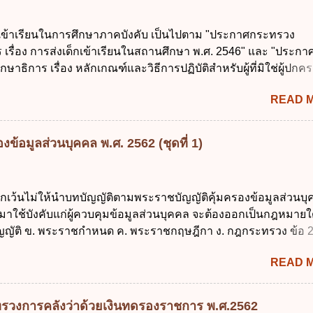
ยงบประมาณให้เกิดความคุ้มค่าและเป็นไปตามเป้าหมาย ข้อ 3 ข้อใ
ที่สุดเกี่ยวกับ "แผนพัฒนารัฐบาลดิจิทัล" ก. เป็นธรรมาภิบาลข้อมูลภ
กเข้าเรียนในการศึกษาภาคบังคับ เป็นไปตาม "ประกาศกระทรวง
แลกเปลี่ยนข้อมูลกลาง ค. กำหนดสิทธิ หน้าที่ และความรับผิดชอบใ
 เรื่อง การส่งเด็กเข้าเรียนในสถานศึกษา พ.ศ. 2546" และ "ประกา
การข้อมูลของหน่วยงานของรัฐ ง. กำหนดกรอบและทิศทางการบร
ษาธิการ เรื่อง หลักเกณฑ์และวิธีการปฏิบัติสำหรับผู้ที่มิใช่ผู้ปกครอ
การจัดทำบริการสาธารณะในรูปแบบดิจิทัล ข้อ 4 กรรมการพัฒนา
อายุในเกณฑ์การศึกษาภาคบังคับอาศัยอยู่" ออกตามความในพระราชบ
ตำแหน่ง ม...
READ 
าคบังคับ พ.ศ. 2545 ซึ่งเป็นกฎหมายที่มีโทษทางอาญา โดยมีสา
ว่า "เด็ก" หมายถึง เด็กซึ่งมีอายุย่างเข้าปีที่ 7 จนถึงอายุย่างเข้าปีที่ 1
สอบได้ชั้นปีที่ 9 ของการศึกษาภาคบังคับแล้ว 2. ผู้ปกครอง คือ 2.1
ข้อมูลส่วนบุคคล พ.ศ. 2562 (ชุดที่ 1)
 บิดาหรือมารดา ซึ่งเป็นผู้ใช้อำนาจปกครอง 2.3 ผู้ปกครองต
มายแพ่งและพาณิชย์ 2.4 บุคคลที่เด็กอยู่ด้วยเป็นประจำหรือที่เด
าน 3. ผู้ปกครองดังกล่าว มีหน้าที่ ส่งเด็กเข้าเรียนในสถานศึกษาใ
ยกเว้นไม่ให้นำบทบัญญัติตามพระราชบัญญัติคุ้มครองข้อมูลส่วนบ
เรียนภาคต้น (ภาคเรียนที่ 1) 4. กรณีผู้ปกครองยังไม่ได้ส่งเด็กเข้าเ
 มาใช้บังคับแก่ผู้ควบคุมข้อมูลส่วนบุคคล จะต้องออกเป็นกฎหมายใ
น นับแต่วันแรกของการเปิดเรียนภาคต้น ถ้าสถานศึกษายังมิไ...
ญัติ ข. พระราชกำหนด ค. พระราชกฤษฎีกา ง. กฎกระทรวง ข้อ 
ข้อ 1 กำหนดหน่วยงานและกิจการใดที่ผู้ควบคุมข้อมูลส่วนบุคคลไ
READ 
ระราชบัญญัติคุ้มครองข้อมูลส่วนบุคคล พ.ศ. 2562 ก. หน่วยงานขอ
ิจการด้านการศึกษา ค. กิจการด้านความบันเทิงและนันทนาการ ง. ถู
ลัก ทั่วไป พระราชบัญญัติคุ้มครองข้อมูลส่วนบุคคล พ.ศ. 2562 ใช้บ
รวงการคลังว่าด้วยเงินทดรองราชการ พ.ศ.2562