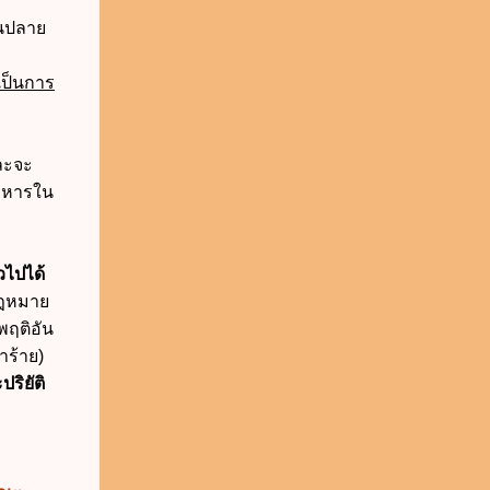
นปลาย
เป็นการ
และจะ
ตาหารใน
วไปได้
กฎหมาย
พฤติอัน
าร้าย)
ริยัติ