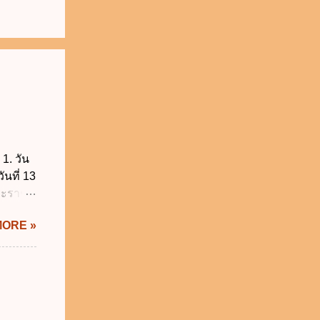
1. วัน
ันที่ 13
พระราช
บัญญัติ
MORE »
) พ.ศ.
ศของ
นายก
 พ.ศ.
 พ.ศ.
วิธี