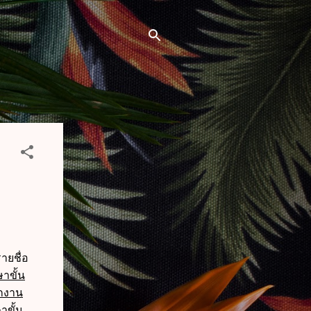
📢กฎหมายใหม่ กรกฎาคม 2569 (2 ฉบับ) พ.ร
ายชื่อ
าขั้น
ักงาน
าขั้น