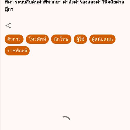
ที่มา
ระบบสืบค้นคำพิพากษา คำสั่งคำร้องและคำวินิจฉัยศาล
ฎีกา
ตัวการ
โทรศัพท์
นักโทษ
ผู้ใช้
ผู้สนับสนุน
ราชทัณฑ์
ค
ว
า
ม
คิ
ด
เ
ห็