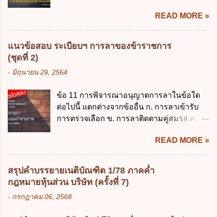
รวดเร็ว คล่องตัว และมีประสิทธิภาพ ข. ให้
2562 ค. 28 พฤษภาคม 2562 ง. 29
READ MORE »
ส่วนราชการมีเงินทดรองราชการเพื่อรองจ่าย
พฤษภาคม 2562 ข้อ 4 "บุคคลหรือนิติบุคคล
ตามข้อผูกพันในการกู้เงินจากต่างประเทศ ค.
ซึ่งมีอำนาจหน้าที่ตัดสินใจเกี่ยวกับการเก็บ
รองรับการปฏิบัติงานด้านการเงินการคลังตาม
รวบรวม ใช้ หรือเปิดเผยข้อมูลส่วนบุคคล" คือ
แนวข้อสอบ ระเบียบฯ การลาของข้าราชการ
นโยบาย New GFMIS Thai ง. สนับสนุนการให้
ความหมายตามข้อใด ก. ผู้ควบคุมข้อมูลส่วน
(ชุดที่ 2)
ความช่วยเหลือในกรณีจำเป็นเร่งด่วนที่ไม่
บุคคล ข. ผู้ประมวลผลข้อมูลส่วนบุคคล ค.
-
มิถุนายน 29, 2564
สามารถรอการเบิกเงินจากงบประมาณได้ ข้อ
พนักงานเจ้าหน้าที่ ง. ไม่มีข้อใดถูกต้อง ข้อ 5 ผู้
2 ระเบียบกระทรวงการคลัง ว่าด้วยเงินทดรอง
มีอำนาจแต่งตั้งพนักงานเจ้าหน้าที่ตามพระ
ข้อ 11 การพิจารณาอนุญาตการลาในข้อใด
ราชการ พ.ศ. 2562 ออกโดยอาศัยกฎหมาย
ราชบัญญัติคุ้มครองข้อมูลส่วนบุคคล พ.ศ.
ต่อไปนี้ แตกต่างจากข้ออื่น ก. การลาเข้ารับ
แม่บทใด ก. พระราชบัญญัติวิธีการงบ
2562 ก. นายกรัฐมนตรี ข. รัฐมนตรีว่าการ
การตรวจเลือก ข. การลาติดตามคู่สมรส ค.
ประมาณ พ.ศ. 2561 ข. พระราชบัญญัติวินัย
กระทรวงดิจิทัลเพื่อเศร...
การลาพักผ่อน ง. การลาไปศึกษา ฝึกอบรม
การเงินการคลังของรัฐ พ.ศ. 2561 ค. พระราช
READ MORE »
ปฏิบัติการวิจัย หรือดูงาน ข้อ 12 ข้อใด ไม่ ถูก
บัญญัติเงินคงคลัง พ.ศ. 2491 ง. ระเบียบ
ต้องเกี่ยวกับการลาไปช่วยเหลือภริยาที่คลอด
กระทรวงการคลัง ว่าด้วยการเบิกเงินจากคลัง
บุตร ก. ต้องเป็นภริยาโดยชอบด้วยกฎหมาย ข.
การรับเงิน การจ่ายเงิน การเก็บรักษาเงิน และ
สรุปคำบรรยายเนติบัณฑิต 1/78 ภาคค่ำ
ลาได้เพียงครั้งเดียว ค. ต้องลาภายใน 90 วัน
การนำเงินส่งคลัง พ.ศ. 2562 ข้อ 3 ส่วน
กฎหมายหุ้นส่วน บริษัท (ครั้งที่ 7)
นับแต่วันที่คลอดบุตร ง. ลาได้ครั้งหนึ่งติดต่อ
ราชการผู้เบิกในส่วนภูมิภาคมีอำนาจเก็บ
-
กรกฎาคม 06, 2568
กันไม่เกิน 15 วันทำการ ข้อ 13 สิทธิลากิจส่วน
รักษาเงินทดรองราชการไว้ ณ ที่ทำการ เพื่อ
ตัวเพื่อเลี้ยงดูบุตร เป็นไปตามข้อใด ก. ลาได้ไม่
สำรองจ่ายได้แห่งละไม่เกินเท่าใร ก. 100,000