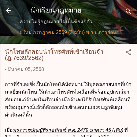
ข้ามไปที่เนื้อหาหลัก
นักเรียนกฎหมาย
ความไม่รู้กฎหมาย ไม่เป็นข้อแก้ตัว
หมายใหม่ กรกฎาคม 2569 (2 ฉบับ) พ.ร.บ.การอำนวยการความส
นักโทษลักลอบนำโทรศัพท์เข้าเรือนจำ
(ฎ.7639/2562)
-
มีนาคม 05, 2568
การที่จำเลยซึ่งเป็นนักโทษได้นัดหมายให้บุคคลภายนอกที่เข้า
มาเยี่ยมนักโทษ ให้นำเอาโทรศัพท์เคลื่อนที่พร้อมอุปกรณ์มา
ส่งมอบแก่จำเลยในเรือนจำ เมื่อจำเลยได้รับโทรศัพท์เคลื่อนที่
พร้อมอุปกรณ์แล้วก็ลักลอบนำเข้าแดนตนเองจนถูกจับกุม
ดำเนินคดีนั้น
เมื่อ
พระราชบัญญัติราชทัณฑ์ พ.ศ. 2479 มาตรา 45 (เดิม)
ที่