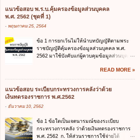
จ่ายงบประมาณให้เกิดความคุ้มค่าและเป็นไป
ศึกษาภาคบังคับอาศัยอยู่" ออกตามความใน
ตามเป้าหมาย ข้อ 3 ข้อใดกล่าวได้ถูกต้องที่สุด
แนวข้อสอบ พ.ร.บ.คุ้มครองข้อมูลส่วนบุคคล
พระราชบัญญัติการศึกษาภาคบังคับ พ.ศ.
เกี่ยวกับ "แผนพัฒนารัฐบาลดิจิทัล" ก. เป็นธร
พ.ศ. 2562 (ชุดที่ 1)
2545 ซึ่งเป็นกฎหมายที่มีโทษทางอาญา โดย
รมาภิบาลข้อมูลภาครัฐ ข. เป็นศูนย์แลกเปลี่ยน
-
พฤษภาคม 25, 2564
มีสาระสำคัญดังนี้ 1. คำว่า "เด็ก" หมายถึง เด็ก
ข้อมูลกลาง ค. กำหนดสิทธิ หน้าที่ และความ
ซึ่งมีอายุย่างเข้าปีที่ 7 จนถึงอายุย่างเข้าปีที่ 16
รับผิดชอบในการบริหารจัดการข้อมูลของ
ข้อ 1 การยกเว้นไม่ให้นำบทบัญญัติตามพระ
เว้นแต่เด็กที่สอบได้ชั้นปีที่ 9 ของการศึกษา
หน่วยงานของรัฐ ง. กำหนดกรอบและทิศทาง
ราชบัญญัติคุ้มครองข้อมูลส่วนบุคคล พ.ศ.
ภาคบังคับแล้ว 2. ผู้ปกครอง คือ 2.1 บิดา
การบริหารงานภาครัฐและการจัดทำบริการ
2562 มาใช้บังคับแก่ผู้ควบคุมข้อมูลส่วนบุคคล
มารดา 2.2 บิดาหรือมารดา ซึ่งเป็นผู้ใช้
สาธารณะในรูปแบบดิจิทัล ข้อ 4 กรรมการ
จะต้องออกเป็นกฎหมายใด ก. พระราชบัญญัติ
อำนาจปกครอง 2.3 ผู้ปกครองตามประมวล
พัฒนารัฐบาลดิจิทัลโดยตำแหน่ง ม...
READ MORE »
ข. พระราชกำหนด ค. พระราชกฤษฎีกา ง. กฎ
กฎหมายแพ่งและพาณิชย์ 2.4 บุคคลที่เด็ก
กระทรวง ข้อ 2 กฎหมายตามข้อ 1 กำหนด
อยู่ด้วยเป็นประจำหรือที่เด็กอยู่รับใช้การงาน
หน่วยงานและกิจการใดที่ผู้ควบคุมข้อมูลส่วน
3. ผู้ปกครองดังกล่าว มีหน้าที่ ส่งเด็กเข้าเรียน
แนวข้อสอบ ระเบียบกระทรวงการคลังว่าด้วย
บุคคลไม่อยู่ในบังคับพระราชบัญญัติคุ้มครอง
ในสถานศึกษาในวันแรกของการเปิดเรียนภาค
เงินทดรองราชการ พ.ศ.2562
ข้อมูลส่วนบุคคล พ.ศ. 2562 ก. หน่วยงานของ
ต้น (ภาคเรียนที่ 1) 4. กรณีผู้ปกครองยังไม่ได้
-
ธันวาคม 10, 2562
รัฐทุกแห่ง ข. กิจการด้านการศึกษา ค. กิจการ
ส่งเด็กเข้าเรียนภายใน 7 วัน นับแต่วันแรกของ
ด้านความบันเทิงและนันทนาการ ง. ถูกทุกข้อ
การเปิดเรียนภาคต้น ถ้าสถานศึกษายังมิไ...
ข้อ 1 ข้อใดเป็นเจตนารมณ์ของระเบียบ
ข้อ 3 โดยหลัก ทั่วไป พระราชบัญญัติคุ้มครอง
กระทรวงการคลัง ว่าด้วยเงินทดรองราชการ
ข้อมูลส่วนบุคคล พ.ศ. 2562 ใช้บังคับตั้งแต่วัน
พ.ศ. 2562 ก. ให้ส่วนราชการใช้จ่ายได้
ใด ก. 26 พฤษภาคม 2562 ข. 27 พฤษภาคม