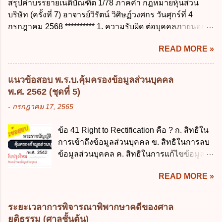
สรุปคำบรรยายเนติบัณฑิต 1/78 ภาคค่ำ กฎหมายหุ้นส่วน
เกิน 90 วัน ข. ลาต่อเนื่องจากการคลอดบุตรได้
บาท ข. 50,000 บาท ค. 30,000 บาท ง. 10,000
บริษัท (ครั้งที่ 7) อาจารย์วิรัตน์ วิศิษฏ์วงศกร วันศุกร์ที่ 4
ไม่เกิน 90 วันทำการ ค. ลาได้ไม่เกิน 120 วัน
บาท ข้อ 4 ดอกเบี้ยที่เกิดจากการนำเงินทดรอง
กรกฎาคม 2568 ********** 1. ความรับผิด ต่อบุคคลภายนอก
ง. ลาต่อเนื่องจากการคลอดบุตรได้ไม่เกิน 150
ราชการจำนวนที่เกินกว่า...
ความรับผิดร่วมกันโดยไม่จำกัดจำนวน ในกิจการที่หุ้นส่วน
วันทำการ ข้อ 14 ตามระเบียบสำนักนายก
READ MORE »
คนใดคนหนึ่งได้จัดทำไปในทางที่เป็น ธรรมดาการค้าขาย
รัฐมนตรี ว่าด้วยการลาของข้าราชการ พ.ศ.
ของห้างหุ้นส่วน ม.1050 , 1025 โดยพิจารณาตามสภาพแห่ง
2555 กำหนดให้ข้าราชการที่รับราชการติดต่อ
กิจการ การงานของห้าง และประเพณีทางการค้า -หุ้นส่วน
กันมาแล้วไม่น้อยกว่า 10 ปี มีสิทธินำวันลาพัก
แนวข้อสอบ พ.ร.บ.คุ้มครองข้อมูลส่วนบุคคล
ต้องจัดการในนามของห้าง ไม่ว่าจะมีมูลเหตุจูงใจเพราะทุจริต
ผ่อนสะสมรวมกับวันลาพักผ่อนในปีปัจจุบันได้
พ.ศ. 2562 (ชุดที่ 5)
หรือมีอำนาจจัดการหรือไม่ก็ตาม จึงเป็นไปตามหลักกฎหมาย
กี่วัน ก. ไม่เกิน 20 วัน ข. ไม่เกิน 30 วัน ค. ไม่
-
กรกฎาคม 17, 2565
ปิดปากหุ้นส่วนคนอื่น และหลักลูกหนี้ร่วมตามม.291 เพื่อ
เกิน 20 วันทำการ ง. ไม่เกิน 30 วันทำการ ข้อ
คุ้มครองบุคคลภายนอกผู้สุจริต ไม่ว่าการจัดการนั้นจะก่อให้
15 การลาติดตามคู่สมรส ต้องมีระยะเวลาไม่
ข้อ 41 Right to Rectification คือ ? ก. สิทธิใน
เกิดมูลหนี้ใดก็ตาม รวมถึงมูลละเมิด 1.1) กรณีห้างหุ้นส่วน
เกินกำหนดในข้อใดเพื่อมิให้มีผลเป็นการลา
การเข้าถึงข้อมูลส่วนบุคคล ข. สิทธิในการลบ
สามัญจดทะเบียน เมื่อห้าง ผิดนัด ชำระหนี้ เจ้าหนี้ของห้างฯ
ออกจากราชการ ก. ไม่เกิน 2 ปี ข. ไม่เกิน 3...
ข้อมูลส่วนบุคคล ค. สิทธิในการแก้ไขข้อมูล
ชอบที่จะเรียกให้ชำระหนี้เอาแต่ผู้เป็นหุ้นส่วนคนใคคนหนึ่ง
ส่วนบุคคลให้ถูกต้อง ง. สิทธิในการคัดค้าน
ก็ได้ ม.1070 เว้นแต่ ผู้เป็นหุ้นส่วนพิสูจน์ได้ว่า สินทรัพย์ของ
READ MORE »
การประมวลผลข้อมูลส่วนบุคคล ข้อ 42 ผู้
ห้างยังมีพอที่จะชำระหนี้ได้ และการที่จะบังคับเอาแก่ห้างนั้น
ควบคุมข้อมูลส่วนบุคคลต้องแก้ไขข้อมูลส่วน
ไม่เป็นการยาก ซึ่งแล้วแต่ศาลจะเห็นสมควร ม.1071 (ต่างกับ
บุคคลตามหลักการข้อใด ก. ถูกต้อง เป็น
กรณีค้ำประกัน ม.689 ศาลใช้ดุลพินิจไม่ได้) 1.2) กรณีห้างหุ้น
ระยะเวลาการพิจารณาพิพากษาคดีของศาล
ปัจจุบัน ข. สมบูรณ์ ค. ไม่ก่อให้เกิดความ
ส่วน...
ยุติธรรม (ศาลชั้นต้น)