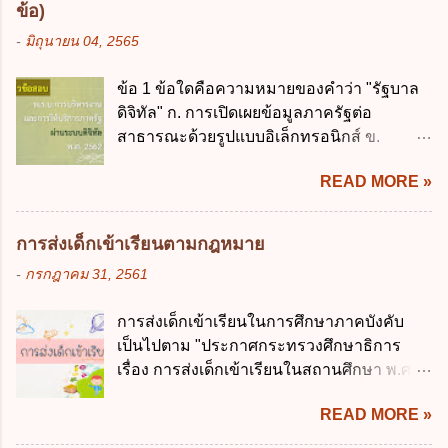
ราช บัญญัติวิธีการงบประมาณ พ.ศ. 2561 4.
ข้อ)
ข. ไม่เกินร้อยละ 10 ค. ไม่เกินร้อยละ 35 ง. ไม่
รัฐมนตรีว่าการกระทรวงการคลังมีหน้าที่
-
มิถุนายน 04, 2565
เกินร้อยละ 60 ข้อ 3 กฎหมายว่าด้วยวินัยการ
ควบคุมการใช้จ่ายงบประมาณให้เป็นไปอย่าง
เงินการคลังของรัฐกำหนดหลักการห้ามเสนอ
โปร่งใสและตรวจสอบได้ ข้อ 4. พระราช
ข้อ 1 ข้อใดคือความหมายของคำว่า "รัฐบาล
กฎหมายที่ให้จัดเก็บภาษีอากรหรือค่า
บัญญัติวิธีการงบประมาณ พ.ศ. 2561 บัญญัติ
ดิจิทัล" ก. การเปิดเผยข้อมูลภาครัฐต่อ
ธรรมเนียมเพิ่มขึ้นจากที่กำหนดไว้ในกฎหมาย
ให้การบริหา...
สาธารณะด้วยรูปแบบอิเล็กทรอนิกส์ ข.
เพื่อการนำไปใช้จ่ายตามวัตถุประสงค์หรือเพื่อ
การนำเทคโนโลยีดิจิทัลมาใช้เป็นเครื่องมือใน
การหนึ่งการใดเป็นการเฉพาะเจาะจง ยกเว้น
READ MORE »
การบริหารงาน การให้บริการ การบูรณาการ
ข้อใด ก. เป็นไปตามความต้องการของชุมชน
ข้อมูลภาครัฐ ค. วิธีการนำสัญลักษณ์ศูนย์และ
ข. เพื่อป็นรายได้ขององค์กรปกครองส่วนท้อง
หนึ่ง เพื่อใช้สร้างระบบต่าง ๆ ง. สำนักงาน
ถิ่น ค. มีเหตุจำเป็นหรือเหตุฉุกเฉินที่มิอาจหลีก
การส่งเด็กเข้าเรียนตามกฎหมาย
พัฒนารัฐบาลดิจิทัล (องค์การมหาชน) ข้อ 2
เลี่ยงได้ ง. สอดคล้องกับยุทธศาสตร์ชาติ ข้อ 4
-
กรกฎาคม 31, 2561
การบริหารงานภาครัฐและการจัดทำบริการ
หน่วยงานของรัฐจะต้องนำแผนการคลังระยะ
สาธารณะผ่านระบบดิจิทัล ต้องมีวัตถุประสงค์
ปานกลางที่คณะรัฐมนตรีเห็นชอบแล้วไปใช้
การส่งเด็กเข้าเรียนในการศึกษาภาคบังคับ
ดังต่อไปนี้ ยกเว้น ข้อใด ก. ให้มีการใช้ระบบ
ประกอบการพิจารณาในเรื่องต่อไปนี้ ยกเว้น
เป็นไปตาม "ประกาศกระทรวงศึกษาธิการ
ดิจิทัลอย่างคุ้มค่าและเต็มศักยภาพ ข. พัฒนา
ข้อใด ก. การจัดเก็บหรือหารายได้ ข. การ
เรื่อง การส่งเด็กเข้าเรียนในสถานศึกษา พ.ศ.
โครงสร้างพื้นฐานด้านดิจิทัลที่จำเป็นให้เป็นไป
จัดสรรงบประมาณรายจ่าย ค. การจัดทำงบ
2546" และ "ประกาศกระทรวงศึกษาธิการ
ตามมาตรฐานสากล ค. พัฒนาการเชื่อมโยง
ประมาณ ง. การก่...
READ MORE »
เรื่อง หลักเกณฑ์และวิธีการปฏิบัติสำหรับผู้ที่
เครือข่ายดิจิทัล ง. เพิ่มประสิทธิภาคในการใช้
มิใช่ผู้ปกครองซึ่งมีเด็กที่มีอายุในเกณฑ์การ