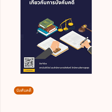
บังคับคดี
ค
ว