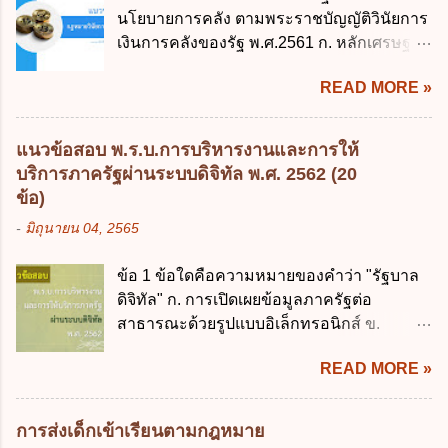
พ.ศ. 2544 4. ประกาศของคณะปฏิวัติ ฉบับที่
นโยบายการคลัง ตามพระราชบัญญัติวินัยการ
203 ลงวันที่ 31 สิงหาคม 2515 ข้อ 3. ข้อใดไม่
เงินการคลังของรัฐ พ.ศ.2561 ก. หลักเศรษฐกิจ
ถูกต้อง 1. นายกรัฐมนตรีมีอำนาจออกกฎเพื่อ
ฐานราก ข. หลักการรักษาเสถียรภาพทาง
ปฏิบัติการตามพระราชบัญญัติวิธีการงบ
READ MORE »
เศรษฐกิจ ค. หลักการพัฒนาทางเศรษฐกิจ
ประมาณ พ.ศ. 2561 2. นายกรัฐมนตรีเป็นผู้
อย่างยั่งยืน ง. หลักความเป็นธรรมในสังคม ข้อ
รักษาการตามพระราช บัญญัติวิธีการงบ
2 สัดส่วนหนี้สาธารณะต่อผลิตภัณฑ์มวลรวม
ประมาณ พ.ศ. 2561 3. รัฐมนตรีว่าการ
แนวข้อสอบ พ.ร.บ.การบริหารงานและการให้
ในประเทศเพื่อใช้เป็นกรอบในการบริหารหนี้
กระทรวงการคลัง เป็นผู้รักษาการตามพระ
บริการภาครัฐผ่านระบบดิจิทัล พ.ศ. 2562 (20
สาธารณะเป็นไปตามข้อใด ก. ไม่เกินร้อยละ 5
ราช บัญญัติวิธีการงบประมาณ พ.ศ. 2561 4.
ข้อ)
ข. ไม่เกินร้อยละ 10 ค. ไม่เกินร้อยละ 35 ง. ไม่
รัฐมนตรีว่าการกระทรวงการคลังมีหน้าที่
-
มิถุนายน 04, 2565
เกินร้อยละ 60 ข้อ 3 กฎหมายว่าด้วยวินัยการ
ควบคุมการใช้จ่ายงบประมาณให้เป็นไปอย่าง
เงินการคลังของรัฐกำหนดหลักการห้ามเสนอ
โปร่งใสและตรวจสอบได้ ข้อ 4. พระราช
ข้อ 1 ข้อใดคือความหมายของคำว่า "รัฐบาล
กฎหมายที่ให้จัดเก็บภาษีอากรหรือค่า
บัญญัติวิธีการงบประมาณ พ.ศ. 2561 บัญญัติ
ดิจิทัล" ก. การเปิดเผยข้อมูลภาครัฐต่อ
ธรรมเนียมเพิ่มขึ้นจากที่กำหนดไว้ในกฎหมาย
ให้การบริหา...
สาธารณะด้วยรูปแบบอิเล็กทรอนิกส์ ข.
เพื่อการนำไปใช้จ่ายตามวัตถุประสงค์หรือเพื่อ
การนำเทคโนโลยีดิจิทัลมาใช้เป็นเครื่องมือใน
การหนึ่งการใดเป็นการเฉพาะเจาะจง ยกเว้น
READ MORE »
การบริหารงาน การให้บริการ การบูรณาการ
ข้อใด ก. เป็นไปตามความต้องการของชุมชน
ข้อมูลภาครัฐ ค. วิธีการนำสัญลักษณ์ศูนย์และ
ข. เพื่อป็นรายได้ขององค์กรปกครองส่วนท้อง
หนึ่ง เพื่อใช้สร้างระบบต่าง ๆ ง. สำนักงาน
ถิ่น ค. มีเหตุจำเป็นหรือเหตุฉุกเฉินที่มิอาจหลีก
การส่งเด็กเข้าเรียนตามกฎหมาย
พัฒนารัฐบาลดิจิทัล (องค์การมหาชน) ข้อ 2