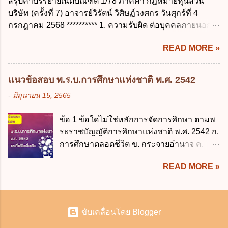
สรุปคำบรรยายเนติบัณฑิต 1/78 ภาคค่ำ กฎหมายหุ้นส่วน
เกิน 90 วัน ข. ลาต่อเนื่องจากการคลอดบุตรได้
บุคคลถอนความยินยอมในการเก็บรวบรวม
บริษัท (ครั้งที่ 7) อาจารย์วิรัตน์ วิศิษฏ์วงศกร วันศุกร์ที่ 4
ไม่เกิน 90 วันทำการ ค. ลาได้ไม่เกิน 120 วัน
ใช้หรือเปิดเผยข้อมูลส่วนบุคคล ง. ข้อมูลส่วน
กรกฎาคม 2568 ********** 1. ความรับผิด ต่อบุคคลภายนอก
ง. ลาต่อเนื่องจากการคลอดบุตรได้ไม่เกิน 150
บุคคลได้ถูกใช้ประมวลผลโดยไม่ชอบด้วย
ความรับผิดร่วมกันโดยไม่จำกัดจำนวน ในกิจการที่หุ้นส่วน
วันทำการ ข้อ 14 ตามระเบียบสำนักนายก
กฎ...
READ MORE »
คนใดคนหนึ่งได้จัดทำไปในทางที่เป็น ธรรมดาการค้าขาย
รัฐมนตรี ว่าด้วยการลาของข้าราชการ พ.ศ.
ของห้างหุ้นส่วน ม.1050 , 1025 โดยพิจารณาตามสภาพแห่ง
2555 กำหนดให้ข้าราชการที่รับราชการติดต่อ
กิจการ การงานของห้าง และประเพณีทางการค้า -หุ้นส่วน
กันมาแล้วไม่น้อยกว่า 10 ปี มีสิทธินำวันลาพัก
แนวข้อสอบ พ.ร.บ.การศึกษาแห่งชาติ พ.ศ. 2542
ต้องจัดการในนามของห้าง ไม่ว่าจะมีมูลเหตุจูงใจเพราะทุจริต
ผ่อนสะสมรวมกับวันลาพักผ่อนในปีปัจจุบันได้
-
มิถุนายน 15, 2565
หรือมีอำนาจจัดการหรือไม่ก็ตาม จึงเป็นไปตามหลักกฎหมาย
กี่วัน ก. ไม่เกิน 20 วัน ข. ไม่เกิน 30 วัน ค. ไม่
ปิดปากหุ้นส่วนคนอื่น และหลักลูกหนี้ร่วมตามม.291 เพื่อ
เกิน 20 วันทำการ ง. ไม่เกิน 30 วันทำการ ข้อ
ข้อ 1 ข้อใดไม่ใช่หลักการจัดการศึกษา ตามพ
คุ้มครองบุคคลภายนอกผู้สุจริต ไม่ว่าการจัดการนั้นจะก่อให้
15 การลาติดตามคู่สมรส ต้องมีระยะเวลาไม่
ระราชบัญญัติการศึกษาแห่งชาติ พ.ศ. 2542 ก.
เกิดมูลหนี้ใดก็ตาม รวมถึงมูลละเมิด 1.1) กรณีห้างหุ้นส่วน
เกินกำหนดในข้อใดเพื่อมิให้มีผลเป็นการลา
การศึกษาตลอดชีวิต ข. กระจายอำนาจ ค.
สามัญจดทะเบียน เมื่อห้าง ผิดนัด ชำระหนี้ เจ้าหนี้ของห้างฯ
ออกจากราชการ ก. ไม่เกิน 2 ปี ข. ไม่เกิน 3...
สังคมมีส่วนร่วม ง. พัฒนาสาระและ
ชอบที่จะเรียกให้ชำระหนี้เอาแต่ผู้เป็นหุ้นส่วนคนใคคนหนึ่ง
READ MORE »
กระบวนการเรียนรู้อย่างต่อเนื่อง ข้อ 2 ข้อใด
ก็ได้ ม.1070 เว้นแต่ ผู้เป็นหุ้นส่วนพิสูจน์ได้ว่า สินทรัพย์ของ
ไม่สอดคล้องกับ "การศึกษา" ก. การถ่ายทอด
ห้างยังมีพอที่จะชำระหนี้ได้ และการที่จะบังคับเอาแก่ห้างนั้น
ความรู้ ข. การฝึกอบรม ค. การสืบสานทาง
ไม่เป็นการยาก ซึ่งแล้วแต่ศาลจะเห็นสมควร ม.1071 (ต่างกับ
วัฒนธรรม ง. การมุ่งผลสัมฤทธิ์ ข้อ 3 ความ
กรณีค้ำประกัน ม.689 ศาลใช้ดุลพินิจไม่ได้) 1.2) กรณีห้างหุ้น
ขับเคลื่อนโดย Blogger
แตกต่างที่สำคัญระหว่าง "การประกันคุณภาพ
ส่วน...