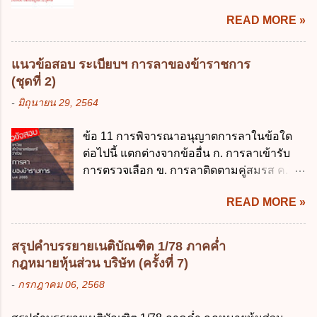
ส่วนบุคคลให้ถูกต้อง ง. สิทธิในการคัดค้าน
การเงินการคลังของรัฐ พ.ศ. 2561 ค. พระราช
READ MORE »
การประมวลผลข้อมูลส่วนบุคคล ข้อ 42 ผู้
บัญญัติเงินคงคลัง พ.ศ. 2491 ง. ระเบียบ
ควบคุมข้อมูลส่วนบุคคลต้องแก้ไขข้อมูลส่วน
กระทรวงการคลัง ว่าด้วยการเบิกเงินจากคลัง
บุคคลตามหลักการข้อใด ก. ถูกต้อง เป็น
การรับเงิน การจ่ายเงิน การเก็บรักษาเงิน และ
แนวข้อสอบ ระเบียบฯ การลาของข้าราชการ
ปัจจุบัน ข. สมบูรณ์ ค. ไม่ก่อให้เกิดความ
การนำเงินส่งคลัง พ.ศ. 2562 ข้อ 3 ส่วน
(ชุดที่ 2)
เข้าใจผิด ง. ถูกทุกข้อ ข้อ 43 มาตรการทาง
ราชการผู้เบิกในส่วนภูมิภาคมีอำนาจเก็บ
-
มิถุนายน 29, 2564
กฎหมายคุ้มครองข้อมูลส่วนบุคคล ในกรณีผู้
รักษาเงินทดรองราชการไว้ ณ ที่ทำการ เพื่อ
ควบคุมข้อมูลส่วนบุคคลไม่ดำเนินการแก้ไข
สำรองจ่ายได้แห่งละไม่เกินเท่าใร ก. 100,000
ข้อ 11 การพิจารณาอนุญาตการลาในข้อใด
ข้อมูลส่วนบุคคลให้ถูกต้อง ก. ร้องทุกข์ ข. ร้อง
บาท ข. 50,000 บาท ค. 30,000 บาท ง. 10,000
ต่อไปนี้ แตกต่างจากข้ออื่น ก. การลาเข้ารับ
เรียน ค. อุทธรณ์ ง. ฟ้องร้อง ข้อ 44 หลักการ
บาท ข้อ 4 ดอกเบี้ยที่เกิดจากการนำเงินทดรอง
การตรวจเลือก ข. การลาติดตามคู่สมรส ค.
สำคัญของสิทธิในการลบข้อมูลส่วนบุคคล คือ
ราชการจำนวนที่เกินกว่า...
การลาพักผ่อน ง. การลาไปศึกษา ฝึกอบรม
ข้อใด ก. สิทธิขอให้ผู้ควบคุมข้อมูลส่วนบุคคล
READ MORE »
ปฏิบัติการวิจัย หรือดูงาน ข้อ 12 ข้อใด ไม่ ถูก
ลบข้อมูลส่วนบุคคล ข. ขอให้ทำลายข้อมูล
ต้องเกี่ยวกับการลาไปช่วยเหลือภริยาที่คลอด
ส่วนบุคคล ค. ทำให้ข้อมูลส่วนบุคคลไม่
บุตร ก. ต้องเป็นภริยาโดยชอบด้วยกฎหมาย ข.
สามารถระบุถึงตนได้ ง. ถูกทุกข้อ ข้อ 45
สรุปคำบรรยายเนติบัณฑิต 1/78 ภาคค่ำ
ลาได้เพียงครั้งเดียว ค. ต้องลาภายใน 90 วัน
เงื่อนไข ในการใช้สิทธิลบข้อมูลส่วนบุคคล ข้อ
กฎหมายหุ้นส่วน บริษัท (ครั้งที่ 7)
นับแต่วันที่คลอดบุตร ง. ลาได้ครั้งหนึ่งติดต่อ
ใดไม่เกี่ยวข้อง ก. ข้อมูลหมดความจำเป็นใน
-
กรกฎาคม 06, 2568
กันไม่เกิน 15 วันทำการ ข้อ 13 สิทธิลากิจส่วน
การประมวลผลตามวัตถุประสงค์ ข. เป็นข้อมูล
ตัวเพื่อเลี้ยงดูบุตร เป็นไปตามข้อใด ก. ลาได้ไม่
ส่วนบุคคลที่ไม่สมบูรณ์ ค. เจ้าของข้อมูลส่วน