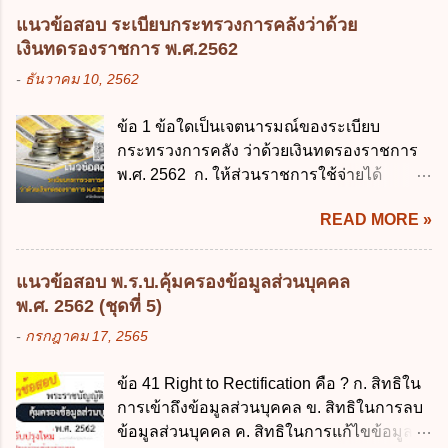
หน่วยงานและกิจการใดที่ผู้ควบคุมข้อมูลส่วน
3. ผู้ปกครองดังกล่าว มีหน้าที่ ส่งเด็กเข้าเรียน
แนวข้อสอบ ระเบียบกระทรวงการคลังว่าด้วย
บุคคลไม่อยู่ในบังคับพระราชบัญญัติคุ้มครอง
ในสถานศึกษาในวันแรกของการเปิดเรียนภาค
เงินทดรองราชการ พ.ศ.2562
ข้อมูลส่วนบุคคล พ.ศ. 2562 ก. หน่วยงานของ
ต้น (ภาคเรียนที่ 1) 4. กรณีผู้ปกครองยังไม่ได้
-
ธันวาคม 10, 2562
รัฐทุกแห่ง ข. กิจการด้านการศึกษา ค. กิจการ
ส่งเด็กเข้าเรียนภายใน 7 วัน นับแต่วันแรกของ
ด้านความบันเทิงและนันทนาการ ง. ถูกทุกข้อ
การเปิดเรียนภาคต้น ถ้าสถานศึกษายังมิไ...
ข้อ 1 ข้อใดเป็นเจตนารมณ์ของระเบียบ
ข้อ 3 โดยหลัก ทั่วไป พระราชบัญญัติคุ้มครอง
กระทรวงการคลัง ว่าด้วยเงินทดรองราชการ
ข้อมูลส่วนบุคคล พ.ศ. 2562 ใช้บังคับตั้งแต่วัน
พ.ศ. 2562 ก. ให้ส่วนราชการใช้จ่ายได้
ใด ก. 26 พฤษภาคม 2562 ข. 27 พฤษภาคม
รวดเร็ว คล่องตัว และมีประสิทธิภาพ ข. ให้
2562 ค. 28 พฤษภาคม 2562 ง. 29
READ MORE »
ส่วนราชการมีเงินทดรองราชการเพื่อรองจ่าย
พฤษภาคม 2562 ข้อ 4 "บุคคลหรือนิติบุคคล
ตามข้อผูกพันในการกู้เงินจากต่างประเทศ ค.
ซึ่งมีอำนาจหน้าที่ตัดสินใจเกี่ยวกับการเก็บ
รองรับการปฏิบัติงานด้านการเงินการคลังตาม
รวบรวม ใช้ หรือเปิดเผยข้อมูลส่วนบุคคล" คือ
แนวข้อสอบ พ.ร.บ.คุ้มครองข้อมูลส่วนบุคคล
นโยบาย New GFMIS Thai ง. สนับสนุนการให้
ความหมายตามข้อใด ก. ผู้ควบคุมข้อมูลส่วน
พ.ศ. 2562 (ชุดที่ 5)
ความช่วยเหลือในกรณีจำเป็นเร่งด่วนที่ไม่
บุคคล ข. ผู้ประมวลผลข้อมูลส่วนบุคคล ค.
-
กรกฎาคม 17, 2565
สามารถรอการเบิกเงินจากงบประมาณได้ ข้อ
พนักงานเจ้าหน้าที่ ง. ไม่มีข้อใดถูกต้อง ข้อ 5 ผู้
2 ระเบียบกระทรวงการคลัง ว่าด้วยเงินทดรอง
มีอำนาจแต่งตั้งพนักงานเจ้าหน้าที่ตามพระ
ข้อ 41 Right to Rectification คือ ? ก. สิทธิใน
ราชการ พ.ศ. 2562 ออกโดยอาศัยกฎหมาย
ราชบัญญัติคุ้มครองข้อมูลส่วนบุคคล พ.ศ.
การเข้าถึงข้อมูลส่วนบุคคล ข. สิทธิในการลบ
แม่บทใด ก. พระราชบัญญัติวิธีการงบ
2562 ก. นายกรัฐมนตรี ข. รัฐมนตรีว่าการ
ข้อมูลส่วนบุคคล ค. สิทธิในการแก้ไขข้อมูล
ประมาณ พ.ศ. 2561 ข. พระราชบัญญัติวินัย
กระทรวงดิจิทัลเพื่อเศร...