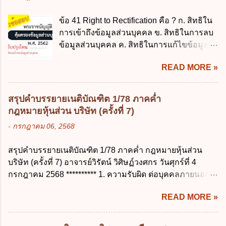
รักษาเงินทดรองราชการไว้ ณ ที่ทำการ เพื่อ
ตัวเพื่อเลี้ยงดูบุตร เป็นไปตามข้อใด ก. ลาได้ไม่
สำรองจ่ายได้แห่งละไม่เกินเท่าใร ก. 100,000
ข้อ 41 Right to Rectification คือ ? ก. สิทธิใน
เกิน 90 วัน ข. ลาต่อเนื่องจากการคลอดบุตรได้
บาท ข. 50,000 บาท ค. 30,000 บาท ง. 10,000
การเข้าถึงข้อมูลส่วนบุคคล ข. สิทธิในการลบ
ไม่เกิน 90 วันทำการ ค. ลาได้ไม่เกิน 120 วัน
บาท ข้อ 4 ดอกเบี้ยที่เกิดจากการนำเงินทดรอง
ข้อมูลส่วนบุคคล ค. สิทธิในการแก้ไขข้อมูล
ง. ลาต่อเนื่องจากการคลอดบุตรได้ไม่เกิน 150
ราชการจำนวนที่เกินกว่า...
ส่วนบุคคลให้ถูกต้อง ง. สิทธิในการคัดค้าน
วันทำการ ข้อ 14 ตามระเบียบสำนักนายก
READ MORE »
การประมวลผลข้อมูลส่วนบุคคล ข้อ 42 ผู้
รัฐมนตรี ว่าด้วยการลาของข้าราชการ พ.ศ.
ควบคุมข้อมูลส่วนบุคคลต้องแก้ไขข้อมูลส่วน
2555 กำหนดให้ข้าราชการที่รับราชการติดต่อ
บุคคลตามหลักการข้อใด ก. ถูกต้อง เป็น
กันมาแล้วไม่น้อยกว่า 10 ปี มีสิทธินำวันลาพัก
สรุปคำบรรยายเนติบัณฑิต 1/78 ภาคค่ำ
ปัจจุบัน ข. สมบูรณ์ ค. ไม่ก่อให้เกิดความ
ผ่อนสะสมรวมกับวันลาพักผ่อนในปีปัจจุบันได้
กฎหมายหุ้นส่วน บริษัท (ครั้งที่ 7)
เข้าใจผิด ง. ถูกทุกข้อ ข้อ 43 มาตรการทาง
กี่วัน ก. ไม่เกิน 20 วัน ข. ไม่เกิน 30 วัน ค. ไม่
-
กรกฎาคม 06, 2568
กฎหมายคุ้มครองข้อมูลส่วนบุคคล ในกรณีผู้
เกิน 20 วันทำการ ง. ไม่เกิน 30 วันทำการ ข้อ
ควบคุมข้อมูลส่วนบุคคลไม่ดำเนินการแก้ไข
15 การลาติดตามคู่สมรส ต้องมีระยะเวลาไม่
สรุปคำบรรยายเนติบัณฑิต 1/78 ภาคค่ำ กฎหมายหุ้นส่วน
ข้อมูลส่วนบุคคลให้ถูกต้อง ก. ร้องทุกข์ ข. ร้อง
เกินกำหนดในข้อใดเพื่อมิให้มีผลเป็นการลา
บริษัท (ครั้งที่ 7) อาจารย์วิรัตน์ วิศิษฏ์วงศกร วันศุกร์ที่ 4
เรียน ค. อุทธรณ์ ง. ฟ้องร้อง ข้อ 44 หลักการ
ออกจากราชการ ก. ไม่เกิน 2 ปี ข. ไม่เกิน 3...
กรกฎาคม 2568 ********** 1. ความรับผิด ต่อบุคคลภายนอก
สำคัญของสิทธิในการลบข้อมูลส่วนบุคคล คือ
ความรับผิดร่วมกันโดยไม่จำกัดจำนวน ในกิจการที่หุ้นส่วน
ข้อใด ก. สิทธิขอให้ผู้ควบคุมข้อมูลส่วนบุคคล
READ MORE »
คนใดคนหนึ่งได้จัดทำไปในทางที่เป็น ธรรมดาการค้าขาย
ลบข้อมูลส่วนบุคคล ข. ขอให้ทำลายข้อมูล
ของห้างหุ้นส่วน ม.1050 , 1025 โดยพิจารณาตามสภาพแห่ง
ส่วนบุคคล ค. ทำให้ข้อมูลส่วนบุคคลไม่
กิจการ การงานของห้าง และประเพณีทางการค้า -หุ้นส่วน