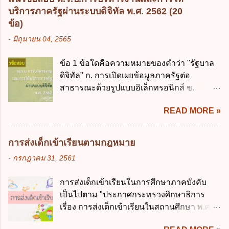
ในประเทศเพื่อใช้เป็นกรอบในการบริหารหนี้
กระทรวงการคลัง เป็นผู้รักษาการตามพระ
บริการภาครัฐผ่านระบบดิจิทัล พ.ศ. 2562 (20
สาธารณะเป็นไปตามข้อใด ก. ไม่เกินร้อยละ 5
ราช บัญญัติวิธีการงบประมาณ พ.ศ. 2561 4.
ข้อ)
ข. ไม่เกินร้อยละ 10 ค. ไม่เกินร้อยละ 35 ง. ไม่
รัฐมนตรีว่าการกระทรวงการคลังมีหน้าที่
-
มิถุนายน 04, 2565
เกินร้อยละ 60 ข้อ 3 กฎหมายว่าด้วยวินัยการ
ควบคุมการใช้จ่ายงบประมาณให้เป็นไปอย่าง
เงินการคลังของรัฐกำหนดหลักการห้ามเสนอ
โปร่งใสและตรวจสอบได้ ข้อ 4. พระราช
ข้อ 1 ข้อใดคือความหมายของคำว่า "รัฐบาล
กฎหมายที่ให้จัดเก็บภาษีอากรหรือค่า
บัญญัติวิธีการงบประมาณ พ.ศ. 2561 บัญญัติ
ดิจิทัล" ก. การเปิดเผยข้อมูลภาครัฐต่อ
ธรรมเนียมเพิ่มขึ้นจากที่กำหนดไว้ในกฎหมาย
ให้การบริหา...
สาธารณะด้วยรูปแบบอิเล็กทรอนิกส์ ข.
เพื่อการนำไปใช้จ่ายตามวัตถุประสงค์หรือเพื่อ
การนำเทคโนโลยีดิจิทัลมาใช้เป็นเครื่องมือใน
การหนึ่งการใดเป็นการเฉพาะเจาะจง ยกเว้น
READ MORE »
การบริหารงาน การให้บริการ การบูรณาการ
ข้อใด ก. เป็นไปตามความต้องการของชุมชน
ข้อมูลภาครัฐ ค. วิธีการนำสัญลักษณ์ศูนย์และ
ข. เพื่อป็นรายได้ขององค์กรปกครองส่วนท้อง
หนึ่ง เพื่อใช้สร้างระบบต่าง ๆ ง. สำนักงาน
ถิ่น ค. มีเหตุจำเป็นหรือเหตุฉุกเฉินที่มิอาจหลีก
การส่งเด็กเข้าเรียนตามกฎหมาย
พัฒนารัฐบาลดิจิทัล (องค์การมหาชน) ข้อ 2
เลี่ยงได้ ง. สอดคล้องกับยุทธศาสตร์ชาติ ข้อ 4
-
กรกฎาคม 31, 2561
การบริหารงานภาครัฐและการจัดทำบริการ
หน่วยงานของรัฐจะต้องนำแผนการคลังระยะ
สาธารณะผ่านระบบดิจิทัล ต้องมีวัตถุประสงค์
ปานกลางที่คณะรัฐมนตรีเห็นชอบแล้วไปใช้
การส่งเด็กเข้าเรียนในการศึกษาภาคบังคับ
ดังต่อไปนี้ ยกเว้น ข้อใด ก. ให้มีการใช้ระบบ
ประกอบการพิจารณาในเรื่องต่อไปนี้ ยกเว้น
เป็นไปตาม "ประกาศกระทรวงศึกษาธิการ
ดิจิทัลอย่างคุ้มค่าและเต็มศักยภาพ ข. พัฒนา
ข้อใด ก. การจัดเก็บหรือหารายได้ ข. การ
เรื่อง การส่งเด็กเข้าเรียนในสถานศึกษา พ.ศ.
โครงสร้างพื้นฐานด้านดิจิทัลที่จำเป็นให้เป็นไป
จัดสรรงบประมาณรายจ่าย ค. การจัดทำงบ
2546" และ "ประกาศกระทรวงศึกษาธิการ
ตามมาตรฐานสากล ค. พัฒนาการเชื่อมโยง
ประมาณ ง. การก่...