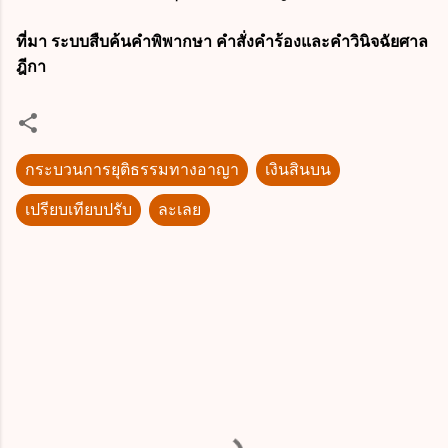
ที่มา ระบบสืบค้นคำพิพากษา คำสั่งคำร้องและคำวินิจฉัยศาล
ฎีกา
กระบวนการยุติธรรมทางอาญา
เงินสินบน
เปรียบเทียบปรับ
ละเลย
ค
ว
า
ม
คิ
ด
เ