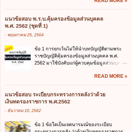
READ MORE »
เรื่อง หลักเกณฑ์และวิธีการปฏิบัติสำหรับผู้ที่
เครือข่ายดิจิทัล ง. เพิ่มประสิทธิภาคในการใช้
มิใช่ผู้ปกครองซึ่งมีเด็กที่มีอายุในเกณฑ์การ
จ่ายงบประมาณให้เกิดความคุ้มค่าและเป็นไป
ศึกษาภาคบังคับอาศัยอยู่" ออกตามความใน
ตามเป้าหมาย ข้อ 3 ข้อใดกล่าวได้ถูกต้องที่สุด
แนวข้อสอบ พ.ร.บ.คุ้มครองข้อมูลส่วนบุคคล
พระราชบัญญัติการศึกษาภาคบังคับ พ.ศ.
เกี่ยวกับ "แผนพัฒนารัฐบาลดิจิทัล" ก. เป็นธร
พ.ศ. 2562 (ชุดที่ 1)
2545 ซึ่งเป็นกฎหมายที่มีโทษทางอาญา โดย
รมาภิบาลข้อมูลภาครัฐ ข. เป็นศูนย์แลกเปลี่ยน
-
พฤษภาคม 25, 2564
มีสาระสำคัญดังนี้ 1. คำว่า "เด็ก" หมายถึง เด็ก
ข้อมูลกลาง ค. กำหนดสิทธิ หน้าที่ และความ
ซึ่งมีอายุย่างเข้าปีที่ 7 จนถึงอายุย่างเข้าปีที่ 16
รับผิดชอบในการบริหารจัดการข้อมูลของ
ข้อ 1 การยกเว้นไม่ให้นำบทบัญญัติตามพระ
เว้นแต่เด็กที่สอบได้ชั้นปีที่ 9 ของการศึกษา
หน่วยงานของรัฐ ง. กำหนดกรอบและทิศทาง
ราชบัญญัติคุ้มครองข้อมูลส่วนบุคคล พ.ศ.
ภาคบังคับแล้ว 2. ผู้ปกครอง คือ 2.1 บิดา
การบริหารงานภาครัฐและการจัดทำบริการ
2562 มาใช้บังคับแก่ผู้ควบคุมข้อมูลส่วนบุคคล
มารดา 2.2 บิดาหรือมารดา ซึ่งเป็นผู้ใช้
สาธารณะในรูปแบบดิจิทัล ข้อ 4 กรรมการ
จะต้องออกเป็นกฎหมายใด ก. พระราชบัญญัติ
อำนาจปกครอง 2.3 ผู้ปกครองตามประมวล
พัฒนารัฐบาลดิจิทัลโดยตำแหน่ง ม...
READ MORE »
ข. พระราชกำหนด ค. พระราชกฤษฎีกา ง. กฎ
กฎหมายแพ่งและพาณิชย์ 2.4 บุคคลที่เด็ก
กระทรวง ข้อ 2 กฎหมายตามข้อ 1 กำหนด
อยู่ด้วยเป็นประจำหรือที่เด็กอยู่รับใช้การงาน
หน่วยงานและกิจการใดที่ผู้ควบคุมข้อมูลส่วน
3. ผู้ปกครองดังกล่าว มีหน้าที่ ส่งเด็กเข้าเรียน
แนวข้อสอบ ระเบียบกระทรวงการคลังว่าด้วย
บุคคลไม่อยู่ในบังคับพระราชบัญญัติคุ้มครอง
ในสถานศึกษาในวันแรกของการเปิดเรียนภาค
เงินทดรองราชการ พ.ศ.2562
ข้อมูลส่วนบุคคล พ.ศ. 2562 ก. หน่วยงานของ
ต้น (ภาคเรียนที่ 1) 4. กรณีผู้ปกครองยังไม่ได้
-
ธันวาคม 10, 2562
รัฐทุกแห่ง ข. กิจการด้านการศึกษา ค. กิจการ
ส่งเด็กเข้าเรียนภายใน 7 วัน นับแต่วันแรกของ
ด้านความบันเทิงและนันทนาการ ง. ถูกทุกข้อ
การเปิดเรียนภาคต้น ถ้าสถานศึกษายังมิไ...
ข้อ 1 ข้อใดเป็นเจตนารมณ์ของระเบียบ
ข้อ 3 โดยหลัก ทั่วไป พระราชบัญญัติคุ้มครอง
กระทรวงการคลัง ว่าด้วยเงินทดรองราชการ