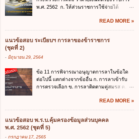
ข้อมูลส่วนบุคคล พ.ศ. 2562 ใช้บังคับตั้งแต่วัน
พ.ศ. 2562 ก. ให้ส่วนราชการใช้จ่ายได้
ใด ก. 26 พฤษภาคม 2562 ข. 27 พฤษภาคม
รวดเร็ว คล่องตัว และมีประสิทธิภาพ ข. ให้
2562 ค. 28 พฤษภาคม 2562 ง. 29
READ MORE »
ส่วนราชการมีเงินทดรองราชการเพื่อรองจ่าย
พฤษภาคม 2562 ข้อ 4 "บุคคลหรือนิติบุคคล
ตามข้อผูกพันในการกู้เงินจากต่างประเทศ ค.
ซึ่งมีอำนาจหน้าที่ตัดสินใจเกี่ยวกับการเก็บ
รองรับการปฏิบัติงานด้านการเงินการคลังตาม
รวบรวม ใช้ หรือเปิดเผยข้อมูลส่วนบุคคล" คือ
แนวข้อสอบ ระเบียบฯ การลาของข้าราชการ
นโยบาย New GFMIS Thai ง. สนับสนุนการให้
ความหมายตามข้อใด ก. ผู้ควบคุมข้อมูลส่วน
(ชุดที่ 2)
ความช่วยเหลือในกรณีจำเป็นเร่งด่วนที่ไม่
บุคคล ข. ผู้ประมวลผลข้อมูลส่วนบุคคล ค.
-
มิถุนายน 29, 2564
สามารถรอการเบิกเงินจากงบประมาณได้ ข้อ
พนักงานเจ้าหน้าที่ ง. ไม่มีข้อใดถูกต้อง ข้อ 5 ผู้
2 ระเบียบกระทรวงการคลัง ว่าด้วยเงินทดรอง
มีอำนาจแต่งตั้งพนักงานเจ้าหน้าที่ตามพระ
ข้อ 11 การพิจารณาอนุญาตการลาในข้อใด
ราชการ พ.ศ. 2562 ออกโดยอาศัยกฎหมาย
ราชบัญญัติคุ้มครองข้อมูลส่วนบุคคล พ.ศ.
ต่อไปนี้ แตกต่างจากข้ออื่น ก. การลาเข้ารับ
แม่บทใด ก. พระราชบัญญัติวิธีการงบ
2562 ก. นายกรัฐมนตรี ข. รัฐมนตรีว่าการ
การตรวจเลือก ข. การลาติดตามคู่สมรส ค.
ประมาณ พ.ศ. 2561 ข. พระราชบัญญัติวินัย
กระทรวงดิจิทัลเพื่อเศร...
การลาพักผ่อน ง. การลาไปศึกษา ฝึกอบรม
การเงินการคลังของรัฐ พ.ศ. 2561 ค. พระราช
READ MORE »
ปฏิบัติการวิจัย หรือดูงาน ข้อ 12 ข้อใด ไม่ ถูก
บัญญัติเงินคงคลัง พ.ศ. 2491 ง. ระเบียบ
ต้องเกี่ยวกับการลาไปช่วยเหลือภริยาที่คลอด
กระทรวงการคลัง ว่าด้วยการเบิกเงินจากคลัง
บุตร ก. ต้องเป็นภริยาโดยชอบด้วยกฎหมาย ข.
การรับเงิน การจ่ายเงิน การเก็บรักษาเงิน และ
แนวข้อสอบ พ.ร.บ.คุ้มครองข้อมูลส่วนบุคคล
ลาได้เพียงครั้งเดียว ค. ต้องลาภายใน 90 วัน
การนำเงินส่งคลัง พ.ศ. 2562 ข้อ 3 ส่วน
พ.ศ. 2562 (ชุดที่ 5)
นับแต่วันที่คลอดบุตร ง. ลาได้ครั้งหนึ่งติดต่อ
ราชการผู้เบิกในส่วนภูมิภาคมีอำนาจเก็บ
-
กรกฎาคม 17, 2565
กันไม่เกิน 15 วันทำการ ข้อ 13 สิทธิลากิจส่วน