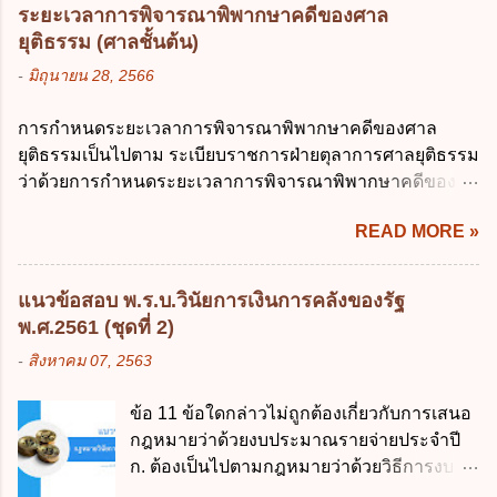
กิจการ การงานของห้าง และประเพณีทางการค้า -หุ้นส่วน
สามารถระบุถึงตนได้ ง. ถูกทุกข้อ ข้อ 45
ระยะเวลาการพิจารณาพิพากษาคดีของศาล
ต้องจัดการในนามของห้าง ไม่ว่าจะมีมูลเหตุจูงใจเพราะทุจริต
เงื่อนไข ในการใช้สิทธิลบข้อมูลส่วนบุคคล ข้อ
ยุติธรรม (ศาลชั้นต้น)
หรือมีอำนาจจัดการหรือไม่ก็ตาม จึงเป็นไปตามหลักกฎหมาย
ใดไม่เกี่ยวข้อง ก. ข้อมูลหมดความจำเป็นใน
-
มิถุนายน 28, 2566
ปิดปากหุ้นส่วนคนอื่น และหลักลูกหนี้ร่วมตามม.291 เพื่อ
การประมวลผลตามวัตถุประสงค์ ข. เป็นข้อมูล
คุ้มครองบุคคลภายนอกผู้สุจริต ไม่ว่าการจัดการนั้นจะก่อให้
ส่วนบุคคลที่ไม่สมบูรณ์ ค. เจ้าของข้อมูลส่วน
การกำหนดระยะเวลาการพิจารณาพิพากษาคดีของศาล
เกิดมูลหนี้ใดก็ตาม รวมถึงมูลละเมิด 1.1) กรณีห้างหุ้นส่วน
บุคคลถอนความยินยอมในการเก็บรวบรวม
ยุติธรรมเป็นไปตาม ระเบียบราชการฝ่ายตุลาการศาลยุติธรรม
สามัญจดทะเบียน เมื่อห้าง ผิดนัด ชำระหนี้ เจ้าหนี้ของห้างฯ
ใช้หรือเปิดเผยข้อมูลส่วนบุคคล ง. ข้อมูลส่วน
ว่าด้วยการกำหนดระยะเวลาการพิจารณาพิพากษาคดีของ
ชอบที่จะเรียกให้ชำระหนี้เอาแต่ผู้เป็นหุ้นส่วนคนใคคนหนึ่ง
บุคคลได้ถูกใช้ประมวลผลโดยไม่ชอบด้วย
ศาลยุติธรรม พ.ศ. 2566 เว้นแต่มีกฎหมายกำหนดระยะเวลา
ก็ได้ ม.1070 เว้นแต่ ผู้เป็นหุ้นส่วนพิสูจน์ได้ว่า สินทรัพย์ของ
กฎ...
READ MORE »
ไว้เป็นอย่างอื่น ซึ่งมีผลใช้บังคับตั้งแต่วันที่ 24 มกราคม 2566
ห้างยังมีพอที่จะชำระหนี้ได้ และการที่จะบังคับเอาแก่ห้างนั้น
เป็นต้นไป โดยในส่วนของศาลชั้นต้นมีสาระสำคัญ ดังนี้ เพื่อ
ไม่เป็นการยาก ซึ่งแล้วแต่ศาลจะเห็นสมควร ม.1071 (ต่างกับ
ประโยชน์ในการบริหารจัดการคดี ให้จำแนกลักษณะหรือ
กรณีค้ำประกัน ม.689 ศาลใช้ดุลพินิจไม่ได้) 1.2) กรณีห้างหุ้น
แนวข้อสอบ พ.ร.บ.วินัยการเงินการคลังของรัฐ
ประเภทคดีออกเป็น 3 ประเภท ดังนี้ (1) คดีจัดการพิเศษ คือ
ส่วน...
พ.ศ.2561 (ชุดที่ 2)
คดีลักษณะที่ไม่มีความยุ่งยากซับซ้อนและมีแนวโน้มที่จะ
-
สิงหาคม 07, 2563
พิจารณาให้เสร็จได้ภายในนัดเดียว หรือในวันหนึ่งสามารถ
พิจารณาคดีให้แล้วเสร็จได้หลายคดี หรือสามารถส่งเอกสาร
ข้อ 11 ข้อใดกล่าวไม่ถูกต้องเกี่ยวกับการเสนอ
แทนการสืบพยานได้ หรือคดีประเภทอื่นที่ผู้รับผิดชอบใน
กฎหมายว่าด้วยงบประมาณรายจ่ายประจำปี
ราชการของศาลเห็นสมควรให้ดำเนินการอย่างคดีจัดการ
ก. ต้องเป็นไปตามกฎหมายว่าด้วยวิธีการงบ
พิเศษ โดย ศาลจะพิจารณาพิพากษาคดีให้แล้วเสร็จ ภายใน 6
ประมาณ ข. ต้องแสดงผลสัมฤทธิ์หรือ