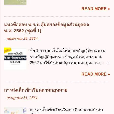
การนำเทคโนโลยีดิจิทัลมาใช้เป็นเครื่องมือใน
การหนึ่งการใดเป็นการเฉพาะเจาะจง ยกเว้น
READ MORE »
การบริหารงาน การให้บริการ การบูรณาการ
ข้อใด ก. เป็นไปตามความต้องการของชุมชน
ข้อมูลภาครัฐ ค. วิธีการนำสัญลักษณ์ศูนย์และ
ข. เพื่อป็นรายได้ขององค์กรปกครองส่วนท้อง
หนึ่ง เพื่อใช้สร้างระบบต่าง ๆ ง. สำนักงาน
ถิ่น ค. มีเหตุจำเป็นหรือเหตุฉุกเฉินที่มิอาจหลีก
แนวข้อสอบ พ.ร.บ.คุ้มครองข้อมูลส่วนบุคคล
พัฒนารัฐบาลดิจิทัล (องค์การมหาชน) ข้อ 2
เลี่ยงได้ ง. สอดคล้องกับยุทธศาสตร์ชาติ ข้อ 4
พ.ศ. 2562 (ชุดที่ 1)
การบริหารงานภาครัฐและการจัดทำบริการ
หน่วยงานของรัฐจะต้องนำแผนการคลังระยะ
-
พฤษภาคม 25, 2564
สาธารณะผ่านระบบดิจิทัล ต้องมีวัตถุประสงค์
ปานกลางที่คณะรัฐมนตรีเห็นชอบแล้วไปใช้
ดังต่อไปนี้ ยกเว้น ข้อใด ก. ให้มีการใช้ระบบ
ประกอบการพิจารณาในเรื่องต่อไปนี้ ยกเว้น
ข้อ 1 การยกเว้นไม่ให้นำบทบัญญัติตามพระ
ดิจิทัลอย่างคุ้มค่าและเต็มศักยภาพ ข. พัฒนา
ข้อใด ก. การจัดเก็บหรือหารายได้ ข. การ
ราชบัญญัติคุ้มครองข้อมูลส่วนบุคคล พ.ศ.
โครงสร้างพื้นฐานด้านดิจิทัลที่จำเป็นให้เป็นไป
จัดสรรงบประมาณรายจ่าย ค. การจัดทำงบ
2562 มาใช้บังคับแก่ผู้ควบคุมข้อมูลส่วนบุคคล
ตามมาตรฐานสากล ค. พัฒนาการเชื่อมโยง
ประมาณ ง. การก่...
จะต้องออกเป็นกฎหมายใด ก. พระราชบัญญัติ
เครือข่ายดิจิทัล ง. เพิ่มประสิทธิภาคในการใช้
READ MORE »
ข. พระราชกำหนด ค. พระราชกฤษฎีกา ง. กฎ
จ่ายงบประมาณให้เกิดความคุ้มค่าและเป็นไป
กระทรวง ข้อ 2 กฎหมายตามข้อ 1 กำหนด
ตามเป้าหมาย ข้อ 3 ข้อใดกล่าวได้ถูกต้องที่สุด
หน่วยงานและกิจการใดที่ผู้ควบคุมข้อมูลส่วน
เกี่ยวกับ "แผนพัฒนารัฐบาลดิจิทัล" ก. เป็นธร
การส่งเด็กเข้าเรียนตามกฎหมาย
บุคคลไม่อยู่ในบังคับพระราชบัญญัติคุ้มครอง
รมาภิบาลข้อมูลภาครัฐ ข. เป็นศูนย์แลกเปลี่ยน
-
กรกฎาคม 31, 2561
ข้อมูลส่วนบุคคล พ.ศ. 2562 ก. หน่วยงานของ
ข้อมูลกลาง ค. กำหนดสิทธิ หน้าที่ และความ
รัฐทุกแห่ง ข. กิจการด้านการศึกษา ค. กิจการ
รับผิดชอบในการบริหารจัดการข้อมูลของ
การส่งเด็กเข้าเรียนในการศึกษาภาคบังคับ
ด้านความบันเทิงและนันทนาการ ง. ถูกทุกข้อ
หน่วยงานของรัฐ ง. กำหนดกรอบและทิศทาง