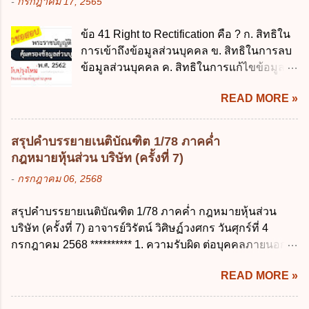
-
กรกฎาคม 17, 2565
สามารถรอการเบิกเงินจากงบประมาณได้ ข้อ
ส่งเด็กเข้าเรียนภายใน 7 วัน นับแต่วันแรกของ
2 ระเบียบกระทรวงการคลัง ว่าด้วยเงินทดรอง
การเปิดเรียนภาคต้น ถ้าสถานศึกษายังมิไ...
ข้อ 41 Right to Rectification คือ ? ก. สิทธิใน
ราชการ พ.ศ. 2562 ออกโดยอาศัยกฎหมาย
การเข้าถึงข้อมูลส่วนบุคคล ข. สิทธิในการลบ
แม่บทใด ก. พระราชบัญญัติวิธีการงบ
ข้อมูลส่วนบุคคล ค. สิทธิในการแก้ไขข้อมูล
ประมาณ พ.ศ. 2561 ข. พระราชบัญญัติวินัย
ส่วนบุคคลให้ถูกต้อง ง. สิทธิในการคัดค้าน
การเงินการคลังของรัฐ พ.ศ. 2561 ค. พระราช
READ MORE »
การประมวลผลข้อมูลส่วนบุคคล ข้อ 42 ผู้
บัญญัติเงินคงคลัง พ.ศ. 2491 ง. ระเบียบ
ควบคุมข้อมูลส่วนบุคคลต้องแก้ไขข้อมูลส่วน
กระทรวงการคลัง ว่าด้วยการเบิกเงินจากคลัง
บุคคลตามหลักการข้อใด ก. ถูกต้อง เป็น
การรับเงิน การจ่ายเงิน การเก็บรักษาเงิน และ
สรุปคำบรรยายเนติบัณฑิต 1/78 ภาคค่ำ
ปัจจุบัน ข. สมบูรณ์ ค. ไม่ก่อให้เกิดความ
การนำเงินส่งคลัง พ.ศ. 2562 ข้อ 3 ส่วน
กฎหมายหุ้นส่วน บริษัท (ครั้งที่ 7)
เข้าใจผิด ง. ถูกทุกข้อ ข้อ 43 มาตรการทาง
ราชการผู้เบิกในส่วนภูมิภาคมีอำนาจเก็บ
-
กรกฎาคม 06, 2568
กฎหมายคุ้มครองข้อมูลส่วนบุคคล ในกรณีผู้
รักษาเงินทดรองราชการไว้ ณ ที่ทำการ เพื่อ
ควบคุมข้อมูลส่วนบุคคลไม่ดำเนินการแก้ไข
สำรองจ่ายได้แห่งละไม่เกินเท่าใร ก. 100,000
สรุปคำบรรยายเนติบัณฑิต 1/78 ภาคค่ำ กฎหมายหุ้นส่วน
ข้อมูลส่วนบุคคลให้ถูกต้อง ก. ร้องทุกข์ ข. ร้อง
บาท ข. 50,000 บาท ค. 30,000 บาท ง. 10,000
บริษัท (ครั้งที่ 7) อาจารย์วิรัตน์ วิศิษฏ์วงศกร วันศุกร์ที่ 4
เรียน ค. อุทธรณ์ ง. ฟ้องร้อง ข้อ 44 หลักการ
บาท ข้อ 4 ดอกเบี้ยที่เกิดจากการนำเงินทดรอง
กรกฎาคม 2568 ********** 1. ความรับผิด ต่อบุคคลภายนอก
สำคัญของสิทธิในการลบข้อมูลส่วนบุคคล คือ
ราชการจำนวนที่เกินกว่า...
ความรับผิดร่วมกันโดยไม่จำกัดจำนวน ในกิจการที่หุ้นส่วน
ข้อใด ก. สิทธิขอให้ผู้ควบคุมข้อมูลส่วนบุคคล
READ MORE »
คนใดคนหนึ่งได้จัดทำไปในทางที่เป็น ธรรมดาการค้าขาย
ลบข้อมูลส่วนบุคคล ข. ขอให้ทำลายข้อมูล
ของห้างหุ้นส่วน ม.1050 , 1025 โดยพิจารณาตามสภาพแห่ง
ส่วนบุคคล ค. ทำให้ข้อมูลส่วนบุคคลไม่