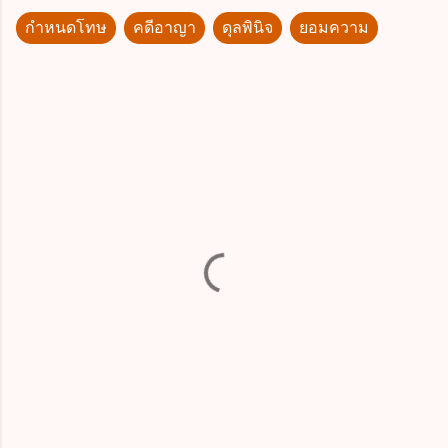
กำหนดโทษ
คดีอาญา
ดุลพินิจ
ยอมความ
ค
ว
า
ม
คิ
ด
เ
ห็
น