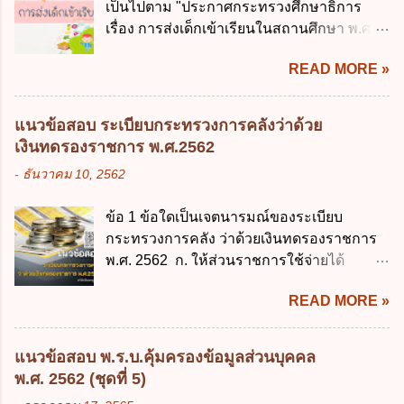
เป็นไปตาม "ประกาศกระทรวงศึกษาธิการ
ข้อ 3 โดยหลัก ทั่วไป พระราชบัญญัติคุ้มครอง
การบริหารงานภาครัฐและการจัดทำบริการ
เรื่อง การส่งเด็กเข้าเรียนในสถานศึกษา พ.ศ.
ข้อมูลส่วนบุคคล พ.ศ. 2562 ใช้บังคับตั้งแต่วัน
สาธารณะในรูปแบบดิจิทัล ข้อ 4 กรรมการ
2546" และ "ประกาศกระทรวงศึกษาธิการ
ใด ก. 26 พฤษภาคม 2562 ข. 27 พฤษภาคม
พัฒนารัฐบาลดิจิทัลโดยตำแหน่ง ม...
READ MORE »
เรื่อง หลักเกณฑ์และวิธีการปฏิบัติสำหรับผู้ที่
2562 ค. 28 พฤษภาคม 2562 ง. 29
มิใช่ผู้ปกครองซึ่งมีเด็กที่มีอายุในเกณฑ์การ
พฤษภาคม 2562 ข้อ 4 "บุคคลหรือนิติบุคคล
ศึกษาภาคบังคับอาศัยอยู่" ออกตามความใน
ซึ่งมีอำนาจหน้าที่ตัดสินใจเกี่ยวกับการเก็บ
แนวข้อสอบ ระเบียบกระทรวงการคลังว่าด้วย
พระราชบัญญัติการศึกษาภาคบังคับ พ.ศ.
รวบรวม ใช้ หรือเปิดเผยข้อมูลส่วนบุคคล" คือ
เงินทดรองราชการ พ.ศ.2562
2545 ซึ่งเป็นกฎหมายที่มีโทษทางอาญา โดย
ความหมายตามข้อใด ก. ผู้ควบคุมข้อมูลส่วน
-
ธันวาคม 10, 2562
มีสาระสำคัญดังนี้ 1. คำว่า "เด็ก" หมายถึง เด็ก
บุคคล ข. ผู้ประมวลผลข้อมูลส่วนบุคคล ค.
ซึ่งมีอายุย่างเข้าปีที่ 7 จนถึงอายุย่างเข้าปีที่ 16
พนักงานเจ้าหน้าที่ ง. ไม่มีข้อใดถูกต้อง ข้อ 5 ผู้
ข้อ 1 ข้อใดเป็นเจตนารมณ์ของระเบียบ
เว้นแต่เด็กที่สอบได้ชั้นปีที่ 9 ของการศึกษา
มีอำนาจแต่งตั้งพนักงานเจ้าหน้าที่ตามพระ
กระทรวงการคลัง ว่าด้วยเงินทดรองราชการ
ภาคบังคับแล้ว 2. ผู้ปกครอง คือ 2.1 บิดา
ราชบัญญัติคุ้มครองข้อมูลส่วนบุคคล พ.ศ.
พ.ศ. 2562 ก. ให้ส่วนราชการใช้จ่ายได้
มารดา 2.2 บิดาหรือมารดา ซึ่งเป็นผู้ใช้
2562 ก. นายกรัฐมนตรี ข. รัฐมนตรีว่าการ
รวดเร็ว คล่องตัว และมีประสิทธิภาพ ข. ให้
อำนาจปกครอง 2.3 ผู้ปกครองตามประมวล
กระทรวงดิจิทัลเพื่อเศร...
READ MORE »
ส่วนราชการมีเงินทดรองราชการเพื่อรองจ่าย
กฎหมายแพ่งและพาณิชย์ 2.4 บุคคลที่เด็ก
ตามข้อผูกพันในการกู้เงินจากต่างประเทศ ค.
อยู่ด้วยเป็นประจำหรือที่เด็กอยู่รับใช้การงาน
รองรับการปฏิบัติงานด้านการเงินการคลังตาม
3. ผู้ปกครองดังกล่าว มีหน้าที่ ส่งเด็กเข้าเรียน
แนวข้อสอบ พ.ร.บ.คุ้มครองข้อมูลส่วนบุคคล
นโยบาย New GFMIS Thai ง. สนับสนุนการให้
ในสถานศึกษาในวันแรกของการเปิดเรียนภาค
พ.ศ. 2562 (ชุดที่ 5)
ความช่วยเหลือในกรณีจำเป็นเร่งด่วนที่ไม่
ต้น (ภาคเรียนที่ 1) 4. กรณีผู้ปกครองยังไม่ได้