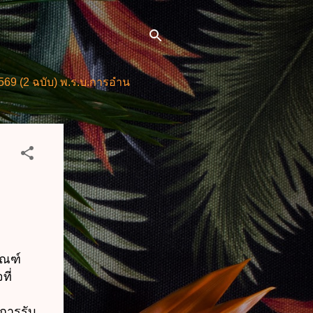
บ) พ.ร.บ.การอำนวยการความสะดวกในการพิจารณาอนุญาตและการใ
ณฑ์
ที่
การรับ