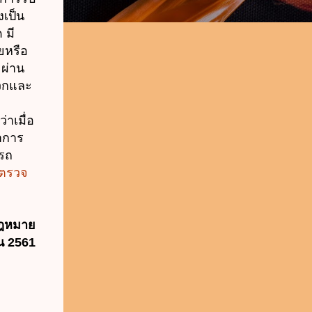
เป็น
 มี
ยหรือ
 ผ่าน
ดวกและ
าเมื่อ
กาการ
รถ
รตรวจ
กฎหมาย
น 2561