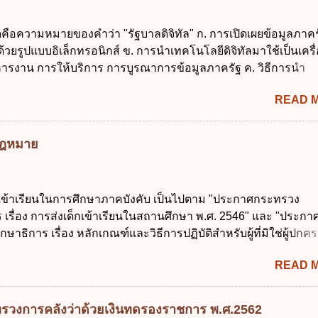
รวม ใช้ หรือเปิดเผยข้อมูลส่วนบุคคล" คือความหมายตามข้อใด ก. 
ูลส่วนบุคคล ข. ผู้ประมวลผลข้อมูลส่วนบุคคล ค. พนักงานเจ้าหน้าท
ดคือความหมายของคำว่า "รัฐบาลดิจิทัล" ก. การเปิดเผยข้อมูลภาคร
ถูกต้อง ข้อ 5 ผู้มีอำนาจแต่งตั้งพนักงานเจ้าหน้าที่ตามพระราชบัญญั
ยรูปแบบอิเล็กทรอนิกส์ ข. การนำเทคโนโลยีดิจิทัลมาใช้เป็นเครื่
้อมูลส่วนบุคคล พ.ศ. 2562 ก. นายกรัฐมนตรี ข. รัฐมนตรีว่าการกร
ารงาน การให้บริการ การบูรณาการข้อมูลภาครัฐ ค. วิธีการนำ
ศร...
ูนย์และหนึ่ง เพื่อใช้สร้างระบบต่าง ๆ ง. สำนักงานพัฒนารัฐบาลดิจ
READ 
หาชน) ข้อ 2 การบริหารงานภาครัฐและการจัดทำบริการสาธารณ
 ต้องมีวัตถุประสงค์ดังต่อไปนี้ ยกเว้น ข้อใด ก. ให้มีการใช้ระบบดิจิ
่าและเต็มศักยภาพ ข. พัฒนาโครงสร้างพื้นฐานด้านดิจิทัลที่จำเป็นให
มกฎหมาย
นสากล ค. พัฒนาการเชื่อมโยงเครือข่ายดิจิทัล ง. เพิ่มประสิทธิ
ยงบประมาณให้เกิดความคุ้มค่าและเป็นไปตามเป้าหมาย ข้อ 3 ข้อใ
ที่สุดเกี่ยวกับ "แผนพัฒนารัฐบาลดิจิทัล" ก. เป็นธรรมาภิบาลข้อมูลภ
กเข้าเรียนในการศึกษาภาคบังคับ เป็นไปตาม "ประกาศกระทรวง
แลกเปลี่ยนข้อมูลกลาง ค. กำหนดสิทธิ หน้าที่ และความรับผิดชอบใ
 เรื่อง การส่งเด็กเข้าเรียนในสถานศึกษา พ.ศ. 2546" และ "ประกา
การข้อมูลของหน่วยงานของรัฐ ง. กำหนดกรอบและทิศทางการบร
ษาธิการ เรื่อง หลักเกณฑ์และวิธีการปฏิบัติสำหรับผู้ที่มิใช่ผู้ปกครอ
การจัดทำบริการสาธารณะในรูปแบบดิจิทัล ข้อ 4 กรรมการพัฒนา
อายุในเกณฑ์การศึกษาภาคบังคับอาศัยอยู่" ออกตามความในพระราชบ
ตำแหน่ง ม...
READ 
าคบังคับ พ.ศ. 2545 ซึ่งเป็นกฎหมายที่มีโทษทางอาญา โดยมีสา
ว่า "เด็ก" หมายถึง เด็กซึ่งมีอายุย่างเข้าปีที่ 7 จนถึงอายุย่างเข้าปีที่ 1
สอบได้ชั้นปีที่ 9 ของการศึกษาภาคบังคับแล้ว 2. ผู้ปกครอง คือ 2.1
รวงการคลังว่าด้วยเงินทดรองราชการ พ.ศ.2562