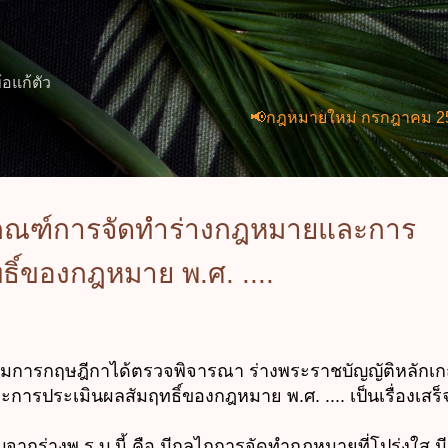
ข้ามไปที่เนื้อหาหลัก
้อแก้ตัว
📢กฎหมายใหม่ กรกฎาคม 2569 (2 ฉบั
กเกณฑ์การจัดทำร่างกฎหมายและการ
ธิ์ของกฎหมาย พ.ศ. ....
ฤษฎีกาได้ตรวจพิจารณา ร่างพระราชบัญญัติหลักเก
รประเมินผลสัมฤทธิ์ของกฎหมาย พ.ศ. .... เป็นเรื่องเสร็จ
ร่างพ.ร.บ.นี้ คือ มีกลไกการจัดทำกฎหมายที่โปร่งใส มี