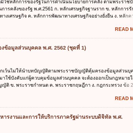
ใดมิใช่หลักการของรัฐในการดำเนินนโยบายการคลัง ตามพระราชบั
าณ พ.ศ. 2561 4. รัฐมนตรีว่าการกระทรวงการคลังมีหน้าที่ควบ
งินการคลังของรัฐ พ.ศ.2561 ก. หลักเศรษฐกิจฐานราก ข. หลักการร
ประมาณให้เป็นไปอย่างโปร่งใสและตรวจสอบได้ ข้อ 4. พระราชบัญญั
ทางเศรษฐกิจ ค. หลักการพัฒนาทางเศรษฐกิจอย่างยั่งยืน ง. หลักค
าณ พ.ศ. 2561 บัญญัติให้การบริหา...
คม ข้อ 2 สัดส่วนหนี้สาธารณะต่อผลิตภัณฑ์มวลรวมในประเทศเพื่
READ 
นการบริหารหนี้สาธารณะเป็นไปตามข้อใด ก. ไม่เกินร้อยละ 5 ข. ไ
ค. ไม่เกินร้อยละ 35 ง. ไม่เกินร้อยละ 60 ข้อ 3 กฎหมายว่าด้วยวินัย
งรัฐกำหนดหลักการห้ามเสนอกฎหมายที่ให้จัดเก็บภาษีอากรหรือค
ข้อมูลส่วนบุคคล พ.ศ. 2562 (ชุดที่ 1)
เพิ่มขึ้นจากที่กำหนดไว้ในกฎหมายเพื่อการนำไปใช้จ่ายตามวัตถุป
การหนึ่งการใดเป็นการเฉพาะเจาะจง ยกเว้นข้อใด ก. เป็นไปตามคว
ชุมชน ข. เพื่อป็นรายได้ขององค์กรปกครองส่วนท้องถิ่น ค. มีเหตุ
ยกเว้นไม่ให้นำบทบัญญัติตามพระราชบัญญัติคุ้มครองข้อมูลส่วนบ
กเฉินที่มิอาจหลีกเลี่ยงได้ ง. สอดคล้องกับยุทธศาสตร์ชาติ ข้อ 4 หน
 มาใช้บังคับแก่ผู้ควบคุมข้อมูลส่วนบุคคล จะต้องออกเป็นกฎหมายใ
้องนำแผนการคลังระยะปานกลางที่คณะรัฐมนตรีเห็นชอบแล้วไปใ
ญัติ ข. พระราชกำหนด ค. พระราชกฤษฎีกา ง. กฎกระทรวง ข้อ 
ิจารณาในเรื่องต่อไปนี้ ยกเว้นข้อใด ก. การจัดเก็บหรือหารายได้
ข้อ 1 กำหนดหน่วยงานและกิจการใดที่ผู้ควบคุมข้อมูลส่วนบุคคลไ
งบประมาณรายจ่าย ค. การจัดทำงบประมาณ ง. การก่...
READ 
ระราชบัญญัติคุ้มครองข้อมูลส่วนบุคคล พ.ศ. 2562 ก. หน่วยงานขอ
ิจการด้านการศึกษา ค. กิจการด้านความบันเทิงและนันทนาการ ง. ถู
ลัก ทั่วไป พระราชบัญญัติคุ้มครองข้อมูลส่วนบุคคล พ.ศ. 2562 ใช้บ
หารงานและการให้บริการภาครัฐผ่านระบบดิจิทัล พ.ศ.
นใด ก. 26 พฤษภาคม 2562 ข. 27 พฤษภาคม 2562 ค. 28 พฤษภาคม
าคม 2562 ข้อ 4 "บุคคลหรือนิติบุคคลซึ่งมีอำนาจหน้าที่ตัดสินใจเก