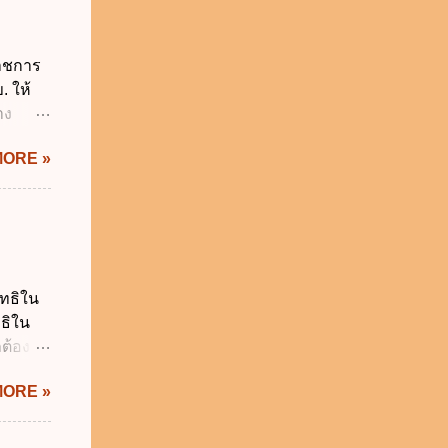
าม
็กอยู่
นวันแรก
ราชการ
รียน
. ให้
าง
IS Thai
MORE »
ิกเงิน
 พ.ศ.
.ศ.
ญัติ
 การรับ
น
ิทธิใน
ร เพื่อ
ทธิใน
 บาท ง.
ต้อง
า...
 ไม่ก่อ
MORE »
ูลส่วน
ห้ถูก
งสิทธิ