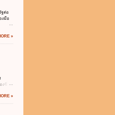
ผู้
ี่ ง.
ัฐต่อ
ติ
องมือ
ะทรวง
ิทัล
MORE »
ะผ่าน
ทัล
้เป็นไป
ภาคใน
ดกล่าว
าครัฐ ข.
นการ
ศ
ิหารงาน
งซึ่งมี
รัฐบาล
ัญญัติ
MORE »
ระสำคัญ
6 เว้น
 บิดา