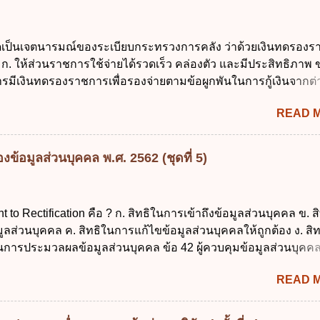
 บิดาหรือมารดา ซึ่งเป็นผู้ใช้อำนาจปกครอง 2.3 ผู้ปกครองต
มายแพ่งและพาณิชย์ 2.4 บุคคลที่เด็กอยู่ด้วยเป็นประจำหรือที่เด
าน 3. ผู้ปกครองดังกล่าว มีหน้าที่ ส่งเด็กเข้าเรียนในสถานศึกษาใ
ใดเป็นเจตนารมณ์ของระเบียบกระทรวงการคลัง ว่าด้วยเงินทดรอง
เรียนภาคต้น (ภาคเรียนที่ 1) 4. กรณีผู้ปกครองยังไม่ได้ส่งเด็กเข้าเ
ก. ให้ส่วนราชการใช้จ่ายได้รวดเร็ว คล่องตัว และมีประสิทธิภาพ ข
น นับแต่วันแรกของการเปิดเรียนภาคต้น ถ้าสถานศึกษายังมิไ...
รมีเงินทดรองราชการเพื่อรองจ่ายตามข้อผูกพันในการกู้เงินจากต่
 รองรับการปฏิบัติงานด้านการเงินการคลังตามนโยบาย New GFM
READ 
ุนการให้ความช่วยเหลือในกรณีจำเป็นเร่งด่วนที่ไม่สามารถรอการเบ
าณได้ ข้อ 2 ระเบียบกระทรวงการคลัง ว่าด้วยเงินทดรองราชการ
ดยอาศัยกฎหมายแม่บทใด ก. พระราชบัญญัติวิธีการงบประมาณ พ
ข้อมูลส่วนบุคคล พ.ศ. 2562 (ชุดที่ 5)
ระราชบัญญัติวินัยการเงินการคลังของรัฐ พ.ศ. 2561 ค. พระราชบัญ
 พ.ศ. 2491 ง. ระเบียบกระทรวงการคลัง ว่าด้วยการเบิกเงินจากคลัง
ายเงิน การเก็บรักษาเงิน และการนำเงินส่งคลัง พ.ศ. 2562 ข้อ 3 ส่ว
ht to Rectification คือ ? ก. สิทธิในการเข้าถึงข้อมูลส่วนบุคคล ข. ส
บิกในส่วนภูมิภาคมีอำนาจเก็บรักษาเงินทดรองราชการไว้ ณ ที่ทำกา
ลส่วนบุคคล ค. สิทธิในการแก้ไขข้อมูลส่วนบุคคลให้ถูกต้อง ง. สิ
ด้แห่งละไม่เกินเท่าใร ก. 100,000 บาท ข. 50,000 บาท ค. 30,000
นการประมวลผลข้อมูลส่วนบุคคล ข้อ 42 ผู้ควบคุมข้อมูลส่วนบุคคล
 ข้อ 4 ดอกเบี้ยที่เกิดจากการนำเงินทดรองราชการจำนวนที่เกินกว่
ลส่วนบุคคลตามหลักการข้อใด ก. ถูกต้อง เป็นปัจจุบัน ข. สมบูรณ์ ค.
READ 
ามเข้าใจผิด ง. ถูกทุกข้อ ข้อ 43 มาตรการทางกฎหมายคุ้มครองข้อม
รณีผู้ควบคุมข้อมูลส่วนบุคคลไม่ดำเนินการแก้ไขข้อมูลส่วนบุคคลใ
องทุกข์ ข. ร้องเรียน ค. อุทธรณ์ ง. ฟ้องร้อง ข้อ 44 หลักการสำคัญขอ