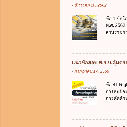
มารดา 2.2
-
ธันวาคม 10, 2562
ประมวลกฎห
รับใช้การง
ข้อ 1 ข้อ
ของการเปิด
พ.ศ. 2562 
ภายใน 7 วั
ส่วนราชกา
ประเทศ ค.
ง. สนับสน
จากงบประม
2562 ออกโ
แนวข้อสอบ พ.ร.บ.คุ้มครอง
2561 ข. พ
-
กรกฎาคม 17, 2565
เงินคงคลัง
เงิน การจ่
ข้อ 41 Rig
ราชการผู้เ
การลบข้อมู
สำรองจ่ายไ
การคัดค้า
10,000 บาท
แก้ไขข้อมู
ให้เกิดคว
บุคคล ในก
ต้อง ก. ร้