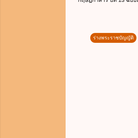
กฤษฎีกาสาร ปีที่ 13 ฉบั
ร่างพระราชบัญญัติ
ค
ว
า
ม
คิ
ด
เ
ห็
น