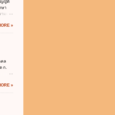
ญญัติ
คุมการ
ักษา
ติวิธี
วามเป็น
อใช้
MORE »
ม่เกิน
การเงิน
่า
ระสงค์
าม
จำเป็น
ุคคล
่วยงาน
ด ก.
ช้
2
 ข.
ม่อยู่
MORE »
งรัฐทุก
กทุกข้อ
ังคับ
 2562
ี่ยวกับ