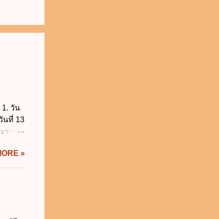
1. วัน
ันที่ 13
พระราช
บัญญัติ
MORE »
) พ.ศ.
ศของ
นายก
 พ.ศ.
 พ.ศ.
วิธี