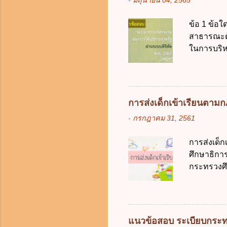
-
มิถุนายน 04, 2565
การเก็บรวบ
ควบคุมข้อม
ข้อ 1 ข้อใ
ไม่มีข้อใด
สาธารณะด้ว
คุ้มครองข
ในการบริห
ดิจิทัลเพื่อเ
สัญลักษณ์ศ
(องค์การม
ระบบดิจิทัล
อย่างคุ้มค
การส่งเด็กเข้าเรียนตา
ตามมาตรฐา
-
กรกฎาคม 31, 2561
การใช้จ่า
ได้ถูกต้อง
การส่งเด็
เป็นศูนย์
ศึกษาธิการ
บริหารจัด
กระทรวงศึก
ภาครัฐและ
เด็กที่มี
ดิจิทัลโดย
การศึกษาภ
ดังนี้ 1. คำ
แต่เด็กที่
แนวข้อสอบ ระเบียบกระท