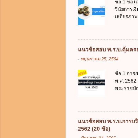
ข้อ 1 ข้อ
การงบประม
วินัยการเ
ใช้จ่ายงบ
เสถียรภาพ
การงบประม
ธรรมในสัง
เป็นกรอบใ
ร้อยละ 10 
การคลังขอ
แนวข้อสอบ พ.ร.บ.คุ้มครอง
ธรรมเนียม
-
พฤษภาคม 25, 2564
หรือเพื่อ
ต้องการของ
ข้อ 1 การ
หรือเหตุฉุ
พ.ศ. 2562
ของรัฐจะต
พระราชบัญ
ประกอบการพ
กฎหมายตาม
การจัดสรร
ในบังคับพ
แห่ง ข. ก
ข้อ 3 โดยห
แนวข้อสอบ พ.ร.บ.การบริ
ตั้งแต่วั
2562 (20 ข้อ)
ง. 29 พฤษภ