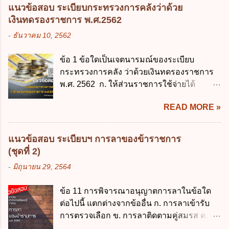
หน่วยงานและกิจการใดที่ผู้ควบคุมข้อมูลส่วน
3. ผู้ปกครองดังกล่าว มีหน้าที่ ส่งเด็กเข้าเรียน
แนวข้อสอบ ระเบียบกระทรวงการคลังว่าด้วย
บุคคลไม่อยู่ในบังคับพระราชบัญญัติคุ้มครอง
ในสถานศึกษาในวันแรกของการเปิดเรียนภาค
เงินทดรองราชการ พ.ศ.2562
ข้อมูลส่วนบุคคล พ.ศ. 2562 ก. หน่วยงานของ
ต้น (ภาคเรียนที่ 1) 4. กรณีผู้ปกครองยังไม่ได้
-
ธันวาคม 10, 2562
รัฐทุกแห่ง ข. กิจการด้านการศึกษา ค. กิจการ
ส่งเด็กเข้าเรียนภายใน 7 วัน นับแต่วันแรกของ
ด้านความบันเทิงและนันทนาการ ง. ถูกทุกข้อ
การเปิดเรียนภาคต้น ถ้าสถานศึกษายังมิไ...
ข้อ 1 ข้อใดเป็นเจตนารมณ์ของระเบียบ
ข้อ 3 โดยหลัก ทั่วไป พระราชบัญญัติคุ้มครอง
กระทรวงการคลัง ว่าด้วยเงินทดรองราชการ
ข้อมูลส่วนบุคคล พ.ศ. 2562 ใช้บังคับตั้งแต่วัน
พ.ศ. 2562 ก. ให้ส่วนราชการใช้จ่ายได้
ใด ก. 26 พฤษภาคม 2562 ข. 27 พฤษภาคม
รวดเร็ว คล่องตัว และมีประสิทธิภาพ ข. ให้
2562 ค. 28 พฤษภาคม 2562 ง. 29
READ MORE »
ส่วนราชการมีเงินทดรองราชการเพื่อรองจ่าย
พฤษภาคม 2562 ข้อ 4 "บุคคลหรือนิติบุคคล
ตามข้อผูกพันในการกู้เงินจากต่างประเทศ ค.
ซึ่งมีอำนาจหน้าที่ตัดสินใจเกี่ยวกับการเก็บ
รองรับการปฏิบัติงานด้านการเงินการคลังตาม
รวบรวม ใช้ หรือเปิดเผยข้อมูลส่วนบุคคล" คือ
แนวข้อสอบ ระเบียบฯ การลาของข้าราชการ
นโยบาย New GFMIS Thai ง. สนับสนุนการให้
ความหมายตามข้อใด ก. ผู้ควบคุมข้อมูลส่วน
(ชุดที่ 2)
ความช่วยเหลือในกรณีจำเป็นเร่งด่วนที่ไม่
บุคคล ข. ผู้ประมวลผลข้อมูลส่วนบุคคล ค.
-
มิถุนายน 29, 2564
สามารถรอการเบิกเงินจากงบประมาณได้ ข้อ
พนักงานเจ้าหน้าที่ ง. ไม่มีข้อใดถูกต้อง ข้อ 5 ผู้
2 ระเบียบกระทรวงการคลัง ว่าด้วยเงินทดรอง
มีอำนาจแต่งตั้งพนักงานเจ้าหน้าที่ตามพระ
ข้อ 11 การพิจารณาอนุญาตการลาในข้อใด
ราชการ พ.ศ. 2562 ออกโดยอาศัยกฎหมาย
ราชบัญญัติคุ้มครองข้อมูลส่วนบุคคล พ.ศ.
ต่อไปนี้ แตกต่างจากข้ออื่น ก. การลาเข้ารับ
แม่บทใด ก. พระราชบัญญัติวิธีการงบ
2562 ก. นายกรัฐมนตรี ข. รัฐมนตรีว่าการ
การตรวจเลือก ข. การลาติดตามคู่สมรส ค.
ประมาณ พ.ศ. 2561 ข. พระราชบัญญัติวินัย
กระทรวงดิจิทัลเพื่อเศร...
การลาพักผ่อน ง. การลาไปศึกษา ฝึกอบรม