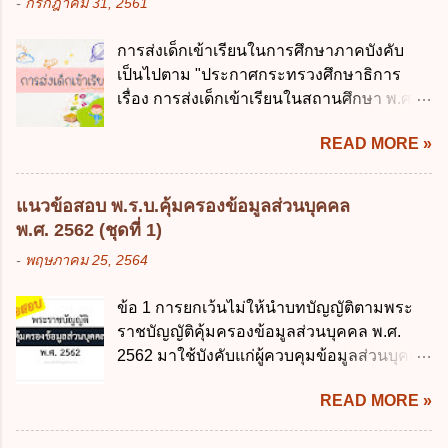
-
กรกฎาคม 31, 2561
การบริหารงานภาครัฐและการจัดทำบริการ
หน่วยงานของรัฐจะต้องนำแผนการคลังระยะ
สาธารณะผ่านระบบดิจิทัล ต้องมีวัตถุประสงค์
ปานกลางที่คณะรัฐมนตรีเห็นชอบแล้วไปใช้
การส่งเด็กเข้าเรียนในการศึกษาภาคบังคับ
ดังต่อไปนี้ ยกเว้น ข้อใด ก. ให้มีการใช้ระบบ
ประกอบการพิจารณาในเรื่องต่อไปนี้ ยกเว้น
เป็นไปตาม "ประกาศกระทรวงศึกษาธิการ
ดิจิทัลอย่างคุ้มค่าและเต็มศักยภาพ ข. พัฒนา
ข้อใด ก. การจัดเก็บหรือหารายได้ ข. การ
เรื่อง การส่งเด็กเข้าเรียนในสถานศึกษา พ.ศ.
โครงสร้างพื้นฐานด้านดิจิทัลที่จำเป็นให้เป็นไป
จัดสรรงบประมาณรายจ่าย ค. การจัดทำงบ
2546" และ "ประกาศกระทรวงศึกษาธิการ
ตามมาตรฐานสากล ค. พัฒนาการเชื่อมโยง
ประมาณ ง. การก่...
READ MORE »
เรื่อง หลักเกณฑ์และวิธีการปฏิบัติสำหรับผู้ที่
เครือข่ายดิจิทัล ง. เพิ่มประสิทธิภาคในการใช้
มิใช่ผู้ปกครองซึ่งมีเด็กที่มีอายุในเกณฑ์การ
จ่ายงบประมาณให้เกิดความคุ้มค่าและเป็นไป
ศึกษาภาคบังคับอาศัยอยู่" ออกตามความใน
ตามเป้าหมาย ข้อ 3 ข้อใดกล่าวได้ถูกต้องที่สุด
แนวข้อสอบ พ.ร.บ.คุ้มครองข้อมูลส่วนบุคคล
พระราชบัญญัติการศึกษาภาคบังคับ พ.ศ.
เกี่ยวกับ "แผนพัฒนารัฐบาลดิจิทัล" ก. เป็นธร
พ.ศ. 2562 (ชุดที่ 1)
2545 ซึ่งเป็นกฎหมายที่มีโทษทางอาญา โดย
รมาภิบาลข้อมูลภาครัฐ ข. เป็นศูนย์แลกเปลี่ยน
-
พฤษภาคม 25, 2564
มีสาระสำคัญดังนี้ 1. คำว่า "เด็ก" หมายถึง เด็ก
ข้อมูลกลาง ค. กำหนดสิทธิ หน้าที่ และความ
ซึ่งมีอายุย่างเข้าปีที่ 7 จนถึงอายุย่างเข้าปีที่ 16
รับผิดชอบในการบริหารจัดการข้อมูลของ
ข้อ 1 การยกเว้นไม่ให้นำบทบัญญัติตามพระ
เว้นแต่เด็กที่สอบได้ชั้นปีที่ 9 ของการศึกษา
หน่วยงานของรัฐ ง. กำหนดกรอบและทิศทาง
ราชบัญญัติคุ้มครองข้อมูลส่วนบุคคล พ.ศ.
ภาคบังคับแล้ว 2. ผู้ปกครอง คือ 2.1 บิดา
การบริหารงานภาครัฐและการจัดทำบริการ
2562 มาใช้บังคับแก่ผู้ควบคุมข้อมูลส่วนบุคคล
มารดา 2.2 บิดาหรือมารดา ซึ่งเป็นผู้ใช้
สาธารณะในรูปแบบดิจิทัล ข้อ 4 กรรมการ
จะต้องออกเป็นกฎหมายใด ก. พระราชบัญญัติ
อำนาจปกครอง 2.3 ผู้ปกครองตามประมวล
พัฒนารัฐบาลดิจิทัลโดยตำแหน่ง ม...
READ MORE »
ข. พระราชกำหนด ค. พระราชกฤษฎีกา ง. กฎ
กฎหมายแพ่งและพาณิชย์ 2.4 บุคคลที่เด็ก
กระทรวง ข้อ 2 กฎหมายตามข้อ 1 กำหนด
อยู่ด้วยเป็นประจำหรือที่เด็กอยู่รับใช้การงาน