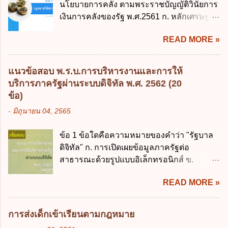
นโยบายการคลัง ตามพระราชบัญญัติวินัยการ
203 ลงวันที่ 31 สิงหาคม 2515 ข้อ 3. ข้อใดไม่
เงินการคลังของรัฐ พ.ศ.2561 ก. หลักเศรษฐกิจ
ถูกต้อง 1. นายกรัฐมนตรีมีอำนาจออกกฎเพื่อ
ฐานราก ข. หลักการรักษาเสถียรภาพทาง
ปฏิบัติการตามพระราชบัญญัติวิธีการงบ
READ MORE »
เศรษฐกิจ ค. หลักการพัฒนาทางเศรษฐกิจ
ประมาณ พ.ศ. 2561 2. นายกรัฐมนตรีเป็นผู้
อย่างยั่งยืน ง. หลักความเป็นธรรมในสังคม ข้อ
รักษาการตามพระราช บัญญัติวิธีการงบ
2 สัดส่วนหนี้สาธารณะต่อผลิตภัณฑ์มวลรวม
ประมาณ พ.ศ. 2561 3. รัฐมนตรีว่าการ
แนวข้อสอบ พ.ร.บ.การบริหารงานและการให้
ในประเทศเพื่อใช้เป็นกรอบในการบริหารหนี้
กระทรวงการคลัง เป็นผู้รักษาการตามพระ
บริการภาครัฐผ่านระบบดิจิทัล พ.ศ. 2562 (20
สาธารณะเป็นไปตามข้อใด ก. ไม่เกินร้อยละ 5
ราช บัญญัติวิธีการงบประมาณ พ.ศ. 2561 4.
ข้อ)
ข. ไม่เกินร้อยละ 10 ค. ไม่เกินร้อยละ 35 ง. ไม่
รัฐมนตรีว่าการกระทรวงการคลังมีหน้าที่
-
มิถุนายน 04, 2565
เกินร้อยละ 60 ข้อ 3 กฎหมายว่าด้วยวินัยการ
ควบคุมการใช้จ่ายงบประมาณให้เป็นไปอย่าง
เงินการคลังของรัฐกำหนดหลักการห้ามเสนอ
โปร่งใสและตรวจสอบได้ ข้อ 4. พระราช
ข้อ 1 ข้อใดคือความหมายของคำว่า "รัฐบาล
กฎหมายที่ให้จัดเก็บภาษีอากรหรือค่า
บัญญัติวิธีการงบประมาณ พ.ศ. 2561 บัญญัติ
ดิจิทัล" ก. การเปิดเผยข้อมูลภาครัฐต่อ
ธรรมเนียมเพิ่มขึ้นจากที่กำหนดไว้ในกฎหมาย
ให้การบริหา...
สาธารณะด้วยรูปแบบอิเล็กทรอนิกส์ ข.
เพื่อการนำไปใช้จ่ายตามวัตถุประสงค์หรือเพื่อ
การนำเทคโนโลยีดิจิทัลมาใช้เป็นเครื่องมือใน
การหนึ่งการใดเป็นการเฉพาะเจาะจง ยกเว้น
READ MORE »
การบริหารงาน การให้บริการ การบูรณาการ
ข้อใด ก. เป็นไปตามความต้องการของชุมชน
ข้อมูลภาครัฐ ค. วิธีการนำสัญลักษณ์ศูนย์และ
ข. เพื่อป็นรายได้ขององค์กรปกครองส่วนท้อง
หนึ่ง เพื่อใช้สร้างระบบต่าง ๆ ง. สำนักงาน
ถิ่น ค. มีเหตุจำเป็นหรือเหตุฉุกเฉินที่มิอาจหลีก
การส่งเด็กเข้าเรียนตามกฎหมาย
พัฒนารัฐบาลดิจิทัล (องค์การมหาชน) ข้อ 2
เลี่ยงได้ ง. สอดคล้องกับยุทธศาสตร์ชาติ ข้อ 4