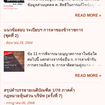
แม่บทใด ก. พระราชบัญญัติวิธีการงบ
2562 ก. นายกรัฐมนตรี ข. รัฐมนตรีว่าการ
ข้อมูลส่วนบุคคล ค. สิทธิในการแก้ไขข้อมูล
ประมาณ พ.ศ. 2561 ข. พระราชบัญญัติวินัย
กระทรวงดิจิทัลเพื่อเศร...
ส่วนบุคคลให้ถูกต้อง ง. สิทธิในการคัดค้าน
การเงินการคลังของรัฐ พ.ศ. 2561 ค. พระราช
READ MORE »
การประมวลผลข้อมูลส่วนบุคคล ข้อ 42 ผู้
บัญญัติเงินคงคลัง พ.ศ. 2491 ง. ระเบียบ
ควบคุมข้อมูลส่วนบุคคลต้องแก้ไขข้อมูลส่วน
กระทรวงการคลัง ว่าด้วยการเบิกเงินจากคลัง
บุคคลตามหลักการข้อใด ก. ถูกต้อง เป็น
การรับเงิน การจ่ายเงิน การเก็บรักษาเงิน และ
แนวข้อสอบ ระเบียบฯ การลาของข้าราชการ
ปัจจุบัน ข. สมบูรณ์ ค. ไม่ก่อให้เกิดความ
การนำเงินส่งคลัง พ.ศ. 2562 ข้อ 3 ส่วน
(ชุดที่ 2)
เข้าใจผิด ง. ถูกทุกข้อ ข้อ 43 มาตรการทาง
ราชการผู้เบิกในส่วนภูมิภาคมีอำนาจเก็บ
-
มิถุนายน 29, 2564
กฎหมายคุ้มครองข้อมูลส่วนบุคคล ในกรณีผู้
รักษาเงินทดรองราชการไว้ ณ ที่ทำการ เพื่อ
ควบคุมข้อมูลส่วนบุคคลไม่ดำเนินการแก้ไข
สำรองจ่ายได้แห่งละไม่เกินเท่าใร ก. 100,000
ข้อ 11 การพิจารณาอนุญาตการลาในข้อใด
ข้อมูลส่วนบุคคลให้ถูกต้อง ก. ร้องทุกข์ ข. ร้อง
บาท ข. 50,000 บาท ค. 30,000 บาท ง. 10,000
ต่อไปนี้ แตกต่างจากข้ออื่น ก. การลาเข้ารับ
เรียน ค. อุทธรณ์ ง. ฟ้องร้อง ข้อ 44 หลักการ
บาท ข้อ 4 ดอกเบี้ยที่เกิดจากการนำเงินทดรอง
การตรวจเลือก ข. การลาติดตามคู่สมรส ค.
สำคัญของสิทธิในการลบข้อมูลส่วนบุคคล คือ
ราชการจำนวนที่เกินกว่า...
การลาพักผ่อน ง. การลาไปศึกษา ฝึกอบรม
ข้อใด ก. สิทธิขอให้ผู้ควบคุมข้อมูลส่วนบุคคล
READ MORE »
ปฏิบัติการวิจัย หรือดูงาน ข้อ 12 ข้อใด ไม่ ถูก
ลบข้อมูลส่วนบุคคล ข. ขอให้ทำลายข้อมูล
ต้องเกี่ยวกับการลาไปช่วยเหลือภริยาที่คลอด
ส่วนบุคคล ค. ทำให้ข้อมูลส่วนบุคคลไม่
บุตร ก. ต้องเป็นภริยาโดยชอบด้วยกฎหมาย ข.
สามารถระบุถึงตนได้ ง. ถูกทุกข้อ ข้อ 45
สรุปคำบรรยายเนติบัณฑิต 1/78 ภาคค่ำ
ลาได้เพียงครั้งเดียว ค. ต้องลาภายใน 90 วัน
เงื่อนไข ในการใช้สิทธิลบข้อมูลส่วนบุคคล ข้อ
กฎหมายหุ้นส่วน บริษัท (ครั้งที่ 7)
นับแต่วันที่คลอดบุตร ง. ลาได้ครั้งหนึ่งติดต่อ
ใดไม่เกี่ยวข้อง ก. ข้อมูลหมดความจำเป็นใน
-
กรกฎาคม 06, 2568
กันไม่เกิน 15 วันทำการ ข้อ 13 สิทธิลากิจส่วน