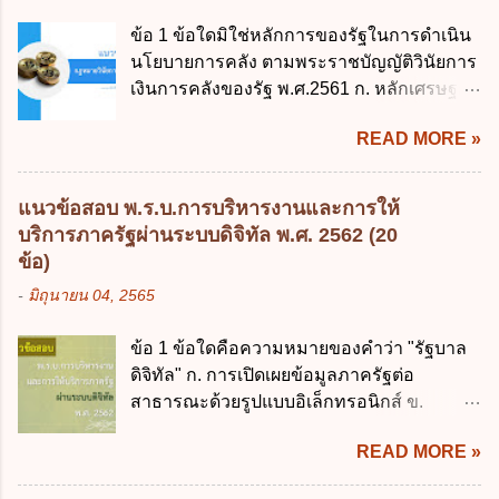
พระราชบัญญัติวิธีการงบประมาณ (ฉบับที่ 6)
ข้อ 1 ข้อใดมิใช่หลักการของรัฐในการดำเนิน
พ.ศ. 2544 4. ประกาศของคณะปฏิวัติ ฉบับที่
นโยบายการคลัง ตามพระราชบัญญัติวินัยการ
203 ลงวันที่ 31 สิงหาคม 2515 ข้อ 3. ข้อใดไม่
เงินการคลังของรัฐ พ.ศ.2561 ก. หลักเศรษฐกิจ
ถูกต้อง 1. นายกรัฐมนตรีมีอำนาจออกกฎเพื่อ
ฐานราก ข. หลักการรักษาเสถียรภาพทาง
ปฏิบัติการตามพระราชบัญญัติวิธีการงบ
READ MORE »
เศรษฐกิจ ค. หลักการพัฒนาทางเศรษฐกิจ
ประมาณ พ.ศ. 2561 2. นายกรัฐมนตรีเป็นผู้
อย่างยั่งยืน ง. หลักความเป็นธรรมในสังคม ข้อ
รักษาการตามพระราช บัญญัติวิธีการงบ
2 สัดส่วนหนี้สาธารณะต่อผลิตภัณฑ์มวลรวม
ประมาณ พ.ศ. 2561 3. รัฐมนตรีว่าการ
แนวข้อสอบ พ.ร.บ.การบริหารงานและการให้
ในประเทศเพื่อใช้เป็นกรอบในการบริหารหนี้
กระทรวงการคลัง เป็นผู้รักษาการตามพระ
บริการภาครัฐผ่านระบบดิจิทัล พ.ศ. 2562 (20
สาธารณะเป็นไปตามข้อใด ก. ไม่เกินร้อยละ 5
ราช บัญญัติวิธีการงบประมาณ พ.ศ. 2561 4.
ข้อ)
ข. ไม่เกินร้อยละ 10 ค. ไม่เกินร้อยละ 35 ง. ไม่
รัฐมนตรีว่าการกระทรวงการคลังมีหน้าที่
-
มิถุนายน 04, 2565
เกินร้อยละ 60 ข้อ 3 กฎหมายว่าด้วยวินัยการ
ควบคุมการใช้จ่ายงบประมาณให้เป็นไปอย่าง
เงินการคลังของรัฐกำหนดหลักการห้ามเสนอ
โปร่งใสและตรวจสอบได้ ข้อ 4. พระราช
ข้อ 1 ข้อใดคือความหมายของคำว่า "รัฐบาล
กฎหมายที่ให้จัดเก็บภาษีอากรหรือค่า
บัญญัติวิธีการงบประมาณ พ.ศ. 2561 บัญญัติ
ดิจิทัล" ก. การเปิดเผยข้อมูลภาครัฐต่อ
ธรรมเนียมเพิ่มขึ้นจากที่กำหนดไว้ในกฎหมาย
ให้การบริหา...
สาธารณะด้วยรูปแบบอิเล็กทรอนิกส์ ข.
เพื่อการนำไปใช้จ่ายตามวัตถุประสงค์หรือเพื่อ
การนำเทคโนโลยีดิจิทัลมาใช้เป็นเครื่องมือใน
การหนึ่งการใดเป็นการเฉพาะเจาะจง ยกเว้น
READ MORE »
การบริหารงาน การให้บริการ การบูรณาการ
ข้อใด ก. เป็นไปตามความต้องการของชุมชน
ข้อมูลภาครัฐ ค. วิธีการนำสัญลักษณ์ศูนย์และ
ข. เพื่อป็นรายได้ขององค์กรปกครองส่วนท้อง