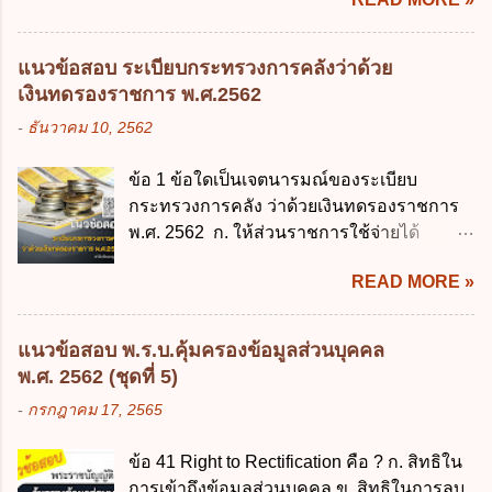
ข. พระราชกำหนด ค. พระราชกฤษฎีกา ง. กฎ
กฎหมายแพ่งและพาณิชย์ 2.4 บุคคลที่เด็ก
กระทรวง ข้อ 2 กฎหมายตามข้อ 1 กำหนด
อยู่ด้วยเป็นประจำหรือที่เด็กอยู่รับใช้การงาน
หน่วยงานและกิจการใดที่ผู้ควบคุมข้อมูลส่วน
3. ผู้ปกครองดังกล่าว มีหน้าที่ ส่งเด็กเข้าเรียน
แนวข้อสอบ ระเบียบกระทรวงการคลังว่าด้วย
บุคคลไม่อยู่ในบังคับพระราชบัญญัติคุ้มครอง
ในสถานศึกษาในวันแรกของการเปิดเรียนภาค
เงินทดรองราชการ พ.ศ.2562
ข้อมูลส่วนบุคคล พ.ศ. 2562 ก. หน่วยงานของ
ต้น (ภาคเรียนที่ 1) 4. กรณีผู้ปกครองยังไม่ได้
-
ธันวาคม 10, 2562
รัฐทุกแห่ง ข. กิจการด้านการศึกษา ค. กิจการ
ส่งเด็กเข้าเรียนภายใน 7 วัน นับแต่วันแรกของ
ด้านความบันเทิงและนันทนาการ ง. ถูกทุกข้อ
การเปิดเรียนภาคต้น ถ้าสถานศึกษายังมิไ...
ข้อ 1 ข้อใดเป็นเจตนารมณ์ของระเบียบ
ข้อ 3 โดยหลัก ทั่วไป พระราชบัญญัติคุ้มครอง
กระทรวงการคลัง ว่าด้วยเงินทดรองราชการ
ข้อมูลส่วนบุคคล พ.ศ. 2562 ใช้บังคับตั้งแต่วัน
พ.ศ. 2562 ก. ให้ส่วนราชการใช้จ่ายได้
ใด ก. 26 พฤษภาคม 2562 ข. 27 พฤษภาคม
รวดเร็ว คล่องตัว และมีประสิทธิภาพ ข. ให้
2562 ค. 28 พฤษภาคม 2562 ง. 29
READ MORE »
ส่วนราชการมีเงินทดรองราชการเพื่อรองจ่าย
พฤษภาคม 2562 ข้อ 4 "บุคคลหรือนิติบุคคล
ตามข้อผูกพันในการกู้เงินจากต่างประเทศ ค.
ซึ่งมีอำนาจหน้าที่ตัดสินใจเกี่ยวกับการเก็บ
รองรับการปฏิบัติงานด้านการเงินการคลังตาม
รวบรวม ใช้ หรือเปิดเผยข้อมูลส่วนบุคคล" คือ
แนวข้อสอบ พ.ร.บ.คุ้มครองข้อมูลส่วนบุคคล
นโยบาย New GFMIS Thai ง. สนับสนุนการให้
ความหมายตามข้อใด ก. ผู้ควบคุมข้อมูลส่วน
พ.ศ. 2562 (ชุดที่ 5)
ความช่วยเหลือในกรณีจำเป็นเร่งด่วนที่ไม่
บุคคล ข. ผู้ประมวลผลข้อมูลส่วนบุคคล ค.
-
กรกฎาคม 17, 2565
สามารถรอการเบิกเงินจากงบประมาณได้ ข้อ
พนักงานเจ้าหน้าที่ ง. ไม่มีข้อใดถูกต้อง ข้อ 5 ผู้
2 ระเบียบกระทรวงการคลัง ว่าด้วยเงินทดรอง
มีอำนาจแต่งตั้งพนักงานเจ้าหน้าที่ตามพระ
ข้อ 41 Right to Rectification คือ ? ก. สิทธิใน
ราชการ พ.ศ. 2562 ออกโดยอาศัยกฎหมาย
ราชบัญญัติคุ้มครองข้อมูลส่วนบุคคล พ.ศ.
การเข้าถึงข้อมูลส่วนบุคคล ข. สิทธิในการลบ