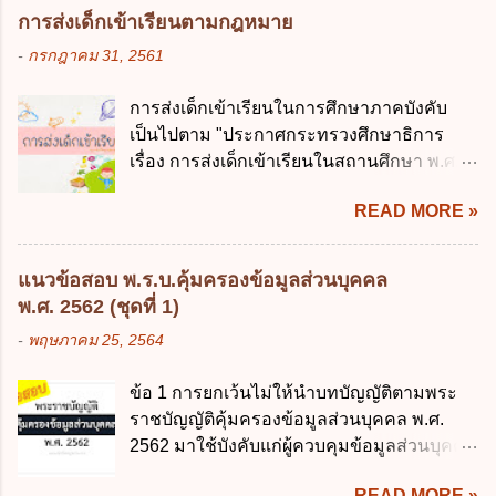
หนึ่ง เพื่อใช้สร้างระบบต่าง ๆ ง. สำนักงาน
ถิ่น ค. มีเหตุจำเป็นหรือเหตุฉุกเฉินที่มิอาจหลีก
การส่งเด็กเข้าเรียนตามกฎหมาย
พัฒนารัฐบาลดิจิทัล (องค์การมหาชน) ข้อ 2
เลี่ยงได้ ง. สอดคล้องกับยุทธศาสตร์ชาติ ข้อ 4
-
กรกฎาคม 31, 2561
การบริหารงานภาครัฐและการจัดทำบริการ
หน่วยงานของรัฐจะต้องนำแผนการคลังระยะ
สาธารณะผ่านระบบดิจิทัล ต้องมีวัตถุประสงค์
ปานกลางที่คณะรัฐมนตรีเห็นชอบแล้วไปใช้
การส่งเด็กเข้าเรียนในการศึกษาภาคบังคับ
ดังต่อไปนี้ ยกเว้น ข้อใด ก. ให้มีการใช้ระบบ
ประกอบการพิจารณาในเรื่องต่อไปนี้ ยกเว้น
เป็นไปตาม "ประกาศกระทรวงศึกษาธิการ
ดิจิทัลอย่างคุ้มค่าและเต็มศักยภาพ ข. พัฒนา
ข้อใด ก. การจัดเก็บหรือหารายได้ ข. การ
เรื่อง การส่งเด็กเข้าเรียนในสถานศึกษา พ.ศ.
โครงสร้างพื้นฐานด้านดิจิทัลที่จำเป็นให้เป็นไป
จัดสรรงบประมาณรายจ่าย ค. การจัดทำงบ
2546" และ "ประกาศกระทรวงศึกษาธิการ
ตามมาตรฐานสากล ค. พัฒนาการเชื่อมโยง
ประมาณ ง. การก่...
READ MORE »
เรื่อง หลักเกณฑ์และวิธีการปฏิบัติสำหรับผู้ที่
เครือข่ายดิจิทัล ง. เพิ่มประสิทธิภาคในการใช้
มิใช่ผู้ปกครองซึ่งมีเด็กที่มีอายุในเกณฑ์การ
จ่ายงบประมาณให้เกิดความคุ้มค่าและเป็นไป
ศึกษาภาคบังคับอาศัยอยู่" ออกตามความใน
ตามเป้าหมาย ข้อ 3 ข้อใดกล่าวได้ถูกต้องที่สุด
แนวข้อสอบ พ.ร.บ.คุ้มครองข้อมูลส่วนบุคคล
พระราชบัญญัติการศึกษาภาคบังคับ พ.ศ.
เกี่ยวกับ "แผนพัฒนารัฐบาลดิจิทัล" ก. เป็นธร
พ.ศ. 2562 (ชุดที่ 1)
2545 ซึ่งเป็นกฎหมายที่มีโทษทางอาญา โดย
รมาภิบาลข้อมูลภาครัฐ ข. เป็นศูนย์แลกเปลี่ยน
-
พฤษภาคม 25, 2564
มีสาระสำคัญดังนี้ 1. คำว่า "เด็ก" หมายถึง เด็ก
ข้อมูลกลาง ค. กำหนดสิทธิ หน้าที่ และความ
ซึ่งมีอายุย่างเข้าปีที่ 7 จนถึงอายุย่างเข้าปีที่ 16
รับผิดชอบในการบริหารจัดการข้อมูลของ
ข้อ 1 การยกเว้นไม่ให้นำบทบัญญัติตามพระ
เว้นแต่เด็กที่สอบได้ชั้นปีที่ 9 ของการศึกษา
หน่วยงานของรัฐ ง. กำหนดกรอบและทิศทาง
ราชบัญญัติคุ้มครองข้อมูลส่วนบุคคล พ.ศ.
ภาคบังคับแล้ว 2. ผู้ปกครอง คือ 2.1 บิดา
การบริหารงานภาครัฐและการจัดทำบริการ
2562 มาใช้บังคับแก่ผู้ควบคุมข้อมูลส่วนบุคคล
มารดา 2.2 บิดาหรือมารดา ซึ่งเป็นผู้ใช้
สาธารณะในรูปแบบดิจิทัล ข้อ 4 กรรมการ
จะต้องออกเป็นกฎหมายใด ก. พระราชบัญญัติ
อำนาจปกครอง 2.3 ผู้ปกครองตามประมวล
พัฒนารัฐบาลดิจิทัลโดยตำแหน่ง ม...
READ MORE »