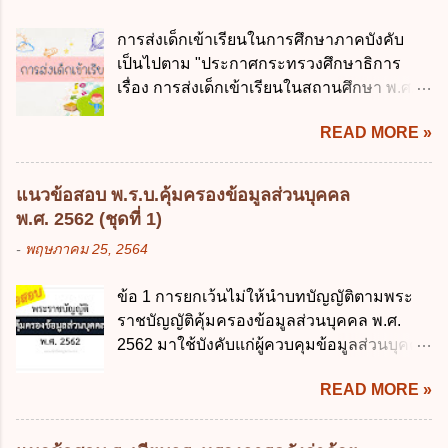
หน่วยงานของรัฐจะต้องนำแผนการคลังระยะ
สาธารณะผ่านระบบดิจิทัล ต้องมีวัตถุประสงค์
ปานกลางที่คณะรัฐมนตรีเห็นชอบแล้วไปใช้
การส่งเด็กเข้าเรียนในการศึกษาภาคบังคับ
ดังต่อไปนี้ ยกเว้น ข้อใด ก. ให้มีการใช้ระบบ
ประกอบการพิจารณาในเรื่องต่อไปนี้ ยกเว้น
เป็นไปตาม "ประกาศกระทรวงศึกษาธิการ
ดิจิทัลอย่างคุ้มค่าและเต็มศักยภาพ ข. พัฒนา
ข้อใด ก. การจัดเก็บหรือหารายได้ ข. การ
เรื่อง การส่งเด็กเข้าเรียนในสถานศึกษา พ.ศ.
โครงสร้างพื้นฐานด้านดิจิทัลที่จำเป็นให้เป็นไป
จัดสรรงบประมาณรายจ่าย ค. การจัดทำงบ
2546" และ "ประกาศกระทรวงศึกษาธิการ
ตามมาตรฐานสากล ค. พัฒนาการเชื่อมโยง
ประมาณ ง. การก่...
READ MORE »
เรื่อง หลักเกณฑ์และวิธีการปฏิบัติสำหรับผู้ที่
เครือข่ายดิจิทัล ง. เพิ่มประสิทธิภาคในการใช้
มิใช่ผู้ปกครองซึ่งมีเด็กที่มีอายุในเกณฑ์การ
จ่ายงบประมาณให้เกิดความคุ้มค่าและเป็นไป
ศึกษาภาคบังคับอาศัยอยู่" ออกตามความใน
ตามเป้าหมาย ข้อ 3 ข้อใดกล่าวได้ถูกต้องที่สุด
แนวข้อสอบ พ.ร.บ.คุ้มครองข้อมูลส่วนบุคคล
พระราชบัญญัติการศึกษาภาคบังคับ พ.ศ.
เกี่ยวกับ "แผนพัฒนารัฐบาลดิจิทัล" ก. เป็นธร
พ.ศ. 2562 (ชุดที่ 1)
2545 ซึ่งเป็นกฎหมายที่มีโทษทางอาญา โดย
รมาภิบาลข้อมูลภาครัฐ ข. เป็นศูนย์แลกเปลี่ยน
-
พฤษภาคม 25, 2564
มีสาระสำคัญดังนี้ 1. คำว่า "เด็ก" หมายถึง เด็ก
ข้อมูลกลาง ค. กำหนดสิทธิ หน้าที่ และความ
ซึ่งมีอายุย่างเข้าปีที่ 7 จนถึงอายุย่างเข้าปีที่ 16
รับผิดชอบในการบริหารจัดการข้อมูลของ
ข้อ 1 การยกเว้นไม่ให้นำบทบัญญัติตามพระ
เว้นแต่เด็กที่สอบได้ชั้นปีที่ 9 ของการศึกษา
หน่วยงานของรัฐ ง. กำหนดกรอบและทิศทาง
ราชบัญญัติคุ้มครองข้อมูลส่วนบุคคล พ.ศ.
ภาคบังคับแล้ว 2. ผู้ปกครอง คือ 2.1 บิดา
การบริหารงานภาครัฐและการจัดทำบริการ
2562 มาใช้บังคับแก่ผู้ควบคุมข้อมูลส่วนบุคคล
มารดา 2.2 บิดาหรือมารดา ซึ่งเป็นผู้ใช้
สาธารณะในรูปแบบดิจิทัล ข้อ 4 กรรมการ
จะต้องออกเป็นกฎหมายใด ก. พระราชบัญญัติ
อำนาจปกครอง 2.3 ผู้ปกครองตามประมวล
พัฒนารัฐบาลดิจิทัลโดยตำแหน่ง ม...
READ MORE »
ข. พระราชกำหนด ค. พระราชกฤษฎีกา ง. กฎ
กฎหมายแพ่งและพาณิชย์ 2.4 บุคคลที่เด็ก
กระทรวง ข้อ 2 กฎหมายตามข้อ 1 กำหนด
อยู่ด้วยเป็นประจำหรือที่เด็กอยู่รับใช้การงาน
หน่วยงานและกิจการใดที่ผู้ควบคุมข้อมูลส่วน
3. ผู้ปกครองดังกล่าว มีหน้าที่ ส่งเด็กเข้าเรียน