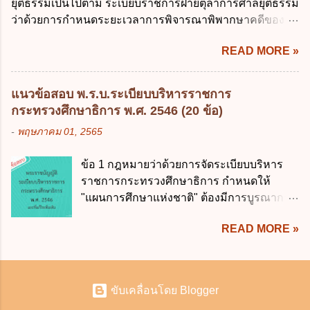
ยุติธรรมเป็นไปตาม ระเบียบราชการฝ่ายตุลาการศาลยุติธรรม
สามัญจดทะเบียน เมื่อห้าง ผิดนัด ชำระหนี้ เจ้าหนี้ของห้างฯ
ใช้หรือเปิดเผยข้อมูลส่วนบุคคล ง. ข้อมูลส่วน
ว่าด้วยการกำหนดระยะเวลาการพิจารณาพิพากษาคดีของ
ชอบที่จะเรียกให้ชำระหนี้เอาแต่ผู้เป็นหุ้นส่วนคนใคคนหนึ่ง
บุคคลได้ถูกใช้ประมวลผลโดยไม่ชอบด้วย
ศาลยุติธรรม พ.ศ. 2566 เว้นแต่มีกฎหมายกำหนดระยะเวลา
ก็ได้ ม.1070 เว้นแต่ ผู้เป็นหุ้นส่วนพิสูจน์ได้ว่า สินทรัพย์ของ
กฎ...
READ MORE »
ไว้เป็นอย่างอื่น ซึ่งมีผลใช้บังคับตั้งแต่วันที่ 24 มกราคม 2566
ห้างยังมีพอที่จะชำระหนี้ได้ และการที่จะบังคับเอาแก่ห้างนั้น
เป็นต้นไป โดยในส่วนของศาลชั้นต้นมีสาระสำคัญ ดังนี้ เพื่อ
ไม่เป็นการยาก ซึ่งแล้วแต่ศาลจะเห็นสมควร ม.1071 (ต่างกับ
ประโยชน์ในการบริหารจัดการคดี ให้จำแนกลักษณะหรือ
กรณีค้ำประกัน ม.689 ศาลใช้ดุลพินิจไม่ได้) 1.2) กรณีห้างหุ้น
แนวข้อสอบ พ.ร.บ.ระเบียบบริหารราชการ
ประเภทคดีออกเป็น 3 ประเภท ดังนี้ (1) คดีจัดการพิเศษ คือ
ส่วน...
กระทรวงศึกษาธิการ พ.ศ. 2546 (20 ข้อ)
คดีลักษณะที่ไม่มีความยุ่งยากซับซ้อนและมีแนวโน้มที่จะ
-
พฤษภาคม 01, 2565
พิจารณาให้เสร็จได้ภายในนัดเดียว หรือในวันหนึ่งสามารถ
พิจารณาคดีให้แล้วเสร็จได้หลายคดี หรือสามารถส่งเอกสาร
ข้อ 1 กฎหมายว่าด้วยการจัดระเบียบบริหาร
แทนการสืบพยานได้ หรือคดีประเภทอื่นที่ผู้รับผิดชอบใน
ราชการกระทรวงศึกษาธิการ กำหนดให้
ราชการของศาลเห็นสมควรให้ดำเนินการอย่างคดีจัดการ
"แผนการศึกษาแห่งชาติ" ต้องมีการบูรณาการ
พิเศษ โดย ศาลจะพิจารณาพิพากษาคดีให้แล้วเสร็จ ภายใน 6
เรื่องต่าง ๆ ที่เกี่ยวข้อง ยกเว้นเรื่องใด ก.
เดือน นับแต่วันรับฟ้อง ดังนี้ (ก) คดีแพ่ง 1) คดีมโนสาเร่
READ MORE »
ศาสนา ข. วัฒนธรรม ค. กีฬา ง. เศรษฐกิจ ข้อ
คดีไม่มีข้อยุ่งยาก หรือคดีผู้บริโภค ไม่ว่าจำเลยจะยื่นคำ
2 หน่วยงานใดมีหน้าที่โดยตรงในการเสนอ
ให้การหรือไม่ก็ตาม 2) คดีไม่มีข้อพิพาท เช่น ร้องขอ
แผนการศึกษาแห่งชาติ ก. คณะกรรมการ
จัดการมรดก ร้องขอแสดงกรรมสิทธิ์ที่ดิน เป็นต้น ไม่ว่าจะ
อิสระเพื่อการปฏิรูปการศึกษา ข. คณะ
มีผู...
ขับเคลื่อนโดย Blogger
กรรมการอำนวยการปฏิรูปการศึกษา ค. สภา