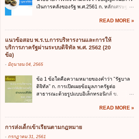
203 ลงวันที่ 31 สิงหาคม 2515 ข้อ 3. ข้อใดไม่
เงินการคลังของรัฐ พ.ศ.2561 ก. หลักเศรษฐกิจ
ถูกต้อง 1. นายกรัฐมนตรีมีอำนาจออกกฎเพื่อ
ฐานราก ข. หลักการรักษาเสถียรภาพทาง
ปฏิบัติการตามพระราชบัญญัติวิธีการงบ
READ MORE »
เศรษฐกิจ ค. หลักการพัฒนาทางเศรษฐกิจ
ประมาณ พ.ศ. 2561 2. นายกรัฐมนตรีเป็นผู้
อย่างยั่งยืน ง. หลักความเป็นธรรมในสังคม ข้อ
รักษาการตามพระราช บัญญัติวิธีการงบ
2 สัดส่วนหนี้สาธารณะต่อผลิตภัณฑ์มวลรวม
ประมาณ พ.ศ. 2561 3. รัฐมนตรีว่าการ
แนวข้อสอบ พ.ร.บ.การบริหารงานและการให้
ในประเทศเพื่อใช้เป็นกรอบในการบริหารหนี้
กระทรวงการคลัง เป็นผู้รักษาการตามพระ
บริการภาครัฐผ่านระบบดิจิทัล พ.ศ. 2562 (20
สาธารณะเป็นไปตามข้อใด ก. ไม่เกินร้อยละ 5
ราช บัญญัติวิธีการงบประมาณ พ.ศ. 2561 4.
ข้อ)
ข. ไม่เกินร้อยละ 10 ค. ไม่เกินร้อยละ 35 ง. ไม่
รัฐมนตรีว่าการกระทรวงการคลังมีหน้าที่
-
มิถุนายน 04, 2565
เกินร้อยละ 60 ข้อ 3 กฎหมายว่าด้วยวินัยการ
ควบคุมการใช้จ่ายงบประมาณให้เป็นไปอย่าง
เงินการคลังของรัฐกำหนดหลักการห้ามเสนอ
โปร่งใสและตรวจสอบได้ ข้อ 4. พระราช
ข้อ 1 ข้อใดคือความหมายของคำว่า "รัฐบาล
กฎหมายที่ให้จัดเก็บภาษีอากรหรือค่า
บัญญัติวิธีการงบประมาณ พ.ศ. 2561 บัญญัติ
ดิจิทัล" ก. การเปิดเผยข้อมูลภาครัฐต่อ
ธรรมเนียมเพิ่มขึ้นจากที่กำหนดไว้ในกฎหมาย
ให้การบริหา...
สาธารณะด้วยรูปแบบอิเล็กทรอนิกส์ ข.
เพื่อการนำไปใช้จ่ายตามวัตถุประสงค์หรือเพื่อ
การนำเทคโนโลยีดิจิทัลมาใช้เป็นเครื่องมือใน
การหนึ่งการใดเป็นการเฉพาะเจาะจง ยกเว้น
READ MORE »
การบริหารงาน การให้บริการ การบูรณาการ
ข้อใด ก. เป็นไปตามความต้องการของชุมชน
ข้อมูลภาครัฐ ค. วิธีการนำสัญลักษณ์ศูนย์และ
ข. เพื่อป็นรายได้ขององค์กรปกครองส่วนท้อง
หนึ่ง เพื่อใช้สร้างระบบต่าง ๆ ง. สำนักงาน
ถิ่น ค. มีเหตุจำเป็นหรือเหตุฉุกเฉินที่มิอาจหลีก
การส่งเด็กเข้าเรียนตามกฎหมาย
พัฒนารัฐบาลดิจิทัล (องค์การมหาชน) ข้อ 2
เลี่ยงได้ ง. สอดคล้องกับยุทธศาสตร์ชาติ ข้อ 4
-
กรกฎาคม 31, 2561
การบริหารงานภาครัฐและการจัดทำบริการ