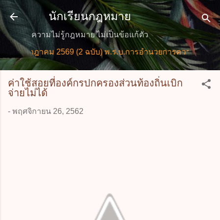
ข้ามไปที่เนื้อหาหลัก
นักเรียนกฎหมาย
ความไม่รู้กฎหมาย ไม่เป็นข้อแก้ตัว
 กรกฎาคม 2569 (2 ฉบับ) พ.ร.บ.การอำนวยการความสะดวกในกา
ค่าใช้สอยที่องค์กรปกครองส่วนท้องถิ่นเบิก
จ่ายไม่ได้
-
พฤศจิกายน 26, 2562