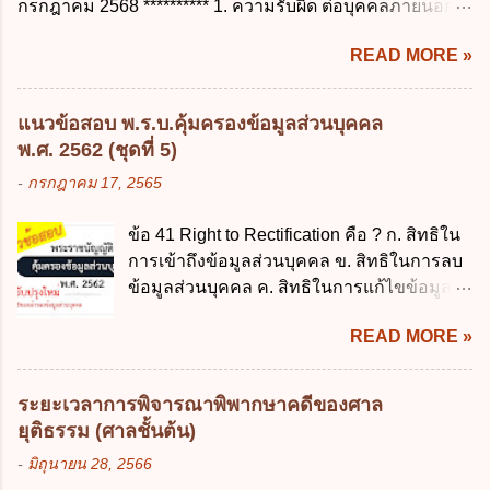
กรกฎาคม 2568 ********** 1. ความรับผิด ต่อบุคคลภายนอก
ง. ลาต่อเนื่องจากการคลอดบุตรได้ไม่เกิน 150
ราชการจำนวนที่เกินกว่า...
ความรับผิดร่วมกันโดยไม่จำกัดจำนวน ในกิจการที่หุ้นส่วน
วันทำการ ข้อ 14 ตามระเบียบสำนักนายก
READ MORE »
คนใดคนหนึ่งได้จัดทำไปในทางที่เป็น ธรรมดาการค้าขาย
รัฐมนตรี ว่าด้วยการลาของข้าราชการ พ.ศ.
ของห้างหุ้นส่วน ม.1050 , 1025 โดยพิจารณาตามสภาพแห่ง
2555 กำหนดให้ข้าราชการที่รับราชการติดต่อ
กิจการ การงานของห้าง และประเพณีทางการค้า -หุ้นส่วน
กันมาแล้วไม่น้อยกว่า 10 ปี มีสิทธินำวันลาพัก
แนวข้อสอบ พ.ร.บ.คุ้มครองข้อมูลส่วนบุคคล
ต้องจัดการในนามของห้าง ไม่ว่าจะมีมูลเหตุจูงใจเพราะทุจริต
ผ่อนสะสมรวมกับวันลาพักผ่อนในปีปัจจุบันได้
พ.ศ. 2562 (ชุดที่ 5)
หรือมีอำนาจจัดการหรือไม่ก็ตาม จึงเป็นไปตามหลักกฎหมาย
กี่วัน ก. ไม่เกิน 20 วัน ข. ไม่เกิน 30 วัน ค. ไม่
-
กรกฎาคม 17, 2565
ปิดปากหุ้นส่วนคนอื่น และหลักลูกหนี้ร่วมตามม.291 เพื่อ
เกิน 20 วันทำการ ง. ไม่เกิน 30 วันทำการ ข้อ
คุ้มครองบุคคลภายนอกผู้สุจริต ไม่ว่าการจัดการนั้นจะก่อให้
15 การลาติดตามคู่สมรส ต้องมีระยะเวลาไม่
ข้อ 41 Right to Rectification คือ ? ก. สิทธิใน
เกิดมูลหนี้ใดก็ตาม รวมถึงมูลละเมิด 1.1) กรณีห้างหุ้นส่วน
เกินกำหนดในข้อใดเพื่อมิให้มีผลเป็นการลา
การเข้าถึงข้อมูลส่วนบุคคล ข. สิทธิในการลบ
สามัญจดทะเบียน เมื่อห้าง ผิดนัด ชำระหนี้ เจ้าหนี้ของห้างฯ
ออกจากราชการ ก. ไม่เกิน 2 ปี ข. ไม่เกิน 3...
ข้อมูลส่วนบุคคล ค. สิทธิในการแก้ไขข้อมูล
ชอบที่จะเรียกให้ชำระหนี้เอาแต่ผู้เป็นหุ้นส่วนคนใคคนหนึ่ง
ส่วนบุคคลให้ถูกต้อง ง. สิทธิในการคัดค้าน
ก็ได้ ม.1070 เว้นแต่ ผู้เป็นหุ้นส่วนพิสูจน์ได้ว่า สินทรัพย์ของ
READ MORE »
การประมวลผลข้อมูลส่วนบุคคล ข้อ 42 ผู้
ห้างยังมีพอที่จะชำระหนี้ได้ และการที่จะบังคับเอาแก่ห้างนั้น
ควบคุมข้อมูลส่วนบุคคลต้องแก้ไขข้อมูลส่วน
ไม่เป็นการยาก ซึ่งแล้วแต่ศาลจะเห็นสมควร ม.1071 (ต่างกับ
บุคคลตามหลักการข้อใด ก. ถูกต้อง เป็น
กรณีค้ำประกัน ม.689 ศาลใช้ดุลพินิจไม่ได้) 1.2) กรณีห้างหุ้น
ระยะเวลาการพิจารณาพิพากษาคดีของศาล
ปัจจุบัน ข. สมบูรณ์ ค. ไม่ก่อให้เกิดความ
ส่วน...
ยุติธรรม (ศาลชั้นต้น)
เข้าใจผิด ง. ถูกทุกข้อ ข้อ 43 มาตรการทาง
-
มิถุนายน 28, 2566
กฎหมายคุ้มครองข้อมูลส่วนบุคคล ในกรณีผู้