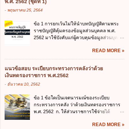
เกี่ยวกับ "แผนพัฒนารัฐบาลดิจิทัล" ก. เป็นธร
พ.ศ. 2562 (ชุดที่ 1)
2545 ซึ่งเป็นกฎหมายที่มีโทษทางอาญา โดย
รมาภิบาลข้อมูลภาครัฐ ข. เป็นศูนย์แลกเปลี่ยน
-
พฤษภาคม 25, 2564
มีสาระสำคัญดังนี้ 1. คำว่า "เด็ก" หมายถึง เด็ก
ข้อมูลกลาง ค. กำหนดสิทธิ หน้าที่ และความ
ซึ่งมีอายุย่างเข้าปีที่ 7 จนถึงอายุย่างเข้าปีที่ 16
รับผิดชอบในการบริหารจัดการข้อมูลของ
ข้อ 1 การยกเว้นไม่ให้นำบทบัญญัติตามพระ
เว้นแต่เด็กที่สอบได้ชั้นปีที่ 9 ของการศึกษา
หน่วยงานของรัฐ ง. กำหนดกรอบและทิศทาง
ราชบัญญัติคุ้มครองข้อมูลส่วนบุคคล พ.ศ.
ภาคบังคับแล้ว 2. ผู้ปกครอง คือ 2.1 บิดา
การบริหารงานภาครัฐและการจัดทำบริการ
2562 มาใช้บังคับแก่ผู้ควบคุมข้อมูลส่วนบุคคล
มารดา 2.2 บิดาหรือมารดา ซึ่งเป็นผู้ใช้
สาธารณะในรูปแบบดิจิทัล ข้อ 4 กรรมการ
จะต้องออกเป็นกฎหมายใด ก. พระราชบัญญัติ
อำนาจปกครอง 2.3 ผู้ปกครองตามประมวล
พัฒนารัฐบาลดิจิทัลโดยตำแหน่ง ม...
READ MORE »
ข. พระราชกำหนด ค. พระราชกฤษฎีกา ง. กฎ
กฎหมายแพ่งและพาณิชย์ 2.4 บุคคลที่เด็ก
กระทรวง ข้อ 2 กฎหมายตามข้อ 1 กำหนด
อยู่ด้วยเป็นประจำหรือที่เด็กอยู่รับใช้การงาน
หน่วยงานและกิจการใดที่ผู้ควบคุมข้อมูลส่วน
3. ผู้ปกครองดังกล่าว มีหน้าที่ ส่งเด็กเข้าเรียน
แนวข้อสอบ ระเบียบกระทรวงการคลังว่าด้วย
บุคคลไม่อยู่ในบังคับพระราชบัญญัติคุ้มครอง
ในสถานศึกษาในวันแรกของการเปิดเรียนภาค
เงินทดรองราชการ พ.ศ.2562
ข้อมูลส่วนบุคคล พ.ศ. 2562 ก. หน่วยงานของ
ต้น (ภาคเรียนที่ 1) 4. กรณีผู้ปกครองยังไม่ได้
-
ธันวาคม 10, 2562
รัฐทุกแห่ง ข. กิจการด้านการศึกษา ค. กิจการ
ส่งเด็กเข้าเรียนภายใน 7 วัน นับแต่วันแรกของ
ด้านความบันเทิงและนันทนาการ ง. ถูกทุกข้อ
การเปิดเรียนภาคต้น ถ้าสถานศึกษายังมิไ...
ข้อ 1 ข้อใดเป็นเจตนารมณ์ของระเบียบ
ข้อ 3 โดยหลัก ทั่วไป พระราชบัญญัติคุ้มครอง
กระทรวงการคลัง ว่าด้วยเงินทดรองราชการ
ข้อมูลส่วนบุคคล พ.ศ. 2562 ใช้บังคับตั้งแต่วัน
พ.ศ. 2562 ก. ให้ส่วนราชการใช้จ่ายได้
ใด ก. 26 พฤษภาคม 2562 ข. 27 พฤษภาคม
รวดเร็ว คล่องตัว และมีประสิทธิภาพ ข. ให้
2562 ค. 28 พฤษภาคม 2562 ง. 29
READ MORE »
ส่วนราชการมีเงินทดรองราชการเพื่อรองจ่าย
พฤษภาคม 2562 ข้อ 4 "บุคคลหรือนิติบุคคล