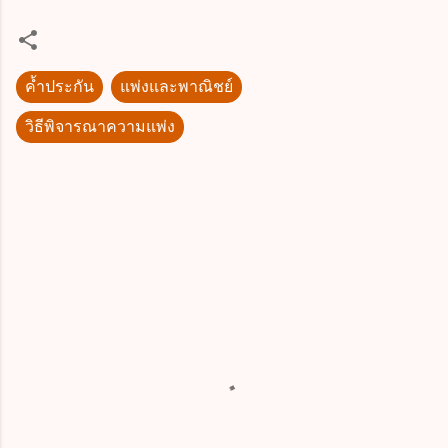
ค้ำประกัน
แพ่งและพาณิชย์
วิธีพิจารณาความแพ่ง
ค
ว
า
ม
คิ
ด
เ
ห็
น