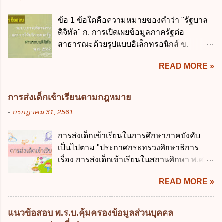
ควบคุมการใช้จ่ายงบประมาณให้เป็นไปอย่าง
เงินการคลังของรัฐกำหนดหลักการห้ามเสนอ
โปร่งใสและตรวจสอบได้ ข้อ 4. พระราช
ข้อ 1 ข้อใดคือความหมายของคำว่า "รัฐบาล
กฎหมายที่ให้จัดเก็บภาษีอากรหรือค่า
บัญญัติวิธีการงบประมาณ พ.ศ. 2561 บัญญัติ
ดิจิทัล" ก. การเปิดเผยข้อมูลภาครัฐต่อ
ธรรมเนียมเพิ่มขึ้นจากที่กำหนดไว้ในกฎหมาย
ให้การบริหา...
สาธารณะด้วยรูปแบบอิเล็กทรอนิกส์ ข.
เพื่อการนำไปใช้จ่ายตามวัตถุประสงค์หรือเพื่อ
การนำเทคโนโลยีดิจิทัลมาใช้เป็นเครื่องมือใน
การหนึ่งการใดเป็นการเฉพาะเจาะจง ยกเว้น
READ MORE »
การบริหารงาน การให้บริการ การบูรณาการ
ข้อใด ก. เป็นไปตามความต้องการของชุมชน
ข้อมูลภาครัฐ ค. วิธีการนำสัญลักษณ์ศูนย์และ
ข. เพื่อป็นรายได้ขององค์กรปกครองส่วนท้อง
หนึ่ง เพื่อใช้สร้างระบบต่าง ๆ ง. สำนักงาน
ถิ่น ค. มีเหตุจำเป็นหรือเหตุฉุกเฉินที่มิอาจหลีก
การส่งเด็กเข้าเรียนตามกฎหมาย
พัฒนารัฐบาลดิจิทัล (องค์การมหาชน) ข้อ 2
เลี่ยงได้ ง. สอดคล้องกับยุทธศาสตร์ชาติ ข้อ 4
-
กรกฎาคม 31, 2561
การบริหารงานภาครัฐและการจัดทำบริการ
หน่วยงานของรัฐจะต้องนำแผนการคลังระยะ
สาธารณะผ่านระบบดิจิทัล ต้องมีวัตถุประสงค์
ปานกลางที่คณะรัฐมนตรีเห็นชอบแล้วไปใช้
การส่งเด็กเข้าเรียนในการศึกษาภาคบังคับ
ดังต่อไปนี้ ยกเว้น ข้อใด ก. ให้มีการใช้ระบบ
ประกอบการพิจารณาในเรื่องต่อไปนี้ ยกเว้น
เป็นไปตาม "ประกาศกระทรวงศึกษาธิการ
ดิจิทัลอย่างคุ้มค่าและเต็มศักยภาพ ข. พัฒนา
ข้อใด ก. การจัดเก็บหรือหารายได้ ข. การ
เรื่อง การส่งเด็กเข้าเรียนในสถานศึกษา พ.ศ.
โครงสร้างพื้นฐานด้านดิจิทัลที่จำเป็นให้เป็นไป
จัดสรรงบประมาณรายจ่าย ค. การจัดทำงบ
2546" และ "ประกาศกระทรวงศึกษาธิการ
ตามมาตรฐานสากล ค. พัฒนาการเชื่อมโยง
ประมาณ ง. การก่...
READ MORE »
เรื่อง หลักเกณฑ์และวิธีการปฏิบัติสำหรับผู้ที่
เครือข่ายดิจิทัล ง. เพิ่มประสิทธิภาคในการใช้
มิใช่ผู้ปกครองซึ่งมีเด็กที่มีอายุในเกณฑ์การ
จ่ายงบประมาณให้เกิดความคุ้มค่าและเป็นไป
ศึกษาภาคบังคับอาศัยอยู่" ออกตามความใน
ตามเป้าหมาย ข้อ 3 ข้อใดกล่าวได้ถูกต้องที่สุด
แนวข้อสอบ พ.ร.บ.คุ้มครองข้อมูลส่วนบุคคล
พระราชบัญญัติการศึกษาภาคบังคับ พ.ศ.