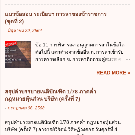
ตามข้อผูกพันในการกู้เงินจากต่างประเทศ ค.
ซึ่งมีอำนาจหน้าที่ตัดสินใจเกี่ยวกับการเก็บ
รองรับการปฏิบัติงานด้านการเงินการคลังตาม
รวบรวม ใช้ หรือเปิดเผยข้อมูลส่วนบุคคล" คือ
แนวข้อสอบ ระเบียบฯ การลาของข้าราชการ
นโยบาย New GFMIS Thai ง. สนับสนุนการให้
ความหมายตามข้อใด ก. ผู้ควบคุมข้อมูลส่วน
(ชุดที่ 2)
ความช่วยเหลือในกรณีจำเป็นเร่งด่วนที่ไม่
บุคคล ข. ผู้ประมวลผลข้อมูลส่วนบุคคล ค.
-
มิถุนายน 29, 2564
สามารถรอการเบิกเงินจากงบประมาณได้ ข้อ
พนักงานเจ้าหน้าที่ ง. ไม่มีข้อใดถูกต้อง ข้อ 5 ผู้
2 ระเบียบกระทรวงการคลัง ว่าด้วยเงินทดรอง
มีอำนาจแต่งตั้งพนักงานเจ้าหน้าที่ตามพระ
ข้อ 11 การพิจารณาอนุญาตการลาในข้อใด
ราชการ พ.ศ. 2562 ออกโดยอาศัยกฎหมาย
ราชบัญญัติคุ้มครองข้อมูลส่วนบุคคล พ.ศ.
ต่อไปนี้ แตกต่างจากข้ออื่น ก. การลาเข้ารับ
แม่บทใด ก. พระราชบัญญัติวิธีการงบ
2562 ก. นายกรัฐมนตรี ข. รัฐมนตรีว่าการ
การตรวจเลือก ข. การลาติดตามคู่สมรส ค.
ประมาณ พ.ศ. 2561 ข. พระราชบัญญัติวินัย
กระทรวงดิจิทัลเพื่อเศร...
การลาพักผ่อน ง. การลาไปศึกษา ฝึกอบรม
การเงินการคลังของรัฐ พ.ศ. 2561 ค. พระราช
READ MORE »
ปฏิบัติการวิจัย หรือดูงาน ข้อ 12 ข้อใด ไม่ ถูก
บัญญัติเงินคงคลัง พ.ศ. 2491 ง. ระเบียบ
ต้องเกี่ยวกับการลาไปช่วยเหลือภริยาที่คลอด
กระทรวงการคลัง ว่าด้วยการเบิกเงินจากคลัง
บุตร ก. ต้องเป็นภริยาโดยชอบด้วยกฎหมาย ข.
การรับเงิน การจ่ายเงิน การเก็บรักษาเงิน และ
สรุปคำบรรยายเนติบัณฑิต 1/78 ภาคค่ำ
ลาได้เพียงครั้งเดียว ค. ต้องลาภายใน 90 วัน
การนำเงินส่งคลัง พ.ศ. 2562 ข้อ 3 ส่วน
กฎหมายหุ้นส่วน บริษัท (ครั้งที่ 7)
นับแต่วันที่คลอดบุตร ง. ลาได้ครั้งหนึ่งติดต่อ
ราชการผู้เบิกในส่วนภูมิภาคมีอำนาจเก็บ
-
กรกฎาคม 06, 2568
กันไม่เกิน 15 วันทำการ ข้อ 13 สิทธิลากิจส่วน
รักษาเงินทดรองราชการไว้ ณ ที่ทำการ เพื่อ
ตัวเพื่อเลี้ยงดูบุตร เป็นไปตามข้อใด ก. ลาได้ไม่
สำรองจ่ายได้แห่งละไม่เกินเท่าใร ก. 100,000
สรุปคำบรรยายเนติบัณฑิต 1/78 ภาคค่ำ กฎหมายหุ้นส่วน
เกิน 90 วัน ข. ลาต่อเนื่องจากการคลอดบุตรได้
บาท ข. 50,000 บาท ค. 30,000 บาท ง. 10,000
บริษัท (ครั้งที่ 7) อาจารย์วิรัตน์ วิศิษฏ์วงศกร วันศุกร์ที่ 4
ไม่เกิน 90 วันทำการ ค. ลาได้ไม่เกิน 120 วัน
บาท ข้อ 4 ดอกเบี้ยที่เกิดจากการนำเงินทดรอง