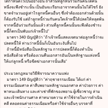
ได้กำหนดไว้เป็นอย่างอื่น ถ้าส่วนที่ลูกหนี้ร่วมกันคนใดคน
หนึ่งจะพึงชำระนั้น เป็นอันจะเรียกเอาจากคนนั้นไม่ได้ไซร้ ยัง
ขาดจำนวนอยู่เท่าไรลูกหนี้คนอื่นๆ ซึ่งจำต้องออกส่วนด้วยนั้น
ก็ต้องรับใช้ แต่ถ้าลูกหนี้ร่วมกันคนใดเจ้าหนี้ได้ปลดให้หลุดพ้น
จากหนี้อันร่วมกันนั้นแล้ว ส่วนที่ลูกหนี้คนนั้นจะพึงต้องชำระ
หนี้ก็ตกเป็นพับแก่เจ้าหนี้ไป"
มาตรา 340 บัญญัติว่า "ถ้าเจ้าหนี้แสดงเจตนาต่อลูกหนี้ว่าจะ
ปลดหนี้ให้ ท่านว่าหนี้นั้นก็เป็นอันระงับสิ้นไป
ถ้าหนี้มีหนังสือเป็นหลักฐาน การปลดหนี้ก็ต้องทำเป็น
หนังสือด้วย หรือต้องเวนคืนเอกสารอันเป็นหลักฐานแห่งหนี้
ให้แก่ลูกหนี้ หรือขีดฆ่าเอกสารนั้นเสีย"
ประมวลกฎหมายวิธีพิจารณาความแพ่ง
มาตรา 149 บัญญัติว่า "ค่าฤชาธรรมเนียม ได้แก่ ค่า
ธรรมเนียมศาล ค่าสืบพยานหลักฐานนอกศาล ค่าป่วยการ ค่า
พาหนะเดินทาง และค่าเช่าที่พักของพยาน ผู้เชี่ยวชาญ ล่าม
และเจ้าพนักงานศาล ค่าทนายความ ค่าใช้จ่ายในการดำเนิน
คดี ตลอดจนค่าธรรมเนียมหรือค่าใช้จ่ายอื่นๆ บรรดาที่