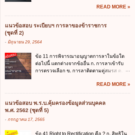
รวดเร็ว คล่องตัว และมีประสิทธิภาพ ข. ให้
2562 ค. 28 พฤษภาคม 2562 ง. 29
READ MORE »
ส่วนราชการมีเงินทดรองราชการเพื่อรองจ่าย
พฤษภาคม 2562 ข้อ 4 "บุคคลหรือนิติบุคคล
ตามข้อผูกพันในการกู้เงินจากต่างประเทศ ค.
ซึ่งมีอำนาจหน้าที่ตัดสินใจเกี่ยวกับการเก็บ
รองรับการปฏิบัติงานด้านการเงินการคลังตาม
รวบรวม ใช้ หรือเปิดเผยข้อมูลส่วนบุคคล" คือ
แนวข้อสอบ ระเบียบฯ การลาของข้าราชการ
นโยบาย New GFMIS Thai ง. สนับสนุนการให้
ความหมายตามข้อใด ก. ผู้ควบคุมข้อมูลส่วน
(ชุดที่ 2)
ความช่วยเหลือในกรณีจำเป็นเร่งด่วนที่ไม่
บุคคล ข. ผู้ประมวลผลข้อมูลส่วนบุคคล ค.
-
มิถุนายน 29, 2564
สามารถรอการเบิกเงินจากงบประมาณได้ ข้อ
พนักงานเจ้าหน้าที่ ง. ไม่มีข้อใดถูกต้อง ข้อ 5 ผู้
2 ระเบียบกระทรวงการคลัง ว่าด้วยเงินทดรอง
มีอำนาจแต่งตั้งพนักงานเจ้าหน้าที่ตามพระ
ข้อ 11 การพิจารณาอนุญาตการลาในข้อใด
ราชการ พ.ศ. 2562 ออกโดยอาศัยกฎหมาย
ราชบัญญัติคุ้มครองข้อมูลส่วนบุคคล พ.ศ.
ต่อไปนี้ แตกต่างจากข้ออื่น ก. การลาเข้ารับ
แม่บทใด ก. พระราชบัญญัติวิธีการงบ
2562 ก. นายกรัฐมนตรี ข. รัฐมนตรีว่าการ
การตรวจเลือก ข. การลาติดตามคู่สมรส ค.
ประมาณ พ.ศ. 2561 ข. พระราชบัญญัติวินัย
กระทรวงดิจิทัลเพื่อเศร...
การลาพักผ่อน ง. การลาไปศึกษา ฝึกอบรม
การเงินการคลังของรัฐ พ.ศ. 2561 ค. พระราช
READ MORE »
ปฏิบัติการวิจัย หรือดูงาน ข้อ 12 ข้อใด ไม่ ถูก
บัญญัติเงินคงคลัง พ.ศ. 2491 ง. ระเบียบ
ต้องเกี่ยวกับการลาไปช่วยเหลือภริยาที่คลอด
กระทรวงการคลัง ว่าด้วยการเบิกเงินจากคลัง
บุตร ก. ต้องเป็นภริยาโดยชอบด้วยกฎหมาย ข.
การรับเงิน การจ่ายเงิน การเก็บรักษาเงิน และ
แนวข้อสอบ พ.ร.บ.คุ้มครองข้อมูลส่วนบุคคล
ลาได้เพียงครั้งเดียว ค. ต้องลาภายใน 90 วัน
การนำเงินส่งคลัง พ.ศ. 2562 ข้อ 3 ส่วน
พ.ศ. 2562 (ชุดที่ 5)
นับแต่วันที่คลอดบุตร ง. ลาได้ครั้งหนึ่งติดต่อ
ราชการผู้เบิกในส่วนภูมิภาคมีอำนาจเก็บ
-
กรกฎาคม 17, 2565
กันไม่เกิน 15 วันทำการ ข้อ 13 สิทธิลากิจส่วน
รักษาเงินทดรองราชการไว้ ณ ที่ทำการ เพื่อ
ตัวเพื่อเลี้ยงดูบุตร เป็นไปตามข้อใด ก. ลาได้ไม่
สำรองจ่ายได้แห่งละไม่เกินเท่าใร ก. 100,000
ข้อ 41 Right to Rectification คือ ? ก. สิทธิใน