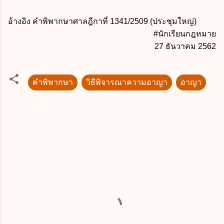
อ้างอิง คำพิพากษาศาลฎีกาที่ 1341/2509 (ประชุมใหญ่)
#นักเรียนกฎหมาย
27 ธันวาคม 2562
คำพิพากษา
วิธีพิจารณาความอาญา
อาญา
ค
ว
า
ม
คิ
ด
เ
ห็
น