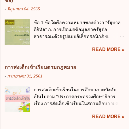
ข้อ)
ข. ไม่เกินร้อยละ 10 ค. ไม่เกินร้อยละ 35 ง. ไม่
รัฐมนตรีว่าการกระทรวงการคลังมีหน้าที่
-
มิถุนายน 04, 2565
เกินร้อยละ 60 ข้อ 3 กฎหมายว่าด้วยวินัยการ
ควบคุมการใช้จ่ายงบประมาณให้เป็นไปอย่าง
เงินการคลังของรัฐกำหนดหลักการห้ามเสนอ
โปร่งใสและตรวจสอบได้ ข้อ 4. พระราช
ข้อ 1 ข้อใดคือความหมายของคำว่า "รัฐบาล
กฎหมายที่ให้จัดเก็บภาษีอากรหรือค่า
บัญญัติวิธีการงบประมาณ พ.ศ. 2561 บัญญัติ
ดิจิทัล" ก. การเปิดเผยข้อมูลภาครัฐต่อ
ธรรมเนียมเพิ่มขึ้นจากที่กำหนดไว้ในกฎหมาย
ให้การบริหา...
สาธารณะด้วยรูปแบบอิเล็กทรอนิกส์ ข.
เพื่อการนำไปใช้จ่ายตามวัตถุประสงค์หรือเพื่อ
การนำเทคโนโลยีดิจิทัลมาใช้เป็นเครื่องมือใน
การหนึ่งการใดเป็นการเฉพาะเจาะจง ยกเว้น
READ MORE »
การบริหารงาน การให้บริการ การบูรณาการ
ข้อใด ก. เป็นไปตามความต้องการของชุมชน
ข้อมูลภาครัฐ ค. วิธีการนำสัญลักษณ์ศูนย์และ
ข. เพื่อป็นรายได้ขององค์กรปกครองส่วนท้อง
หนึ่ง เพื่อใช้สร้างระบบต่าง ๆ ง. สำนักงาน
ถิ่น ค. มีเหตุจำเป็นหรือเหตุฉุกเฉินที่มิอาจหลีก
การส่งเด็กเข้าเรียนตามกฎหมาย
พัฒนารัฐบาลดิจิทัล (องค์การมหาชน) ข้อ 2
เลี่ยงได้ ง. สอดคล้องกับยุทธศาสตร์ชาติ ข้อ 4
-
กรกฎาคม 31, 2561
การบริหารงานภาครัฐและการจัดทำบริการ
หน่วยงานของรัฐจะต้องนำแผนการคลังระยะ
สาธารณะผ่านระบบดิจิทัล ต้องมีวัตถุประสงค์
ปานกลางที่คณะรัฐมนตรีเห็นชอบแล้วไปใช้
การส่งเด็กเข้าเรียนในการศึกษาภาคบังคับ
ดังต่อไปนี้ ยกเว้น ข้อใด ก. ให้มีการใช้ระบบ
ประกอบการพิจารณาในเรื่องต่อไปนี้ ยกเว้น
เป็นไปตาม "ประกาศกระทรวงศึกษาธิการ
ดิจิทัลอย่างคุ้มค่าและเต็มศักยภาพ ข. พัฒนา
ข้อใด ก. การจัดเก็บหรือหารายได้ ข. การ
เรื่อง การส่งเด็กเข้าเรียนในสถานศึกษา พ.ศ.
โครงสร้างพื้นฐานด้านดิจิทัลที่จำเป็นให้เป็นไป
จัดสรรงบประมาณรายจ่าย ค. การจัดทำงบ
2546" และ "ประกาศกระทรวงศึกษาธิการ
ตามมาตรฐานสากล ค. พัฒนาการเชื่อมโยง
ประมาณ ง. การก่...
READ MORE »
เรื่อง หลักเกณฑ์และวิธีการปฏิบัติสำหรับผู้ที่
เครือข่ายดิจิทัล ง. เพิ่มประสิทธิภาคในการใช้
มิใช่ผู้ปกครองซึ่งมีเด็กที่มีอายุในเกณฑ์การ
จ่ายงบประมาณให้เกิดความคุ้มค่าและเป็นไป