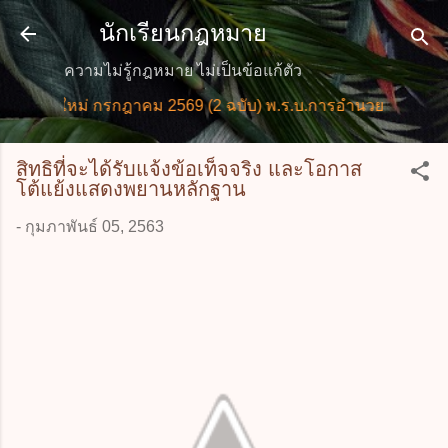
ข้ามไปที่เนื้อหาหลัก
นักเรียนกฎหมาย
ความไม่รู้กฎหมาย ไม่เป็นข้อแก้ตัว
ายใหม่ กรกฎาคม 2569 (2 ฉบับ) พ.ร.บ.การอำนวยการความสะดว
สิทธิที่จะได้รับแจ้งข้อเท็จจริง และโอกาส
โต้แย้งแสดงพยานหลักฐาน
-
กุมภาพันธ์ 05, 2563