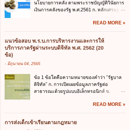
นโยบายการคลัง ตามพระราชบัญญัติวินัยการ
203 ลงวันที่ 31 สิงหาคม 2515 ข้อ 3. ข้อใดไม่
เงินการคลังของรัฐ พ.ศ.2561 ก. หลักเศรษฐกิจ
ถูกต้อง 1. นายกรัฐมนตรีมีอำนาจออกกฎเพื่อ
ฐานราก ข. หลักการรักษาเสถียรภาพทาง
ปฏิบัติการตามพระราชบัญญัติวิธีการงบ
READ MORE »
เศรษฐกิจ ค. หลักการพัฒนาทางเศรษฐกิจ
ประมาณ พ.ศ. 2561 2. นายกรัฐมนตรีเป็นผู้
อย่างยั่งยืน ง. หลักความเป็นธรรมในสังคม ข้อ
รักษาการตามพระราช บัญญัติวิธีการงบ
2 สัดส่วนหนี้สาธารณะต่อผลิตภัณฑ์มวลรวม
ประมาณ พ.ศ. 2561 3. รัฐมนตรีว่าการ
แนวข้อสอบ พ.ร.บ.การบริหารงานและการให้
ในประเทศเพื่อใช้เป็นกรอบในการบริหารหนี้
กระทรวงการคลัง เป็นผู้รักษาการตามพระ
บริการภาครัฐผ่านระบบดิจิทัล พ.ศ. 2562 (20
สาธารณะเป็นไปตามข้อใด ก. ไม่เกินร้อยละ 5
ราช บัญญัติวิธีการงบประมาณ พ.ศ. 2561 4.
ข้อ)
ข. ไม่เกินร้อยละ 10 ค. ไม่เกินร้อยละ 35 ง. ไม่
รัฐมนตรีว่าการกระทรวงการคลังมีหน้าที่
-
มิถุนายน 04, 2565
เกินร้อยละ 60 ข้อ 3 กฎหมายว่าด้วยวินัยการ
ควบคุมการใช้จ่ายงบประมาณให้เป็นไปอย่าง
เงินการคลังของรัฐกำหนดหลักการห้ามเสนอ
โปร่งใสและตรวจสอบได้ ข้อ 4. พระราช
ข้อ 1 ข้อใดคือความหมายของคำว่า "รัฐบาล
กฎหมายที่ให้จัดเก็บภาษีอากรหรือค่า
บัญญัติวิธีการงบประมาณ พ.ศ. 2561 บัญญัติ
ดิจิทัล" ก. การเปิดเผยข้อมูลภาครัฐต่อ
ธรรมเนียมเพิ่มขึ้นจากที่กำหนดไว้ในกฎหมาย
ให้การบริหา...
สาธารณะด้วยรูปแบบอิเล็กทรอนิกส์ ข.
เพื่อการนำไปใช้จ่ายตามวัตถุประสงค์หรือเพื่อ
การนำเทคโนโลยีดิจิทัลมาใช้เป็นเครื่องมือใน
การหนึ่งการใดเป็นการเฉพาะเจาะจง ยกเว้น
READ MORE »
การบริหารงาน การให้บริการ การบูรณาการ
ข้อใด ก. เป็นไปตามความต้องการของชุมชน
ข้อมูลภาครัฐ ค. วิธีการนำสัญลักษณ์ศูนย์และ
ข. เพื่อป็นรายได้ขององค์กรปกครองส่วนท้อง
หนึ่ง เพื่อใช้สร้างระบบต่าง ๆ ง. สำนักงาน
ถิ่น ค. มีเหตุจำเป็นหรือเหตุฉุกเฉินที่มิอาจหลีก
การส่งเด็กเข้าเรียนตามกฎหมาย
พัฒนารัฐบาลดิจิทัล (องค์การมหาชน) ข้อ 2
เลี่ยงได้ ง. สอดคล้องกับยุทธศาสตร์ชาติ ข้อ 4