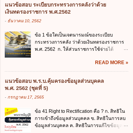
หน่วยงานและกิจการใดที่ผู้ควบคุมข้อมูลส่วน
3. ผู้ปกครองดังกล่าว มีหน้าที่ ส่งเด็กเข้าเรียน
แนวข้อสอบ ระเบียบกระทรวงการคลังว่าด้วย
บุคคลไม่อยู่ในบังคับพระราชบัญญัติคุ้มครอง
ในสถานศึกษาในวันแรกของการเปิดเรียนภาค
เงินทดรองราชการ พ.ศ.2562
ข้อมูลส่วนบุคคล พ.ศ. 2562 ก. หน่วยงานของ
ต้น (ภาคเรียนที่ 1) 4. กรณีผู้ปกครองยังไม่ได้
-
ธันวาคม 10, 2562
รัฐทุกแห่ง ข. กิจการด้านการศึกษา ค. กิจการ
ส่งเด็กเข้าเรียนภายใน 7 วัน นับแต่วันแรกของ
ด้านความบันเทิงและนันทนาการ ง. ถูกทุกข้อ
การเปิดเรียนภาคต้น ถ้าสถานศึกษายังมิไ...
ข้อ 1 ข้อใดเป็นเจตนารมณ์ของระเบียบ
ข้อ 3 โดยหลัก ทั่วไป พระราชบัญญัติคุ้มครอง
กระทรวงการคลัง ว่าด้วยเงินทดรองราชการ
ข้อมูลส่วนบุคคล พ.ศ. 2562 ใช้บังคับตั้งแต่วัน
พ.ศ. 2562 ก. ให้ส่วนราชการใช้จ่ายได้
ใด ก. 26 พฤษภาคม 2562 ข. 27 พฤษภาคม
รวดเร็ว คล่องตัว และมีประสิทธิภาพ ข. ให้
2562 ค. 28 พฤษภาคม 2562 ง. 29
READ MORE »
ส่วนราชการมีเงินทดรองราชการเพื่อรองจ่าย
พฤษภาคม 2562 ข้อ 4 "บุคคลหรือนิติบุคคล
ตามข้อผูกพันในการกู้เงินจากต่างประเทศ ค.
ซึ่งมีอำนาจหน้าที่ตัดสินใจเกี่ยวกับการเก็บ
รองรับการปฏิบัติงานด้านการเงินการคลังตาม
รวบรวม ใช้ หรือเปิดเผยข้อมูลส่วนบุคคล" คือ
แนวข้อสอบ พ.ร.บ.คุ้มครองข้อมูลส่วนบุคคล
นโยบาย New GFMIS Thai ง. สนับสนุนการให้
ความหมายตามข้อใด ก. ผู้ควบคุมข้อมูลส่วน
พ.ศ. 2562 (ชุดที่ 5)
ความช่วยเหลือในกรณีจำเป็นเร่งด่วนที่ไม่
บุคคล ข. ผู้ประมวลผลข้อมูลส่วนบุคคล ค.
-
กรกฎาคม 17, 2565
สามารถรอการเบิกเงินจากงบประมาณได้ ข้อ
พนักงานเจ้าหน้าที่ ง. ไม่มีข้อใดถูกต้อง ข้อ 5 ผู้
2 ระเบียบกระทรวงการคลัง ว่าด้วยเงินทดรอง
มีอำนาจแต่งตั้งพนักงานเจ้าหน้าที่ตามพระ
ข้อ 41 Right to Rectification คือ ? ก. สิทธิใน
ราชการ พ.ศ. 2562 ออกโดยอาศัยกฎหมาย
ราชบัญญัติคุ้มครองข้อมูลส่วนบุคคล พ.ศ.
การเข้าถึงข้อมูลส่วนบุคคล ข. สิทธิในการลบ
แม่บทใด ก. พระราชบัญญัติวิธีการงบ
2562 ก. นายกรัฐมนตรี ข. รัฐมนตรีว่าการ
ข้อมูลส่วนบุคคล ค. สิทธิในการแก้ไขข้อมูล
ประมาณ พ.ศ. 2561 ข. พระราชบัญญัติวินัย
กระทรวงดิจิทัลเพื่อเศร...
ส่วนบุคคลให้ถูกต้อง ง. สิทธิในการคัดค้าน