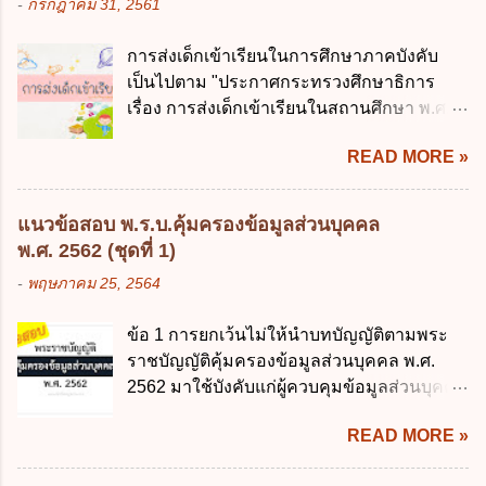
-
กรกฎาคม 31, 2561
การบริหารงานภาครัฐและการจัดทำบริการ
หน่วยงานของรัฐจะต้องนำแผนการคลังระยะ
สาธารณะผ่านระบบดิจิทัล ต้องมีวัตถุประสงค์
ปานกลางที่คณะรัฐมนตรีเห็นชอบแล้วไปใช้
การส่งเด็กเข้าเรียนในการศึกษาภาคบังคับ
ดังต่อไปนี้ ยกเว้น ข้อใด ก. ให้มีการใช้ระบบ
ประกอบการพิจารณาในเรื่องต่อไปนี้ ยกเว้น
เป็นไปตาม "ประกาศกระทรวงศึกษาธิการ
ดิจิทัลอย่างคุ้มค่าและเต็มศักยภาพ ข. พัฒนา
ข้อใด ก. การจัดเก็บหรือหารายได้ ข. การ
เรื่อง การส่งเด็กเข้าเรียนในสถานศึกษา พ.ศ.
โครงสร้างพื้นฐานด้านดิจิทัลที่จำเป็นให้เป็นไป
จัดสรรงบประมาณรายจ่าย ค. การจัดทำงบ
2546" และ "ประกาศกระทรวงศึกษาธิการ
ตามมาตรฐานสากล ค. พัฒนาการเชื่อมโยง
ประมาณ ง. การก่...
READ MORE »
เรื่อง หลักเกณฑ์และวิธีการปฏิบัติสำหรับผู้ที่
เครือข่ายดิจิทัล ง. เพิ่มประสิทธิภาคในการใช้
มิใช่ผู้ปกครองซึ่งมีเด็กที่มีอายุในเกณฑ์การ
จ่ายงบประมาณให้เกิดความคุ้มค่าและเป็นไป
ศึกษาภาคบังคับอาศัยอยู่" ออกตามความใน
ตามเป้าหมาย ข้อ 3 ข้อใดกล่าวได้ถูกต้องที่สุด
แนวข้อสอบ พ.ร.บ.คุ้มครองข้อมูลส่วนบุคคล
พระราชบัญญัติการศึกษาภาคบังคับ พ.ศ.
เกี่ยวกับ "แผนพัฒนารัฐบาลดิจิทัล" ก. เป็นธร
พ.ศ. 2562 (ชุดที่ 1)
2545 ซึ่งเป็นกฎหมายที่มีโทษทางอาญา โดย
รมาภิบาลข้อมูลภาครัฐ ข. เป็นศูนย์แลกเปลี่ยน
-
พฤษภาคม 25, 2564
มีสาระสำคัญดังนี้ 1. คำว่า "เด็ก" หมายถึง เด็ก
ข้อมูลกลาง ค. กำหนดสิทธิ หน้าที่ และความ
ซึ่งมีอายุย่างเข้าปีที่ 7 จนถึงอายุย่างเข้าปีที่ 16
รับผิดชอบในการบริหารจัดการข้อมูลของ
ข้อ 1 การยกเว้นไม่ให้นำบทบัญญัติตามพระ
เว้นแต่เด็กที่สอบได้ชั้นปีที่ 9 ของการศึกษา
หน่วยงานของรัฐ ง. กำหนดกรอบและทิศทาง
ราชบัญญัติคุ้มครองข้อมูลส่วนบุคคล พ.ศ.
ภาคบังคับแล้ว 2. ผู้ปกครอง คือ 2.1 บิดา
การบริหารงานภาครัฐและการจัดทำบริการ
2562 มาใช้บังคับแก่ผู้ควบคุมข้อมูลส่วนบุคคล
มารดา 2.2 บิดาหรือมารดา ซึ่งเป็นผู้ใช้
สาธารณะในรูปแบบดิจิทัล ข้อ 4 กรรมการ
จะต้องออกเป็นกฎหมายใด ก. พระราชบัญญัติ
อำนาจปกครอง 2.3 ผู้ปกครองตามประมวล
พัฒนารัฐบาลดิจิทัลโดยตำแหน่ง ม...
READ MORE »
ข. พระราชกำหนด ค. พระราชกฤษฎีกา ง. กฎ
กฎหมายแพ่งและพาณิชย์ 2.4 บุคคลที่เด็ก
กระทรวง ข้อ 2 กฎหมายตามข้อ 1 กำหนด
อยู่ด้วยเป็นประจำหรือที่เด็กอยู่รับใช้การงาน