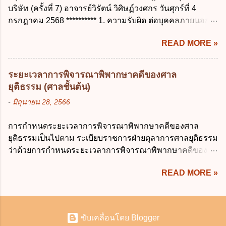
บุคคลถอนความยินยอมในการเก็บรวบรวม
บริษัท (ครั้งที่ 7) อาจารย์วิรัตน์ วิศิษฏ์วงศกร วันศุกร์ที่ 4
ไม่เกิน 90 วันทำการ ค. ลาได้ไม่เกิน 120 วัน
ใช้หรือเปิดเผยข้อมูลส่วนบุคคล ง. ข้อมูลส่วน
กรกฎาคม 2568 ********** 1. ความรับผิด ต่อบุคคลภายนอก
ง. ลาต่อเนื่องจากการคลอดบุตรได้ไม่เกิน 150
บุคคลได้ถูกใช้ประมวลผลโดยไม่ชอบด้วย
ความรับผิดร่วมกันโดยไม่จำกัดจำนวน ในกิจการที่หุ้นส่วน
วันทำการ ข้อ 14 ตามระเบียบสำนักนายก
กฎ...
READ MORE »
คนใดคนหนึ่งได้จัดทำไปในทางที่เป็น ธรรมดาการค้าขาย
รัฐมนตรี ว่าด้วยการลาของข้าราชการ พ.ศ.
ของห้างหุ้นส่วน ม.1050 , 1025 โดยพิจารณาตามสภาพแห่ง
2555 กำหนดให้ข้าราชการที่รับราชการติดต่อ
กิจการ การงานของห้าง และประเพณีทางการค้า -หุ้นส่วน
กันมาแล้วไม่น้อยกว่า 10 ปี มีสิทธินำวันลาพัก
ระยะเวลาการพิจารณาพิพากษาคดีของศาล
ต้องจัดการในนามของห้าง ไม่ว่าจะมีมูลเหตุจูงใจเพราะทุจริต
ผ่อนสะสมรวมกับวันลาพักผ่อนในปีปัจจุบันได้
ยุติธรรม (ศาลชั้นต้น)
หรือมีอำนาจจัดการหรือไม่ก็ตาม จึงเป็นไปตามหลักกฎหมาย
กี่วัน ก. ไม่เกิน 20 วัน ข. ไม่เกิน 30 วัน ค. ไม่
-
มิถุนายน 28, 2566
ปิดปากหุ้นส่วนคนอื่น และหลักลูกหนี้ร่วมตามม.291 เพื่อ
เกิน 20 วันทำการ ง. ไม่เกิน 30 วันทำการ ข้อ
คุ้มครองบุคคลภายนอกผู้สุจริต ไม่ว่าการจัดการนั้นจะก่อให้
15 การลาติดตามคู่สมรส ต้องมีระยะเวลาไม่
การกำหนดระยะเวลาการพิจารณาพิพากษาคดีของศาล
เกิดมูลหนี้ใดก็ตาม รวมถึงมูลละเมิด 1.1) กรณีห้างหุ้นส่วน
เกินกำหนดในข้อใดเพื่อมิให้มีผลเป็นการลา
ยุติธรรมเป็นไปตาม ระเบียบราชการฝ่ายตุลาการศาลยุติธรรม
สามัญจดทะเบียน เมื่อห้าง ผิดนัด ชำระหนี้ เจ้าหนี้ของห้างฯ
ออกจากราชการ ก. ไม่เกิน 2 ปี ข. ไม่เกิน 3...
ว่าด้วยการกำหนดระยะเวลาการพิจารณาพิพากษาคดีของ
ชอบที่จะเรียกให้ชำระหนี้เอาแต่ผู้เป็นหุ้นส่วนคนใคคนหนึ่ง
ศาลยุติธรรม พ.ศ. 2566 เว้นแต่มีกฎหมายกำหนดระยะเวลา
ก็ได้ ม.1070 เว้นแต่ ผู้เป็นหุ้นส่วนพิสูจน์ได้ว่า สินทรัพย์ของ
READ MORE »
ไว้เป็นอย่างอื่น ซึ่งมีผลใช้บังคับตั้งแต่วันที่ 24 มกราคม 2566
ห้างยังมีพอที่จะชำระหนี้ได้ และการที่จะบังคับเอาแก่ห้างนั้น
เป็นต้นไป โดยในส่วนของศาลชั้นต้นมีสาระสำคัญ ดังนี้ เพื่อ
ไม่เป็นการยาก ซึ่งแล้วแต่ศาลจะเห็นสมควร ม.1071 (ต่างกับ
ประโยชน์ในการบริหารจัดการคดี ให้จำแนกลักษณะหรือ
กรณีค้ำประกัน ม.689 ศาลใช้ดุลพินิจไม่ได้) 1.2) กรณีห้างหุ้น
ประเภทคดีออกเป็น 3 ประเภท ดังนี้ (1) คดีจัดการพิเศษ คือ
ส่วน...
ขับเคลื่อนโดย Blogger
คดีลักษณะที่ไม่มีความยุ่งยากซับซ้อนและมีแนวโน้มที่จะ