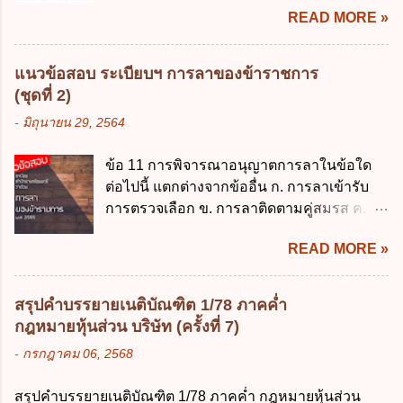
การเงินการคลังของรัฐ พ.ศ. 2561 ค. พระราช
READ MORE »
การประมวลผลข้อมูลส่วนบุคคล ข้อ 42 ผู้
บัญญัติเงินคงคลัง พ.ศ. 2491 ง. ระเบียบ
ควบคุมข้อมูลส่วนบุคคลต้องแก้ไขข้อมูลส่วน
กระทรวงการคลัง ว่าด้วยการเบิกเงินจากคลัง
บุคคลตามหลักการข้อใด ก. ถูกต้อง เป็น
การรับเงิน การจ่ายเงิน การเก็บรักษาเงิน และ
แนวข้อสอบ ระเบียบฯ การลาของข้าราชการ
ปัจจุบัน ข. สมบูรณ์ ค. ไม่ก่อให้เกิดความ
การนำเงินส่งคลัง พ.ศ. 2562 ข้อ 3 ส่วน
(ชุดที่ 2)
เข้าใจผิด ง. ถูกทุกข้อ ข้อ 43 มาตรการทาง
ราชการผู้เบิกในส่วนภูมิภาคมีอำนาจเก็บ
-
มิถุนายน 29, 2564
กฎหมายคุ้มครองข้อมูลส่วนบุคคล ในกรณีผู้
รักษาเงินทดรองราชการไว้ ณ ที่ทำการ เพื่อ
ควบคุมข้อมูลส่วนบุคคลไม่ดำเนินการแก้ไข
สำรองจ่ายได้แห่งละไม่เกินเท่าใร ก. 100,000
ข้อ 11 การพิจารณาอนุญาตการลาในข้อใด
ข้อมูลส่วนบุคคลให้ถูกต้อง ก. ร้องทุกข์ ข. ร้อง
บาท ข. 50,000 บาท ค. 30,000 บาท ง. 10,000
ต่อไปนี้ แตกต่างจากข้ออื่น ก. การลาเข้ารับ
เรียน ค. อุทธรณ์ ง. ฟ้องร้อง ข้อ 44 หลักการ
บาท ข้อ 4 ดอกเบี้ยที่เกิดจากการนำเงินทดรอง
การตรวจเลือก ข. การลาติดตามคู่สมรส ค.
สำคัญของสิทธิในการลบข้อมูลส่วนบุคคล คือ
ราชการจำนวนที่เกินกว่า...
การลาพักผ่อน ง. การลาไปศึกษา ฝึกอบรม
ข้อใด ก. สิทธิขอให้ผู้ควบคุมข้อมูลส่วนบุคคล
READ MORE »
ปฏิบัติการวิจัย หรือดูงาน ข้อ 12 ข้อใด ไม่ ถูก
ลบข้อมูลส่วนบุคคล ข. ขอให้ทำลายข้อมูล
ต้องเกี่ยวกับการลาไปช่วยเหลือภริยาที่คลอด
ส่วนบุคคล ค. ทำให้ข้อมูลส่วนบุคคลไม่
บุตร ก. ต้องเป็นภริยาโดยชอบด้วยกฎหมาย ข.
สามารถระบุถึงตนได้ ง. ถูกทุกข้อ ข้อ 45
สรุปคำบรรยายเนติบัณฑิต 1/78 ภาคค่ำ
ลาได้เพียงครั้งเดียว ค. ต้องลาภายใน 90 วัน
เงื่อนไข ในการใช้สิทธิลบข้อมูลส่วนบุคคล ข้อ
กฎหมายหุ้นส่วน บริษัท (ครั้งที่ 7)
นับแต่วันที่คลอดบุตร ง. ลาได้ครั้งหนึ่งติดต่อ
ใดไม่เกี่ยวข้อง ก. ข้อมูลหมดความจำเป็นใน
-
กรกฎาคม 06, 2568
กันไม่เกิน 15 วันทำการ ข้อ 13 สิทธิลากิจส่วน
การประมวลผลตามวัตถุประสงค์ ข. เป็นข้อมูล
ตัวเพื่อเลี้ยงดูบุตร เป็นไปตามข้อใด ก. ลาได้ไม่
ส่วนบุคคลที่ไม่สมบูรณ์ ค. เจ้าของข้อมูลส่วน
สรุปคำบรรยายเนติบัณฑิต 1/78 ภาคค่ำ กฎหมายหุ้นส่วน
เกิน 90 วัน ข. ลาต่อเนื่องจากการคลอดบุตรได้