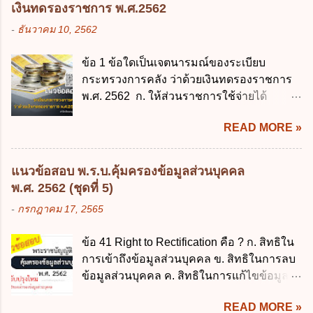
พระราชบัญญัติการศึกษาภาคบังคับ พ.ศ.
รวบรวม ใช้ หรือเปิดเผยข้อมูลส่วนบุคคล" คือ
เงินทดรองราชการ พ.ศ.2562
2545 ซึ่งเป็นกฎหมายที่มีโทษทางอาญา โดย
ความหมายตามข้อใด ก. ผู้ควบคุมข้อมูลส่วน
-
ธันวาคม 10, 2562
มีสาระสำคัญดังนี้ 1. คำว่า "เด็ก" หมายถึง เด็ก
บุคคล ข. ผู้ประมวลผลข้อมูลส่วนบุคคล ค.
ซึ่งมีอายุย่างเข้าปีที่ 7 จนถึงอายุย่างเข้าปีที่ 16
พนักงานเจ้าหน้าที่ ง. ไม่มีข้อใดถูกต้อง ข้อ 5 ผู้
ข้อ 1 ข้อใดเป็นเจตนารมณ์ของระเบียบ
เว้นแต่เด็กที่สอบได้ชั้นปีที่ 9 ของการศึกษา
มีอำนาจแต่งตั้งพนักงานเจ้าหน้าที่ตามพระ
กระทรวงการคลัง ว่าด้วยเงินทดรองราชการ
ภาคบังคับแล้ว 2. ผู้ปกครอง คือ 2.1 บิดา
ราชบัญญัติคุ้มครองข้อมูลส่วนบุคคล พ.ศ.
พ.ศ. 2562 ก. ให้ส่วนราชการใช้จ่ายได้
มารดา 2.2 บิดาหรือมารดา ซึ่งเป็นผู้ใช้
2562 ก. นายกรัฐมนตรี ข. รัฐมนตรีว่าการ
รวดเร็ว คล่องตัว และมีประสิทธิภาพ ข. ให้
อำนาจปกครอง 2.3 ผู้ปกครองตามประมวล
กระทรวงดิจิทัลเพื่อเศร...
READ MORE »
ส่วนราชการมีเงินทดรองราชการเพื่อรองจ่าย
กฎหมายแพ่งและพาณิชย์ 2.4 บุคคลที่เด็ก
ตามข้อผูกพันในการกู้เงินจากต่างประเทศ ค.
อยู่ด้วยเป็นประจำหรือที่เด็กอยู่รับใช้การงาน
รองรับการปฏิบัติงานด้านการเงินการคลังตาม
3. ผู้ปกครองดังกล่าว มีหน้าที่ ส่งเด็กเข้าเรียน
แนวข้อสอบ พ.ร.บ.คุ้มครองข้อมูลส่วนบุคคล
นโยบาย New GFMIS Thai ง. สนับสนุนการให้
ในสถานศึกษาในวันแรกของการเปิดเรียนภาค
พ.ศ. 2562 (ชุดที่ 5)
ความช่วยเหลือในกรณีจำเป็นเร่งด่วนที่ไม่
ต้น (ภาคเรียนที่ 1) 4. กรณีผู้ปกครองยังไม่ได้
-
กรกฎาคม 17, 2565
สามารถรอการเบิกเงินจากงบประมาณได้ ข้อ
ส่งเด็กเข้าเรียนภายใน 7 วัน นับแต่วันแรกของ
2 ระเบียบกระทรวงการคลัง ว่าด้วยเงินทดรอง
การเปิดเรียนภาคต้น ถ้าสถานศึกษายังมิไ...
ข้อ 41 Right to Rectification คือ ? ก. สิทธิใน
ราชการ พ.ศ. 2562 ออกโดยอาศัยกฎหมาย
การเข้าถึงข้อมูลส่วนบุคคล ข. สิทธิในการลบ
แม่บทใด ก. พระราชบัญญัติวิธีการงบ
ข้อมูลส่วนบุคคล ค. สิทธิในการแก้ไขข้อมูล
ประมาณ พ.ศ. 2561 ข. พระราชบัญญัติวินัย
ส่วนบุคคลให้ถูกต้อง ง. สิทธิในการคัดค้าน
การเงินการคลังของรัฐ พ.ศ. 2561 ค. พระราช
READ MORE »
การประมวลผลข้อมูลส่วนบุคคล ข้อ 42 ผู้