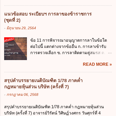
บัญญัติเงินคงคลัง พ.ศ. 2491 ง. ระเบียบ
ควบคุมข้อมูลส่วนบุคคลต้องแก้ไขข้อมูลส่วน
กระทรวงการคลัง ว่าด้วยการเบิกเงินจากคลัง
บุคคลตามหลักการข้อใด ก. ถูกต้อง เป็น
การรับเงิน การจ่ายเงิน การเก็บรักษาเงิน และ
แนวข้อสอบ ระเบียบฯ การลาของข้าราชการ
ปัจจุบัน ข. สมบูรณ์ ค. ไม่ก่อให้เกิดความ
การนำเงินส่งคลัง พ.ศ. 2562 ข้อ 3 ส่วน
(ชุดที่ 2)
เข้าใจผิด ง. ถูกทุกข้อ ข้อ 43 มาตรการทาง
ราชการผู้เบิกในส่วนภูมิภาคมีอำนาจเก็บ
-
มิถุนายน 29, 2564
กฎหมายคุ้มครองข้อมูลส่วนบุคคล ในกรณีผู้
รักษาเงินทดรองราชการไว้ ณ ที่ทำการ เพื่อ
ควบคุมข้อมูลส่วนบุคคลไม่ดำเนินการแก้ไข
สำรองจ่ายได้แห่งละไม่เกินเท่าใร ก. 100,000
ข้อ 11 การพิจารณาอนุญาตการลาในข้อใด
ข้อมูลส่วนบุคคลให้ถูกต้อง ก. ร้องทุกข์ ข. ร้อง
บาท ข. 50,000 บาท ค. 30,000 บาท ง. 10,000
ต่อไปนี้ แตกต่างจากข้ออื่น ก. การลาเข้ารับ
เรียน ค. อุทธรณ์ ง. ฟ้องร้อง ข้อ 44 หลักการ
บาท ข้อ 4 ดอกเบี้ยที่เกิดจากการนำเงินทดรอง
การตรวจเลือก ข. การลาติดตามคู่สมรส ค.
สำคัญของสิทธิในการลบข้อมูลส่วนบุคคล คือ
ราชการจำนวนที่เกินกว่า...
การลาพักผ่อน ง. การลาไปศึกษา ฝึกอบรม
ข้อใด ก. สิทธิขอให้ผู้ควบคุมข้อมูลส่วนบุคคล
READ MORE »
ปฏิบัติการวิจัย หรือดูงาน ข้อ 12 ข้อใด ไม่ ถูก
ลบข้อมูลส่วนบุคคล ข. ขอให้ทำลายข้อมูล
ต้องเกี่ยวกับการลาไปช่วยเหลือภริยาที่คลอด
ส่วนบุคคล ค. ทำให้ข้อมูลส่วนบุคคลไม่
บุตร ก. ต้องเป็นภริยาโดยชอบด้วยกฎหมาย ข.
สามารถระบุถึงตนได้ ง. ถูกทุกข้อ ข้อ 45
สรุปคำบรรยายเนติบัณฑิต 1/78 ภาคค่ำ
ลาได้เพียงครั้งเดียว ค. ต้องลาภายใน 90 วัน
เงื่อนไข ในการใช้สิทธิลบข้อมูลส่วนบุคคล ข้อ
กฎหมายหุ้นส่วน บริษัท (ครั้งที่ 7)
นับแต่วันที่คลอดบุตร ง. ลาได้ครั้งหนึ่งติดต่อ
ใดไม่เกี่ยวข้อง ก. ข้อมูลหมดความจำเป็นใน
-
กรกฎาคม 06, 2568
กันไม่เกิน 15 วันทำการ ข้อ 13 สิทธิลากิจส่วน
การประมวลผลตามวัตถุประสงค์ ข. เป็นข้อมูล
ตัวเพื่อเลี้ยงดูบุตร เป็นไปตามข้อใด ก. ลาได้ไม่
ส่วนบุคคลที่ไม่สมบูรณ์ ค. เจ้าของข้อมูลส่วน
สรุปคำบรรยายเนติบัณฑิต 1/78 ภาคค่ำ กฎหมายหุ้นส่วน
เกิน 90 วัน ข. ลาต่อเนื่องจากการคลอดบุตรได้
บุคคลถอนความยินยอมในการเก็บรวบรวม
บริษัท (ครั้งที่ 7) อาจารย์วิรัตน์ วิศิษฏ์วงศกร วันศุกร์ที่ 4
ไม่เกิน 90 วันทำการ ค. ลาได้ไม่เกิน 120 วัน