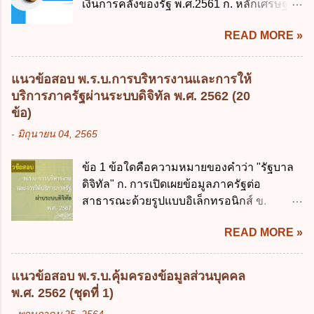
เงินการคลังของรัฐ พ.ศ.2561 ก. หลักเศรษฐกิจ
ถูกต้อง 1. นายกรัฐมนตรีมีอำนาจออกกฎเพื่อ
ฐานราก ข. หลักการรักษาเสถียรภาพทาง
ปฏิบัติการตามพระราชบัญญัติวิธีการงบ
READ MORE »
เศรษฐกิจ ค. หลักการพัฒนาทางเศรษฐกิจ
ประมาณ พ.ศ. 2561 2. นายกรัฐมนตรีเป็นผู้
อย่างยั่งยืน ง. หลักความเป็นธรรมในสังคม ข้อ
รักษาการตามพระราช บัญญัติวิธีการงบ
2 สัดส่วนหนี้สาธารณะต่อผลิตภัณฑ์มวลรวม
ประมาณ พ.ศ. 2561 3. รัฐมนตรีว่าการ
แนวข้อสอบ พ.ร.บ.การบริหารงานและการให้
ในประเทศเพื่อใช้เป็นกรอบในการบริหารหนี้
กระทรวงการคลัง เป็นผู้รักษาการตามพระ
บริการภาครัฐผ่านระบบดิจิทัล พ.ศ. 2562 (20
สาธารณะเป็นไปตามข้อใด ก. ไม่เกินร้อยละ 5
ราช บัญญัติวิธีการงบประมาณ พ.ศ. 2561 4.
ข้อ)
ข. ไม่เกินร้อยละ 10 ค. ไม่เกินร้อยละ 35 ง. ไม่
รัฐมนตรีว่าการกระทรวงการคลังมีหน้าที่
-
มิถุนายน 04, 2565
เกินร้อยละ 60 ข้อ 3 กฎหมายว่าด้วยวินัยการ
ควบคุมการใช้จ่ายงบประมาณให้เป็นไปอย่าง
เงินการคลังของรัฐกำหนดหลักการห้ามเสนอ
โปร่งใสและตรวจสอบได้ ข้อ 4. พระราช
ข้อ 1 ข้อใดคือความหมายของคำว่า "รัฐบาล
กฎหมายที่ให้จัดเก็บภาษีอากรหรือค่า
บัญญัติวิธีการงบประมาณ พ.ศ. 2561 บัญญัติ
ดิจิทัล" ก. การเปิดเผยข้อมูลภาครัฐต่อ
ธรรมเนียมเพิ่มขึ้นจากที่กำหนดไว้ในกฎหมาย
ให้การบริหา...
สาธารณะด้วยรูปแบบอิเล็กทรอนิกส์ ข.
เพื่อการนำไปใช้จ่ายตามวัตถุประสงค์หรือเพื่อ
การนำเทคโนโลยีดิจิทัลมาใช้เป็นเครื่องมือใน
การหนึ่งการใดเป็นการเฉพาะเจาะจง ยกเว้น
READ MORE »
การบริหารงาน การให้บริการ การบูรณาการ
ข้อใด ก. เป็นไปตามความต้องการของชุมชน
ข้อมูลภาครัฐ ค. วิธีการนำสัญลักษณ์ศูนย์และ
ข. เพื่อป็นรายได้ขององค์กรปกครองส่วนท้อง
หนึ่ง เพื่อใช้สร้างระบบต่าง ๆ ง. สำนักงาน
ถิ่น ค. มีเหตุจำเป็นหรือเหตุฉุกเฉินที่มิอาจหลีก
แนวข้อสอบ พ.ร.บ.คุ้มครองข้อมูลส่วนบุคคล
พัฒนารัฐบาลดิจิทัล (องค์การมหาชน) ข้อ 2
เลี่ยงได้ ง. สอดคล้องกับยุทธศาสตร์ชาติ ข้อ 4
พ.ศ. 2562 (ชุดที่ 1)
การบริหารงานภาครัฐและการจัดทำบริการ
หน่วยงานของรัฐจะต้องนำแผนการคลังระยะ