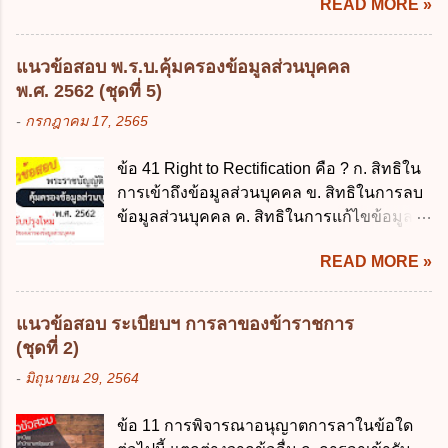
READ MORE »
ส่วนราชการมีเงินทดรองราชการเพื่อรองจ่าย
พฤษภาคม 2562 ข้อ 4 "บุคคลหรือนิติบุคคล
ตามข้อผูกพันในการกู้เงินจากต่างประเทศ ค.
ซึ่งมีอำนาจหน้าที่ตัดสินใจเกี่ยวกับการเก็บ
รองรับการปฏิบัติงานด้านการเงินการคลังตาม
รวบรวม ใช้ หรือเปิดเผยข้อมูลส่วนบุคคล" คือ
แนวข้อสอบ พ.ร.บ.คุ้มครองข้อมูลส่วนบุคคล
นโยบาย New GFMIS Thai ง. สนับสนุนการให้
ความหมายตามข้อใด ก. ผู้ควบคุมข้อมูลส่วน
พ.ศ. 2562 (ชุดที่ 5)
ความช่วยเหลือในกรณีจำเป็นเร่งด่วนที่ไม่
บุคคล ข. ผู้ประมวลผลข้อมูลส่วนบุคคล ค.
-
กรกฎาคม 17, 2565
สามารถรอการเบิกเงินจากงบประมาณได้ ข้อ
พนักงานเจ้าหน้าที่ ง. ไม่มีข้อใดถูกต้อง ข้อ 5 ผู้
2 ระเบียบกระทรวงการคลัง ว่าด้วยเงินทดรอง
มีอำนาจแต่งตั้งพนักงานเจ้าหน้าที่ตามพระ
ข้อ 41 Right to Rectification คือ ? ก. สิทธิใน
ราชการ พ.ศ. 2562 ออกโดยอาศัยกฎหมาย
ราชบัญญัติคุ้มครองข้อมูลส่วนบุคคล พ.ศ.
การเข้าถึงข้อมูลส่วนบุคคล ข. สิทธิในการลบ
แม่บทใด ก. พระราชบัญญัติวิธีการงบ
2562 ก. นายกรัฐมนตรี ข. รัฐมนตรีว่าการ
ข้อมูลส่วนบุคคล ค. สิทธิในการแก้ไขข้อมูล
ประมาณ พ.ศ. 2561 ข. พระราชบัญญัติวินัย
กระทรวงดิจิทัลเพื่อเศร...
ส่วนบุคคลให้ถูกต้อง ง. สิทธิในการคัดค้าน
การเงินการคลังของรัฐ พ.ศ. 2561 ค. พระราช
READ MORE »
การประมวลผลข้อมูลส่วนบุคคล ข้อ 42 ผู้
บัญญัติเงินคงคลัง พ.ศ. 2491 ง. ระเบียบ
ควบคุมข้อมูลส่วนบุคคลต้องแก้ไขข้อมูลส่วน
กระทรวงการคลัง ว่าด้วยการเบิกเงินจากคลัง
บุคคลตามหลักการข้อใด ก. ถูกต้อง เป็น
การรับเงิน การจ่ายเงิน การเก็บรักษาเงิน และ
แนวข้อสอบ ระเบียบฯ การลาของข้าราชการ
ปัจจุบัน ข. สมบูรณ์ ค. ไม่ก่อให้เกิดความ
การนำเงินส่งคลัง พ.ศ. 2562 ข้อ 3 ส่วน
(ชุดที่ 2)
เข้าใจผิด ง. ถูกทุกข้อ ข้อ 43 มาตรการทาง
ราชการผู้เบิกในส่วนภูมิภาคมีอำนาจเก็บ
-
มิถุนายน 29, 2564
กฎหมายคุ้มครองข้อมูลส่วนบุคคล ในกรณีผู้
รักษาเงินทดรองราชการไว้ ณ ที่ทำการ เพื่อ
ควบคุมข้อมูลส่วนบุคคลไม่ดำเนินการแก้ไข
สำรองจ่ายได้แห่งละไม่เกินเท่าใร ก. 100,000
ข้อ 11 การพิจารณาอนุญาตการลาในข้อใด
ข้อมูลส่วนบุคคลให้ถูกต้อง ก. ร้องทุกข์ ข. ร้อง
บาท ข. 50,000 บาท ค. 30,000 บาท ง. 10,000