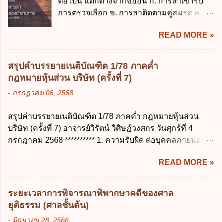
ต่อไปนี้ แตกต่างจากข้ออื่น ก. การลาเข้ารับ
เรียน ค. อุทธรณ์ ง. ฟ้องร้อง ข้อ 44 หลักการ
บาท ข้อ 4 ดอกเบี้ยที่เกิดจากการนำเงินทดรอง
การตรวจเลือก ข. การลาติดตามคู่สมรส ค.
สำคัญของสิทธิในการลบข้อมูลส่วนบุคคล คือ
ราชการจำนวนที่เกินกว่า...
การลาพักผ่อน ง. การลาไปศึกษา ฝึกอบรม
ข้อใด ก. สิทธิขอให้ผู้ควบคุมข้อมูลส่วนบุคคล
READ MORE »
ปฏิบัติการวิจัย หรือดูงาน ข้อ 12 ข้อใด ไม่ ถูก
ลบข้อมูลส่วนบุคคล ข. ขอให้ทำลายข้อมูล
ต้องเกี่ยวกับการลาไปช่วยเหลือภริยาที่คลอด
ส่วนบุคคล ค. ทำให้ข้อมูลส่วนบุคคลไม่
บุตร ก. ต้องเป็นภริยาโดยชอบด้วยกฎหมาย ข.
สามารถระบุถึงตนได้ ง. ถูกทุกข้อ ข้อ 45
สรุปคำบรรยายเนติบัณฑิต 1/78 ภาคค่ำ
ลาได้เพียงครั้งเดียว ค. ต้องลาภายใน 90 วัน
เงื่อนไข ในการใช้สิทธิลบข้อมูลส่วนบุคคล ข้อ
กฎหมายหุ้นส่วน บริษัท (ครั้งที่ 7)
นับแต่วันที่คลอดบุตร ง. ลาได้ครั้งหนึ่งติดต่อ
ใดไม่เกี่ยวข้อง ก. ข้อมูลหมดความจำเป็นใน
-
กรกฎาคม 06, 2568
กันไม่เกิน 15 วันทำการ ข้อ 13 สิทธิลากิจส่วน
การประมวลผลตามวัตถุประสงค์ ข. เป็นข้อมูล
ตัวเพื่อเลี้ยงดูบุตร เป็นไปตามข้อใด ก. ลาได้ไม่
ส่วนบุคคลที่ไม่สมบูรณ์ ค. เจ้าของข้อมูลส่วน
สรุปคำบรรยายเนติบัณฑิต 1/78 ภาคค่ำ กฎหมายหุ้นส่วน
เกิน 90 วัน ข. ลาต่อเนื่องจากการคลอดบุตรได้
บุคคลถอนความยินยอมในการเก็บรวบรวม
บริษัท (ครั้งที่ 7) อาจารย์วิรัตน์ วิศิษฏ์วงศกร วันศุกร์ที่ 4
ไม่เกิน 90 วันทำการ ค. ลาได้ไม่เกิน 120 วัน
ใช้หรือเปิดเผยข้อมูลส่วนบุคคล ง. ข้อมูลส่วน
กรกฎาคม 2568 ********** 1. ความรับผิด ต่อบุคคลภายนอก
ง. ลาต่อเนื่องจากการคลอดบุตรได้ไม่เกิน 150
บุคคลได้ถูกใช้ประมวลผลโดยไม่ชอบด้วย
ความรับผิดร่วมกันโดยไม่จำกัดจำนวน ในกิจการที่หุ้นส่วน
วันทำการ ข้อ 14 ตามระเบียบสำนักนายก
กฎ...
READ MORE »
คนใดคนหนึ่งได้จัดทำไปในทางที่เป็น ธรรมดาการค้าขาย
รัฐมนตรี ว่าด้วยการลาของข้าราชการ พ.ศ.
ของห้างหุ้นส่วน ม.1050 , 1025 โดยพิจารณาตามสภาพแห่ง
2555 กำหนดให้ข้าราชการที่รับราชการติดต่อ
กิจการ การงานของห้าง และประเพณีทางการค้า -หุ้นส่วน
กันมาแล้วไม่น้อยกว่า 10 ปี มีสิทธินำวันลาพัก
ระยะเวลาการพิจารณาพิพากษาคดีของศาล
ต้องจัดการในนามของห้าง ไม่ว่าจะมีมูลเหตุจูงใจเพราะทุจริต
ผ่อนสะสมรวมกับวันลาพักผ่อนในปีปัจจุบันได้
ยุติธรรม (ศาลชั้นต้น)
หรือมีอำนาจจัดการหรือไม่ก็ตาม จึงเป็นไปตามหลักกฎหมาย
กี่วัน ก. ไม่เกิน 20 วัน ข. ไม่เกิน 30 วัน ค. ไม่
-
มิถุนายน 28, 2566