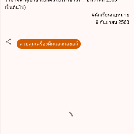
เป็นต้นไป)
#นักเรียนกฎหมาย
9 กันยายน 2563
ควบคุมเครื่องดื่มแอลกอฮอล์
ค
ว
า
ม
คิ
ด
เ
ห็
น