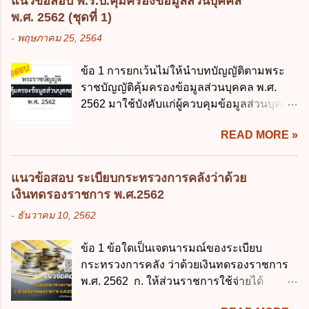
แนวข้อสอบ พ.ร.บ.คุ้มครองข้อมูลส่วนบุคคล
พระราชบัญญัติการศึกษาภาคบังคับ พ.ศ.
เกี่ยวกับ "แผนพัฒนารัฐบาลดิจิทัล" ก. เป็นธร
พ.ศ. 2562 (ชุดที่ 1)
2545 ซึ่งเป็นกฎหมายที่มีโทษทางอาญา โดย
รมาภิบาลข้อมูลภาครัฐ ข. เป็นศูนย์แลกเปลี่ยน
-
พฤษภาคม 25, 2564
มีสาระสำคัญดังนี้ 1. คำว่า "เด็ก" หมายถึง เด็ก
ข้อมูลกลาง ค. กำหนดสิทธิ หน้าที่ และความ
ซึ่งมีอายุย่างเข้าปีที่ 7 จนถึงอายุย่างเข้าปีที่ 16
รับผิดชอบในการบริหารจัดการข้อมูลของ
ข้อ 1 การยกเว้นไม่ให้นำบทบัญญัติตามพระ
เว้นแต่เด็กที่สอบได้ชั้นปีที่ 9 ของการศึกษา
หน่วยงานของรัฐ ง. กำหนดกรอบและทิศทาง
ราชบัญญัติคุ้มครองข้อมูลส่วนบุคคล พ.ศ.
ภาคบังคับแล้ว 2. ผู้ปกครอง คือ 2.1 บิดา
การบริหารงานภาครัฐและการจัดทำบริการ
2562 มาใช้บังคับแก่ผู้ควบคุมข้อมูลส่วนบุคคล
มารดา 2.2 บิดาหรือมารดา ซึ่งเป็นผู้ใช้
สาธารณะในรูปแบบดิจิทัล ข้อ 4 กรรมการ
จะต้องออกเป็นกฎหมายใด ก. พระราชบัญญัติ
อำนาจปกครอง 2.3 ผู้ปกครองตามประมวล
พัฒนารัฐบาลดิจิทัลโดยตำแหน่ง ม...
READ MORE »
ข. พระราชกำหนด ค. พระราชกฤษฎีกา ง. กฎ
กฎหมายแพ่งและพาณิชย์ 2.4 บุคคลที่เด็ก
กระทรวง ข้อ 2 กฎหมายตามข้อ 1 กำหนด
อยู่ด้วยเป็นประจำหรือที่เด็กอยู่รับใช้การงาน
หน่วยงานและกิจการใดที่ผู้ควบคุมข้อมูลส่วน
3. ผู้ปกครองดังกล่าว มีหน้าที่ ส่งเด็กเข้าเรียน
แนวข้อสอบ ระเบียบกระทรวงการคลังว่าด้วย
บุคคลไม่อยู่ในบังคับพระราชบัญญัติคุ้มครอง
ในสถานศึกษาในวันแรกของการเปิดเรียนภาค
เงินทดรองราชการ พ.ศ.2562
ข้อมูลส่วนบุคคล พ.ศ. 2562 ก. หน่วยงานของ
ต้น (ภาคเรียนที่ 1) 4. กรณีผู้ปกครองยังไม่ได้
-
ธันวาคม 10, 2562
รัฐทุกแห่ง ข. กิจการด้านการศึกษา ค. กิจการ
ส่งเด็กเข้าเรียนภายใน 7 วัน นับแต่วันแรกของ
ด้านความบันเทิงและนันทนาการ ง. ถูกทุกข้อ
การเปิดเรียนภาคต้น ถ้าสถานศึกษายังมิไ...
ข้อ 1 ข้อใดเป็นเจตนารมณ์ของระเบียบ
ข้อ 3 โดยหลัก ทั่วไป พระราชบัญญัติคุ้มครอง
กระทรวงการคลัง ว่าด้วยเงินทดรองราชการ
ข้อมูลส่วนบุคคล พ.ศ. 2562 ใช้บังคับตั้งแต่วัน
พ.ศ. 2562 ก. ให้ส่วนราชการใช้จ่ายได้
ใด ก. 26 พฤษภาคม 2562 ข. 27 พฤษภาคม
รวดเร็ว คล่องตัว และมีประสิทธิภาพ ข. ให้
2562 ค. 28 พฤษภาคม 2562 ง. 29