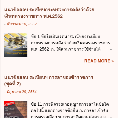
กระทรวง ข้อ 2 กฎหมายตามข้อ 1 กำหนด
อยู่ด้วยเป็นประจำหรือที่เด็กอยู่รับใช้การงาน
หน่วยงานและกิจการใดที่ผู้ควบคุมข้อมูลส่วน
3. ผู้ปกครองดังกล่าว มีหน้าที่ ส่งเด็กเข้าเรียน
แนวข้อสอบ ระเบียบกระทรวงการคลังว่าด้วย
บุคคลไม่อยู่ในบังคับพระราชบัญญัติคุ้มครอง
ในสถานศึกษาในวันแรกของการเปิดเรียนภาค
เงินทดรองราชการ พ.ศ.2562
ข้อมูลส่วนบุคคล พ.ศ. 2562 ก. หน่วยงานของ
ต้น (ภาคเรียนที่ 1) 4. กรณีผู้ปกครองยังไม่ได้
-
ธันวาคม 10, 2562
รัฐทุกแห่ง ข. กิจการด้านการศึกษา ค. กิจการ
ส่งเด็กเข้าเรียนภายใน 7 วัน นับแต่วันแรกของ
ด้านความบันเทิงและนันทนาการ ง. ถูกทุกข้อ
การเปิดเรียนภาคต้น ถ้าสถานศึกษายังมิไ...
ข้อ 1 ข้อใดเป็นเจตนารมณ์ของระเบียบ
ข้อ 3 โดยหลัก ทั่วไป พระราชบัญญัติคุ้มครอง
กระทรวงการคลัง ว่าด้วยเงินทดรองราชการ
ข้อมูลส่วนบุคคล พ.ศ. 2562 ใช้บังคับตั้งแต่วัน
พ.ศ. 2562 ก. ให้ส่วนราชการใช้จ่ายได้
ใด ก. 26 พฤษภาคม 2562 ข. 27 พฤษภาคม
รวดเร็ว คล่องตัว และมีประสิทธิภาพ ข. ให้
2562 ค. 28 พฤษภาคม 2562 ง. 29
READ MORE »
ส่วนราชการมีเงินทดรองราชการเพื่อรองจ่าย
พฤษภาคม 2562 ข้อ 4 "บุคคลหรือนิติบุคคล
ตามข้อผูกพันในการกู้เงินจากต่างประเทศ ค.
ซึ่งมีอำนาจหน้าที่ตัดสินใจเกี่ยวกับการเก็บ
รองรับการปฏิบัติงานด้านการเงินการคลังตาม
รวบรวม ใช้ หรือเปิดเผยข้อมูลส่วนบุคคล" คือ
แนวข้อสอบ ระเบียบฯ การลาของข้าราชการ
นโยบาย New GFMIS Thai ง. สนับสนุนการให้
ความหมายตามข้อใด ก. ผู้ควบคุมข้อมูลส่วน
(ชุดที่ 2)
ความช่วยเหลือในกรณีจำเป็นเร่งด่วนที่ไม่
บุคคล ข. ผู้ประมวลผลข้อมูลส่วนบุคคล ค.
-
มิถุนายน 29, 2564
สามารถรอการเบิกเงินจากงบประมาณได้ ข้อ
พนักงานเจ้าหน้าที่ ง. ไม่มีข้อใดถูกต้อง ข้อ 5 ผู้
2 ระเบียบกระทรวงการคลัง ว่าด้วยเงินทดรอง
มีอำนาจแต่งตั้งพนักงานเจ้าหน้าที่ตามพระ
ข้อ 11 การพิจารณาอนุญาตการลาในข้อใด
ราชการ พ.ศ. 2562 ออกโดยอาศัยกฎหมาย
ราชบัญญัติคุ้มครองข้อมูลส่วนบุคคล พ.ศ.
ต่อไปนี้ แตกต่างจากข้ออื่น ก. การลาเข้ารับ
แม่บทใด ก. พระราชบัญญัติวิธีการงบ
2562 ก. นายกรัฐมนตรี ข. รัฐมนตรีว่าการ
การตรวจเลือก ข. การลาติดตามคู่สมรส ค.