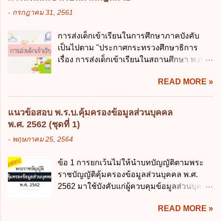
พัฒนารัฐบาลดิจิทัล (องค์การมหาชน) ข้อ 2
เลี่ยงได้ ง. สอดคล้องกับยุทธศาสตร์ชาติ ข้อ 4
-
กรกฎาคม 31, 2561
การบริหารงานภาครัฐและการจัดทำบริการ
หน่วยงานของรัฐจะต้องนำแผนการคลังระยะ
สาธารณะผ่านระบบดิจิทัล ต้องมีวัตถุประสงค์
ปานกลางที่คณะรัฐมนตรีเห็นชอบแล้วไปใช้
การส่งเด็กเข้าเรียนในการศึกษาภาคบังคับ
ดังต่อไปนี้ ยกเว้น ข้อใด ก. ให้มีการใช้ระบบ
ประกอบการพิจารณาในเรื่องต่อไปนี้ ยกเว้น
เป็นไปตาม "ประกาศกระทรวงศึกษาธิการ
ดิจิทัลอย่างคุ้มค่าและเต็มศักยภาพ ข. พัฒนา
ข้อใด ก. การจัดเก็บหรือหารายได้ ข. การ
เรื่อง การส่งเด็กเข้าเรียนในสถานศึกษา พ.ศ.
โครงสร้างพื้นฐานด้านดิจิทัลที่จำเป็นให้เป็นไป
จัดสรรงบประมาณรายจ่าย ค. การจัดทำงบ
2546" และ "ประกาศกระทรวงศึกษาธิการ
ตามมาตรฐานสากล ค. พัฒนาการเชื่อมโยง
ประมาณ ง. การก่...
READ MORE »
เรื่อง หลักเกณฑ์และวิธีการปฏิบัติสำหรับผู้ที่
เครือข่ายดิจิทัล ง. เพิ่มประสิทธิภาคในการใช้
มิใช่ผู้ปกครองซึ่งมีเด็กที่มีอายุในเกณฑ์การ
จ่ายงบประมาณให้เกิดความคุ้มค่าและเป็นไป
ศึกษาภาคบังคับอาศัยอยู่" ออกตามความใน
ตามเป้าหมาย ข้อ 3 ข้อใดกล่าวได้ถูกต้องที่สุด
แนวข้อสอบ พ.ร.บ.คุ้มครองข้อมูลส่วนบุคคล
พระราชบัญญัติการศึกษาภาคบังคับ พ.ศ.
เกี่ยวกับ "แผนพัฒนารัฐบาลดิจิทัล" ก. เป็นธร
พ.ศ. 2562 (ชุดที่ 1)
2545 ซึ่งเป็นกฎหมายที่มีโทษทางอาญา โดย
รมาภิบาลข้อมูลภาครัฐ ข. เป็นศูนย์แลกเปลี่ยน
-
พฤษภาคม 25, 2564
มีสาระสำคัญดังนี้ 1. คำว่า "เด็ก" หมายถึง เด็ก
ข้อมูลกลาง ค. กำหนดสิทธิ หน้าที่ และความ
ซึ่งมีอายุย่างเข้าปีที่ 7 จนถึงอายุย่างเข้าปีที่ 16
รับผิดชอบในการบริหารจัดการข้อมูลของ
ข้อ 1 การยกเว้นไม่ให้นำบทบัญญัติตามพระ
เว้นแต่เด็กที่สอบได้ชั้นปีที่ 9 ของการศึกษา
หน่วยงานของรัฐ ง. กำหนดกรอบและทิศทาง
ราชบัญญัติคุ้มครองข้อมูลส่วนบุคคล พ.ศ.
ภาคบังคับแล้ว 2. ผู้ปกครอง คือ 2.1 บิดา
การบริหารงานภาครัฐและการจัดทำบริการ
2562 มาใช้บังคับแก่ผู้ควบคุมข้อมูลส่วนบุคคล
มารดา 2.2 บิดาหรือมารดา ซึ่งเป็นผู้ใช้
สาธารณะในรูปแบบดิจิทัล ข้อ 4 กรรมการ
จะต้องออกเป็นกฎหมายใด ก. พระราชบัญญัติ
อำนาจปกครอง 2.3 ผู้ปกครองตามประมวล
พัฒนารัฐบาลดิจิทัลโดยตำแหน่ง ม...
READ MORE »
ข. พระราชกำหนด ค. พระราชกฤษฎีกา ง. กฎ
กฎหมายแพ่งและพาณิชย์ 2.4 บุคคลที่เด็ก