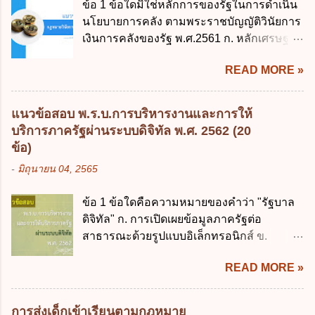
ข้อ 1 ข้อใดมิใช่หลักการของรัฐในการดำเนิน
พ.ศ. 2544 4. ประกาศของคณะปฏิวัติ ฉบับที่
นโยบายการคลัง ตามพระราชบัญญัติวินัยการ
203 ลงวันที่ 31 สิงหาคม 2515 ข้อ 3. ข้อใดไม่
เงินการคลังของรัฐ พ.ศ.2561 ก. หลักเศรษฐกิจ
ถูกต้อง 1. นายกรัฐมนตรีมีอำนาจออกกฎเพื่อ
ฐานราก ข. หลักการรักษาเสถียรภาพทาง
ปฏิบัติการตามพระราชบัญญัติวิธีการงบ
READ MORE »
เศรษฐกิจ ค. หลักการพัฒนาทางเศรษฐกิจ
ประมาณ พ.ศ. 2561 2. นายกรัฐมนตรีเป็นผู้
อย่างยั่งยืน ง. หลักความเป็นธรรมในสังคม ข้อ
รักษาการตามพระราช บัญญัติวิธีการงบ
2 สัดส่วนหนี้สาธารณะต่อผลิตภัณฑ์มวลรวม
ประมาณ พ.ศ. 2561 3. รัฐมนตรีว่าการ
แนวข้อสอบ พ.ร.บ.การบริหารงานและการให้
ในประเทศเพื่อใช้เป็นกรอบในการบริหารหนี้
กระทรวงการคลัง เป็นผู้รักษาการตามพระ
บริการภาครัฐผ่านระบบดิจิทัล พ.ศ. 2562 (20
สาธารณะเป็นไปตามข้อใด ก. ไม่เกินร้อยละ 5
ราช บัญญัติวิธีการงบประมาณ พ.ศ. 2561 4.
ข้อ)
ข. ไม่เกินร้อยละ 10 ค. ไม่เกินร้อยละ 35 ง. ไม่
รัฐมนตรีว่าการกระทรวงการคลังมีหน้าที่
-
มิถุนายน 04, 2565
เกินร้อยละ 60 ข้อ 3 กฎหมายว่าด้วยวินัยการ
ควบคุมการใช้จ่ายงบประมาณให้เป็นไปอย่าง
เงินการคลังของรัฐกำหนดหลักการห้ามเสนอ
โปร่งใสและตรวจสอบได้ ข้อ 4. พระราช
ข้อ 1 ข้อใดคือความหมายของคำว่า "รัฐบาล
กฎหมายที่ให้จัดเก็บภาษีอากรหรือค่า
บัญญัติวิธีการงบประมาณ พ.ศ. 2561 บัญญัติ
ดิจิทัล" ก. การเปิดเผยข้อมูลภาครัฐต่อ
ธรรมเนียมเพิ่มขึ้นจากที่กำหนดไว้ในกฎหมาย
ให้การบริหา...
สาธารณะด้วยรูปแบบอิเล็กทรอนิกส์ ข.
เพื่อการนำไปใช้จ่ายตามวัตถุประสงค์หรือเพื่อ
การนำเทคโนโลยีดิจิทัลมาใช้เป็นเครื่องมือใน
การหนึ่งการใดเป็นการเฉพาะเจาะจง ยกเว้น
READ MORE »
การบริหารงาน การให้บริการ การบูรณาการ
ข้อใด ก. เป็นไปตามความต้องการของชุมชน
ข้อมูลภาครัฐ ค. วิธีการนำสัญลักษณ์ศูนย์และ
ข. เพื่อป็นรายได้ขององค์กรปกครองส่วนท้อง
หนึ่ง เพื่อใช้สร้างระบบต่าง ๆ ง. สำนักงาน
ถิ่น ค. มีเหตุจำเป็นหรือเหตุฉุกเฉินที่มิอาจหลีก
การส่งเด็กเข้าเรียนตามกฎหมาย