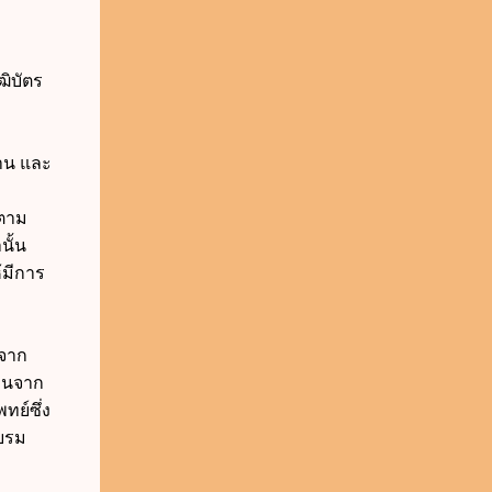
ฒิบัตร
งาน และ
พตาม
นั้น
้มีการ
งจาก
ห็นจาก
ย์ซึ่ง
อบรม