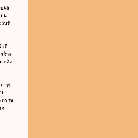
ับ
ผล
ป็น
ันที่
ิบดี
กจ้าง
จะจัด
ุขภาพ
าน
ารตรวจ
าศ