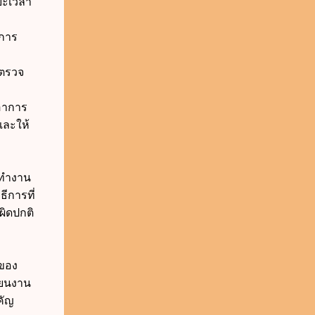
ะยะเวลา
ลการ
รตรวจ
ีอาการ
ละให้
ารทำงาน
ีการที่
ผิดปกติ
ลของ
ี่ยนงาน
คัญ