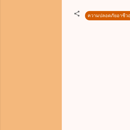
ความปลอดภัยอาชีว
ค
ว
า
ม
คิ
ด
เ
ห็
น