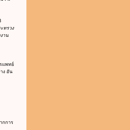
3
ระทรวง
งงาน
รแพทย์
าง อัน
นจากการ