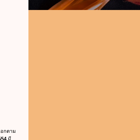
อกตาม
554
มี