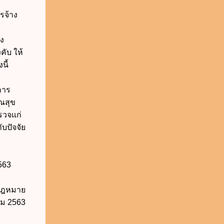
ารจ้าง
ง
คับ ให้
นี้
นการ
ณสุข
รวจแก่
บปัจจัย
563
นกฎหมาย
คม 2563