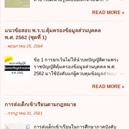
เพื่อการนำไปใช้จ่ายตามวัตถุประสงค์หรือเพื่อ
การนำเทคโนโลยีดิจิทัลมาใช้เป็นเครื่องมือใน
การหนึ่งการใดเป็นการเฉพาะเจาะจง ยกเว้น
READ MORE »
การบริหารงาน การให้บริการ การบูรณาการ
ข้อใด ก. เป็นไปตามความต้องการของชุมชน
ข้อมูลภาครัฐ ค. วิธีการนำสัญลักษณ์ศูนย์และ
ข. เพื่อป็นรายได้ขององค์กรปกครองส่วนท้อง
หนึ่ง เพื่อใช้สร้างระบบต่าง ๆ ง. สำนักงาน
ถิ่น ค. มีเหตุจำเป็นหรือเหตุฉุกเฉินที่มิอาจหลีก
แนวข้อสอบ พ.ร.บ.คุ้มครองข้อมูลส่วนบุคคล
พัฒนารัฐบาลดิจิทัล (องค์การมหาชน) ข้อ 2
เลี่ยงได้ ง. สอดคล้องกับยุทธศาสตร์ชาติ ข้อ 4
พ.ศ. 2562 (ชุดที่ 1)
การบริหารงานภาครัฐและการจัดทำบริการ
หน่วยงานของรัฐจะต้องนำแผนการคลังระยะ
-
พฤษภาคม 25, 2564
สาธารณะผ่านระบบดิจิทัล ต้องมีวัตถุประสงค์
ปานกลางที่คณะรัฐมนตรีเห็นชอบแล้วไปใช้
ดังต่อไปนี้ ยกเว้น ข้อใด ก. ให้มีการใช้ระบบ
ประกอบการพิจารณาในเรื่องต่อไปนี้ ยกเว้น
ข้อ 1 การยกเว้นไม่ให้นำบทบัญญัติตามพระ
ดิจิทัลอย่างคุ้มค่าและเต็มศักยภาพ ข. พัฒนา
ข้อใด ก. การจัดเก็บหรือหารายได้ ข. การ
ราชบัญญัติคุ้มครองข้อมูลส่วนบุคคล พ.ศ.
โครงสร้างพื้นฐานด้านดิจิทัลที่จำเป็นให้เป็นไป
จัดสรรงบประมาณรายจ่าย ค. การจัดทำงบ
2562 มาใช้บังคับแก่ผู้ควบคุมข้อมูลส่วนบุคคล
ตามมาตรฐานสากล ค. พัฒนาการเชื่อมโยง
ประมาณ ง. การก่...
จะต้องออกเป็นกฎหมายใด ก. พระราชบัญญัติ
เครือข่ายดิจิทัล ง. เพิ่มประสิทธิภาคในการใช้
READ MORE »
ข. พระราชกำหนด ค. พระราชกฤษฎีกา ง. กฎ
จ่ายงบประมาณให้เกิดความคุ้มค่าและเป็นไป
กระทรวง ข้อ 2 กฎหมายตามข้อ 1 กำหนด
ตามเป้าหมาย ข้อ 3 ข้อใดกล่าวได้ถูกต้องที่สุด
หน่วยงานและกิจการใดที่ผู้ควบคุมข้อมูลส่วน
เกี่ยวกับ "แผนพัฒนารัฐบาลดิจิทัล" ก. เป็นธร
การส่งเด็กเข้าเรียนตามกฎหมาย
บุคคลไม่อยู่ในบังคับพระราชบัญญัติคุ้มครอง
รมาภิบาลข้อมูลภาครัฐ ข. เป็นศูนย์แลกเปลี่ยน
-
กรกฎาคม 31, 2561
ข้อมูลส่วนบุคคล พ.ศ. 2562 ก. หน่วยงานของ
ข้อมูลกลาง ค. กำหนดสิทธิ หน้าที่ และความ
รัฐทุกแห่ง ข. กิจการด้านการศึกษา ค. กิจการ
รับผิดชอบในการบริหารจัดการข้อมูลของ
การส่งเด็กเข้าเรียนในการศึกษาภาคบังคับ
ด้านความบันเทิงและนันทนาการ ง. ถูกทุกข้อ