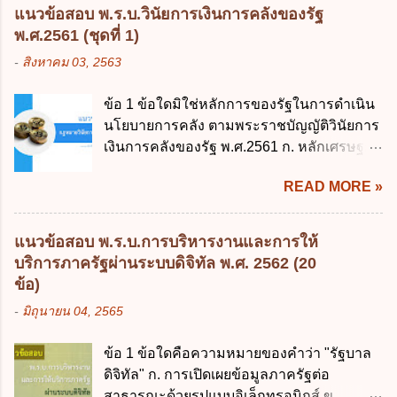
บัญญัติวิธีการงบประมาณ พ.ศ. 2561 ไม่ได้
แนวข้อสอบ พ.ร.บ.วินัยการเงินการคลังของรัฐ
ยกเลิกกฎหมายฉบับใด 1. พระราชบัญญัติวิธี
พ.ศ.2561 (ชุดที่ 1)
การงบประมาณ พ.ศ. 2502 2. พระราชบัญญัติ
-
สิงหาคม 03, 2563
วิธีการงบประมาณ (ฉบับที่ 3) พ.ศ. 2511 3.
พระราชบัญญัติวิธีการงบประมาณ (ฉบับที่ 6)
ข้อ 1 ข้อใดมิใช่หลักการของรัฐในการดำเนิน
พ.ศ. 2544 4. ประกาศของคณะปฏิวัติ ฉบับที่
นโยบายการคลัง ตามพระราชบัญญัติวินัยการ
203 ลงวันที่ 31 สิงหาคม 2515 ข้อ 3. ข้อใดไม่
เงินการคลังของรัฐ พ.ศ.2561 ก. หลักเศรษฐกิจ
ถูกต้อง 1. นายกรัฐมนตรีมีอำนาจออกกฎเพื่อ
ฐานราก ข. หลักการรักษาเสถียรภาพทาง
ปฏิบัติการตามพระราชบัญญัติวิธีการงบ
READ MORE »
เศรษฐกิจ ค. หลักการพัฒนาทางเศรษฐกิจ
ประมาณ พ.ศ. 2561 2. นายกรัฐมนตรีเป็นผู้
อย่างยั่งยืน ง. หลักความเป็นธรรมในสังคม ข้อ
รักษาการตามพระราช บัญญัติวิธีการงบ
2 สัดส่วนหนี้สาธารณะต่อผลิตภัณฑ์มวลรวม
ประมาณ พ.ศ. 2561 3. รัฐมนตรีว่าการ
แนวข้อสอบ พ.ร.บ.การบริหารงานและการให้
ในประเทศเพื่อใช้เป็นกรอบในการบริหารหนี้
กระทรวงการคลัง เป็นผู้รักษาการตามพระ
บริการภาครัฐผ่านระบบดิจิทัล พ.ศ. 2562 (20
สาธารณะเป็นไปตามข้อใด ก. ไม่เกินร้อยละ 5
ราช บัญญัติวิธีการงบประมาณ พ.ศ. 2561 4.
ข้อ)
ข. ไม่เกินร้อยละ 10 ค. ไม่เกินร้อยละ 35 ง. ไม่
รัฐมนตรีว่าการกระทรวงการคลังมีหน้าที่
-
มิถุนายน 04, 2565
เกินร้อยละ 60 ข้อ 3 กฎหมายว่าด้วยวินัยการ
ควบคุมการใช้จ่ายงบประมาณให้เป็นไปอย่าง
เงินการคลังของรัฐกำหนดหลักการห้ามเสนอ
โปร่งใสและตรวจสอบได้ ข้อ 4. พระราช
ข้อ 1 ข้อใดคือความหมายของคำว่า "รัฐบาล
กฎหมายที่ให้จัดเก็บภาษีอากรหรือค่า
บัญญัติวิธีการงบประมาณ พ.ศ. 2561 บัญญัติ
ดิจิทัล" ก. การเปิดเผยข้อมูลภาครัฐต่อ
ธรรมเนียมเพิ่มขึ้นจากที่กำหนดไว้ในกฎหมาย
ให้การบริหา...
สาธารณะด้วยรูปแบบอิเล็กทรอนิกส์ ข.