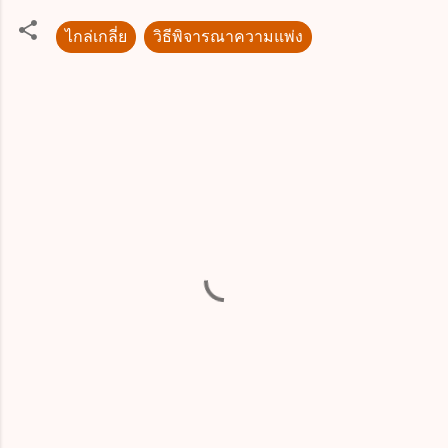
ไกล่เกลี่ย
วิธีพิจารณาความแพ่ง
ค
ว
า
ม
คิ
ด
เ
ห็
น