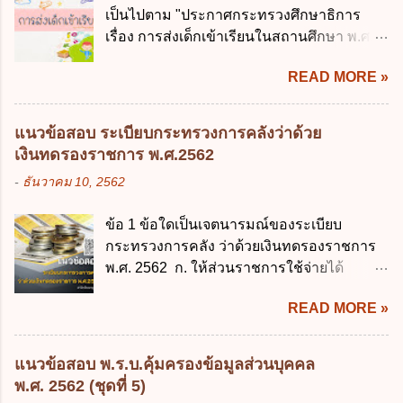
หน่วยงานของรัฐ ง. กำหนดกรอบและทิศทาง
เป็นไปตาม "ประกาศกระทรวงศึกษาธิการ
ข้อ 3 โดยหลัก ทั่วไป พระราชบัญญัติคุ้มครอง
การบริหารงานภาครัฐและการจัดทำบริการ
เรื่อง การส่งเด็กเข้าเรียนในสถานศึกษา พ.ศ.
ข้อมูลส่วนบุคคล พ.ศ. 2562 ใช้บังคับตั้งแต่วัน
สาธารณะในรูปแบบดิจิทัล ข้อ 4 กรรมการ
2546" และ "ประกาศกระทรวงศึกษาธิการ
ใด ก. 26 พฤษภาคม 2562 ข. 27 พฤษภาคม
พัฒนารัฐบาลดิจิทัลโดยตำแหน่ง ม...
READ MORE »
เรื่อง หลักเกณฑ์และวิธีการปฏิบัติสำหรับผู้ที่
2562 ค. 28 พฤษภาคม 2562 ง. 29
มิใช่ผู้ปกครองซึ่งมีเด็กที่มีอายุในเกณฑ์การ
พฤษภาคม 2562 ข้อ 4 "บุคคลหรือนิติบุคคล
ศึกษาภาคบังคับอาศัยอยู่" ออกตามความใน
ซึ่งมีอำนาจหน้าที่ตัดสินใจเกี่ยวกับการเก็บ
แนวข้อสอบ ระเบียบกระทรวงการคลังว่าด้วย
พระราชบัญญัติการศึกษาภาคบังคับ พ.ศ.
รวบรวม ใช้ หรือเปิดเผยข้อมูลส่วนบุคคล" คือ
เงินทดรองราชการ พ.ศ.2562
2545 ซึ่งเป็นกฎหมายที่มีโทษทางอาญา โดย
ความหมายตามข้อใด ก. ผู้ควบคุมข้อมูลส่วน
-
ธันวาคม 10, 2562
มีสาระสำคัญดังนี้ 1. คำว่า "เด็ก" หมายถึง เด็ก
บุคคล ข. ผู้ประมวลผลข้อมูลส่วนบุคคล ค.
ซึ่งมีอายุย่างเข้าปีที่ 7 จนถึงอายุย่างเข้าปีที่ 16
พนักงานเจ้าหน้าที่ ง. ไม่มีข้อใดถูกต้อง ข้อ 5 ผู้
ข้อ 1 ข้อใดเป็นเจตนารมณ์ของระเบียบ
เว้นแต่เด็กที่สอบได้ชั้นปีที่ 9 ของการศึกษา
มีอำนาจแต่งตั้งพนักงานเจ้าหน้าที่ตามพระ
กระทรวงการคลัง ว่าด้วยเงินทดรองราชการ
ภาคบังคับแล้ว 2. ผู้ปกครอง คือ 2.1 บิดา
ราชบัญญัติคุ้มครองข้อมูลส่วนบุคคล พ.ศ.
พ.ศ. 2562 ก. ให้ส่วนราชการใช้จ่ายได้
มารดา 2.2 บิดาหรือมารดา ซึ่งเป็นผู้ใช้
2562 ก. นายกรัฐมนตรี ข. รัฐมนตรีว่าการ
รวดเร็ว คล่องตัว และมีประสิทธิภาพ ข. ให้
อำนาจปกครอง 2.3 ผู้ปกครองตามประมวล
กระทรวงดิจิทัลเพื่อเศร...
READ MORE »
ส่วนราชการมีเงินทดรองราชการเพื่อรองจ่าย
กฎหมายแพ่งและพาณิชย์ 2.4 บุคคลที่เด็ก
ตามข้อผูกพันในการกู้เงินจากต่างประเทศ ค.
อยู่ด้วยเป็นประจำหรือที่เด็กอยู่รับใช้การงาน
รองรับการปฏิบัติงานด้านการเงินการคลังตาม
3. ผู้ปกครองดังกล่าว มีหน้าที่ ส่งเด็กเข้าเรียน
แนวข้อสอบ พ.ร.บ.คุ้มครองข้อมูลส่วนบุคคล
นโยบาย New GFMIS Thai ง. สนับสนุนการให้
ในสถานศึกษาในวันแรกของการเปิดเรียนภาค
พ.ศ. 2562 (ชุดที่ 5)
ความช่วยเหลือในกรณีจำเป็นเร่งด่วนที่ไม่