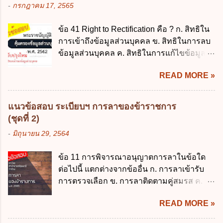
ต้น (ภาคเรียนที่ 1) 4. กรณีผู้ปกครองยังไม่ได้
-
กรกฎาคม 17, 2565
สามารถรอการเบิกเงินจากงบประมาณได้ ข้อ
ส่งเด็กเข้าเรียนภายใน 7 วัน นับแต่วันแรกของ
2 ระเบียบกระทรวงการคลัง ว่าด้วยเงินทดรอง
การเปิดเรียนภาคต้น ถ้าสถานศึกษายังมิไ...
ข้อ 41 Right to Rectification คือ ? ก. สิทธิใน
ราชการ พ.ศ. 2562 ออกโดยอาศัยกฎหมาย
การเข้าถึงข้อมูลส่วนบุคคล ข. สิทธิในการลบ
แม่บทใด ก. พระราชบัญญัติวิธีการงบ
ข้อมูลส่วนบุคคล ค. สิทธิในการแก้ไขข้อมูล
ประมาณ พ.ศ. 2561 ข. พระราชบัญญัติวินัย
ส่วนบุคคลให้ถูกต้อง ง. สิทธิในการคัดค้าน
การเงินการคลังของรัฐ พ.ศ. 2561 ค. พระราช
READ MORE »
การประมวลผลข้อมูลส่วนบุคคล ข้อ 42 ผู้
บัญญัติเงินคงคลัง พ.ศ. 2491 ง. ระเบียบ
ควบคุมข้อมูลส่วนบุคคลต้องแก้ไขข้อมูลส่วน
กระทรวงการคลัง ว่าด้วยการเบิกเงินจากคลัง
บุคคลตามหลักการข้อใด ก. ถูกต้อง เป็น
การรับเงิน การจ่ายเงิน การเก็บรักษาเงิน และ
แนวข้อสอบ ระเบียบฯ การลาของข้าราชการ
ปัจจุบัน ข. สมบูรณ์ ค. ไม่ก่อให้เกิดความ
การนำเงินส่งคลัง พ.ศ. 2562 ข้อ 3 ส่วน
(ชุดที่ 2)
เข้าใจผิด ง. ถูกทุกข้อ ข้อ 43 มาตรการทาง
ราชการผู้เบิกในส่วนภูมิภาคมีอำนาจเก็บ
-
มิถุนายน 29, 2564
กฎหมายคุ้มครองข้อมูลส่วนบุคคล ในกรณีผู้
รักษาเงินทดรองราชการไว้ ณ ที่ทำการ เพื่อ
ควบคุมข้อมูลส่วนบุคคลไม่ดำเนินการแก้ไข
สำรองจ่ายได้แห่งละไม่เกินเท่าใร ก. 100,000
ข้อ 11 การพิจารณาอนุญาตการลาในข้อใด
ข้อมูลส่วนบุคคลให้ถูกต้อง ก. ร้องทุกข์ ข. ร้อง
บาท ข. 50,000 บาท ค. 30,000 บาท ง. 10,000
ต่อไปนี้ แตกต่างจากข้ออื่น ก. การลาเข้ารับ
เรียน ค. อุทธรณ์ ง. ฟ้องร้อง ข้อ 44 หลักการ
บาท ข้อ 4 ดอกเบี้ยที่เกิดจากการนำเงินทดรอง
การตรวจเลือก ข. การลาติดตามคู่สมรส ค.
สำคัญของสิทธิในการลบข้อมูลส่วนบุคคล คือ
ราชการจำนวนที่เกินกว่า...
การลาพักผ่อน ง. การลาไปศึกษา ฝึกอบรม
ข้อใด ก. สิทธิขอให้ผู้ควบคุมข้อมูลส่วนบุคคล
READ MORE »
ปฏิบัติการวิจัย หรือดูงาน ข้อ 12 ข้อใด ไม่ ถูก
ลบข้อมูลส่วนบุคคล ข. ขอให้ทำลายข้อมูล
ต้องเกี่ยวกับการลาไปช่วยเหลือภริยาที่คลอด
ส่วนบุคคล ค. ทำให้ข้อมูลส่วนบุคคลไม่