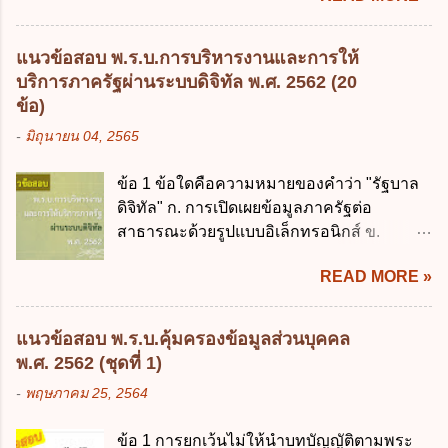
ประมาณ พ.ศ. 2561 2. นายกรัฐมนตรีเป็นผู้
อย่างยั่งยืน ง. หลักความเป็นธรรมในสังคม ข้อ
รักษาการตามพระราช บัญญัติวิธีการงบ
2 สัดส่วนหนี้สาธารณะต่อผลิตภัณฑ์มวลรวม
ประมาณ พ.ศ. 2561 3. รัฐมนตรีว่าการ
แนวข้อสอบ พ.ร.บ.การบริหารงานและการให้
ในประเทศเพื่อใช้เป็นกรอบในการบริหารหนี้
กระทรวงการคลัง เป็นผู้รักษาการตามพระ
บริการภาครัฐผ่านระบบดิจิทัล พ.ศ. 2562 (20
สาธารณะเป็นไปตามข้อใด ก. ไม่เกินร้อยละ 5
ราช บัญญัติวิธีการงบประมาณ พ.ศ. 2561 4.
ข้อ)
ข. ไม่เกินร้อยละ 10 ค. ไม่เกินร้อยละ 35 ง. ไม่
รัฐมนตรีว่าการกระทรวงการคลังมีหน้าที่
-
มิถุนายน 04, 2565
เกินร้อยละ 60 ข้อ 3 กฎหมายว่าด้วยวินัยการ
ควบคุมการใช้จ่ายงบประมาณให้เป็นไปอย่าง
เงินการคลังของรัฐกำหนดหลักการห้ามเสนอ
โปร่งใสและตรวจสอบได้ ข้อ 4. พระราช
ข้อ 1 ข้อใดคือความหมายของคำว่า "รัฐบาล
กฎหมายที่ให้จัดเก็บภาษีอากรหรือค่า
บัญญัติวิธีการงบประมาณ พ.ศ. 2561 บัญญัติ
ดิจิทัล" ก. การเปิดเผยข้อมูลภาครัฐต่อ
ธรรมเนียมเพิ่มขึ้นจากที่กำหนดไว้ในกฎหมาย
ให้การบริหา...
สาธารณะด้วยรูปแบบอิเล็กทรอนิกส์ ข.
เพื่อการนำไปใช้จ่ายตามวัตถุประสงค์หรือเพื่อ
การนำเทคโนโลยีดิจิทัลมาใช้เป็นเครื่องมือใน
การหนึ่งการใดเป็นการเฉพาะเจาะจง ยกเว้น
READ MORE »
การบริหารงาน การให้บริการ การบูรณาการ
ข้อใด ก. เป็นไปตามความต้องการของชุมชน
ข้อมูลภาครัฐ ค. วิธีการนำสัญลักษณ์ศูนย์และ
ข. เพื่อป็นรายได้ขององค์กรปกครองส่วนท้อง
หนึ่ง เพื่อใช้สร้างระบบต่าง ๆ ง. สำนักงาน
ถิ่น ค. มีเหตุจำเป็นหรือเหตุฉุกเฉินที่มิอาจหลีก
แนวข้อสอบ พ.ร.บ.คุ้มครองข้อมูลส่วนบุคคล
พัฒนารัฐบาลดิจิทัล (องค์การมหาชน) ข้อ 2
เลี่ยงได้ ง. สอดคล้องกับยุทธศาสตร์ชาติ ข้อ 4
พ.ศ. 2562 (ชุดที่ 1)
การบริหารงานภาครัฐและการจัดทำบริการ
หน่วยงานของรัฐจะต้องนำแผนการคลังระยะ
-
พฤษภาคม 25, 2564
สาธารณะผ่านระบบดิจิทัล ต้องมีวัตถุประสงค์
ปานกลางที่คณะรัฐมนตรีเห็นชอบแล้วไปใช้
ดังต่อไปนี้ ยกเว้น ข้อใด ก. ให้มีการใช้ระบบ
ประกอบการพิจารณาในเรื่องต่อไปนี้ ยกเว้น
ข้อ 1 การยกเว้นไม่ให้นำบทบัญญัติตามพระ
ดิจิทัลอย่างคุ้มค่าและเต็มศักยภาพ ข. พัฒนา