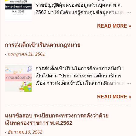
ข้อใด ก. การจัดเก็บหรือหารายได้ ข. การ
ราชบัญญัติคุ้มครองข้อมูลส่วนบุคคล พ.ศ.
โครงสร้างพื้นฐานด้านดิจิทัลที่จำเป็นให้เป็นไป
จัดสรรงบประมาณรายจ่าย ค. การจัดทำงบ
2562 มาใช้บังคับแก่ผู้ควบคุมข้อมูลส่วนบุคคล
ตามมาตรฐานสากล ค. พัฒนาการเชื่อมโยง
ประมาณ ง. การก่...
จะต้องออกเป็นกฎหมายใด ก. พระราชบัญญัติ
เครือข่ายดิจิทัล ง. เพิ่มประสิทธิภาคในการใช้
READ MORE »
ข. พระราชกำหนด ค. พระราชกฤษฎีกา ง. กฎ
จ่ายงบประมาณให้เกิดความคุ้มค่าและเป็นไป
กระทรวง ข้อ 2 กฎหมายตามข้อ 1 กำหนด
ตามเป้าหมาย ข้อ 3 ข้อใดกล่าวได้ถูกต้องที่สุด
หน่วยงานและกิจการใดที่ผู้ควบคุมข้อมูลส่วน
เกี่ยวกับ "แผนพัฒนารัฐบาลดิจิทัล" ก. เป็นธร
การส่งเด็กเข้าเรียนตามกฎหมาย
บุคคลไม่อยู่ในบังคับพระราชบัญญัติคุ้มครอง
รมาภิบาลข้อมูลภาครัฐ ข. เป็นศูนย์แลกเปลี่ยน
-
กรกฎาคม 31, 2561
ข้อมูลส่วนบุคคล พ.ศ. 2562 ก. หน่วยงานของ
ข้อมูลกลาง ค. กำหนดสิทธิ หน้าที่ และความ
รัฐทุกแห่ง ข. กิจการด้านการศึกษา ค. กิจการ
รับผิดชอบในการบริหารจัดการข้อมูลของ
การส่งเด็กเข้าเรียนในการศึกษาภาคบังคับ
ด้านความบันเทิงและนันทนาการ ง. ถูกทุกข้อ
หน่วยงานของรัฐ ง. กำหนดกรอบและทิศทาง
เป็นไปตาม "ประกาศกระทรวงศึกษาธิการ
ข้อ 3 โดยหลัก ทั่วไป พระราชบัญญัติคุ้มครอง
การบริหารงานภาครัฐและการจัดทำบริการ
เรื่อง การส่งเด็กเข้าเรียนในสถานศึกษา พ.ศ.
ข้อมูลส่วนบุคคล พ.ศ. 2562 ใช้บังคับตั้งแต่วัน
สาธารณะในรูปแบบดิจิทัล ข้อ 4 กรรมการ
2546" และ "ประกาศกระทรวงศึกษาธิการ
ใด ก. 26 พฤษภาคม 2562 ข. 27 พฤษภาคม
พัฒนารัฐบาลดิจิทัลโดยตำแหน่ง ม...
READ MORE »
เรื่อง หลักเกณฑ์และวิธีการปฏิบัติสำหรับผู้ที่
2562 ค. 28 พฤษภาคม 2562 ง. 29
มิใช่ผู้ปกครองซึ่งมีเด็กที่มีอายุในเกณฑ์การ
พฤษภาคม 2562 ข้อ 4 "บุคคลหรือนิติบุคคล
ศึกษาภาคบังคับอาศัยอยู่" ออกตามความใน
ซึ่งมีอำนาจหน้าที่ตัดสินใจเกี่ยวกับการเก็บ
แนวข้อสอบ ระเบียบกระทรวงการคลังว่าด้วย
พระราชบัญญัติการศึกษาภาคบังคับ พ.ศ.
รวบรวม ใช้ หรือเปิดเผยข้อมูลส่วนบุคคล" คือ
เงินทดรองราชการ พ.ศ.2562
2545 ซึ่งเป็นกฎหมายที่มีโทษทางอาญา โดย
ความหมายตามข้อใด ก. ผู้ควบคุมข้อมูลส่วน
-
ธันวาคม 10, 2562
มีสาระสำคัญดังนี้ 1. คำว่า "เด็ก" หมายถึง เด็ก