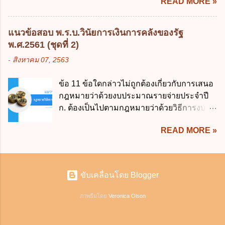
READ MORE »
ไว้เป็นอย่างอื่น ซึ่งมีผลใช้บังคับตั้งแต่วันที่ 24 มกราคม 2566
ห้างยังมีพอที่จะชำระหนี้ได้ และการที่จะบังคับเอาแก่ห้างนั้น
เป็นต้นไป โดยในส่วนของศาลชั้นต้นมีสาระสำคัญ ดังนี้ เพื่อ
ไม่เป็นการยาก ซึ่งแล้วแต่ศาลจะเห็นสมควร ม.1071 (ต่างกับ
ประโยชน์ในการบริหารจัดการคดี ให้จำแนกลักษณะหรือ
กรณีค้ำประกัน ม.689 ศาลใช้ดุลพินิจไม่ได้) 1.2) กรณีห้างหุ้น
แนวข้อสอบ พ.ร.บ.วินัยการเงินการคลังของรัฐ
ประเภทคดีออกเป็น 3 ประเภท ดังนี้ (1) คดีจัดการพิเศษ คือ
ส่วน...
พ.ศ.2561 (ชุดที่ 2)
คดีลักษณะที่ไม่มีความยุ่งยากซับซ้อนและมีแนวโน้มที่จะ
-
สิงหาคม 07, 2563
พิจารณาให้เสร็จได้ภายในนัดเดียว หรือในวันหนึ่งสามารถ
พิจารณาคดีให้แล้วเสร็จได้หลายคดี หรือสามารถส่งเอกสาร
ข้อ 11 ข้อใดกล่าวไม่ถูกต้องเกี่ยวกับการเสนอ
แทนการสืบพยานได้ หรือคดีประเภทอื่นที่ผู้รับผิดชอบใน
กฎหมายว่าด้วยงบประมาณรายจ่ายประจำปี
ราชการของศาลเห็นสมควรให้ดำเนินการอย่างคดีจัดการ
ก. ต้องเป็นไปตามกฎหมายว่าด้วยวิธีการงบ
พิเศษ โดย ศาลจะพิจารณาพิพากษาคดีให้แล้วเสร็จ ภายใน 6
ประมาณ ข. ต้องแสดงผลสัมฤทธิ์หรือ
เดือน นับแต่วันรับฟ้อง ดังนี้ (ก) คดีแพ่ง 1) คดีมโนสาเร่
READ MORE »
ประโยชน์ที่คาดว่าจะได้รับจากการจ่ายเงิน ค.
คดีไม่มีข้อยุ่งยาก หรือคดีผู้บริโภค ไม่ว่าจำเลยจะยื่นคำ
ต้องตรากฎหมายให้เสร็จก่อนวันเริ่ม
ให้การหรือไม่ก็ตาม 2) คดีไม่มีข้อพิพาท เช่น ร้องขอ
ปีงบประมาณเท่านั้น ง. ต้องสอดคล้องกับ
จัดการมรดก ร้องขอแสดงกรรมสิทธิ์ที่ดิน เป็นต้น ไม่ว่าจะ
ยุทธศาสตร์ชาติ ข้อ 12 พระราชบัญญัติวินัย
มีผู...
ขับเคลื่อนโดย Blogger
การเงินการคลังของรัฐ พ.ศ.2561 มีผลบังคับ
ใช้ตั้งแต่เมื่อใด ก. 19 เมษายน 2561 ข. 20
ภาพธีมโดย
Veronica Olson
เมษายน 2561 ค. 19 เมษายน 2562 ง. 20
เมษายน 2562 ข้อ 13 ตามตัวเลือกต่อไปนี้เป็น