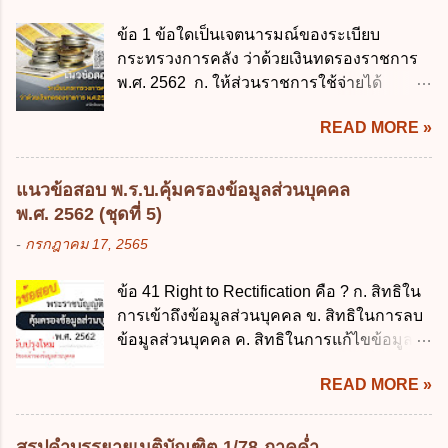
บุคคล ข. ผู้ประมวลผลข้อมูลส่วนบุคคล ค.
ซึ่งมีอายุย่างเข้าปีที่ 7 จนถึงอายุย่างเข้าปีที่ 16
พนักงานเจ้าหน้าที่ ง. ไม่มีข้อใดถูกต้อง ข้อ 5 ผู้
ข้อ 1 ข้อใดเป็นเจตนารมณ์ของระเบียบ
เว้นแต่เด็กที่สอบได้ชั้นปีที่ 9 ของการศึกษา
มีอำนาจแต่งตั้งพนักงานเจ้าหน้าที่ตามพระ
กระทรวงการคลัง ว่าด้วยเงินทดรองราชการ
ภาคบังคับแล้ว 2. ผู้ปกครอง คือ 2.1 บิดา
ราชบัญญัติคุ้มครองข้อมูลส่วนบุคคล พ.ศ.
พ.ศ. 2562 ก. ให้ส่วนราชการใช้จ่ายได้
มารดา 2.2 บิดาหรือมารดา ซึ่งเป็นผู้ใช้
2562 ก. นายกรัฐมนตรี ข. รัฐมนตรีว่าการ
รวดเร็ว คล่องตัว และมีประสิทธิภาพ ข. ให้
อำนาจปกครอง 2.3 ผู้ปกครองตามประมวล
กระทรวงดิจิทัลเพื่อเศร...
READ MORE »
ส่วนราชการมีเงินทดรองราชการเพื่อรองจ่าย
กฎหมายแพ่งและพาณิชย์ 2.4 บุคคลที่เด็ก
ตามข้อผูกพันในการกู้เงินจากต่างประเทศ ค.
อยู่ด้วยเป็นประจำหรือที่เด็กอยู่รับใช้การงาน
รองรับการปฏิบัติงานด้านการเงินการคลังตาม
3. ผู้ปกครองดังกล่าว มีหน้าที่ ส่งเด็กเข้าเรียน
แนวข้อสอบ พ.ร.บ.คุ้มครองข้อมูลส่วนบุคคล
นโยบาย New GFMIS Thai ง. สนับสนุนการให้
ในสถานศึกษาในวันแรกของการเปิดเรียนภาค
พ.ศ. 2562 (ชุดที่ 5)
ความช่วยเหลือในกรณีจำเป็นเร่งด่วนที่ไม่
ต้น (ภาคเรียนที่ 1) 4. กรณีผู้ปกครองยังไม่ได้
-
กรกฎาคม 17, 2565
สามารถรอการเบิกเงินจากงบประมาณได้ ข้อ
ส่งเด็กเข้าเรียนภายใน 7 วัน นับแต่วันแรกของ
2 ระเบียบกระทรวงการคลัง ว่าด้วยเงินทดรอง
การเปิดเรียนภาคต้น ถ้าสถานศึกษายังมิไ...
ข้อ 41 Right to Rectification คือ ? ก. สิทธิใน
ราชการ พ.ศ. 2562 ออกโดยอาศัยกฎหมาย
การเข้าถึงข้อมูลส่วนบุคคล ข. สิทธิในการลบ
แม่บทใด ก. พระราชบัญญัติวิธีการงบ
ข้อมูลส่วนบุคคล ค. สิทธิในการแก้ไขข้อมูล
ประมาณ พ.ศ. 2561 ข. พระราชบัญญัติวินัย
ส่วนบุคคลให้ถูกต้อง ง. สิทธิในการคัดค้าน
การเงินการคลังของรัฐ พ.ศ. 2561 ค. พระราช
READ MORE »
การประมวลผลข้อมูลส่วนบุคคล ข้อ 42 ผู้
บัญญัติเงินคงคลัง พ.ศ. 2491 ง. ระเบียบ
ควบคุมข้อมูลส่วนบุคคลต้องแก้ไขข้อมูลส่วน
กระทรวงการคลัง ว่าด้วยการเบิกเงินจากคลัง
บุคคลตามหลักการข้อใด ก. ถูกต้อง เป็น
การรับเงิน การจ่ายเงิน การเก็บรักษาเงิน และ
สรุปคำบรรยายเนติบัณฑิต 1/78 ภาคค่ำ