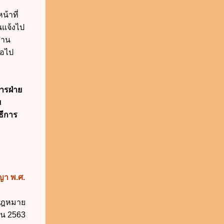
น้าที่
นแจ้งไป
งาน
่อไป
ารฝ่าย
บ
ธีการ
ญา พ.ศ.
นกฎหมาย
ยน 2563