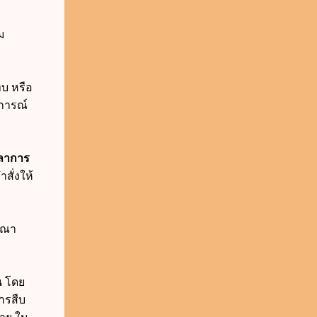
ม
ทบ หรือ
ิการณ์
ุลาการ
สั่งให้
รณา
น โดย
ารสืบ