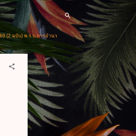
) พ.ร.บ.การอำนวยการความสะดวกในการพิจารณาอนุญาตและการให