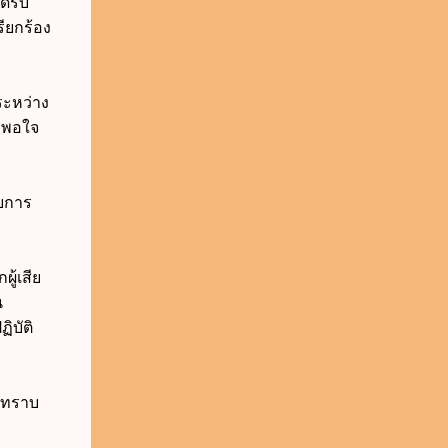
ด้รับ
ียกร้อง
ระหว่าง
ี่พอใจ
อบการ
้เสีย
น
ิบัติ
ายทราบ