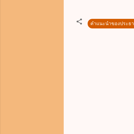
คำแนะนำของประธา
ค
ว
า
ม
คิ
ด
เ
ห็
น