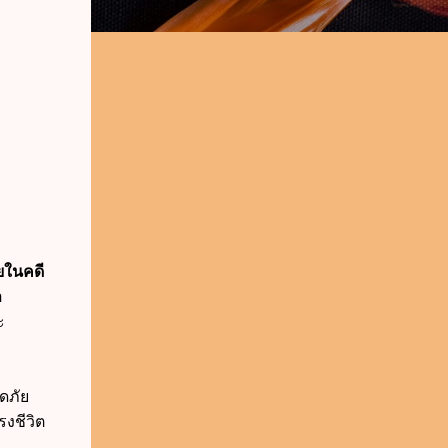
ยในคดี
อ
ะ
ดภัย
งชีวิต