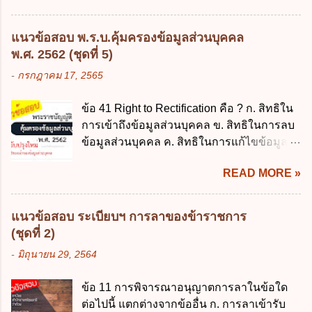
พฤษภาคม 2562 ข้อ 4 "บุคคลหรือนิติบุคคล
ตามข้อผูกพันในการกู้เงินจากต่างประเทศ ค.
ซึ่งมีอำนาจหน้าที่ตัดสินใจเกี่ยวกับการเก็บ
รองรับการปฏิบัติงานด้านการเงินการคลังตาม
รวบรวม ใช้ หรือเปิดเผยข้อมูลส่วนบุคคล" คือ
แนวข้อสอบ พ.ร.บ.คุ้มครองข้อมูลส่วนบุคคล
นโยบาย New GFMIS Thai ง. สนับสนุนการให้
ความหมายตามข้อใด ก. ผู้ควบคุมข้อมูลส่วน
พ.ศ. 2562 (ชุดที่ 5)
ความช่วยเหลือในกรณีจำเป็นเร่งด่วนที่ไม่
บุคคล ข. ผู้ประมวลผลข้อมูลส่วนบุคคล ค.
-
กรกฎาคม 17, 2565
สามารถรอการเบิกเงินจากงบประมาณได้ ข้อ
พนักงานเจ้าหน้าที่ ง. ไม่มีข้อใดถูกต้อง ข้อ 5 ผู้
2 ระเบียบกระทรวงการคลัง ว่าด้วยเงินทดรอง
มีอำนาจแต่งตั้งพนักงานเจ้าหน้าที่ตามพระ
ข้อ 41 Right to Rectification คือ ? ก. สิทธิใน
ราชการ พ.ศ. 2562 ออกโดยอาศัยกฎหมาย
ราชบัญญัติคุ้มครองข้อมูลส่วนบุคคล พ.ศ.
การเข้าถึงข้อมูลส่วนบุคคล ข. สิทธิในการลบ
แม่บทใด ก. พระราชบัญญัติวิธีการงบ
2562 ก. นายกรัฐมนตรี ข. รัฐมนตรีว่าการ
ข้อมูลส่วนบุคคล ค. สิทธิในการแก้ไขข้อมูล
ประมาณ พ.ศ. 2561 ข. พระราชบัญญัติวินัย
กระทรวงดิจิทัลเพื่อเศร...
ส่วนบุคคลให้ถูกต้อง ง. สิทธิในการคัดค้าน
การเงินการคลังของรัฐ พ.ศ. 2561 ค. พระราช
READ MORE »
การประมวลผลข้อมูลส่วนบุคคล ข้อ 42 ผู้
บัญญัติเงินคงคลัง พ.ศ. 2491 ง. ระเบียบ
ควบคุมข้อมูลส่วนบุคคลต้องแก้ไขข้อมูลส่วน
กระทรวงการคลัง ว่าด้วยการเบิกเงินจากคลัง
บุคคลตามหลักการข้อใด ก. ถูกต้อง เป็น
การรับเงิน การจ่ายเงิน การเก็บรักษาเงิน และ
แนวข้อสอบ ระเบียบฯ การลาของข้าราชการ
ปัจจุบัน ข. สมบูรณ์ ค. ไม่ก่อให้เกิดความ
การนำเงินส่งคลัง พ.ศ. 2562 ข้อ 3 ส่วน
(ชุดที่ 2)
เข้าใจผิด ง. ถูกทุกข้อ ข้อ 43 มาตรการทาง
ราชการผู้เบิกในส่วนภูมิภาคมีอำนาจเก็บ
-
มิถุนายน 29, 2564
กฎหมายคุ้มครองข้อมูลส่วนบุคคล ในกรณีผู้
รักษาเงินทดรองราชการไว้ ณ ที่ทำการ เพื่อ
ควบคุมข้อมูลส่วนบุคคลไม่ดำเนินการแก้ไข
สำรองจ่ายได้แห่งละไม่เกินเท่าใร ก. 100,000
ข้อ 11 การพิจารณาอนุญาตการลาในข้อใด
ข้อมูลส่วนบุคคลให้ถูกต้อง ก. ร้องทุกข์ ข. ร้อง
บาท ข. 50,000 บาท ค. 30,000 บาท ง. 10,000
ต่อไปนี้ แตกต่างจากข้ออื่น ก. การลาเข้ารับ
เรียน ค. อุทธรณ์ ง. ฟ้องร้อง ข้อ 44 หลักการ