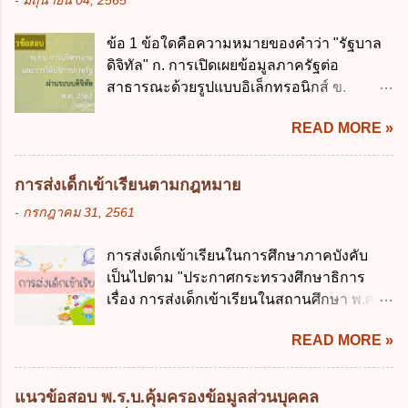
-
มิถุนายน 04, 2565
เกินร้อยละ 60 ข้อ 3 กฎหมายว่าด้วยวินัยการ
ควบคุมการใช้จ่ายงบประมาณให้เป็นไปอย่าง
เงินการคลังของรัฐกำหนดหลักการห้ามเสนอ
โปร่งใสและตรวจสอบได้ ข้อ 4. พระราช
ข้อ 1 ข้อใดคือความหมายของคำว่า "รัฐบาล
กฎหมายที่ให้จัดเก็บภาษีอากรหรือค่า
บัญญัติวิธีการงบประมาณ พ.ศ. 2561 บัญญัติ
ดิจิทัล" ก. การเปิดเผยข้อมูลภาครัฐต่อ
ธรรมเนียมเพิ่มขึ้นจากที่กำหนดไว้ในกฎหมาย
ให้การบริหา...
สาธารณะด้วยรูปแบบอิเล็กทรอนิกส์ ข.
เพื่อการนำไปใช้จ่ายตามวัตถุประสงค์หรือเพื่อ
การนำเทคโนโลยีดิจิทัลมาใช้เป็นเครื่องมือใน
การหนึ่งการใดเป็นการเฉพาะเจาะจง ยกเว้น
READ MORE »
การบริหารงาน การให้บริการ การบูรณาการ
ข้อใด ก. เป็นไปตามความต้องการของชุมชน
ข้อมูลภาครัฐ ค. วิธีการนำสัญลักษณ์ศูนย์และ
ข. เพื่อป็นรายได้ขององค์กรปกครองส่วนท้อง
หนึ่ง เพื่อใช้สร้างระบบต่าง ๆ ง. สำนักงาน
ถิ่น ค. มีเหตุจำเป็นหรือเหตุฉุกเฉินที่มิอาจหลีก
การส่งเด็กเข้าเรียนตามกฎหมาย
พัฒนารัฐบาลดิจิทัล (องค์การมหาชน) ข้อ 2
เลี่ยงได้ ง. สอดคล้องกับยุทธศาสตร์ชาติ ข้อ 4
-
กรกฎาคม 31, 2561
การบริหารงานภาครัฐและการจัดทำบริการ
หน่วยงานของรัฐจะต้องนำแผนการคลังระยะ
สาธารณะผ่านระบบดิจิทัล ต้องมีวัตถุประสงค์
ปานกลางที่คณะรัฐมนตรีเห็นชอบแล้วไปใช้
การส่งเด็กเข้าเรียนในการศึกษาภาคบังคับ
ดังต่อไปนี้ ยกเว้น ข้อใด ก. ให้มีการใช้ระบบ
ประกอบการพิจารณาในเรื่องต่อไปนี้ ยกเว้น
เป็นไปตาม "ประกาศกระทรวงศึกษาธิการ
ดิจิทัลอย่างคุ้มค่าและเต็มศักยภาพ ข. พัฒนา
ข้อใด ก. การจัดเก็บหรือหารายได้ ข. การ
เรื่อง การส่งเด็กเข้าเรียนในสถานศึกษา พ.ศ.
โครงสร้างพื้นฐานด้านดิจิทัลที่จำเป็นให้เป็นไป
จัดสรรงบประมาณรายจ่าย ค. การจัดทำงบ
2546" และ "ประกาศกระทรวงศึกษาธิการ
ตามมาตรฐานสากล ค. พัฒนาการเชื่อมโยง
ประมาณ ง. การก่...
READ MORE »
เรื่อง หลักเกณฑ์และวิธีการปฏิบัติสำหรับผู้ที่
เครือข่ายดิจิทัล ง. เพิ่มประสิทธิภาคในการใช้
มิใช่ผู้ปกครองซึ่งมีเด็กที่มีอายุในเกณฑ์การ
จ่ายงบประมาณให้เกิดความคุ้มค่าและเป็นไป
ศึกษาภาคบังคับอาศัยอยู่" ออกตามความใน
ตามเป้าหมาย ข้อ 3 ข้อใดกล่าวได้ถูกต้องที่สุด
แนวข้อสอบ พ.ร.บ.คุ้มครองข้อมูลส่วนบุคคล