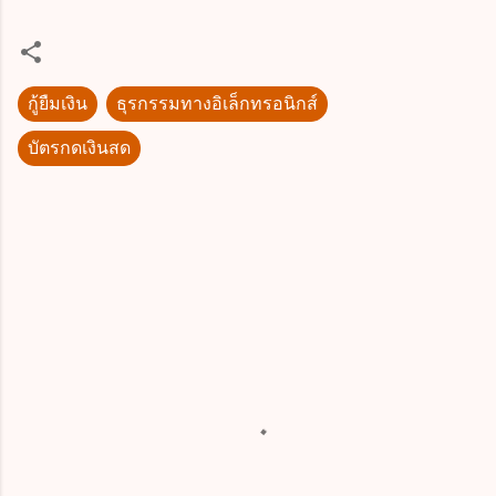
กู้ยืมเงิน
ธุรกรรมทางอิเล็กทรอนิกส์
บัตรกดเงินสด
ค
ว
า
ม
คิ
ด
เ
ห็
น