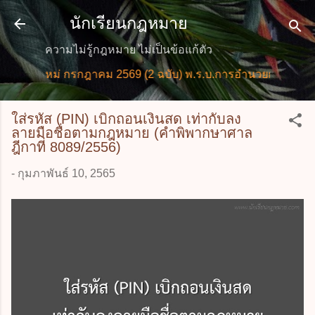
ข้ามไปที่เนื้อหาหลัก
นักเรียนกฎหมาย
ความไม่รู้กฎหมาย ไม่เป็นข้อแก้ตัว
ายใหม่ กรกฎาคม 2569 (2 ฉบับ) พ.ร.บ.การอำนวยการความสะดว
ใส่รหัส (PIN) เบิกถอนเงินสด เท่ากับลง
ลายมือชื่อตามกฎหมาย (คำพิพากษาศาล
ฎีกาที่ 8089/2556)
-
กุมภาพันธ์ 10, 2565