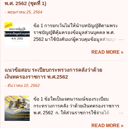
พระราชบัญญัติการศึกษาภาคบังคับ พ.ศ.
เกี่ยวกับ "แผนพัฒนารัฐบาลดิจิทัล" ก. เป็นธร
พ.ศ. 2562 (ชุดที่ 1)
2545 ซึ่งเป็นกฎหมายที่มีโทษทางอาญา โดย
รมาภิบาลข้อมูลภาครัฐ ข. เป็นศูนย์แลกเปลี่ยน
-
พฤษภาคม 25, 2564
มีสาระสำคัญดังนี้ 1. คำว่า "เด็ก" หมายถึง เด็ก
ข้อมูลกลาง ค. กำหนดสิทธิ หน้าที่ และความ
ซึ่งมีอายุย่างเข้าปีที่ 7 จนถึงอายุย่างเข้าปีที่ 16
รับผิดชอบในการบริหารจัดการข้อมูลของ
ข้อ 1 การยกเว้นไม่ให้นำบทบัญญัติตามพระ
เว้นแต่เด็กที่สอบได้ชั้นปีที่ 9 ของการศึกษา
หน่วยงานของรัฐ ง. กำหนดกรอบและทิศทาง
ราชบัญญัติคุ้มครองข้อมูลส่วนบุคคล พ.ศ.
ภาคบังคับแล้ว 2. ผู้ปกครอง คือ 2.1 บิดา
การบริหารงานภาครัฐและการจัดทำบริการ
2562 มาใช้บังคับแก่ผู้ควบคุมข้อมูลส่วนบุคคล
มารดา 2.2 บิดาหรือมารดา ซึ่งเป็นผู้ใช้
สาธารณะในรูปแบบดิจิทัล ข้อ 4 กรรมการ
จะต้องออกเป็นกฎหมายใด ก. พระราชบัญญัติ
อำนาจปกครอง 2.3 ผู้ปกครองตามประมวล
พัฒนารัฐบาลดิจิทัลโดยตำแหน่ง ม...
READ MORE »
ข. พระราชกำหนด ค. พระราชกฤษฎีกา ง. กฎ
กฎหมายแพ่งและพาณิชย์ 2.4 บุคคลที่เด็ก
กระทรวง ข้อ 2 กฎหมายตามข้อ 1 กำหนด
อยู่ด้วยเป็นประจำหรือที่เด็กอยู่รับใช้การงาน
หน่วยงานและกิจการใดที่ผู้ควบคุมข้อมูลส่วน
3. ผู้ปกครองดังกล่าว มีหน้าที่ ส่งเด็กเข้าเรียน
แนวข้อสอบ ระเบียบกระทรวงการคลังว่าด้วย
บุคคลไม่อยู่ในบังคับพระราชบัญญัติคุ้มครอง
ในสถานศึกษาในวันแรกของการเปิดเรียนภาค
เงินทดรองราชการ พ.ศ.2562
ข้อมูลส่วนบุคคล พ.ศ. 2562 ก. หน่วยงานของ
ต้น (ภาคเรียนที่ 1) 4. กรณีผู้ปกครองยังไม่ได้
-
ธันวาคม 10, 2562
รัฐทุกแห่ง ข. กิจการด้านการศึกษา ค. กิจการ
ส่งเด็กเข้าเรียนภายใน 7 วัน นับแต่วันแรกของ
ด้านความบันเทิงและนันทนาการ ง. ถูกทุกข้อ
การเปิดเรียนภาคต้น ถ้าสถานศึกษายังมิไ...
ข้อ 1 ข้อใดเป็นเจตนารมณ์ของระเบียบ
ข้อ 3 โดยหลัก ทั่วไป พระราชบัญญัติคุ้มครอง
กระทรวงการคลัง ว่าด้วยเงินทดรองราชการ
ข้อมูลส่วนบุคคล พ.ศ. 2562 ใช้บังคับตั้งแต่วัน
พ.ศ. 2562 ก. ให้ส่วนราชการใช้จ่ายได้
ใด ก. 26 พฤษภาคม 2562 ข. 27 พฤษภาคม
รวดเร็ว คล่องตัว และมีประสิทธิภาพ ข. ให้
2562 ค. 28 พฤษภาคม 2562 ง. 29
READ MORE »
ส่วนราชการมีเงินทดรองราชการเพื่อรองจ่าย