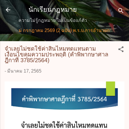
ข้ามไปที่เนื้อหาหลัก
นักเรียนกฎหมาย
ความไม่รู้กฎหมาย ไม่เป็นข้อแก้ตัว
ใหม่ กรกฎาคม 2569 (2 ฉบับ) พ.ร.บ.การอำนวยการความสะดวก
จำเลยไม่ชดใช้ค่าสินไหมทดแทนตาม
เงื่อนไขคุมความประพฤติ (คำพิพากษาศาล
ฎีกาที่ 3785/2564)
-
มีนาคม 17, 2565