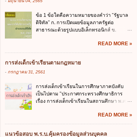
-
มิถุนายน 04, 2565
เกินร้อยละ 60 ข้อ 3 กฎหมายว่าด้วยวินัยการ
ควบคุมการใช้จ่ายงบประมาณให้เป็นไปอย่าง
เงินการคลังของรัฐกำหนดหลักการห้ามเสนอ
โปร่งใสและตรวจสอบได้ ข้อ 4. พระราช
ข้อ 1 ข้อใดคือความหมายของคำว่า "รัฐบาล
กฎหมายที่ให้จัดเก็บภาษีอากรหรือค่า
บัญญัติวิธีการงบประมาณ พ.ศ. 2561 บัญญัติ
ดิจิทัล" ก. การเปิดเผยข้อมูลภาครัฐต่อ
ธรรมเนียมเพิ่มขึ้นจากที่กำหนดไว้ในกฎหมาย
ให้การบริหา...
สาธารณะด้วยรูปแบบอิเล็กทรอนิกส์ ข.
เพื่อการนำไปใช้จ่ายตามวัตถุประสงค์หรือเพื่อ
การนำเทคโนโลยีดิจิทัลมาใช้เป็นเครื่องมือใน
การหนึ่งการใดเป็นการเฉพาะเจาะจง ยกเว้น
READ MORE »
การบริหารงาน การให้บริการ การบูรณาการ
ข้อใด ก. เป็นไปตามความต้องการของชุมชน
ข้อมูลภาครัฐ ค. วิธีการนำสัญลักษณ์ศูนย์และ
ข. เพื่อป็นรายได้ขององค์กรปกครองส่วนท้อง
หนึ่ง เพื่อใช้สร้างระบบต่าง ๆ ง. สำนักงาน
ถิ่น ค. มีเหตุจำเป็นหรือเหตุฉุกเฉินที่มิอาจหลีก
การส่งเด็กเข้าเรียนตามกฎหมาย
พัฒนารัฐบาลดิจิทัล (องค์การมหาชน) ข้อ 2
เลี่ยงได้ ง. สอดคล้องกับยุทธศาสตร์ชาติ ข้อ 4
-
กรกฎาคม 31, 2561
การบริหารงานภาครัฐและการจัดทำบริการ
หน่วยงานของรัฐจะต้องนำแผนการคลังระยะ
สาธารณะผ่านระบบดิจิทัล ต้องมีวัตถุประสงค์
ปานกลางที่คณะรัฐมนตรีเห็นชอบแล้วไปใช้
การส่งเด็กเข้าเรียนในการศึกษาภาคบังคับ
ดังต่อไปนี้ ยกเว้น ข้อใด ก. ให้มีการใช้ระบบ
ประกอบการพิจารณาในเรื่องต่อไปนี้ ยกเว้น
เป็นไปตาม "ประกาศกระทรวงศึกษาธิการ
ดิจิทัลอย่างคุ้มค่าและเต็มศักยภาพ ข. พัฒนา
ข้อใด ก. การจัดเก็บหรือหารายได้ ข. การ
เรื่อง การส่งเด็กเข้าเรียนในสถานศึกษา พ.ศ.
โครงสร้างพื้นฐานด้านดิจิทัลที่จำเป็นให้เป็นไป
จัดสรรงบประมาณรายจ่าย ค. การจัดทำงบ
2546" และ "ประกาศกระทรวงศึกษาธิการ
ตามมาตรฐานสากล ค. พัฒนาการเชื่อมโยง
ประมาณ ง. การก่...
READ MORE »
เรื่อง หลักเกณฑ์และวิธีการปฏิบัติสำหรับผู้ที่
เครือข่ายดิจิทัล ง. เพิ่มประสิทธิภาคในการใช้
มิใช่ผู้ปกครองซึ่งมีเด็กที่มีอายุในเกณฑ์การ
จ่ายงบประมาณให้เกิดความคุ้มค่าและเป็นไป
ศึกษาภาคบังคับอาศัยอยู่" ออกตามความใน
ตามเป้าหมาย ข้อ 3 ข้อใดกล่าวได้ถูกต้องที่สุด
แนวข้อสอบ พ.ร.บ.คุ้มครองข้อมูลส่วนบุคคล