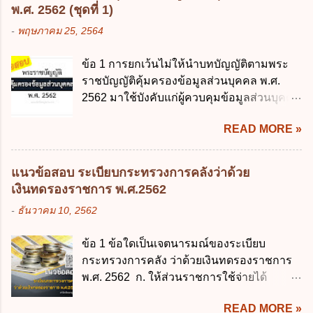
พระราชบัญญัติการศึกษาภาคบังคับ พ.ศ.
เกี่ยวกับ "แผนพัฒนารัฐบาลดิจิทัล" ก. เป็นธร
พ.ศ. 2562 (ชุดที่ 1)
2545 ซึ่งเป็นกฎหมายที่มีโทษทางอาญา โดย
รมาภิบาลข้อมูลภาครัฐ ข. เป็นศูนย์แลกเปลี่ยน
-
พฤษภาคม 25, 2564
มีสาระสำคัญดังนี้ 1. คำว่า "เด็ก" หมายถึง เด็ก
ข้อมูลกลาง ค. กำหนดสิทธิ หน้าที่ และความ
ซึ่งมีอายุย่างเข้าปีที่ 7 จนถึงอายุย่างเข้าปีที่ 16
รับผิดชอบในการบริหารจัดการข้อมูลของ
ข้อ 1 การยกเว้นไม่ให้นำบทบัญญัติตามพระ
เว้นแต่เด็กที่สอบได้ชั้นปีที่ 9 ของการศึกษา
หน่วยงานของรัฐ ง. กำหนดกรอบและทิศทาง
ราชบัญญัติคุ้มครองข้อมูลส่วนบุคคล พ.ศ.
ภาคบังคับแล้ว 2. ผู้ปกครอง คือ 2.1 บิดา
การบริหารงานภาครัฐและการจัดทำบริการ
2562 มาใช้บังคับแก่ผู้ควบคุมข้อมูลส่วนบุคคล
มารดา 2.2 บิดาหรือมารดา ซึ่งเป็นผู้ใช้
สาธารณะในรูปแบบดิจิทัล ข้อ 4 กรรมการ
จะต้องออกเป็นกฎหมายใด ก. พระราชบัญญัติ
อำนาจปกครอง 2.3 ผู้ปกครองตามประมวล
พัฒนารัฐบาลดิจิทัลโดยตำแหน่ง ม...
READ MORE »
ข. พระราชกำหนด ค. พระราชกฤษฎีกา ง. กฎ
กฎหมายแพ่งและพาณิชย์ 2.4 บุคคลที่เด็ก
กระทรวง ข้อ 2 กฎหมายตามข้อ 1 กำหนด
อยู่ด้วยเป็นประจำหรือที่เด็กอยู่รับใช้การงาน
หน่วยงานและกิจการใดที่ผู้ควบคุมข้อมูลส่วน
3. ผู้ปกครองดังกล่าว มีหน้าที่ ส่งเด็กเข้าเรียน
แนวข้อสอบ ระเบียบกระทรวงการคลังว่าด้วย
บุคคลไม่อยู่ในบังคับพระราชบัญญัติคุ้มครอง
ในสถานศึกษาในวันแรกของการเปิดเรียนภาค
เงินทดรองราชการ พ.ศ.2562
ข้อมูลส่วนบุคคล พ.ศ. 2562 ก. หน่วยงานของ
ต้น (ภาคเรียนที่ 1) 4. กรณีผู้ปกครองยังไม่ได้
-
ธันวาคม 10, 2562
รัฐทุกแห่ง ข. กิจการด้านการศึกษา ค. กิจการ
ส่งเด็กเข้าเรียนภายใน 7 วัน นับแต่วันแรกของ
ด้านความบันเทิงและนันทนาการ ง. ถูกทุกข้อ
การเปิดเรียนภาคต้น ถ้าสถานศึกษายังมิไ...
ข้อ 1 ข้อใดเป็นเจตนารมณ์ของระเบียบ
ข้อ 3 โดยหลัก ทั่วไป พระราชบัญญัติคุ้มครอง
กระทรวงการคลัง ว่าด้วยเงินทดรองราชการ
ข้อมูลส่วนบุคคล พ.ศ. 2562 ใช้บังคับตั้งแต่วัน
พ.ศ. 2562 ก. ให้ส่วนราชการใช้จ่ายได้
ใด ก. 26 พฤษภาคม 2562 ข. 27 พฤษภาคม
รวดเร็ว คล่องตัว และมีประสิทธิภาพ ข. ให้
2562 ค. 28 พฤษภาคม 2562 ง. 29
READ MORE »
ส่วนราชการมีเงินทดรองราชการเพื่อรองจ่าย