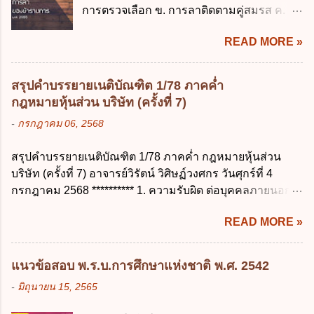
บาท ข้อ 4 ดอกเบี้ยที่เกิดจากการนำเงินทดรอง
การตรวจเลือก ข. การลาติดตามคู่สมรส ค.
สำคัญของสิทธิในการลบข้อมูลส่วนบุคคล คือ
ราชการจำนวนที่เกินกว่า...
การลาพักผ่อน ง. การลาไปศึกษา ฝึกอบรม
ข้อใด ก. สิทธิขอให้ผู้ควบคุมข้อมูลส่วนบุคคล
READ MORE »
ปฏิบัติการวิจัย หรือดูงาน ข้อ 12 ข้อใด ไม่ ถูก
ลบข้อมูลส่วนบุคคล ข. ขอให้ทำลายข้อมูล
ต้องเกี่ยวกับการลาไปช่วยเหลือภริยาที่คลอด
ส่วนบุคคล ค. ทำให้ข้อมูลส่วนบุคคลไม่
บุตร ก. ต้องเป็นภริยาโดยชอบด้วยกฎหมาย ข.
สามารถระบุถึงตนได้ ง. ถูกทุกข้อ ข้อ 45
สรุปคำบรรยายเนติบัณฑิต 1/78 ภาคค่ำ
ลาได้เพียงครั้งเดียว ค. ต้องลาภายใน 90 วัน
เงื่อนไข ในการใช้สิทธิลบข้อมูลส่วนบุคคล ข้อ
กฎหมายหุ้นส่วน บริษัท (ครั้งที่ 7)
นับแต่วันที่คลอดบุตร ง. ลาได้ครั้งหนึ่งติดต่อ
ใดไม่เกี่ยวข้อง ก. ข้อมูลหมดความจำเป็นใน
-
กรกฎาคม 06, 2568
กันไม่เกิน 15 วันทำการ ข้อ 13 สิทธิลากิจส่วน
การประมวลผลตามวัตถุประสงค์ ข. เป็นข้อมูล
ตัวเพื่อเลี้ยงดูบุตร เป็นไปตามข้อใด ก. ลาได้ไม่
ส่วนบุคคลที่ไม่สมบูรณ์ ค. เจ้าของข้อมูลส่วน
สรุปคำบรรยายเนติบัณฑิต 1/78 ภาคค่ำ กฎหมายหุ้นส่วน
เกิน 90 วัน ข. ลาต่อเนื่องจากการคลอดบุตรได้
บุคคลถอนความยินยอมในการเก็บรวบรวม
บริษัท (ครั้งที่ 7) อาจารย์วิรัตน์ วิศิษฏ์วงศกร วันศุกร์ที่ 4
ไม่เกิน 90 วันทำการ ค. ลาได้ไม่เกิน 120 วัน
ใช้หรือเปิดเผยข้อมูลส่วนบุคคล ง. ข้อมูลส่วน
กรกฎาคม 2568 ********** 1. ความรับผิด ต่อบุคคลภายนอก
ง. ลาต่อเนื่องจากการคลอดบุตรได้ไม่เกิน 150
บุคคลได้ถูกใช้ประมวลผลโดยไม่ชอบด้วย
ความรับผิดร่วมกันโดยไม่จำกัดจำนวน ในกิจการที่หุ้นส่วน
วันทำการ ข้อ 14 ตามระเบียบสำนักนายก
กฎ...
READ MORE »
คนใดคนหนึ่งได้จัดทำไปในทางที่เป็น ธรรมดาการค้าขาย
รัฐมนตรี ว่าด้วยการลาของข้าราชการ พ.ศ.
ของห้างหุ้นส่วน ม.1050 , 1025 โดยพิจารณาตามสภาพแห่ง
2555 กำหนดให้ข้าราชการที่รับราชการติดต่อ
กิจการ การงานของห้าง และประเพณีทางการค้า -หุ้นส่วน
กันมาแล้วไม่น้อยกว่า 10 ปี มีสิทธินำวันลาพัก
แนวข้อสอบ พ.ร.บ.การศึกษาแห่งชาติ พ.ศ. 2542
ต้องจัดการในนามของห้าง ไม่ว่าจะมีมูลเหตุจูงใจเพราะทุจริต
ผ่อนสะสมรวมกับวันลาพักผ่อนในปีปัจจุบันได้
-
มิถุนายน 15, 2565
หรือมีอำนาจจัดการหรือไม่ก็ตาม จึงเป็นไปตามหลักกฎหมาย
กี่วัน ก. ไม่เกิน 20 วัน ข. ไม่เกิน 30 วัน ค. ไม่
ปิดปากหุ้นส่วนคนอื่น และหลักลูกหนี้ร่วมตามม.291 เพื่อ
เกิน 20 วันทำการ ง. ไม่เกิน 30 วันทำการ ข้อ