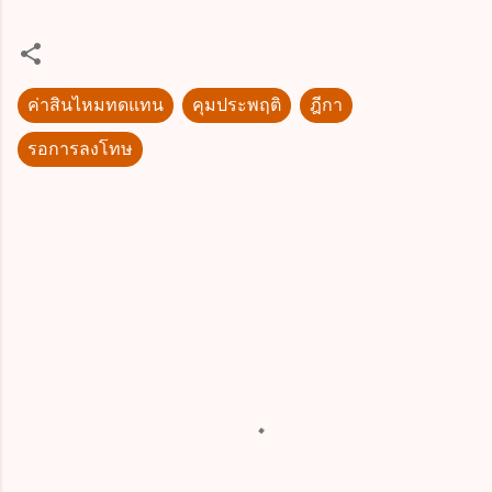
ค่าสินไหมทดแทน
คุมประพฤติ
ฎีกา
รอการลงโทษ
ค
ว
า
ม
คิ
ด
เ
ห็
น