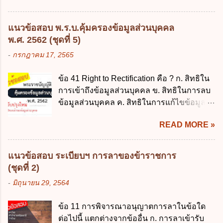
พฤษภาคม 2562 ข้อ 4 "บุคคลหรือนิติบุคคล
ตามข้อผูกพันในการกู้เงินจากต่างประเทศ ค.
ซึ่งมีอำนาจหน้าที่ตัดสินใจเกี่ยวกับการเก็บ
รองรับการปฏิบัติงานด้านการเงินการคลังตาม
รวบรวม ใช้ หรือเปิดเผยข้อมูลส่วนบุคคล" คือ
แนวข้อสอบ พ.ร.บ.คุ้มครองข้อมูลส่วนบุคคล
นโยบาย New GFMIS Thai ง. สนับสนุนการให้
ความหมายตามข้อใด ก. ผู้ควบคุมข้อมูลส่วน
พ.ศ. 2562 (ชุดที่ 5)
ความช่วยเหลือในกรณีจำเป็นเร่งด่วนที่ไม่
บุคคล ข. ผู้ประมวลผลข้อมูลส่วนบุคคล ค.
-
กรกฎาคม 17, 2565
สามารถรอการเบิกเงินจากงบประมาณได้ ข้อ
พนักงานเจ้าหน้าที่ ง. ไม่มีข้อใดถูกต้อง ข้อ 5 ผู้
2 ระเบียบกระทรวงการคลัง ว่าด้วยเงินทดรอง
มีอำนาจแต่งตั้งพนักงานเจ้าหน้าที่ตามพระ
ข้อ 41 Right to Rectification คือ ? ก. สิทธิใน
ราชการ พ.ศ. 2562 ออกโดยอาศัยกฎหมาย
ราชบัญญัติคุ้มครองข้อมูลส่วนบุคคล พ.ศ.
การเข้าถึงข้อมูลส่วนบุคคล ข. สิทธิในการลบ
แม่บทใด ก. พระราชบัญญัติวิธีการงบ
2562 ก. นายกรัฐมนตรี ข. รัฐมนตรีว่าการ
ข้อมูลส่วนบุคคล ค. สิทธิในการแก้ไขข้อมูล
ประมาณ พ.ศ. 2561 ข. พระราชบัญญัติวินัย
กระทรวงดิจิทัลเพื่อเศร...
ส่วนบุคคลให้ถูกต้อง ง. สิทธิในการคัดค้าน
การเงินการคลังของรัฐ พ.ศ. 2561 ค. พระราช
READ MORE »
การประมวลผลข้อมูลส่วนบุคคล ข้อ 42 ผู้
บัญญัติเงินคงคลัง พ.ศ. 2491 ง. ระเบียบ
ควบคุมข้อมูลส่วนบุคคลต้องแก้ไขข้อมูลส่วน
กระทรวงการคลัง ว่าด้วยการเบิกเงินจากคลัง
บุคคลตามหลักการข้อใด ก. ถูกต้อง เป็น
การรับเงิน การจ่ายเงิน การเก็บรักษาเงิน และ
แนวข้อสอบ ระเบียบฯ การลาของข้าราชการ
ปัจจุบัน ข. สมบูรณ์ ค. ไม่ก่อให้เกิดความ
การนำเงินส่งคลัง พ.ศ. 2562 ข้อ 3 ส่วน
(ชุดที่ 2)
เข้าใจผิด ง. ถูกทุกข้อ ข้อ 43 มาตรการทาง
ราชการผู้เบิกในส่วนภูมิภาคมีอำนาจเก็บ
-
มิถุนายน 29, 2564
กฎหมายคุ้มครองข้อมูลส่วนบุคคล ในกรณีผู้
รักษาเงินทดรองราชการไว้ ณ ที่ทำการ เพื่อ
ควบคุมข้อมูลส่วนบุคคลไม่ดำเนินการแก้ไข
สำรองจ่ายได้แห่งละไม่เกินเท่าใร ก. 100,000
ข้อ 11 การพิจารณาอนุญาตการลาในข้อใด
ข้อมูลส่วนบุคคลให้ถูกต้อง ก. ร้องทุกข์ ข. ร้อง
บาท ข. 50,000 บาท ค. 30,000 บาท ง. 10,000
ต่อไปนี้ แตกต่างจากข้ออื่น ก. การลาเข้ารับ
เรียน ค. อุทธรณ์ ง. ฟ้องร้อง ข้อ 44 หลักการ