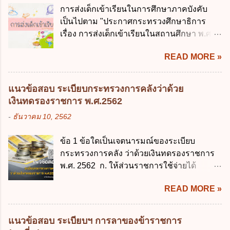
รัฐทุกแห่ง ข. กิจการด้านการศึกษา ค. กิจการ
รับผิดชอบในการบริหารจัดการข้อมูลของ
การส่งเด็กเข้าเรียนในการศึกษาภาคบังคับ
ด้านความบันเทิงและนันทนาการ ง. ถูกทุกข้อ
หน่วยงานของรัฐ ง. กำหนดกรอบและทิศทาง
เป็นไปตาม "ประกาศกระทรวงศึกษาธิการ
ข้อ 3 โดยหลัก ทั่วไป พระราชบัญญัติคุ้มครอง
การบริหารงานภาครัฐและการจัดทำบริการ
เรื่อง การส่งเด็กเข้าเรียนในสถานศึกษา พ.ศ.
ข้อมูลส่วนบุคคล พ.ศ. 2562 ใช้บังคับตั้งแต่วัน
สาธารณะในรูปแบบดิจิทัล ข้อ 4 กรรมการ
2546" และ "ประกาศกระทรวงศึกษาธิการ
ใด ก. 26 พฤษภาคม 2562 ข. 27 พฤษภาคม
พัฒนารัฐบาลดิจิทัลโดยตำแหน่ง ม...
READ MORE »
เรื่อง หลักเกณฑ์และวิธีการปฏิบัติสำหรับผู้ที่
2562 ค. 28 พฤษภาคม 2562 ง. 29
มิใช่ผู้ปกครองซึ่งมีเด็กที่มีอายุในเกณฑ์การ
พฤษภาคม 2562 ข้อ 4 "บุคคลหรือนิติบุคคล
ศึกษาภาคบังคับอาศัยอยู่" ออกตามความใน
ซึ่งมีอำนาจหน้าที่ตัดสินใจเกี่ยวกับการเก็บ
แนวข้อสอบ ระเบียบกระทรวงการคลังว่าด้วย
พระราชบัญญัติการศึกษาภาคบังคับ พ.ศ.
รวบรวม ใช้ หรือเปิดเผยข้อมูลส่วนบุคคล" คือ
เงินทดรองราชการ พ.ศ.2562
2545 ซึ่งเป็นกฎหมายที่มีโทษทางอาญา โดย
ความหมายตามข้อใด ก. ผู้ควบคุมข้อมูลส่วน
-
ธันวาคม 10, 2562
มีสาระสำคัญดังนี้ 1. คำว่า "เด็ก" หมายถึง เด็ก
บุคคล ข. ผู้ประมวลผลข้อมูลส่วนบุคคล ค.
ซึ่งมีอายุย่างเข้าปีที่ 7 จนถึงอายุย่างเข้าปีที่ 16
พนักงานเจ้าหน้าที่ ง. ไม่มีข้อใดถูกต้อง ข้อ 5 ผู้
ข้อ 1 ข้อใดเป็นเจตนารมณ์ของระเบียบ
เว้นแต่เด็กที่สอบได้ชั้นปีที่ 9 ของการศึกษา
มีอำนาจแต่งตั้งพนักงานเจ้าหน้าที่ตามพระ
กระทรวงการคลัง ว่าด้วยเงินทดรองราชการ
ภาคบังคับแล้ว 2. ผู้ปกครอง คือ 2.1 บิดา
ราชบัญญัติคุ้มครองข้อมูลส่วนบุคคล พ.ศ.
พ.ศ. 2562 ก. ให้ส่วนราชการใช้จ่ายได้
มารดา 2.2 บิดาหรือมารดา ซึ่งเป็นผู้ใช้
2562 ก. นายกรัฐมนตรี ข. รัฐมนตรีว่าการ
รวดเร็ว คล่องตัว และมีประสิทธิภาพ ข. ให้
อำนาจปกครอง 2.3 ผู้ปกครองตามประมวล
กระทรวงดิจิทัลเพื่อเศร...
READ MORE »
ส่วนราชการมีเงินทดรองราชการเพื่อรองจ่าย
กฎหมายแพ่งและพาณิชย์ 2.4 บุคคลที่เด็ก
ตามข้อผูกพันในการกู้เงินจากต่างประเทศ ค.
อยู่ด้วยเป็นประจำหรือที่เด็กอยู่รับใช้การงาน
รองรับการปฏิบัติงานด้านการเงินการคลังตาม
3. ผู้ปกครองดังกล่าว มีหน้าที่ ส่งเด็กเข้าเรียน
แนวข้อสอบ ระเบียบฯ การลาของข้าราชการ
นโยบาย New GFMIS Thai ง. สนับสนุนการให้