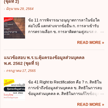
ในสถานศึกษาในวันแรกของการเปิดเรียนภาค
(ชุดที่ 2)
ความช่วยเหลือในกรณีจำเป็นเร่งด่วนที่ไม่
ต้น (ภาคเรียนที่ 1) 4. กรณีผู้ปกครองยังไม่ได้
-
มิถุนายน 29, 2564
สามารถรอการเบิกเงินจากงบประมาณได้ ข้อ
ส่งเด็กเข้าเรียนภายใน 7 วัน นับแต่วันแรกของ
2 ระเบียบกระทรวงการคลัง ว่าด้วยเงินทดรอง
การเปิดเรียนภาคต้น ถ้าสถานศึกษายังมิไ...
ข้อ 11 การพิจารณาอนุญาตการลาในข้อใด
ราชการ พ.ศ. 2562 ออกโดยอาศัยกฎหมาย
ต่อไปนี้ แตกต่างจากข้ออื่น ก. การลาเข้ารับ
แม่บทใด ก. พระราชบัญญัติวิธีการงบ
การตรวจเลือก ข. การลาติดตามคู่สมรส ค.
ประมาณ พ.ศ. 2561 ข. พระราชบัญญัติวินัย
การลาพักผ่อน ง. การลาไปศึกษา ฝึกอบรม
การเงินการคลังของรัฐ พ.ศ. 2561 ค. พระราช
READ MORE »
ปฏิบัติการวิจัย หรือดูงาน ข้อ 12 ข้อใด ไม่ ถูก
บัญญัติเงินคงคลัง พ.ศ. 2491 ง. ระเบียบ
ต้องเกี่ยวกับการลาไปช่วยเหลือภริยาที่คลอด
กระทรวงการคลัง ว่าด้วยการเบิกเงินจากคลัง
บุตร ก. ต้องเป็นภริยาโดยชอบด้วยกฎหมาย ข.
การรับเงิน การจ่ายเงิน การเก็บรักษาเงิน และ
แนวข้อสอบ พ.ร.บ.คุ้มครองข้อมูลส่วนบุคคล
ลาได้เพียงครั้งเดียว ค. ต้องลาภายใน 90 วัน
การนำเงินส่งคลัง พ.ศ. 2562 ข้อ 3 ส่วน
พ.ศ. 2562 (ชุดที่ 5)
นับแต่วันที่คลอดบุตร ง. ลาได้ครั้งหนึ่งติดต่อ
ราชการผู้เบิกในส่วนภูมิภาคมีอำนาจเก็บ
-
กรกฎาคม 17, 2565
กันไม่เกิน 15 วันทำการ ข้อ 13 สิทธิลากิจส่วน
รักษาเงินทดรองราชการไว้ ณ ที่ทำการ เพื่อ
ตัวเพื่อเลี้ยงดูบุตร เป็นไปตามข้อใด ก. ลาได้ไม่
สำรองจ่ายได้แห่งละไม่เกินเท่าใร ก. 100,000
ข้อ 41 Right to Rectification คือ ? ก. สิทธิใน
เกิน 90 วัน ข. ลาต่อเนื่องจากการคลอดบุตรได้
บาท ข. 50,000 บาท ค. 30,000 บาท ง. 10,000
การเข้าถึงข้อมูลส่วนบุคคล ข. สิทธิในการลบ
ไม่เกิน 90 วันทำการ ค. ลาได้ไม่เกิน 120 วัน
บาท ข้อ 4 ดอกเบี้ยที่เกิดจากการนำเงินทดรอง
ข้อมูลส่วนบุคคล ค. สิทธิในการแก้ไขข้อมูล
ง. ลาต่อเนื่องจากการคลอดบุตรได้ไม่เกิน 150
ราชการจำนวนที่เกินกว่า...
ส่วนบุคคลให้ถูกต้อง ง. สิทธิในการคัดค้าน
วันทำการ ข้อ 14 ตามระเบียบสำนักนายก
READ MORE »
การประมวลผลข้อมูลส่วนบุคคล ข้อ 42 ผู้
รัฐมนตรี ว่าด้วยการลาของข้าราชการ พ.ศ.