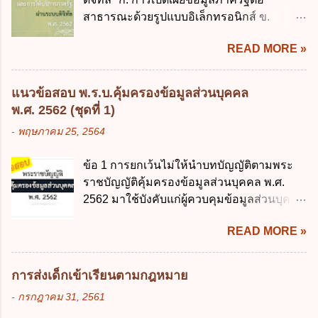
ธรรมเนียมเพิ่มขึ้นจากที่กำหนดไว้ในกฎหมาย
ให้การบริหา...
สาธารณะด้วยรูปแบบอิเล็กทรอนิกส์ ข.
เพื่อการนำไปใช้จ่ายตามวัตถุประสงค์หรือเพื่อ
การนำเทคโนโลยีดิจิทัลมาใช้เป็นเครื่องมือใน
การหนึ่งการใดเป็นการเฉพาะเจาะจง ยกเว้น
READ MORE »
การบริหารงาน การให้บริการ การบูรณาการ
ข้อใด ก. เป็นไปตามความต้องการของชุมชน
ข้อมูลภาครัฐ ค. วิธีการนำสัญลักษณ์ศูนย์และ
ข. เพื่อป็นรายได้ขององค์กรปกครองส่วนท้อง
หนึ่ง เพื่อใช้สร้างระบบต่าง ๆ ง. สำนักงาน
ถิ่น ค. มีเหตุจำเป็นหรือเหตุฉุกเฉินที่มิอาจหลีก
แนวข้อสอบ พ.ร.บ.คุ้มครองข้อมูลส่วนบุคคล
พัฒนารัฐบาลดิจิทัล (องค์การมหาชน) ข้อ 2
เลี่ยงได้ ง. สอดคล้องกับยุทธศาสตร์ชาติ ข้อ 4
พ.ศ. 2562 (ชุดที่ 1)
การบริหารงานภาครัฐและการจัดทำบริการ
หน่วยงานของรัฐจะต้องนำแผนการคลังระยะ
-
พฤษภาคม 25, 2564
สาธารณะผ่านระบบดิจิทัล ต้องมีวัตถุประสงค์
ปานกลางที่คณะรัฐมนตรีเห็นชอบแล้วไปใช้
ดังต่อไปนี้ ยกเว้น ข้อใด ก. ให้มีการใช้ระบบ
ประกอบการพิจารณาในเรื่องต่อไปนี้ ยกเว้น
ข้อ 1 การยกเว้นไม่ให้นำบทบัญญัติตามพระ
ดิจิทัลอย่างคุ้มค่าและเต็มศักยภาพ ข. พัฒนา
ข้อใด ก. การจัดเก็บหรือหารายได้ ข. การ
ราชบัญญัติคุ้มครองข้อมูลส่วนบุคคล พ.ศ.
โครงสร้างพื้นฐานด้านดิจิทัลที่จำเป็นให้เป็นไป
จัดสรรงบประมาณรายจ่าย ค. การจัดทำงบ
2562 มาใช้บังคับแก่ผู้ควบคุมข้อมูลส่วนบุคคล
ตามมาตรฐานสากล ค. พัฒนาการเชื่อมโยง
ประมาณ ง. การก่...
จะต้องออกเป็นกฎหมายใด ก. พระราชบัญญัติ
เครือข่ายดิจิทัล ง. เพิ่มประสิทธิภาคในการใช้
READ MORE »
ข. พระราชกำหนด ค. พระราชกฤษฎีกา ง. กฎ
จ่ายงบประมาณให้เกิดความคุ้มค่าและเป็นไป
กระทรวง ข้อ 2 กฎหมายตามข้อ 1 กำหนด
ตามเป้าหมาย ข้อ 3 ข้อใดกล่าวได้ถูกต้องที่สุด
หน่วยงานและกิจการใดที่ผู้ควบคุมข้อมูลส่วน
เกี่ยวกับ "แผนพัฒนารัฐบาลดิจิทัล" ก. เป็นธร
การส่งเด็กเข้าเรียนตามกฎหมาย
บุคคลไม่อยู่ในบังคับพระราชบัญญัติคุ้มครอง
รมาภิบาลข้อมูลภาครัฐ ข. เป็นศูนย์แลกเปลี่ยน
-
กรกฎาคม 31, 2561
ข้อมูลส่วนบุคคล พ.ศ. 2562 ก. หน่วยงานของ
ข้อมูลกลาง ค. กำหนดสิทธิ หน้าที่ และความ