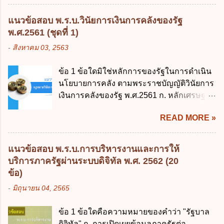
พฤศจิกายน 2561 เป็นต้นไป ข้อ 2. พระราช
บัญญัติวิธีการงบประมาณ พ.ศ. 2561 ไม่ได้
แนวข้อสอบ พ.ร.บ.วินัยการเงินการคลังของรัฐ
ยกเลิกกฎหมายฉบับใด 1. พระราชบัญญัติวิธี
พ.ศ.2561 (ชุดที่ 1)
การงบประมาณ พ.ศ. 2502 2. พระราชบัญญัติ
-
สิงหาคม 03, 2563
วิธีการงบประมาณ (ฉบับที่ 3) พ.ศ. 2511 3.
พระราชบัญญัติวิธีการงบประมาณ (ฉบับที่ 6)
ข้อ 1 ข้อใดมิใช่หลักการของรัฐในการดำเนิน
พ.ศ. 2544 4. ประกาศของคณะปฏิวัติ ฉบับที่
นโยบายการคลัง ตามพระราชบัญญัติวินัยการ
203 ลงวันที่ 31 สิงหาคม 2515 ข้อ 3. ข้อใดไม่
เงินการคลังของรัฐ พ.ศ.2561 ก. หลักเศรษฐกิจ
ถูกต้อง 1. นายกรัฐมนตรีมีอำนาจออกกฎเพื่อ
ฐานราก ข. หลักการรักษาเสถียรภาพทาง
ปฏิบัติการตามพระราชบัญญัติวิธีการงบ
READ MORE »
เศรษฐกิจ ค. หลักการพัฒนาทางเศรษฐกิจ
ประมาณ พ.ศ. 2561 2. นายกรัฐมนตรีเป็นผู้
อย่างยั่งยืน ง. หลักความเป็นธรรมในสังคม ข้อ
รักษาการตามพระราช บัญญัติวิธีการงบ
2 สัดส่วนหนี้สาธารณะต่อผลิตภัณฑ์มวลรวม
ประมาณ พ.ศ. 2561 3. รัฐมนตรีว่าการ
แนวข้อสอบ พ.ร.บ.การบริหารงานและการให้
ในประเทศเพื่อใช้เป็นกรอบในการบริหารหนี้
กระทรวงการคลัง เป็นผู้รักษาการตามพระ
บริการภาครัฐผ่านระบบดิจิทัล พ.ศ. 2562 (20
สาธารณะเป็นไปตามข้อใด ก. ไม่เกินร้อยละ 5
ราช บัญญัติวิธีการงบประมาณ พ.ศ. 2561 4.
ข้อ)
ข. ไม่เกินร้อยละ 10 ค. ไม่เกินร้อยละ 35 ง. ไม่
รัฐมนตรีว่าการกระทรวงการคลังมีหน้าที่
-
มิถุนายน 04, 2565
เกินร้อยละ 60 ข้อ 3 กฎหมายว่าด้วยวินัยการ
ควบคุมการใช้จ่ายงบประมาณให้เป็นไปอย่าง
เงินการคลังของรัฐกำหนดหลักการห้ามเสนอ
โปร่งใสและตรวจสอบได้ ข้อ 4. พระราช
ข้อ 1 ข้อใดคือความหมายของคำว่า "รัฐบาล
กฎหมายที่ให้จัดเก็บภาษีอากรหรือค่า
บัญญัติวิธีการงบประมาณ พ.ศ. 2561 บัญญัติ
ดิจิทัล" ก. การเปิดเผยข้อมูลภาครัฐต่อ