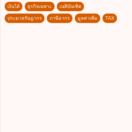
เงินได้
ธุรกิจเฉพาะ
เนติบัณฑิต
ประมวลรัษฎากร
ภาษีอากร
มูลค่าเพิ่ม
TAX
ค
ว
า
ม
คิ
ด
เ
ห็
น