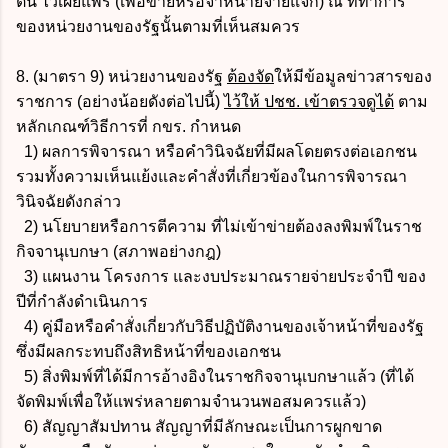
ต้น ไว้เผยแพร่ (เพื่อขายหรือจำหน่ายจ่ายแจก) ณ ที่ทำการ
ของหน่วยงานของรัฐนั้นตามที่เห็นสมควร
8. (มาตรา 9) หน่วยงานของรัฐ
ต้องจัด
ให้มีข้อมูลข่าวสารของ
ราชการ (อย่างน้อยดังต่อไปนี้)
ไว้ให้ ปชช. เข้าตรวจดูได้
ตาม
หลักเกณฑ์วิธีการที่ กขร. กำหนด
1) ผลการพิจารณา หรือคำวินิจฉัยที่มีผลโดยตรงต่อเอกชน
รวมทั้งความเห็นแย้งและคำสั่งที่เกี่ยวข้องในการพิจารณา
วินิจฉัยดังกล่าว
2) นโยบายหรือการตีความ ที่ไม่เข้าข่ายต้องลงพิมพ์ในราช
กิจจานุเบกษา (สภาพอย่างกฎ)
3) แผนงาน โครงการ และงบประมาณรายจ่ายประจำปี ของ
ปีที่กำลังดำเนินการ
4) คู่มือหรือคำสั่งเกี่ยวกับวิธีปฏิบัติงานของเจ้าหน้าที่ของรัฐ
ซึ่งมีผลกระทบถึงสิทธิหน้าที่ของเอกชน
5) สิ่งพิมพ์ที่ได้มีการอ้างอิงในราชกิจจานุเบกษาแล้ว (ที่ได้
จัดพิมพ์เพื่อให้แพร่หลายตามจำนวนพอสมควรแล้ว)
6) สัญญาสัมปทาน สัญญาที่มีลักษณะเป็นการผูกขาด