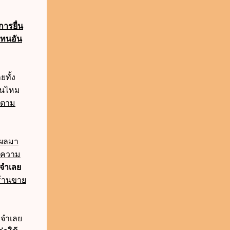
การยื่น
ทนอัน
ยทั้ง
สินไหม
ตาม
นผลมา
ทำความ
กจำเลย
ร้านขาย
ี่จำเลย