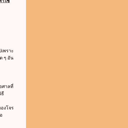
่าใช้
ไปเพราะ
ด ๆ อัน
อศาลที่
ธี
บของโจร
่อ