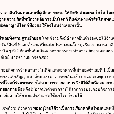
่าค่าสินไหมทดแทนที่ผู้เสียหายจะขอให้บังคับจำเลยชดใช้ให้ โดย
นความผิดที่พนักงานอัยการเป็นโจทก์ ก็แต่
เฉพาะค่าสินไหมทดแ
ิดอาญาที่โจทก์ฟ้องขอให้ลงโทษจำเลยเท่านั้น
ษจำเลยทั้งสามฐานยักยอก
โจทก์ร่วมจึงมีอำนาจ
ยื่นคำร้องขอให้จำเล
รัพย์สินที่จำเลยทั้งสามเบียดบังเป็นของตนโดยทุจริต ตลอดจนค่า
างใด ๆ อันได้ก่อขึ้นอันเนื่องมาจากการกระทำความผิดฐานยักยอก
ิชย์ มาตรา 438 วรรคสอง
ระกอบกิจการร้านอาหารในที่ดินและอาคารที่เช่าของจำเลยที่ 1
เป็
 ตกลงเลิกสัญญาเช่าที่ดินและอาคารต่อกันแล้ว ก่อนเกิดเหตุกระ
การที่โจทก์ร่วมขาดรายได้จากการขายอาหาร จึงมิได้สืบเนื่องมาจา
ักยอกตามฟ้อง
จึงไม่อาจนำค่าขาดรายได้จากการประกอบกิจการ
เสียหายให้จำเลยทั้งสามชดใช้แก่โจทก์ร่วมได้
จทก์ร่วมดังกล่าว
พออนุโลมได้ว่าเป็นการเรียกค่าสินไหมดแทน
ท