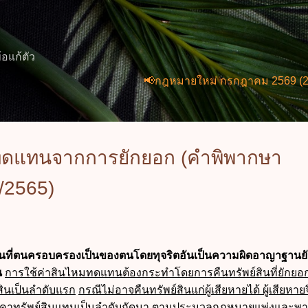
ข้ามไปที่เนื้อหาหลัก
้อแก้ตัว
📢กฎหมายใหม่ กรกฎาคม 2569 (2 ฉบับ) พ.ร
มทดแทนจากการยักยอก (คำพิพากษา
2/2565)
้อื่นที่ตนครอบครองเป็นของตนโดยทุจริตอันเป็นความผิดอาญาฐานย
น
การใช้ค่าสินไหมทดแทนต้องกระทำโดยการคืนทรัพย์สินที่ยักยอกแ
์สินเป็นลำดับแรก
กรณีไม่อาจคืนทรัพย์สินแก่ผู้เสียหายได้ ผู้เสียหาย
้ราคาทรัพย์สินแทนเป็นลำดับถัดมา
ตาม
ประมวลกฎหมายแพ่งและพาณ