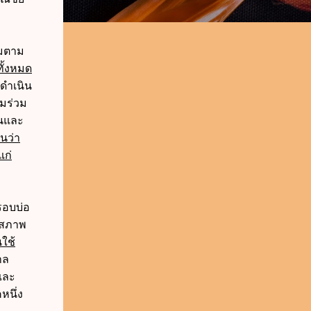
วมตาม
ั้งหมด
ดำเนิน
ามร่วม
ินและ
านว่า
แก่
รอบบ่อ
นสภาพ
ใช้
าล
และ
นึ่ง