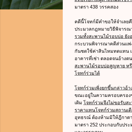
มาตรา 438 วรรคสอง
คดีนี้โจทก์มีคำขอให้จำเลยค
ประมวลกฎหมายวิธีพิจาร
รวมทั้งสะพานไม้รอบบ่อ ยังอ
กระบวนพิจารณาคดีส่วนแพ่งใน
กันชดใช้ค่าสินไหมทดแทน เข
อาคารที่เช่า ตลอดจนอ้างต
สะพานไม้รอบบ่อสูญหาย หรือ
โจทก์ร่วมได้
โจทก์ร่วมเพิ่งยกขึ้นกล่าวอ้
ขณะอยู่ในความครอบครองขอ
เดิม
โจทก์ร่วมจึงไม่ขอรับส
ราคาแทนโจทก์ร่วมสถานเดี
อุทธรณ์ ต้องห้ามมิให้ฎีก
มาตรา 252
ประกอบกับประม