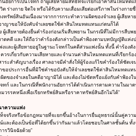
งานอัยการเป็นโจทก์ ถ้าผู้เสียหายมีสิทธิที่จะเรียกเอาค่าสินไหมทด
วิต ร่างกาย จิตใจ หรือได้รับความเสื่อมเสียต่อเสรีภาพในร่างกายชื่
งทรัพย์สินอันเนื่องมาจากการกระทำความผิดของจำเลย ผู้เสียหายจ
ีอาญาขอให้บังคับจำเลยชดใช้ค่าสินไหมทดแทนแก่ตนก็ได้
ผู้เสียหายต้องยื่นคำร้องก่อนเริ่มสืบพยาน ในกรณีที่ไม่มีการสืบพ
ี้ขาดคดี และให้ถือว่าคำร้องดังกล่าวเป็นคำฟ้องตามบทบัญญัติแห่
ละผู้เสียหายอยู่ในฐานะโจทก์ในคดีส่วนแพ่งนั้น ทั้งนี้ คำร้องดัง
วรเกี่ยวกับความเสียหายและจำนวนค่าสินไหมทดแทนที่เรียกร้อ
าระสำคัญบางเรื่อง ศาลอาจมีคำสั่งให้ผู้ร้องแก้ไขคำร้องให้ชัดเจน
ขอประการอื่นที่มิใช่คำขอบังคับให้จำเลยชดใช้ค่าสินไหมทดแท
ิดของจำเลยในคดีอาญามิได้ และต้องไม่ขัดหรือแย้งกับคำฟ้องใน
โจทก์ และในกรณีที่พนักงานอัยการได้ดำเนินการตามความในมาต
ามวรรคหนึ่งเพื่อเรียกทรัพย์สินหรือราคาทรัพย์สินอีกไม่ได้"
ณาความแพ่ง
เท็จจริงหรือข้อกฎหมายที่จะยกขึ้นอ้างในการยื่นอุทธรณ์นั้นคู่ควา
์และต้องเป็นข้อที่ได้ยกขึ้นว่ากันมาแล้วโดยชอบในศาลชั้นต้น ทั้ง
ารวินิจฉัยด้วย"