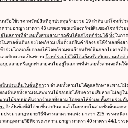
ืนหรือใช้ราคาทรัพย์สินที่ถูกประทุษร้ายรวม 19 ลำดับ แก่โจทก์ร่
ณาความอาญา มาตรา 43
แสดงว่าขณะฟ้องทรัพย์สินของโจทก์ร่วมท
ยู่ในสภาพที่จำเลยทั้งสามสามารถคืนให้แก่โจทก์ร่วมได้
ทั้ง
ในการ
ศาลชั้นต้นของโจทก์ร่วม เริ่มตั้งแต่ยื่นคำร้องขอให้จำเลยทั้งส
้าร่วมไกล่เกลี่ยตกลงให้โจทก์ร่วมขนย้ายทรัพย์สินออกไปจากที่ด
นเองเบิกความเป็นพยาน
โจทก์ร่วมก็มิได้โต้แย้งหรือเบิกความคัดค้
บุบสลายหรือถูกทำลายจนไม่อยู่ในสภาพที่จำเลยทั้งสามจะคืนให้
างเป็นประเด็นในชั้นฎีกา
ว่า จำเลยทั้งสามไม่ได้ดูแลรักษาสะพานไม้
งจำเลยทั้งสามจนสะพานไม้รอบบ่อได้รับความเสียหาย ไม่อยู่ใ
ะพานไม้รอบบ่อคืนจากจำเลยทั้งสาม โดยขอให้จำเลยทั้งสามร่วมกัน
ยว
จึงเป็นข้อที่มิได้ยกขึ้นว่ากันมาแล้วโดยชอบในศาลชั้นต้นและศ
าตามประมวลกฎหมายวิธีพิจารณาความแพ่ง มาตรา 225 วรรคหนึ่ง 
วลกฎหมายวิธีพิจารณาความอาญา มาตรา 40 มาตรา 44/1 วรรคห