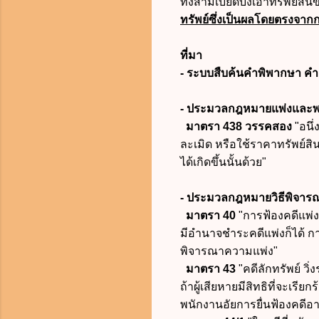
ทั้งสามเบียดบังเอาทรัพย์ส
ทรัพย์ซึ่งเป็นผลโดยตรงจา
ที่มา
- ระบบสืบค้นคำพิพากษา คำส
- ประมวลกฎหมายแพ่งและพ
มาตรา 438 วรรคสอง
"อนึ
ละเมิด หรือใช้ราคาทรัพย์สิน
ได้เกิดขึ้นนั้นด้วย"
-
ประมวลกฎหมายวิธีพิจา
มาตรา 40
"การฟ้องคดีแพ่งท
มีอำนาจชำระคดีแพ่งก็ได้ 
พิจารณาความแพ่ง"
มาตรา 43
"คดีลักทรัพย์ วิ
ถ้าผู้เสียหายมีสิทธิที่จะเรี
พนักงานอัยการยื่นฟ้องคดีอา