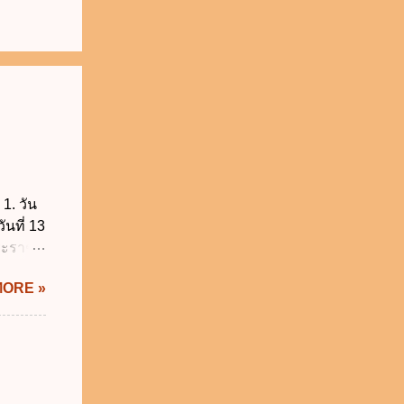
1. วัน
ันที่ 13
พระราช
บัญญัติ
MORE »
) พ.ศ.
ศของ
นายก
 พ.ศ.
 พ.ศ.
วิธี