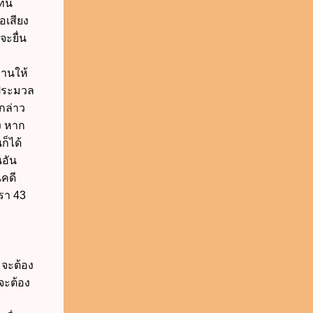
แทน
อเสียง
ะยื่น
ยานให้
งประมวล
กล่าว
ง หาก
ก็ได้
นอัน
คดี
รา 43
มจะต้อง
จะต้อง