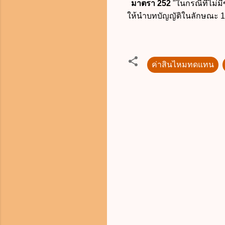
มาตรา 252
"ในกรณีที่ไม่
ให้นำบทบัญญัติในลักษณะ 1 
ค่าสินไหมทดแทน
ค
ว
า
ม
คิ
ด
เ
ห็
น