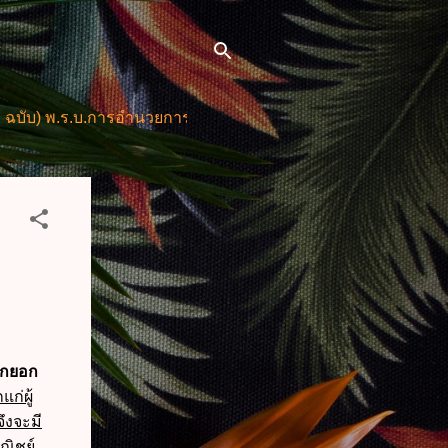
.บ.การอำนวยการความสะดวกในการพิจารณาอนุญาตและการให้บริ
ักยอก
ก่ผู้
จึงจะมี
ิชย์