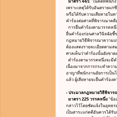
มาตรา 44/1
"ในคดีที่พนัก
เพราะเหตุได้รับอันตรายแก่ชี
หรือได้รับความเสียหายในทา
คำร้องต่อศาลที่พิจารณาคด
การยื่นคำร้องตามวรรคหนึ่ง 
ยื่นคำร้องก่อนศาลวินิจฉัยช
กฎหมายวิธีพิจารณาความแพ่งแ
ต้องแสดงรายละเอียดตามสมค
ศาลเห็นว่าคำร้องนั้นยังขาดส
คำร้องตามวรรคหนึ่งจะมีคำ
เนื่องมาจากการกระทำความผ
อาญาที่พนักงานอัยการเป็น
แล้ว ผู้เสียหายจะยื่นคำร้องต
-
ประมวลกฎหมายวิธีพิจาร
มาตรา 225 วรรคหนึ่ง
"ข้อ
กล่าวไว้โดยชัดแจ้งในอุทธรณ
เป็นสาระแก่คดีอันควรได้รับก