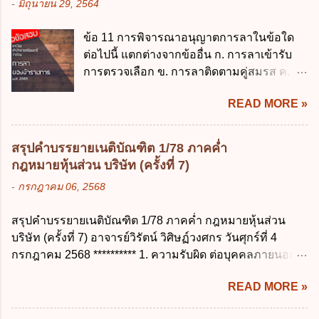
-
มิถุนายน 29, 2564
กฎหมายคุ้มครองข้อมูลส่วนบุคคล ในกรณีผู้
รักษาเงินทดรองราชการไว้ ณ ที่ทำการ เพื่อ
ควบคุมข้อมูลส่วนบุคคลไม่ดำเนินการแก้ไข
สำรองจ่ายได้แห่งละไม่เกินเท่าใร ก. 100,000
ข้อ 11 การพิจารณาอนุญาตการลาในข้อใด
ข้อมูลส่วนบุคคลให้ถูกต้อง ก. ร้องทุกข์ ข. ร้อง
บาท ข. 50,000 บาท ค. 30,000 บาท ง. 10,000
ต่อไปนี้ แตกต่างจากข้ออื่น ก. การลาเข้ารับ
เรียน ค. อุทธรณ์ ง. ฟ้องร้อง ข้อ 44 หลักการ
บาท ข้อ 4 ดอกเบี้ยที่เกิดจากการนำเงินทดรอง
การตรวจเลือก ข. การลาติดตามคู่สมรส ค.
สำคัญของสิทธิในการลบข้อมูลส่วนบุคคล คือ
ราชการจำนวนที่เกินกว่า...
การลาพักผ่อน ง. การลาไปศึกษา ฝึกอบรม
ข้อใด ก. สิทธิขอให้ผู้ควบคุมข้อมูลส่วนบุคคล
READ MORE »
ปฏิบัติการวิจัย หรือดูงาน ข้อ 12 ข้อใด ไม่ ถูก
ลบข้อมูลส่วนบุคคล ข. ขอให้ทำลายข้อมูล
ต้องเกี่ยวกับการลาไปช่วยเหลือภริยาที่คลอด
ส่วนบุคคล ค. ทำให้ข้อมูลส่วนบุคคลไม่
บุตร ก. ต้องเป็นภริยาโดยชอบด้วยกฎหมาย ข.
สามารถระบุถึงตนได้ ง. ถูกทุกข้อ ข้อ 45
สรุปคำบรรยายเนติบัณฑิต 1/78 ภาคค่ำ
ลาได้เพียงครั้งเดียว ค. ต้องลาภายใน 90 วัน
เงื่อนไข ในการใช้สิทธิลบข้อมูลส่วนบุคคล ข้อ
กฎหมายหุ้นส่วน บริษัท (ครั้งที่ 7)
นับแต่วันที่คลอดบุตร ง. ลาได้ครั้งหนึ่งติดต่อ
ใดไม่เกี่ยวข้อง ก. ข้อมูลหมดความจำเป็นใน
-
กรกฎาคม 06, 2568
กันไม่เกิน 15 วันทำการ ข้อ 13 สิทธิลากิจส่วน
การประมวลผลตามวัตถุประสงค์ ข. เป็นข้อมูล
ตัวเพื่อเลี้ยงดูบุตร เป็นไปตามข้อใด ก. ลาได้ไม่
ส่วนบุคคลที่ไม่สมบูรณ์ ค. เจ้าของข้อมูลส่วน
สรุปคำบรรยายเนติบัณฑิต 1/78 ภาคค่ำ กฎหมายหุ้นส่วน
เกิน 90 วัน ข. ลาต่อเนื่องจากการคลอดบุตรได้
บุคคลถอนความยินยอมในการเก็บรวบรวม
บริษัท (ครั้งที่ 7) อาจารย์วิรัตน์ วิศิษฏ์วงศกร วันศุกร์ที่ 4
ไม่เกิน 90 วันทำการ ค. ลาได้ไม่เกิน 120 วัน
ใช้หรือเปิดเผยข้อมูลส่วนบุคคล ง. ข้อมูลส่วน
กรกฎาคม 2568 ********** 1. ความรับผิด ต่อบุคคลภายนอก
ง. ลาต่อเนื่องจากการคลอดบุตรได้ไม่เกิน 150
บุคคลได้ถูกใช้ประมวลผลโดยไม่ชอบด้วย
ความรับผิดร่วมกันโดยไม่จำกัดจำนวน ในกิจการที่หุ้นส่วน
วันทำการ ข้อ 14 ตามระเบียบสำนักนายก
กฎ...
READ MORE »
คนใดคนหนึ่งได้จัดทำไปในทางที่เป็น ธรรมดาการค้าขาย
รัฐมนตรี ว่าด้วยการลาของข้าราชการ พ.ศ.
ของห้างหุ้นส่วน ม.1050 , 1025 โดยพิจารณาตามสภาพแห่ง
2555 กำหนดให้ข้าราชการที่รับราชการติดต่อ