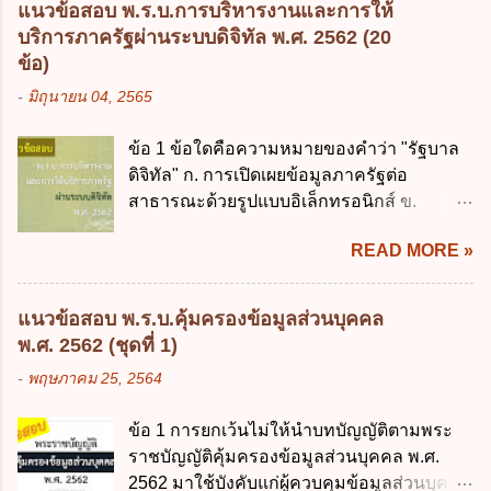
ประมาณ พ.ศ. 2561 3. รัฐมนตรีว่าการ
แนวข้อสอบ พ.ร.บ.การบริหารงานและการให้
ในประเทศเพื่อใช้เป็นกรอบในการบริหารหนี้
กระทรวงการคลัง เป็นผู้รักษาการตามพระ
บริการภาครัฐผ่านระบบดิจิทัล พ.ศ. 2562 (20
สาธารณะเป็นไปตามข้อใด ก. ไม่เกินร้อยละ 5
ราช บัญญัติวิธีการงบประมาณ พ.ศ. 2561 4.
ข้อ)
ข. ไม่เกินร้อยละ 10 ค. ไม่เกินร้อยละ 35 ง. ไม่
รัฐมนตรีว่าการกระทรวงการคลังมีหน้าที่
-
มิถุนายน 04, 2565
เกินร้อยละ 60 ข้อ 3 กฎหมายว่าด้วยวินัยการ
ควบคุมการใช้จ่ายงบประมาณให้เป็นไปอย่าง
เงินการคลังของรัฐกำหนดหลักการห้ามเสนอ
โปร่งใสและตรวจสอบได้ ข้อ 4. พระราช
ข้อ 1 ข้อใดคือความหมายของคำว่า "รัฐบาล
กฎหมายที่ให้จัดเก็บภาษีอากรหรือค่า
บัญญัติวิธีการงบประมาณ พ.ศ. 2561 บัญญัติ
ดิจิทัล" ก. การเปิดเผยข้อมูลภาครัฐต่อ
ธรรมเนียมเพิ่มขึ้นจากที่กำหนดไว้ในกฎหมาย
ให้การบริหา...
สาธารณะด้วยรูปแบบอิเล็กทรอนิกส์ ข.
เพื่อการนำไปใช้จ่ายตามวัตถุประสงค์หรือเพื่อ
การนำเทคโนโลยีดิจิทัลมาใช้เป็นเครื่องมือใน
การหนึ่งการใดเป็นการเฉพาะเจาะจง ยกเว้น
READ MORE »
การบริหารงาน การให้บริการ การบูรณาการ
ข้อใด ก. เป็นไปตามความต้องการของชุมชน
ข้อมูลภาครัฐ ค. วิธีการนำสัญลักษณ์ศูนย์และ
ข. เพื่อป็นรายได้ขององค์กรปกครองส่วนท้อง
หนึ่ง เพื่อใช้สร้างระบบต่าง ๆ ง. สำนักงาน
ถิ่น ค. มีเหตุจำเป็นหรือเหตุฉุกเฉินที่มิอาจหลีก
แนวข้อสอบ พ.ร.บ.คุ้มครองข้อมูลส่วนบุคคล
พัฒนารัฐบาลดิจิทัล (องค์การมหาชน) ข้อ 2
เลี่ยงได้ ง. สอดคล้องกับยุทธศาสตร์ชาติ ข้อ 4
พ.ศ. 2562 (ชุดที่ 1)
การบริหารงานภาครัฐและการจัดทำบริการ
หน่วยงานของรัฐจะต้องนำแผนการคลังระยะ
-
พฤษภาคม 25, 2564
สาธารณะผ่านระบบดิจิทัล ต้องมีวัตถุประสงค์
ปานกลางที่คณะรัฐมนตรีเห็นชอบแล้วไปใช้
ดังต่อไปนี้ ยกเว้น ข้อใด ก. ให้มีการใช้ระบบ
ประกอบการพิจารณาในเรื่องต่อไปนี้ ยกเว้น
ข้อ 1 การยกเว้นไม่ให้นำบทบัญญัติตามพระ
ดิจิทัลอย่างคุ้มค่าและเต็มศักยภาพ ข. พัฒนา
ข้อใด ก. การจัดเก็บหรือหารายได้ ข. การ
ราชบัญญัติคุ้มครองข้อมูลส่วนบุคคล พ.ศ.
โครงสร้างพื้นฐานด้านดิจิทัลที่จำเป็นให้เป็นไป
จัดสรรงบประมาณรายจ่าย ค. การจัดทำงบ
2562 มาใช้บังคับแก่ผู้ควบคุมข้อมูลส่วนบุคคล
ตามมาตรฐานสากล ค. พัฒนาการเชื่อมโยง