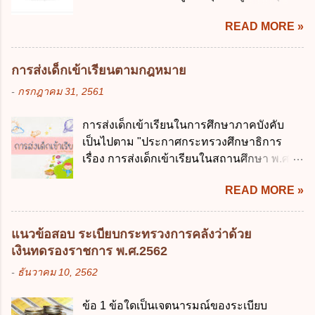
ประมาณ ง. การก่...
จะต้องออกเป็นกฎหมายใด ก. พระราชบัญญัติ
เครือข่ายดิจิทัล ง. เพิ่มประสิทธิภาคในการใช้
READ MORE »
ข. พระราชกำหนด ค. พระราชกฤษฎีกา ง. กฎ
จ่ายงบประมาณให้เกิดความคุ้มค่าและเป็นไป
กระทรวง ข้อ 2 กฎหมายตามข้อ 1 กำหนด
ตามเป้าหมาย ข้อ 3 ข้อใดกล่าวได้ถูกต้องที่สุด
หน่วยงานและกิจการใดที่ผู้ควบคุมข้อมูลส่วน
เกี่ยวกับ "แผนพัฒนารัฐบาลดิจิทัล" ก. เป็นธร
การส่งเด็กเข้าเรียนตามกฎหมาย
บุคคลไม่อยู่ในบังคับพระราชบัญญัติคุ้มครอง
รมาภิบาลข้อมูลภาครัฐ ข. เป็นศูนย์แลกเปลี่ยน
-
กรกฎาคม 31, 2561
ข้อมูลส่วนบุคคล พ.ศ. 2562 ก. หน่วยงานของ
ข้อมูลกลาง ค. กำหนดสิทธิ หน้าที่ และความ
รัฐทุกแห่ง ข. กิจการด้านการศึกษา ค. กิจการ
รับผิดชอบในการบริหารจัดการข้อมูลของ
การส่งเด็กเข้าเรียนในการศึกษาภาคบังคับ
ด้านความบันเทิงและนันทนาการ ง. ถูกทุกข้อ
หน่วยงานของรัฐ ง. กำหนดกรอบและทิศทาง
เป็นไปตาม "ประกาศกระทรวงศึกษาธิการ
ข้อ 3 โดยหลัก ทั่วไป พระราชบัญญัติคุ้มครอง
การบริหารงานภาครัฐและการจัดทำบริการ
เรื่อง การส่งเด็กเข้าเรียนในสถานศึกษา พ.ศ.
ข้อมูลส่วนบุคคล พ.ศ. 2562 ใช้บังคับตั้งแต่วัน
สาธารณะในรูปแบบดิจิทัล ข้อ 4 กรรมการ
2546" และ "ประกาศกระทรวงศึกษาธิการ
ใด ก. 26 พฤษภาคม 2562 ข. 27 พฤษภาคม
พัฒนารัฐบาลดิจิทัลโดยตำแหน่ง ม...
READ MORE »
เรื่อง หลักเกณฑ์และวิธีการปฏิบัติสำหรับผู้ที่
2562 ค. 28 พฤษภาคม 2562 ง. 29
มิใช่ผู้ปกครองซึ่งมีเด็กที่มีอายุในเกณฑ์การ
พฤษภาคม 2562 ข้อ 4 "บุคคลหรือนิติบุคคล
ศึกษาภาคบังคับอาศัยอยู่" ออกตามความใน
ซึ่งมีอำนาจหน้าที่ตัดสินใจเกี่ยวกับการเก็บ
แนวข้อสอบ ระเบียบกระทรวงการคลังว่าด้วย
พระราชบัญญัติการศึกษาภาคบังคับ พ.ศ.
รวบรวม ใช้ หรือเปิดเผยข้อมูลส่วนบุคคล" คือ
เงินทดรองราชการ พ.ศ.2562
2545 ซึ่งเป็นกฎหมายที่มีโทษทางอาญา โดย
ความหมายตามข้อใด ก. ผู้ควบคุมข้อมูลส่วน
-
ธันวาคม 10, 2562
มีสาระสำคัญดังนี้ 1. คำว่า "เด็ก" หมายถึง เด็ก
บุคคล ข. ผู้ประมวลผลข้อมูลส่วนบุคคล ค.
ซึ่งมีอายุย่างเข้าปีที่ 7 จนถึงอายุย่างเข้าปีที่ 16
พนักงานเจ้าหน้าที่ ง. ไม่มีข้อใดถูกต้อง ข้อ 5 ผู้
ข้อ 1 ข้อใดเป็นเจตนารมณ์ของระเบียบ
เว้นแต่เด็กที่สอบได้ชั้นปีที่ 9 ของการศึกษา