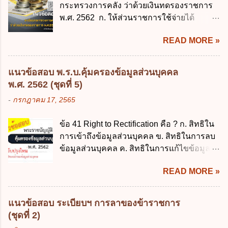
มีอำนาจแต่งตั้งพนักงานเจ้าหน้าที่ตามพระ
กระทรวงการคลัง ว่าด้วยเงินทดรองราชการ
ภาคบังคับแล้ว 2. ผู้ปกครอง คือ 2.1 บิดา
ราชบัญญัติคุ้มครองข้อมูลส่วนบุคคล พ.ศ.
พ.ศ. 2562 ก. ให้ส่วนราชการใช้จ่ายได้
มารดา 2.2 บิดาหรือมารดา ซึ่งเป็นผู้ใช้
2562 ก. นายกรัฐมนตรี ข. รัฐมนตรีว่าการ
รวดเร็ว คล่องตัว และมีประสิทธิภาพ ข. ให้
อำนาจปกครอง 2.3 ผู้ปกครองตามประมวล
กระทรวงดิจิทัลเพื่อเศร...
READ MORE »
ส่วนราชการมีเงินทดรองราชการเพื่อรองจ่าย
กฎหมายแพ่งและพาณิชย์ 2.4 บุคคลที่เด็ก
ตามข้อผูกพันในการกู้เงินจากต่างประเทศ ค.
อยู่ด้วยเป็นประจำหรือที่เด็กอยู่รับใช้การงาน
รองรับการปฏิบัติงานด้านการเงินการคลังตาม
3. ผู้ปกครองดังกล่าว มีหน้าที่ ส่งเด็กเข้าเรียน
แนวข้อสอบ พ.ร.บ.คุ้มครองข้อมูลส่วนบุคคล
นโยบาย New GFMIS Thai ง. สนับสนุนการให้
ในสถานศึกษาในวันแรกของการเปิดเรียนภาค
พ.ศ. 2562 (ชุดที่ 5)
ความช่วยเหลือในกรณีจำเป็นเร่งด่วนที่ไม่
ต้น (ภาคเรียนที่ 1) 4. กรณีผู้ปกครองยังไม่ได้
-
กรกฎาคม 17, 2565
สามารถรอการเบิกเงินจากงบประมาณได้ ข้อ
ส่งเด็กเข้าเรียนภายใน 7 วัน นับแต่วันแรกของ
2 ระเบียบกระทรวงการคลัง ว่าด้วยเงินทดรอง
การเปิดเรียนภาคต้น ถ้าสถานศึกษายังมิไ...
ข้อ 41 Right to Rectification คือ ? ก. สิทธิใน
ราชการ พ.ศ. 2562 ออกโดยอาศัยกฎหมาย
การเข้าถึงข้อมูลส่วนบุคคล ข. สิทธิในการลบ
แม่บทใด ก. พระราชบัญญัติวิธีการงบ
ข้อมูลส่วนบุคคล ค. สิทธิในการแก้ไขข้อมูล
ประมาณ พ.ศ. 2561 ข. พระราชบัญญัติวินัย
ส่วนบุคคลให้ถูกต้อง ง. สิทธิในการคัดค้าน
การเงินการคลังของรัฐ พ.ศ. 2561 ค. พระราช
READ MORE »
การประมวลผลข้อมูลส่วนบุคคล ข้อ 42 ผู้
บัญญัติเงินคงคลัง พ.ศ. 2491 ง. ระเบียบ
ควบคุมข้อมูลส่วนบุคคลต้องแก้ไขข้อมูลส่วน
กระทรวงการคลัง ว่าด้วยการเบิกเงินจากคลัง
บุคคลตามหลักการข้อใด ก. ถูกต้อง เป็น
การรับเงิน การจ่ายเงิน การเก็บรักษาเงิน และ
แนวข้อสอบ ระเบียบฯ การลาของข้าราชการ
ปัจจุบัน ข. สมบูรณ์ ค. ไม่ก่อให้เกิดความ
การนำเงินส่งคลัง พ.ศ. 2562 ข้อ 3 ส่วน
(ชุดที่ 2)
เข้าใจผิด ง. ถูกทุกข้อ ข้อ 43 มาตรการทาง
ราชการผู้เบิกในส่วนภูมิภาคมีอำนาจเก็บ