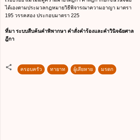
ได้เองตาม
ประมวลกฎหมายวิธีพิจารณาความอาญา
มาตรา
195 วรรคสอง ประกอบมาตรา 225
ที่มา ระบบสืบค้นคำพิพากษา คำสั่งคำร้องและคำวินิจฉัยศาล
ฎีกา
ครอบครัว
ทายาท
ผู้เสียหาย
มรดก
ค
ว
า
ม
คิ
ด
เ