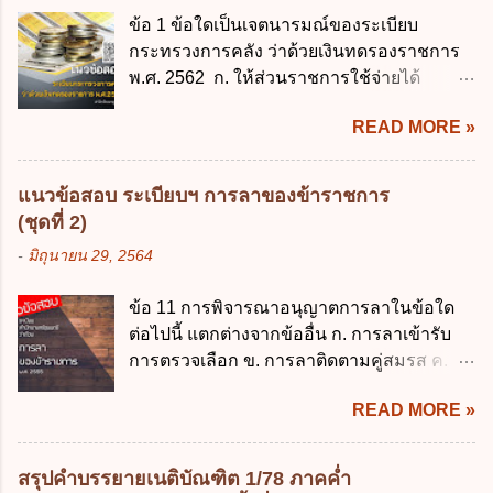
ด้านความบันเทิงและนันทนาการ ง. ถูกทุกข้อ
การเปิดเรียนภาคต้น ถ้าสถานศึกษายังมิไ...
ข้อ 1 ข้อใดเป็นเจตนารมณ์ของระเบียบ
ข้อ 3 โดยหลัก ทั่วไป พระราชบัญญัติคุ้มครอง
กระทรวงการคลัง ว่าด้วยเงินทดรองราชการ
ข้อมูลส่วนบุคคล พ.ศ. 2562 ใช้บังคับตั้งแต่วัน
พ.ศ. 2562 ก. ให้ส่วนราชการใช้จ่ายได้
ใด ก. 26 พฤษภาคม 2562 ข. 27 พฤษภาคม
รวดเร็ว คล่องตัว และมีประสิทธิภาพ ข. ให้
2562 ค. 28 พฤษภาคม 2562 ง. 29
READ MORE »
ส่วนราชการมีเงินทดรองราชการเพื่อรองจ่าย
พฤษภาคม 2562 ข้อ 4 "บุคคลหรือนิติบุคคล
ตามข้อผูกพันในการกู้เงินจากต่างประเทศ ค.
ซึ่งมีอำนาจหน้าที่ตัดสินใจเกี่ยวกับการเก็บ
รองรับการปฏิบัติงานด้านการเงินการคลังตาม
รวบรวม ใช้ หรือเปิดเผยข้อมูลส่วนบุคคล" คือ
แนวข้อสอบ ระเบียบฯ การลาของข้าราชการ
นโยบาย New GFMIS Thai ง. สนับสนุนการให้
ความหมายตามข้อใด ก. ผู้ควบคุมข้อมูลส่วน
(ชุดที่ 2)
ความช่วยเหลือในกรณีจำเป็นเร่งด่วนที่ไม่
บุคคล ข. ผู้ประมวลผลข้อมูลส่วนบุคคล ค.
-
มิถุนายน 29, 2564
สามารถรอการเบิกเงินจากงบประมาณได้ ข้อ
พนักงานเจ้าหน้าที่ ง. ไม่มีข้อใดถูกต้อง ข้อ 5 ผู้
2 ระเบียบกระทรวงการคลัง ว่าด้วยเงินทดรอง
มีอำนาจแต่งตั้งพนักงานเจ้าหน้าที่ตามพระ
ข้อ 11 การพิจารณาอนุญาตการลาในข้อใด
ราชการ พ.ศ. 2562 ออกโดยอาศัยกฎหมาย
ราชบัญญัติคุ้มครองข้อมูลส่วนบุคคล พ.ศ.
ต่อไปนี้ แตกต่างจากข้ออื่น ก. การลาเข้ารับ
แม่บทใด ก. พระราชบัญญัติวิธีการงบ
2562 ก. นายกรัฐมนตรี ข. รัฐมนตรีว่าการ
การตรวจเลือก ข. การลาติดตามคู่สมรส ค.
ประมาณ พ.ศ. 2561 ข. พระราชบัญญัติวินัย
กระทรวงดิจิทัลเพื่อเศร...
การลาพักผ่อน ง. การลาไปศึกษา ฝึกอบรม
การเงินการคลังของรัฐ พ.ศ. 2561 ค. พระราช
READ MORE »
ปฏิบัติการวิจัย หรือดูงาน ข้อ 12 ข้อใด ไม่ ถูก
บัญญัติเงินคงคลัง พ.ศ. 2491 ง. ระเบียบ
ต้องเกี่ยวกับการลาไปช่วยเหลือภริยาที่คลอด
กระทรวงการคลัง ว่าด้วยการเบิกเงินจากคลัง
บุตร ก. ต้องเป็นภริยาโดยชอบด้วยกฎหมาย ข.
การรับเงิน การจ่ายเงิน การเก็บรักษาเงิน และ
สรุปคำบรรยายเนติบัณฑิต 1/78 ภาคค่ำ
ลาได้เพียงครั้งเดียว ค. ต้องลาภายใน 90 วัน