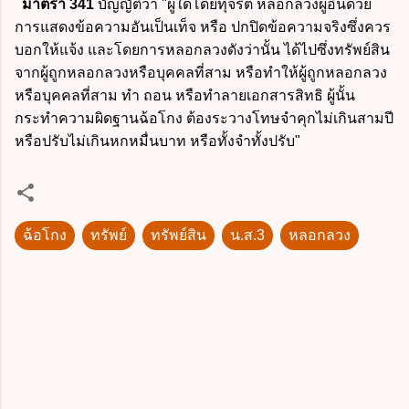
มาตรา 341
บัญญัติว่า "ผู้ใดโดยทุจริต หลอกลวงผู้อื่นด้วย
การแสดงข้อความอันเป็นเท็จ หรือ ปกปิดข้อความจริงซึ่งควร
บอกให้แจ้ง และโดยการหลอกลวงดังว่านั้น ได้ไปซึ่งทรัพย์สิน
จากผู้ถูกหลอกลวงหรือบุคคลที่สาม หรือทำให้ผู้ถูกหลอกลวง
หรือบุคคลที่สาม ทำ ถอน หรือทำลายเอกสารสิทธิ ผู้นั้น
กระทำความผิดฐานฉ้อโกง ต้องระวางโทษจำคุกไม่เกินสามปี
หรือปรับไม่เกินหกหมื่นบาท หรือทั้งจำทั้งปรับ"
ฉ้อโกง
ทรัพย์
ทรัพย์สิน
น.ส.3
หลอกลวง
ค
ว
า
ม
คิ
ด