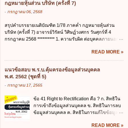
การนำเงินส่งคลัง พ.ศ. 2562 ข้อ 3 ส่วน
กฎหมายหุ้นส่วน บริษัท (ครั้งที่ 7)
นับแต่วันที่คลอดบุตร ง. ลาได้ครั้งหนึ่งติดต่อ
ราชการผู้เบิกในส่วนภูมิภาคมีอำนาจเก็บ
-
กรกฎาคม 06, 2568
กันไม่เกิน 15 วันทำการ ข้อ 13 สิทธิลากิจส่วน
รักษาเงินทดรองราชการไว้ ณ ที่ทำการ เพื่อ
ตัวเพื่อเลี้ยงดูบุตร เป็นไปตามข้อใด ก. ลาได้ไม่
สำรองจ่ายได้แห่งละไม่เกินเท่าใร ก. 100,000
สรุปคำบรรยายเนติบัณฑิต 1/78 ภาคค่ำ กฎหมายหุ้นส่วน
เกิน 90 วัน ข. ลาต่อเนื่องจากการคลอดบุตรได้
บาท ข. 50,000 บาท ค. 30,000 บาท ง. 10,000
บริษัท (ครั้งที่ 7) อาจารย์วิรัตน์ วิศิษฏ์วงศกร วันศุกร์ที่ 4
ไม่เกิน 90 วันทำการ ค. ลาได้ไม่เกิน 120 วัน
บาท ข้อ 4 ดอกเบี้ยที่เกิดจากการนำเงินทดรอง
กรกฎาคม 2568 ********** 1. ความรับผิด ต่อบุคคลภายนอก
ง. ลาต่อเนื่องจากการคลอดบุตรได้ไม่เกิน 150
ราชการจำนวนที่เกินกว่า...
ความรับผิดร่วมกันโดยไม่จำกัดจำนวน ในกิจการที่หุ้นส่วน
วันทำการ ข้อ 14 ตามระเบียบสำนักนายก
READ MORE »
คนใดคนหนึ่งได้จัดทำไปในทางที่เป็น ธรรมดาการค้าขาย
รัฐมนตรี ว่าด้วยการลาของข้าราชการ พ.ศ.
ของห้างหุ้นส่วน ม.1050 , 1025 โดยพิจารณาตามสภาพแห่ง
2555 กำหนดให้ข้าราชการที่รับราชการติดต่อ
กิจการ การงานของห้าง และประเพณีทางการค้า -หุ้นส่วน
กันมาแล้วไม่น้อยกว่า 10 ปี มีสิทธินำวันลาพัก
แนวข้อสอบ พ.ร.บ.คุ้มครองข้อมูลส่วนบุคคล
ต้องจัดการในนามของห้าง ไม่ว่าจะมีมูลเหตุจูงใจเพราะทุจริต
ผ่อนสะสมรวมกับวันลาพักผ่อนในปีปัจจุบันได้
พ.ศ. 2562 (ชุดที่ 5)
หรือมีอำนาจจัดการหรือไม่ก็ตาม จึงเป็นไปตามหลักกฎหมาย
กี่วัน ก. ไม่เกิน 20 วัน ข. ไม่เกิน 30 วัน ค. ไม่
-
กรกฎาคม 17, 2565
ปิดปากหุ้นส่วนคนอื่น และหลักลูกหนี้ร่วมตามม.291 เพื่อ
เกิน 20 วันทำการ ง. ไม่เกิน 30 วันทำการ ข้อ
คุ้มครองบุคคลภายนอกผู้สุจริต ไม่ว่าการจัดการนั้นจะก่อให้
15 การลาติดตามคู่สมรส ต้องมีระยะเวลาไม่
ข้อ 41 Right to Rectification คือ ? ก. สิทธิใน
เกิดมูลหนี้ใดก็ตาม รวมถึงมูลละเมิด 1.1) กรณีห้างหุ้นส่วน
เกินกำหนดในข้อใดเพื่อมิให้มีผลเป็นการลา
การเข้าถึงข้อมูลส่วนบุคคล ข. สิทธิในการลบ
สามัญจดทะเบียน เมื่อห้าง ผิดนัด ชำระหนี้ เจ้าหนี้ของห้างฯ
ออกจากราชการ ก. ไม่เกิน 2 ปี ข. ไม่เกิน 3...
ข้อมูลส่วนบุคคล ค. สิทธิในการแก้ไขข้อมูล
ชอบที่จะเรียกให้ชำระหนี้เอาแต่ผู้เป็นหุ้นส่วนคนใคคนหนึ่ง
ส่วนบุคคลให้ถูกต้อง ง. สิทธิในการคัดค้าน
ก็ได้ ม.1070 เว้นแต่ ผู้เป็นหุ้นส่วนพิสูจน์ได้ว่า สินทรัพย์ของ
READ MORE »
การประมวลผลข้อมูลส่วนบุคคล ข้อ 42 ผู้