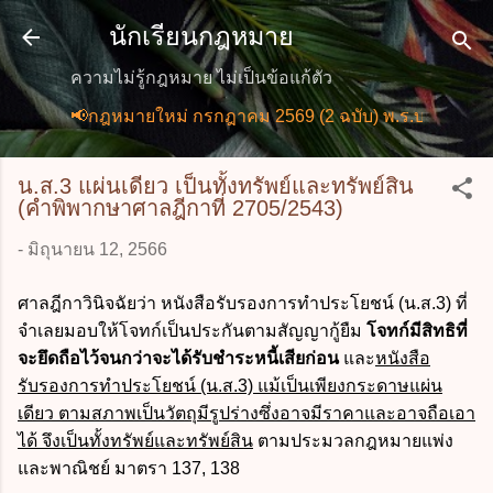
ข้ามไปที่เนื้อหาหลัก
นักเรียนกฎหมาย
ความไม่รู้กฎหมาย ไม่เป็นข้อแก้ตัว
📢กฎหมายใหม่ กรกฎาคม 2569 (2 ฉบับ) พ.ร.บ.การอำนวย
น.ส.3 แผ่นเดียว เป็นทั้งทรัพย์และทรัพย์สิน
(คำพิพากษาศาลฎีกาที่ 2705/2543)
-
มิถุนายน 12, 2566
ศาลฎีกาวินิจฉัยว่า หนังสือรับรองการทำประโยชน์ (น.ส.3) ที่
จำเลยมอบให้โจทก์เป็นประกันตามสัญญากู้ยืม
โจทก์มีสิทธิที่
จะยึดถือไว้จนกว่าจะได้รับชำระหนี้เสียก่อน
และ
หนังสือ
รับรองการทำประโยชน์ (น.ส.3) แม้เป็นเพียงกระดาษแผ่น
เดียว ตามสภาพเป็นวัตถุมีรูปร่างซึ่งอาจมีราคาและอาจถือเอา
ได้ จึงเป็นทั้งทรัพย์และทรัพย์สิน
ตามประมวลกฎหมายแพ่ง
และพาณิชย์ มาตรา 137, 138