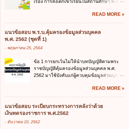
เรื่อง การส่งเด็กเข้าเรียนในสถานศึกษา พ.ศ.
โครงสร้างพื้นฐานด้านดิจิทัลที่จำเป็นให้เป็นไป
จัดสรรงบประมาณรายจ่าย ค. การจัดทำงบ
2546" และ "ประกาศกระทรวงศึกษาธิการ
ตามมาตรฐานสากล ค. พัฒนาการเชื่อมโยง
ประมาณ ง. การก่...
READ MORE »
เรื่อง หลักเกณฑ์และวิธีการปฏิบัติสำหรับผู้ที่
เครือข่ายดิจิทัล ง. เพิ่มประสิทธิภาคในการใช้
มิใช่ผู้ปกครองซึ่งมีเด็กที่มีอายุในเกณฑ์การ
จ่ายงบประมาณให้เกิดความคุ้มค่าและเป็นไป
ศึกษาภาคบังคับอาศัยอยู่" ออกตามความใน
ตามเป้าหมาย ข้อ 3 ข้อใดกล่าวได้ถูกต้องที่สุด
แนวข้อสอบ พ.ร.บ.คุ้มครองข้อมูลส่วนบุคคล
พระราชบัญญัติการศึกษาภาคบังคับ พ.ศ.
เกี่ยวกับ "แผนพัฒนารัฐบาลดิจิทัล" ก. เป็นธร
พ.ศ. 2562 (ชุดที่ 1)
2545 ซึ่งเป็นกฎหมายที่มีโทษทางอาญา โดย
รมาภิบาลข้อมูลภาครัฐ ข. เป็นศูนย์แลกเปลี่ยน
-
พฤษภาคม 25, 2564
มีสาระสำคัญดังนี้ 1. คำว่า "เด็ก" หมายถึง เด็ก
ข้อมูลกลาง ค. กำหนดสิทธิ หน้าที่ และความ
ซึ่งมีอายุย่างเข้าปีที่ 7 จนถึงอายุย่างเข้าปีที่ 16
รับผิดชอบในการบริหารจัดการข้อมูลของ
ข้อ 1 การยกเว้นไม่ให้นำบทบัญญัติตามพระ
เว้นแต่เด็กที่สอบได้ชั้นปีที่ 9 ของการศึกษา
หน่วยงานของรัฐ ง. กำหนดกรอบและทิศทาง
ราชบัญญัติคุ้มครองข้อมูลส่วนบุคคล พ.ศ.
ภาคบังคับแล้ว 2. ผู้ปกครอง คือ 2.1 บิดา
การบริหารงานภาครัฐและการจัดทำบริการ
2562 มาใช้บังคับแก่ผู้ควบคุมข้อมูลส่วนบุคคล
มารดา 2.2 บิดาหรือมารดา ซึ่งเป็นผู้ใช้
สาธารณะในรูปแบบดิจิทัล ข้อ 4 กรรมการ
จะต้องออกเป็นกฎหมายใด ก. พระราชบัญญัติ
อำนาจปกครอง 2.3 ผู้ปกครองตามประมวล
พัฒนารัฐบาลดิจิทัลโดยตำแหน่ง ม...
READ MORE »
ข. พระราชกำหนด ค. พระราชกฤษฎีกา ง. กฎ
กฎหมายแพ่งและพาณิชย์ 2.4 บุคคลที่เด็ก
กระทรวง ข้อ 2 กฎหมายตามข้อ 1 กำหนด
อยู่ด้วยเป็นประจำหรือที่เด็กอยู่รับใช้การงาน
หน่วยงานและกิจการใดที่ผู้ควบคุมข้อมูลส่วน
3. ผู้ปกครองดังกล่าว มีหน้าที่ ส่งเด็กเข้าเรียน
แนวข้อสอบ ระเบียบกระทรวงการคลังว่าด้วย
บุคคลไม่อยู่ในบังคับพระราชบัญญัติคุ้มครอง
ในสถานศึกษาในวันแรกของการเปิดเรียนภาค
เงินทดรองราชการ พ.ศ.2562
ข้อมูลส่วนบุคคล พ.ศ. 2562 ก. หน่วยงานของ
ต้น (ภาคเรียนที่ 1) 4. กรณีผู้ปกครองยังไม่ได้
-
ธันวาคม 10, 2562
รัฐทุกแห่ง ข. กิจการด้านการศึกษา ค. กิจการ
ส่งเด็กเข้าเรียนภายใน 7 วัน นับแต่วันแรกของ