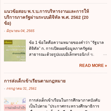
อย่างยั่งยืน ง. หลักความเป็นธรรมในสังคม ข้อ
รักษาการตามพระราช บัญญัติวิธีการงบ
2 สัดส่วนหนี้สาธารณะต่อผลิตภัณฑ์มวลรวม
ประมาณ พ.ศ. 2561 3. รัฐมนตรีว่าการ
แนวข้อสอบ พ.ร.บ.การบริหารงานและการให้
ในประเทศเพื่อใช้เป็นกรอบในการบริหารหนี้
กระทรวงการคลัง เป็นผู้รักษาการตามพระ
บริการภาครัฐผ่านระบบดิจิทัล พ.ศ. 2562 (20
สาธารณะเป็นไปตามข้อใด ก. ไม่เกินร้อยละ 5
ราช บัญญัติวิธีการงบประมาณ พ.ศ. 2561 4.
ข้อ)
ข. ไม่เกินร้อยละ 10 ค. ไม่เกินร้อยละ 35 ง. ไม่
รัฐมนตรีว่าการกระทรวงการคลังมีหน้าที่
-
มิถุนายน 04, 2565
เกินร้อยละ 60 ข้อ 3 กฎหมายว่าด้วยวินัยการ
ควบคุมการใช้จ่ายงบประมาณให้เป็นไปอย่าง
เงินการคลังของรัฐกำหนดหลักการห้ามเสนอ
โปร่งใสและตรวจสอบได้ ข้อ 4. พระราช
ข้อ 1 ข้อใดคือความหมายของคำว่า "รัฐบาล
กฎหมายที่ให้จัดเก็บภาษีอากรหรือค่า
บัญญัติวิธีการงบประมาณ พ.ศ. 2561 บัญญัติ
ดิจิทัล" ก. การเปิดเผยข้อมูลภาครัฐต่อ
ธรรมเนียมเพิ่มขึ้นจากที่กำหนดไว้ในกฎหมาย
ให้การบริหา...
สาธารณะด้วยรูปแบบอิเล็กทรอนิกส์ ข.
เพื่อการนำไปใช้จ่ายตามวัตถุประสงค์หรือเพื่อ
การนำเทคโนโลยีดิจิทัลมาใช้เป็นเครื่องมือใน
การหนึ่งการใดเป็นการเฉพาะเจาะจง ยกเว้น
READ MORE »
การบริหารงาน การให้บริการ การบูรณาการ
ข้อใด ก. เป็นไปตามความต้องการของชุมชน
ข้อมูลภาครัฐ ค. วิธีการนำสัญลักษณ์ศูนย์และ
ข. เพื่อป็นรายได้ขององค์กรปกครองส่วนท้อง
หนึ่ง เพื่อใช้สร้างระบบต่าง ๆ ง. สำนักงาน
ถิ่น ค. มีเหตุจำเป็นหรือเหตุฉุกเฉินที่มิอาจหลีก
การส่งเด็กเข้าเรียนตามกฎหมาย
พัฒนารัฐบาลดิจิทัล (องค์การมหาชน) ข้อ 2
เลี่ยงได้ ง. สอดคล้องกับยุทธศาสตร์ชาติ ข้อ 4
-
กรกฎาคม 31, 2561
การบริหารงานภาครัฐและการจัดทำบริการ
หน่วยงานของรัฐจะต้องนำแผนการคลังระยะ
สาธารณะผ่านระบบดิจิทัล ต้องมีวัตถุประสงค์
ปานกลางที่คณะรัฐมนตรีเห็นชอบแล้วไปใช้
การส่งเด็กเข้าเรียนในการศึกษาภาคบังคับ
ดังต่อไปนี้ ยกเว้น ข้อใด ก. ให้มีการใช้ระบบ
ประกอบการพิจารณาในเรื่องต่อไปนี้ ยกเว้น
เป็นไปตาม "ประกาศกระทรวงศึกษาธิการ
ดิจิทัลอย่างคุ้มค่าและเต็มศักยภาพ ข. พัฒนา
ข้อใด ก. การจัดเก็บหรือหารายได้ ข. การ