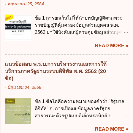
ราช บัญญัติวิธีการงบประมาณ พ.ศ. 2561 4.
-
พฤษภาคม 25, 2564
ข. ไม่เกินร้อยละ 10 ค. ไม่เกินร้อยละ 35 ง. ไม่
รัฐมนตรีว่าการกระทรวงการคลังมีหน้าที่
เกินร้อยละ 60 ข้อ 3 กฎหมายว่าด้วยวินัยการ
ควบคุมการใช้จ่ายงบประมาณให้เป็นไปอย่าง
ข้อ 1 การยกเว้นไม่ให้นำบทบัญญัติตามพระ
เงินการคลังของรัฐกำหนดหลักการห้ามเสนอ
โปร่งใสและตรวจสอบได้ ข้อ 4. พระราช
ราชบัญญัติคุ้มครองข้อมูลส่วนบุคคล พ.ศ.
กฎหมายที่ให้จัดเก็บภาษีอากรหรือค่า
บัญญัติวิธีการงบประมาณ พ.ศ. 2561 บัญญัติ
2562 มาใช้บังคับแก่ผู้ควบคุมข้อมูลส่วนบุคคล
ธรรมเนียมเพิ่มขึ้นจากที่กำหนดไว้ในกฎหมาย
ให้การบริหา...
จะต้องออกเป็นกฎหมายใด ก. พระราชบัญญัติ
เพื่อการนำไปใช้จ่ายตามวัตถุประสงค์หรือเพื่อ
READ MORE »
ข. พระราชกำหนด ค. พระราชกฤษฎีกา ง. กฎ
การหนึ่งการใดเป็นการเฉพาะเจาะจง ยกเว้น
กระทรวง ข้อ 2 กฎหมายตามข้อ 1 กำหนด
ข้อใด ก. เป็นไปตามความต้องการของชุมชน
หน่วยงานและกิจการใดที่ผู้ควบคุมข้อมูลส่วน
ข. เพื่อป็นรายได้ขององค์กรปกครองส่วนท้อง
แนวข้อสอบ พ.ร.บ.การบริหารงานและการให้
บุคคลไม่อยู่ในบังคับพระราชบัญญัติคุ้มครอง
ถิ่น ค. มีเหตุจำเป็นหรือเหตุฉุกเฉินที่มิอาจหลีก
บริการภาครัฐผ่านระบบดิจิทัล พ.ศ. 2562 (20
ข้อมูลส่วนบุคคล พ.ศ. 2562 ก. หน่วยงานของ
เลี่ยงได้ ง. สอดคล้องกับยุทธศาสตร์ชาติ ข้อ 4
ข้อ)
รัฐทุกแห่ง ข. กิจการด้านการศึกษา ค. กิจการ
หน่วยงานของรัฐจะต้องนำแผนการคลังระยะ
-
มิถุนายน 04, 2565
ด้านความบันเทิงและนันทนาการ ง. ถูกทุกข้อ
ปานกลางที่คณะรัฐมนตรีเห็นชอบแล้วไปใช้
ข้อ 3 โดยหลัก ทั่วไป พระราชบัญญัติคุ้มครอง
ประกอบการพิจารณาในเรื่องต่อไปนี้ ยกเว้น
ข้อ 1 ข้อใดคือความหมายของคำว่า "รัฐบาล
ข้อมูลส่วนบุคคล พ.ศ. 2562 ใช้บังคับตั้งแต่วัน
ข้อใด ก. การจัดเก็บหรือหารายได้ ข. การ
ดิจิทัล" ก. การเปิดเผยข้อมูลภาครัฐต่อ
ใด ก. 26 พฤษภาคม 2562 ข. 27 พฤษภาคม
จัดสรรงบประมาณรายจ่าย ค. การจัดทำงบ
สาธารณะด้วยรูปแบบอิเล็กทรอนิกส์ ข.
2562 ค. 28 พฤษภาคม 2562 ง. 29
ประมาณ ง. การก่...
การนำเทคโนโลยีดิจิทัลมาใช้เป็นเครื่องมือใน
พฤษภาคม 2562 ข้อ 4 "บุคคลหรือนิติบุคคล
READ MORE »
การบริหารงาน การให้บริการ การบูรณาการ
ซึ่งมีอำนาจหน้าที่ตัดสินใจเกี่ยวกับการเก็บ