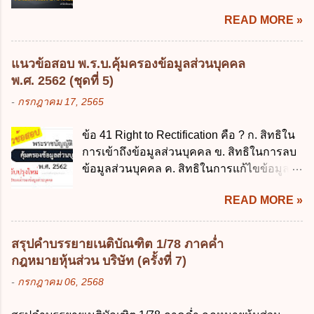
รวดเร็ว คล่องตัว และมีประสิทธิภาพ ข. ให้
อำนาจปกครอง 2.3 ผู้ปกครองตามประมวล
พัฒนารัฐบาลดิจิทัลโดยตำแหน่ง ม...
READ MORE »
ส่วนราชการมีเงินทดรองราชการเพื่อรองจ่าย
กฎหมายแพ่งและพาณิชย์ 2.4 บุคคลที่เด็ก
ตามข้อผูกพันในการกู้เงินจากต่างประเทศ ค.
อยู่ด้วยเป็นประจำหรือที่เด็กอยู่รับใช้การงาน
รองรับการปฏิบัติงานด้านการเงินการคลังตาม
3. ผู้ปกครองดังกล่าว มีหน้าที่ ส่งเด็กเข้าเรียน
แนวข้อสอบ พ.ร.บ.คุ้มครองข้อมูลส่วนบุคคล
นโยบาย New GFMIS Thai ง. สนับสนุนการให้
ในสถานศึกษาในวันแรกของการเปิดเรียนภาค
พ.ศ. 2562 (ชุดที่ 5)
ความช่วยเหลือในกรณีจำเป็นเร่งด่วนที่ไม่
ต้น (ภาคเรียนที่ 1) 4. กรณีผู้ปกครองยังไม่ได้
-
กรกฎาคม 17, 2565
สามารถรอการเบิกเงินจากงบประมาณได้ ข้อ
ส่งเด็กเข้าเรียนภายใน 7 วัน นับแต่วันแรกของ
2 ระเบียบกระทรวงการคลัง ว่าด้วยเงินทดรอง
การเปิดเรียนภาคต้น ถ้าสถานศึกษายังมิไ...
ข้อ 41 Right to Rectification คือ ? ก. สิทธิใน
ราชการ พ.ศ. 2562 ออกโดยอาศัยกฎหมาย
การเข้าถึงข้อมูลส่วนบุคคล ข. สิทธิในการลบ
แม่บทใด ก. พระราชบัญญัติวิธีการงบ
ข้อมูลส่วนบุคคล ค. สิทธิในการแก้ไขข้อมูล
ประมาณ พ.ศ. 2561 ข. พระราชบัญญัติวินัย
ส่วนบุคคลให้ถูกต้อง ง. สิทธิในการคัดค้าน
การเงินการคลังของรัฐ พ.ศ. 2561 ค. พระราช
READ MORE »
การประมวลผลข้อมูลส่วนบุคคล ข้อ 42 ผู้
บัญญัติเงินคงคลัง พ.ศ. 2491 ง. ระเบียบ
ควบคุมข้อมูลส่วนบุคคลต้องแก้ไขข้อมูลส่วน
กระทรวงการคลัง ว่าด้วยการเบิกเงินจากคลัง
บุคคลตามหลักการข้อใด ก. ถูกต้อง เป็น
การรับเงิน การจ่ายเงิน การเก็บรักษาเงิน และ
สรุปคำบรรยายเนติบัณฑิต 1/78 ภาคค่ำ
ปัจจุบัน ข. สมบูรณ์ ค. ไม่ก่อให้เกิดความ
การนำเงินส่งคลัง พ.ศ. 2562 ข้อ 3 ส่วน
กฎหมายหุ้นส่วน บริษัท (ครั้งที่ 7)
เข้าใจผิด ง. ถูกทุกข้อ ข้อ 43 มาตรการทาง
ราชการผู้เบิกในส่วนภูมิภาคมีอำนาจเก็บ
-
กรกฎาคม 06, 2568
กฎหมายคุ้มครองข้อมูลส่วนบุคคล ในกรณีผู้
รักษาเงินทดรองราชการไว้ ณ ที่ทำการ เพื่อ
ควบคุมข้อมูลส่วนบุคคลไม่ดำเนินการแก้ไข
สำรองจ่ายได้แห่งละไม่เกินเท่าใร ก. 100,000