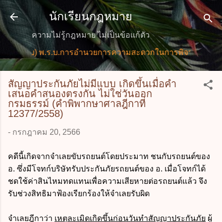
ข้ามไปที่เนื้อหาหลัก
นักเรียนกฎหมาย
ความไม่รู้กฎหมาย ไม่เป็นข้อแก้ตัว
ฉบับ) พ.ร.บ.การอำนวยการความสะดวกในการพิจารณาอนุญาตและ
สัญญาประกันภัยไม่มีแบบ เกิดขึ้นเมื่อคำ
เสนอคำสนองตรงกัน ไม่ใช่วันออก
กรมธรรม์ (คำพิพากษาศาลฎีกาที่
12377/2558)
-
กรกฎาคม 20, 2566
คดีนี้เกิดจากจำเลยขับรถยนต์โดยประมาท ชนกับรถยนต์ของ
อ. ซึ่งมีโจทก์บริษัทรับประกันภัยรถยนต์ของ อ. เมื่อโจทก์ได้
ชดใช้ค่าสินไหมทดแทนเพื่อความเสียหายต่อรถยนต์แล้ว จึง
รับช่วงสิทธิมาฟ้องเรียกร้องให้จำเลยรับผิด
จำเลยฎีกาว่า
เหตุละเมิดเกิดขึ้นก่อนวันทำสัญญาประกันภัย
ผู้