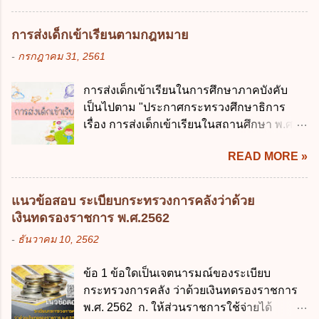
ข้อมูลภาครัฐ ค. วิธีการนำสัญลักษณ์ศูนย์และ
รวบรวม ใช้ หรือเปิดเผยข้อมูลส่วนบุคคล" คือ
หนึ่ง เพื่อใช้สร้างระบบต่าง ๆ ง. สำนักงาน
ความหมายตามข้อใด ก. ผู้ควบคุมข้อมูลส่วน
การส่งเด็กเข้าเรียนตามกฎหมาย
พัฒนารัฐบาลดิจิทัล (องค์การมหาชน) ข้อ 2
บุคคล ข. ผู้ประมวลผลข้อมูลส่วนบุคคล ค.
-
กรกฎาคม 31, 2561
การบริหารงานภาครัฐและการจัดทำบริการ
พนักงานเจ้าหน้าที่ ง. ไม่มีข้อใดถูกต้อง ข้อ 5 ผู้
สาธารณะผ่านระบบดิจิทัล ต้องมีวัตถุประสงค์
มีอำนาจแต่งตั้งพนักงานเจ้าหน้าที่ตามพระ
การส่งเด็กเข้าเรียนในการศึกษาภาคบังคับ
ดังต่อไปนี้ ยกเว้น ข้อใด ก. ให้มีการใช้ระบบ
ราชบัญญัติคุ้มครองข้อมูลส่วนบุคคล พ.ศ.
เป็นไปตาม "ประกาศกระทรวงศึกษาธิการ
ดิจิทัลอย่างคุ้มค่าและเต็มศักยภาพ ข. พัฒนา
2562 ก. นายกรัฐมนตรี ข. รัฐมนตรีว่าการ
เรื่อง การส่งเด็กเข้าเรียนในสถานศึกษา พ.ศ.
โครงสร้างพื้นฐานด้านดิจิทัลที่จำเป็นให้เป็นไป
กระทรวงดิจิทัลเพื่อเศร...
2546" และ "ประกาศกระทรวงศึกษาธิการ
ตามมาตรฐานสากล ค. พัฒนาการเชื่อมโยง
READ MORE »
เรื่อง หลักเกณฑ์และวิธีการปฏิบัติสำหรับผู้ที่
เครือข่ายดิจิทัล ง. เพิ่มประสิทธิภาคในการใช้
มิใช่ผู้ปกครองซึ่งมีเด็กที่มีอายุในเกณฑ์การ
จ่ายงบประมาณให้เกิดความคุ้มค่าและเป็นไป
ศึกษาภาคบังคับอาศัยอยู่" ออกตามความใน
ตามเป้าหมาย ข้อ 3 ข้อใดกล่าวได้ถูกต้องที่สุด
แนวข้อสอบ ระเบียบกระทรวงการคลังว่าด้วย
พระราชบัญญัติการศึกษาภาคบังคับ พ.ศ.
เกี่ยวกับ "แผนพัฒนารัฐบาลดิจิทัล" ก. เป็นธร
เงินทดรองราชการ พ.ศ.2562
2545 ซึ่งเป็นกฎหมายที่มีโทษทางอาญา โดย
รมาภิบาลข้อมูลภาครัฐ ข. เป็นศูนย์แลกเปลี่ยน
-
ธันวาคม 10, 2562
มีสาระสำคัญดังนี้ 1. คำว่า "เด็ก" หมายถึง เด็ก
ข้อมูลกลาง ค. กำหนดสิทธิ หน้าที่ และความ
ซึ่งมีอายุย่างเข้าปีที่ 7 จนถึงอายุย่างเข้าปีที่ 16
รับผิดชอบในการบริหารจัดการข้อมูลของ
ข้อ 1 ข้อใดเป็นเจตนารมณ์ของระเบียบ
เว้นแต่เด็กที่สอบได้ชั้นปีที่ 9 ของการศึกษา
หน่วยงานของรัฐ ง. กำหนดกรอบและทิศทาง
กระทรวงการคลัง ว่าด้วยเงินทดรองราชการ
ภาคบังคับแล้ว 2. ผู้ปกครอง คือ 2.1 บิดา
การบริหารงานภาครัฐและการจัดทำบริการ
พ.ศ. 2562 ก. ให้ส่วนราชการใช้จ่ายได้
มารดา 2.2 บิดาหรือมารดา ซึ่งเป็นผู้ใช้
สาธารณะในรูปแบบดิจิทัล ข้อ 4 กรรมการ