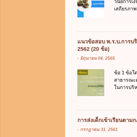
วินัยการเ
ใช้จ่ายงบ
เสถียรภาพ
การงบประม
ธรรมในสัง
เป็นกรอบใ
ร้อยละ 10 
การคลังขอ
แนวข้อสอบ พ.ร.บ.การบริ
ธรรมเนียม
2562 (20 ข้อ)
หรือเพื่อ
-
มิถุนายน 04, 2565
ต้องการของ
หรือเหตุฉุ
ข้อ 1 ข้อใ
ของรัฐจะต
สาธารณะด้ว
ประกอบการพ
ในการบริห
การจัดสรร
สัญลักษณ์ศ
(องค์การม
ระบบดิจิทัล
อย่างคุ้มค
การส่งเด็กเข้าเรียนตา
ตามมาตรฐา
-
กรกฎาคม 31, 2561
การใช้จ่า