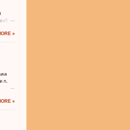
าครัฐ ข.
นการ
ศ
ิหารงาน
งซึ่งมี
รัฐบาล
ัญญัติ
MORE »
ระสำคัญ
6 เว้น
 บิดา
าม
็กอยู่
นวันแรก
ุคคล
รียน
ด ก.
2
ม่อยู่
MORE »
งรัฐทุก
กทุกข้อ
ังคับ
 2562
ี่ยวกับ