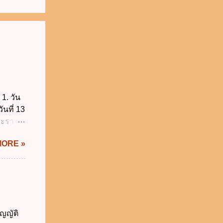
1. วัน
ันที่ 13
พระราช
บัญญัติ
MORE »
) พ.ศ.
ศของ
นายก
 พ.ศ.
 พ.ศ.
วิธี
ญญัติ
คุมการ