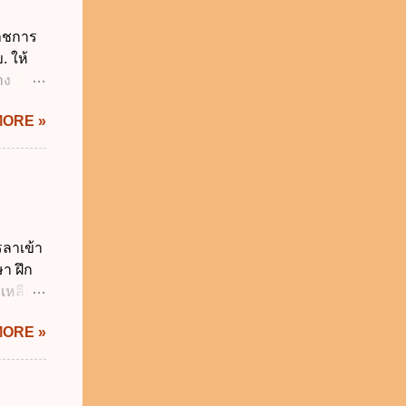
ผู้
ราชการ
ี่ ง.
. ให้
ติ
าง
ะทรวง
IS Thai
MORE »
ิกเงิน
 พ.ศ.
.ศ.
ญัติ
 การรับ
น
รลาเข้า
ร เพื่อ
า ฝึก
 บาท ง.
ยเหลือ
า...
ยว ค.
MORE »
5 วัน
ิน 90
20 วัน
สำนัก