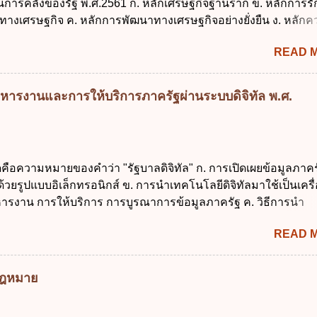
งินการคลังของรัฐ พ.ศ.2561 ก. หลักเศรษฐกิจฐานราก ข. หลักการร
ประมาณให้เป็นไปอย่างโปร่งใสและตรวจสอบได้ ข้อ 4. พระราชบัญญั
ทางเศรษฐกิจ ค. หลักการพัฒนาทางเศรษฐกิจอย่างยั่งยืน ง. หลักค
าณ พ.ศ. 2561 บัญญัติให้การบริหา...
คม ข้อ 2 สัดส่วนหนี้สาธารณะต่อผลิตภัณฑ์มวลรวมในประเทศเพื่
READ 
นการบริหารหนี้สาธารณะเป็นไปตามข้อใด ก. ไม่เกินร้อยละ 5 ข. ไ
ค. ไม่เกินร้อยละ 35 ง. ไม่เกินร้อยละ 60 ข้อ 3 กฎหมายว่าด้วยวินัย
งรัฐกำหนดหลักการห้ามเสนอกฎหมายที่ให้จัดเก็บภาษีอากรหรือค
หารงานและการให้บริการภาครัฐผ่านระบบดิจิทัล พ.ศ.
เพิ่มขึ้นจากที่กำหนดไว้ในกฎหมายเพื่อการนำไปใช้จ่ายตามวัตถุป
การหนึ่งการใดเป็นการเฉพาะเจาะจง ยกเว้นข้อใด ก. เป็นไปตามคว
ชุมชน ข. เพื่อป็นรายได้ขององค์กรปกครองส่วนท้องถิ่น ค. มีเหตุ
กเฉินที่มิอาจหลีกเลี่ยงได้ ง. สอดคล้องกับยุทธศาสตร์ชาติ ข้อ 4 หน
ดคือความหมายของคำว่า "รัฐบาลดิจิทัล" ก. การเปิดเผยข้อมูลภาคร
้องนำแผนการคลังระยะปานกลางที่คณะรัฐมนตรีเห็นชอบแล้วไปใ
ยรูปแบบอิเล็กทรอนิกส์ ข. การนำเทคโนโลยีดิจิทัลมาใช้เป็นเครื่
ิจารณาในเรื่องต่อไปนี้ ยกเว้นข้อใด ก. การจัดเก็บหรือหารายได้
ารงาน การให้บริการ การบูรณาการข้อมูลภาครัฐ ค. วิธีการนำ
งบประมาณรายจ่าย ค. การจัดทำงบประมาณ ง. การก่...
ูนย์และหนึ่ง เพื่อใช้สร้างระบบต่าง ๆ ง. สำนักงานพัฒนารัฐบาลดิจ
READ 
หาชน) ข้อ 2 การบริหารงานภาครัฐและการจัดทำบริการสาธารณ
 ต้องมีวัตถุประสงค์ดังต่อไปนี้ ยกเว้น ข้อใด ก. ให้มีการใช้ระบบดิจิ
่าและเต็มศักยภาพ ข. พัฒนาโครงสร้างพื้นฐานด้านดิจิทัลที่จำเป็นให
มกฎหมาย
นสากล ค. พัฒนาการเชื่อมโยงเครือข่ายดิจิทัล ง. เพิ่มประสิทธิ
ยงบประมาณให้เกิดความคุ้มค่าและเป็นไปตามเป้าหมาย ข้อ 3 ข้อใ