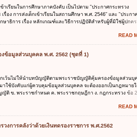
ที่สุดเกี่ยวกับ "แผนพัฒนารัฐบาลดิจิทัล" ก. เป็นธรรมาภิบาลข้อมูลภ
กเข้าเรียนในการศึกษาภาคบังคับ เป็นไปตาม "ประกาศกระทรวง
แลกเปลี่ยนข้อมูลกลาง ค. กำหนดสิทธิ หน้าที่ และความรับผิดชอบใ
 เรื่อง การส่งเด็กเข้าเรียนในสถานศึกษา พ.ศ. 2546" และ "ประกา
การข้อมูลของหน่วยงานของรัฐ ง. กำหนดกรอบและทิศทางการบร
ษาธิการ เรื่อง หลักเกณฑ์และวิธีการปฏิบัติสำหรับผู้ที่มิใช่ผู้ปกครอ
การจัดทำบริการสาธารณะในรูปแบบดิจิทัล ข้อ 4 กรรมการพัฒนา
อายุในเกณฑ์การศึกษาภาคบังคับอาศัยอยู่" ออกตามความในพระราชบ
ตำแหน่ง ม...
READ 
าคบังคับ พ.ศ. 2545 ซึ่งเป็นกฎหมายที่มีโทษทางอาญา โดยมีสา
ว่า "เด็ก" หมายถึง เด็กซึ่งมีอายุย่างเข้าปีที่ 7 จนถึงอายุย่างเข้าปีที่ 1
สอบได้ชั้นปีที่ 9 ของการศึกษาภาคบังคับแล้ว 2. ผู้ปกครอง คือ 2.1
ข้อมูลส่วนบุคคล พ.ศ. 2562 (ชุดที่ 1)
 บิดาหรือมารดา ซึ่งเป็นผู้ใช้อำนาจปกครอง 2.3 ผู้ปกครองต
มายแพ่งและพาณิชย์ 2.4 บุคคลที่เด็กอยู่ด้วยเป็นประจำหรือที่เด
าน 3. ผู้ปกครองดังกล่าว มีหน้าที่ ส่งเด็กเข้าเรียนในสถานศึกษาใ
ยกเว้นไม่ให้นำบทบัญญัติตามพระราชบัญญัติคุ้มครองข้อมูลส่วนบ
เรียนภาคต้น (ภาคเรียนที่ 1) 4. กรณีผู้ปกครองยังไม่ได้ส่งเด็กเข้าเ
 มาใช้บังคับแก่ผู้ควบคุมข้อมูลส่วนบุคคล จะต้องออกเป็นกฎหมายใ
น นับแต่วันแรกของการเปิดเรียนภาคต้น ถ้าสถานศึกษายังมิไ...
ญัติ ข. พระราชกำหนด ค. พระราชกฤษฎีกา ง. กฎกระทรวง ข้อ 
ข้อ 1 กำหนดหน่วยงานและกิจการใดที่ผู้ควบคุมข้อมูลส่วนบุคคลไ
READ 
ระราชบัญญัติคุ้มครองข้อมูลส่วนบุคคล พ.ศ. 2562 ก. หน่วยงานขอ
ิจการด้านการศึกษา ค. กิจการด้านความบันเทิงและนันทนาการ ง. ถู
ลัก ทั่วไป พระราชบัญญัติคุ้มครองข้อมูลส่วนบุคคล พ.ศ. 2562 ใช้บ
รวงการคลังว่าด้วยเงินทดรองราชการ พ.ศ.2562
นใด ก. 26 พฤษภาคม 2562 ข. 27 พฤษภาคม 2562 ค. 28 พฤษภาคม
าคม 2562 ข้อ 4 "บุคคลหรือนิติบุคคลซึ่งมีอำนาจหน้าที่ตัดสินใจเก