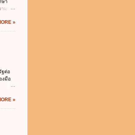
ักษา
ติวิธี
วามเป็น
อใช้
MORE »
ม่เกิน
การเงิน
่า
ระสงค์
าม
จำเป็น
่วยงาน
ัฐต่อ
ช้
องมือ
 ข.
ิทัล
MORE »
ะผ่าน
ทัล
้เป็นไป
ภาคใน
ดกล่าว