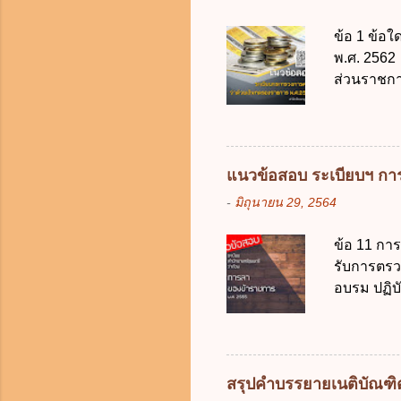
การเก็บรวบ
ข้อ 1 ข้อ
ควบคุมข้อม
พ.ศ. 2562 
ไม่มีข้อใด
ส่วนราชกา
คุ้มครองข
ประเทศ ค.
ดิจิทัลเพื่อเ
ง. สนับสน
จากงบประม
2562 ออกโ
แนวข้อสอบ ระเบียบฯ การ
2561 ข. พ
-
มิถุนายน 29, 2564
เงินคงคลัง
เงิน การจ่
ข้อ 11 กา
ราชการผู้เ
รับการตรว
สำรองจ่ายไ
อบรม ปฏิบั
10,000 บาท
ภริยาที่คล
ต้องลาภายใ
ทำการ ข้อ 
วัน ข. ลาต
สรุปคำบรรยายเนติบัณฑิต 1
ง. ลาต่อเน