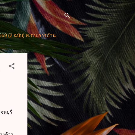
) พ.ร.บ.การอำนวยการความสะดวกในการพิจารณาอนุญาตและการให
ย
จนบุรี
่างด้าว