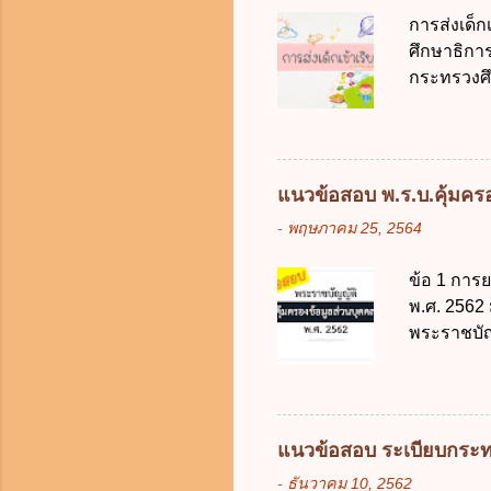
ได้ถูกต้อง
การส่งเด็
เป็นศูนย์
ศึกษาธิการ
บริหารจัด
กระทรวงศึก
ภาครัฐและ
เด็กที่มี
ดิจิทัลโดย
การศึกษาภ
ดังนี้ 1. คำ
แต่เด็กที่
แนวข้อสอบ พ.ร.บ.คุ้มครอง
มารดา 2.2
-
พฤษภาคม 25, 2564
ประมวลกฎห
รับใช้การง
ข้อ 1 การ
ของการเปิด
พ.ศ. 2562
ภายใน 7 วั
พระราชบัญ
กฎหมายตาม
ในบังคับพ
แห่ง ข. ก
ข้อ 3 โดยห
แนวข้อสอบ ระเบียบกระท
ตั้งแต่วั
-
ธันวาคม 10, 2562
ง. 29 พฤษภ