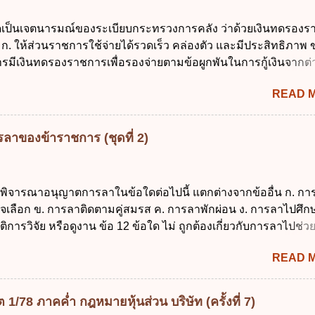
รวม ใช้ หรือเปิดเผยข้อมูลส่วนบุคคล" คือความหมายตามข้อใด ก. 
ใดเป็นเจตนารมณ์ของระเบียบกระทรวงการคลัง ว่าด้วยเงินทดรอง
ูลส่วนบุคคล ข. ผู้ประมวลผลข้อมูลส่วนบุคคล ค. พนักงานเจ้าหน้าท
ก. ให้ส่วนราชการใช้จ่ายได้รวดเร็ว คล่องตัว และมีประสิทธิภาพ ข
ถูกต้อง ข้อ 5 ผู้มีอำนาจแต่งตั้งพนักงานเจ้าหน้าที่ตามพระราชบัญญั
รมีเงินทดรองราชการเพื่อรองจ่ายตามข้อผูกพันในการกู้เงินจากต่
้อมูลส่วนบุคคล พ.ศ. 2562 ก. นายกรัฐมนตรี ข. รัฐมนตรีว่าการกร
 รองรับการปฏิบัติงานด้านการเงินการคลังตามนโยบาย New GFM
ศร...
READ 
ุนการให้ความช่วยเหลือในกรณีจำเป็นเร่งด่วนที่ไม่สามารถรอการเบ
าณได้ ข้อ 2 ระเบียบกระทรวงการคลัง ว่าด้วยเงินทดรองราชการ
ดยอาศัยกฎหมายแม่บทใด ก. พระราชบัญญัติวิธีการงบประมาณ พ
ลาของข้าราชการ (ชุดที่ 2)
ระราชบัญญัติวินัยการเงินการคลังของรัฐ พ.ศ. 2561 ค. พระราชบัญ
 พ.ศ. 2491 ง. ระเบียบกระทรวงการคลัง ว่าด้วยการเบิกเงินจากคลัง
ายเงิน การเก็บรักษาเงิน และการนำเงินส่งคลัง พ.ศ. 2562 ข้อ 3 ส่ว
รพิจารณาอนุญาตการลาในข้อใดต่อไปนี้ แตกต่างจากข้ออื่น ก. กา
บิกในส่วนภูมิภาคมีอำนาจเก็บรักษาเงินทดรองราชการไว้ ณ ที่ทำกา
จเลือก ข. การลาติดตามคู่สมรส ค. การลาพักผ่อน ง. การลาไปศึกษ
ด้แห่งละไม่เกินเท่าใร ก. 100,000 บาท ข. 50,000 บาท ค. 30,000
ติการวิจัย หรือดูงาน ข้อ 12 ข้อใด ไม่ ถูกต้องเกี่ยวกับการลาไปช่ว
 ข้อ 4 ดอกเบี้ยที่เกิดจากการนำเงินทดรองราชการจำนวนที่เกินกว่
อดบุตร ก. ต้องเป็นภริยาโดยชอบด้วยกฎหมาย ข. ลาได้เพียงครั้งเดี
READ 
น 90 วัน นับแต่วันที่คลอดบุตร ง. ลาได้ครั้งหนึ่งติดต่อกันไม่เกิน 1
13 สิทธิลากิจส่วนตัวเพื่อเลี้ยงดูบุตร เป็นไปตามข้อใด ก. ลาได้ไม่เก
่อเนื่องจากการคลอดบุตรได้ไม่เกิน 90 วันทำการ ค. ลาได้ไม่เกิน 1
/78 ภาคค่ำ กฎหมายหุ้นส่วน บริษัท (ครั้งที่ 7)
ื่องจากการคลอดบุตรได้ไม่เกิน 150 วันทำการ ข้อ 14 ตามระเบียบ