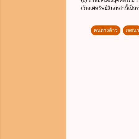
(2) ทรัพย์สินซึ่งบุคคลได้
เว้นแต่ทรัพย์สินเหล่านี้เป็น
คนต่างด้าว
เจตน
ค
ว
า
ม
คิ
ด
เ
ห็
น