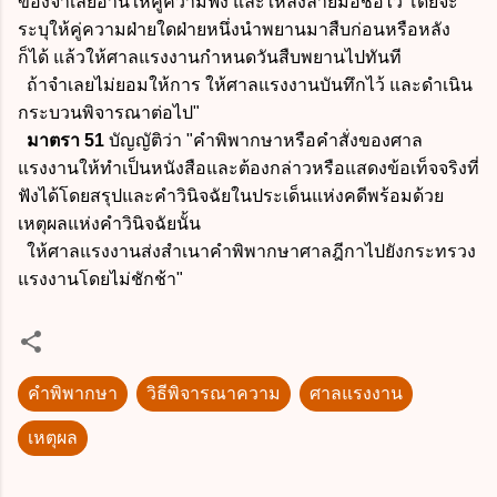
ของจำเลยอ่านให้คู่ความฟัง และให้ลงลายมือชื่อไว้ โดยจะ
ระบุให้คู่ความฝ่ายใดฝ่ายหนึ่งนำพยานมาสืบก่อนหรือหลัง
ก็ได้ แล้วให้ศาลแรงงานกำหนดวันสืบพยานไปทันที
ถ้าจำเลยไม่ยอมให้การ ให้ศาลแรงงานบันทึกไว้ และดำเนิน
กระบวนพิจารณาต่อไป"
มาตรา 51
บัญญัติว่า "คำพิพากษาหรือคำสั่งของศาล
แรงงานให้ทำเป็นหนังสือและต้องกล่าวหรือแสดงข้อเท็จจริงที่
ฟังได้โดยสรุปและคำวินิจฉัยในประเด็นแห่งคดีพร้อมด้วย
เหตุผลแห่งคำวินิจฉัยนั้น
ให้ศาลแรงงานส่งสำเนาคำพิพากษาศาลฎีกาไปยังกระทรวง
แรงงานโดยไม่ชักช้า"
คำพิพากษา
วิธีพิจารณาความ
ศาลแรงงาน
เหตุผล
ค