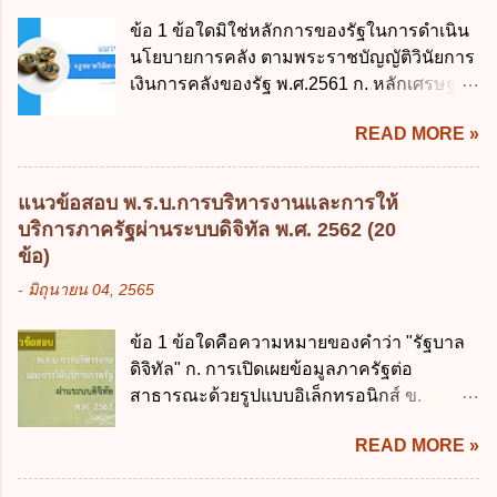
พระราชบัญญัติวิธีการงบประมาณ (ฉบับที่ 6)
ข้อ 1 ข้อใดมิใช่หลักการของรัฐในการดำเนิน
พ.ศ. 2544 4. ประกาศของคณะปฏิวัติ ฉบับที่
นโยบายการคลัง ตามพระราชบัญญัติวินัยการ
203 ลงวันที่ 31 สิงหาคม 2515 ข้อ 3. ข้อใดไม่
เงินการคลังของรัฐ พ.ศ.2561 ก. หลักเศรษฐกิจ
ถูกต้อง 1. นายกรัฐมนตรีมีอำนาจออกกฎเพื่อ
ฐานราก ข. หลักการรักษาเสถียรภาพทาง
ปฏิบัติการตามพระราชบัญญัติวิธีการงบ
READ MORE »
เศรษฐกิจ ค. หลักการพัฒนาทางเศรษฐกิจ
ประมาณ พ.ศ. 2561 2. นายกรัฐมนตรีเป็นผู้
อย่างยั่งยืน ง. หลักความเป็นธรรมในสังคม ข้อ
รักษาการตามพระราช บัญญัติวิธีการงบ
2 สัดส่วนหนี้สาธารณะต่อผลิตภัณฑ์มวลรวม
ประมาณ พ.ศ. 2561 3. รัฐมนตรีว่าการ
แนวข้อสอบ พ.ร.บ.การบริหารงานและการให้
ในประเทศเพื่อใช้เป็นกรอบในการบริหารหนี้
กระทรวงการคลัง เป็นผู้รักษาการตามพระ
บริการภาครัฐผ่านระบบดิจิทัล พ.ศ. 2562 (20
สาธารณะเป็นไปตามข้อใด ก. ไม่เกินร้อยละ 5
ราช บัญญัติวิธีการงบประมาณ พ.ศ. 2561 4.
ข้อ)
ข. ไม่เกินร้อยละ 10 ค. ไม่เกินร้อยละ 35 ง. ไม่
รัฐมนตรีว่าการกระทรวงการคลังมีหน้าที่
-
มิถุนายน 04, 2565
เกินร้อยละ 60 ข้อ 3 กฎหมายว่าด้วยวินัยการ
ควบคุมการใช้จ่ายงบประมาณให้เป็นไปอย่าง
เงินการคลังของรัฐกำหนดหลักการห้ามเสนอ
โปร่งใสและตรวจสอบได้ ข้อ 4. พระราช
ข้อ 1 ข้อใดคือความหมายของคำว่า "รัฐบาล
กฎหมายที่ให้จัดเก็บภาษีอากรหรือค่า
บัญญัติวิธีการงบประมาณ พ.ศ. 2561 บัญญัติ
ดิจิทัล" ก. การเปิดเผยข้อมูลภาครัฐต่อ
ธรรมเนียมเพิ่มขึ้นจากที่กำหนดไว้ในกฎหมาย
ให้การบริหา...
สาธารณะด้วยรูปแบบอิเล็กทรอนิกส์ ข.
เพื่อการนำไปใช้จ่ายตามวัตถุประสงค์หรือเพื่อ
การนำเทคโนโลยีดิจิทัลมาใช้เป็นเครื่องมือใน
การหนึ่งการใดเป็นการเฉพาะเจาะจง ยกเว้น
READ MORE »
การบริหารงาน การให้บริการ การบูรณาการ
ข้อใด ก. เป็นไปตามความต้องการของชุมชน
ข้อมูลภาครัฐ ค. วิธีการนำสัญลักษณ์ศูนย์และ
ข. เพื่อป็นรายได้ขององค์กรปกครองส่วนท้อง