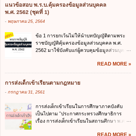
หนึ่ง เพื่อใช้สร้างระบบต่าง ๆ ง. สำนักงาน
ถิ่น ค. มีเหตุจำเป็นหรือเหตุฉุกเฉินที่มิอาจหลีก
แนวข้อสอบ พ.ร.บ.คุ้มครองข้อมูลส่วนบุคคล
พัฒนารัฐบาลดิจิทัล (องค์การมหาชน) ข้อ 2
เลี่ยงได้ ง. สอดคล้องกับยุทธศาสตร์ชาติ ข้อ 4
พ.ศ. 2562 (ชุดที่ 1)
การบริหารงานภาครัฐและการจัดทำบริการ
หน่วยงานของรัฐจะต้องนำแผนการคลังระยะ
-
พฤษภาคม 25, 2564
สาธารณะผ่านระบบดิจิทัล ต้องมีวัตถุประสงค์
ปานกลางที่คณะรัฐมนตรีเห็นชอบแล้วไปใช้
ดังต่อไปนี้ ยกเว้น ข้อใด ก. ให้มีการใช้ระบบ
ประกอบการพิจารณาในเรื่องต่อไปนี้ ยกเว้น
ข้อ 1 การยกเว้นไม่ให้นำบทบัญญัติตามพระ
ดิจิทัลอย่างคุ้มค่าและเต็มศักยภาพ ข. พัฒนา
ข้อใด ก. การจัดเก็บหรือหารายได้ ข. การ
ราชบัญญัติคุ้มครองข้อมูลส่วนบุคคล พ.ศ.
โครงสร้างพื้นฐานด้านดิจิทัลที่จำเป็นให้เป็นไป
จัดสรรงบประมาณรายจ่าย ค. การจัดทำงบ
2562 มาใช้บังคับแก่ผู้ควบคุมข้อมูลส่วนบุคคล
ตามมาตรฐานสากล ค. พัฒนาการเชื่อมโยง
ประมาณ ง. การก่...
จะต้องออกเป็นกฎหมายใด ก. พระราชบัญญัติ
เครือข่ายดิจิทัล ง. เพิ่มประสิทธิภาคในการใช้
READ MORE »
ข. พระราชกำหนด ค. พระราชกฤษฎีกา ง. กฎ
จ่ายงบประมาณให้เกิดความคุ้มค่าและเป็นไป
กระทรวง ข้อ 2 กฎหมายตามข้อ 1 กำหนด
ตามเป้าหมาย ข้อ 3 ข้อใดกล่าวได้ถูกต้องที่สุด
หน่วยงานและกิจการใดที่ผู้ควบคุมข้อมูลส่วน
เกี่ยวกับ "แผนพัฒนารัฐบาลดิจิทัล" ก. เป็นธร
การส่งเด็กเข้าเรียนตามกฎหมาย
บุคคลไม่อยู่ในบังคับพระราชบัญญัติคุ้มครอง
รมาภิบาลข้อมูลภาครัฐ ข. เป็นศูนย์แลกเปลี่ยน
-
กรกฎาคม 31, 2561
ข้อมูลส่วนบุคคล พ.ศ. 2562 ก. หน่วยงานของ
ข้อมูลกลาง ค. กำหนดสิทธิ หน้าที่ และความ
รัฐทุกแห่ง ข. กิจการด้านการศึกษา ค. กิจการ
รับผิดชอบในการบริหารจัดการข้อมูลของ
การส่งเด็กเข้าเรียนในการศึกษาภาคบังคับ
ด้านความบันเทิงและนันทนาการ ง. ถูกทุกข้อ
หน่วยงานของรัฐ ง. กำหนดกรอบและทิศทาง
เป็นไปตาม "ประกาศกระทรวงศึกษาธิการ
ข้อ 3 โดยหลัก ทั่วไป พระราชบัญญัติคุ้มครอง
การบริหารงานภาครัฐและการจัดทำบริการ
เรื่อง การส่งเด็กเข้าเรียนในสถานศึกษา พ.ศ.
ข้อมูลส่วนบุคคล พ.ศ. 2562 ใช้บังคับตั้งแต่วัน
สาธารณะในรูปแบบดิจิทัล ข้อ 4 กรรมการ
2546" และ "ประกาศกระทรวงศึกษาธิการ
ใด ก. 26 พฤษภาคม 2562 ข. 27 พฤษภาคม
พัฒนารัฐบาลดิจิทัลโดยตำแหน่ง ม...
READ MORE »
เรื่อง หลักเกณฑ์และวิธีการปฏิบัติสำหรับผู้ที่