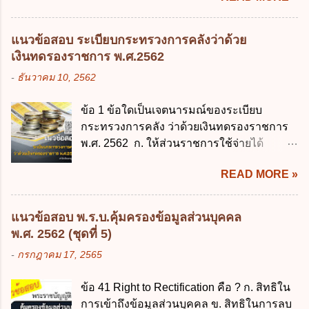
2562 ค. 28 พฤษภาคม 2562 ง. 29
มิใช่ผู้ปกครองซึ่งมีเด็กที่มีอายุในเกณฑ์การ
พฤษภาคม 2562 ข้อ 4 "บุคคลหรือนิติบุคคล
ศึกษาภาคบังคับอาศัยอยู่" ออกตามความใน
ซึ่งมีอำนาจหน้าที่ตัดสินใจเกี่ยวกับการเก็บ
แนวข้อสอบ ระเบียบกระทรวงการคลังว่าด้วย
พระราชบัญญัติการศึกษาภาคบังคับ พ.ศ.
รวบรวม ใช้ หรือเปิดเผยข้อมูลส่วนบุคคล" คือ
เงินทดรองราชการ พ.ศ.2562
2545 ซึ่งเป็นกฎหมายที่มีโทษทางอาญา โดย
ความหมายตามข้อใด ก. ผู้ควบคุมข้อมูลส่วน
-
ธันวาคม 10, 2562
มีสาระสำคัญดังนี้ 1. คำว่า "เด็ก" หมายถึง เด็ก
บุคคล ข. ผู้ประมวลผลข้อมูลส่วนบุคคล ค.
ซึ่งมีอายุย่างเข้าปีที่ 7 จนถึงอายุย่างเข้าปีที่ 16
พนักงานเจ้าหน้าที่ ง. ไม่มีข้อใดถูกต้อง ข้อ 5 ผู้
ข้อ 1 ข้อใดเป็นเจตนารมณ์ของระเบียบ
เว้นแต่เด็กที่สอบได้ชั้นปีที่ 9 ของการศึกษา
มีอำนาจแต่งตั้งพนักงานเจ้าหน้าที่ตามพระ
กระทรวงการคลัง ว่าด้วยเงินทดรองราชการ
ภาคบังคับแล้ว 2. ผู้ปกครอง คือ 2.1 บิดา
ราชบัญญัติคุ้มครองข้อมูลส่วนบุคคล พ.ศ.
พ.ศ. 2562 ก. ให้ส่วนราชการใช้จ่ายได้
มารดา 2.2 บิดาหรือมารดา ซึ่งเป็นผู้ใช้
2562 ก. นายกรัฐมนตรี ข. รัฐมนตรีว่าการ
รวดเร็ว คล่องตัว และมีประสิทธิภาพ ข. ให้
อำนาจปกครอง 2.3 ผู้ปกครองตามประมวล
กระทรวงดิจิทัลเพื่อเศร...
READ MORE »
ส่วนราชการมีเงินทดรองราชการเพื่อรองจ่าย
กฎหมายแพ่งและพาณิชย์ 2.4 บุคคลที่เด็ก
ตามข้อผูกพันในการกู้เงินจากต่างประเทศ ค.
อยู่ด้วยเป็นประจำหรือที่เด็กอยู่รับใช้การงาน
รองรับการปฏิบัติงานด้านการเงินการคลังตาม
3. ผู้ปกครองดังกล่าว มีหน้าที่ ส่งเด็กเข้าเรียน
แนวข้อสอบ พ.ร.บ.คุ้มครองข้อมูลส่วนบุคคล
นโยบาย New GFMIS Thai ง. สนับสนุนการให้
ในสถานศึกษาในวันแรกของการเปิดเรียนภาค
พ.ศ. 2562 (ชุดที่ 5)
ความช่วยเหลือในกรณีจำเป็นเร่งด่วนที่ไม่
ต้น (ภาคเรียนที่ 1) 4. กรณีผู้ปกครองยังไม่ได้
-
กรกฎาคม 17, 2565
สามารถรอการเบิกเงินจากงบประมาณได้ ข้อ
ส่งเด็กเข้าเรียนภายใน 7 วัน นับแต่วันแรกของ
2 ระเบียบกระทรวงการคลัง ว่าด้วยเงินทดรอง
การเปิดเรียนภาคต้น ถ้าสถานศึกษายังมิไ...
ข้อ 41 Right to Rectification คือ ? ก. สิทธิใน
ราชการ พ.ศ. 2562 ออกโดยอาศัยกฎหมาย
การเข้าถึงข้อมูลส่วนบุคคล ข. สิทธิในการลบ
แม่บทใด ก. พระราชบัญญัติวิธีการงบ