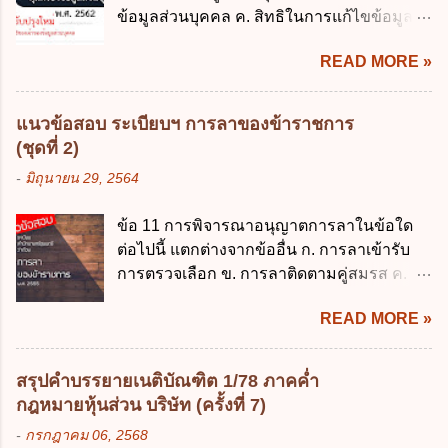
ข้อมูลส่วนบุคคล ค. สิทธิในการแก้ไขข้อมูล
ประมาณ พ.ศ. 2561 ข. พระราชบัญญัติวินัย
ส่วนบุคคลให้ถูกต้อง ง. สิทธิในการคัดค้าน
การเงินการคลังของรัฐ พ.ศ. 2561 ค. พระราช
READ MORE »
การประมวลผลข้อมูลส่วนบุคคล ข้อ 42 ผู้
บัญญัติเงินคงคลัง พ.ศ. 2491 ง. ระเบียบ
ควบคุมข้อมูลส่วนบุคคลต้องแก้ไขข้อมูลส่วน
กระทรวงการคลัง ว่าด้วยการเบิกเงินจากคลัง
บุคคลตามหลักการข้อใด ก. ถูกต้อง เป็น
การรับเงิน การจ่ายเงิน การเก็บรักษาเงิน และ
แนวข้อสอบ ระเบียบฯ การลาของข้าราชการ
ปัจจุบัน ข. สมบูรณ์ ค. ไม่ก่อให้เกิดความ
การนำเงินส่งคลัง พ.ศ. 2562 ข้อ 3 ส่วน
(ชุดที่ 2)
เข้าใจผิด ง. ถูกทุกข้อ ข้อ 43 มาตรการทาง
ราชการผู้เบิกในส่วนภูมิภาคมีอำนาจเก็บ
-
มิถุนายน 29, 2564
กฎหมายคุ้มครองข้อมูลส่วนบุคคล ในกรณีผู้
รักษาเงินทดรองราชการไว้ ณ ที่ทำการ เพื่อ
ควบคุมข้อมูลส่วนบุคคลไม่ดำเนินการแก้ไข
สำรองจ่ายได้แห่งละไม่เกินเท่าใร ก. 100,000
ข้อ 11 การพิจารณาอนุญาตการลาในข้อใด
ข้อมูลส่วนบุคคลให้ถูกต้อง ก. ร้องทุกข์ ข. ร้อง
บาท ข. 50,000 บาท ค. 30,000 บาท ง. 10,000
ต่อไปนี้ แตกต่างจากข้ออื่น ก. การลาเข้ารับ
เรียน ค. อุทธรณ์ ง. ฟ้องร้อง ข้อ 44 หลักการ
บาท ข้อ 4 ดอกเบี้ยที่เกิดจากการนำเงินทดรอง
การตรวจเลือก ข. การลาติดตามคู่สมรส ค.
สำคัญของสิทธิในการลบข้อมูลส่วนบุคคล คือ
ราชการจำนวนที่เกินกว่า...
การลาพักผ่อน ง. การลาไปศึกษา ฝึกอบรม
ข้อใด ก. สิทธิขอให้ผู้ควบคุมข้อมูลส่วนบุคคล
READ MORE »
ปฏิบัติการวิจัย หรือดูงาน ข้อ 12 ข้อใด ไม่ ถูก
ลบข้อมูลส่วนบุคคล ข. ขอให้ทำลายข้อมูล
ต้องเกี่ยวกับการลาไปช่วยเหลือภริยาที่คลอด
ส่วนบุคคล ค. ทำให้ข้อมูลส่วนบุคคลไม่
บุตร ก. ต้องเป็นภริยาโดยชอบด้วยกฎหมาย ข.
สามารถระบุถึงตนได้ ง. ถูกทุกข้อ ข้อ 45
สรุปคำบรรยายเนติบัณฑิต 1/78 ภาคค่ำ
ลาได้เพียงครั้งเดียว ค. ต้องลาภายใน 90 วัน
เงื่อนไข ในการใช้สิทธิลบข้อมูลส่วนบุคคล ข้อ
กฎหมายหุ้นส่วน บริษัท (ครั้งที่ 7)
นับแต่วันที่คลอดบุตร ง. ลาได้ครั้งหนึ่งติดต่อ
ใดไม่เกี่ยวข้อง ก. ข้อมูลหมดความจำเป็นใน
-
กรกฎาคม 06, 2568
กันไม่เกิน 15 วันทำการ ข้อ 13 สิทธิลากิจส่วน