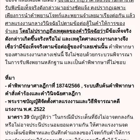
รับฟังข้อเท็จจริงดังกล่าวมาอย่างชัดแจ้ง คงปรากฏเฉพาะ
เพียงการนำคำพยานโจทก์และพยานจำเลยมาเรียงต่อกัน แล้ว
ศาลแรงงานกลางวินิจฉัยไปตามข้อต่อสู้ในคำให้การของ
จำเลย
โดยไม่ปรากฏถึงเหตุผลของคำวินิจฉัยว่า
มีข้อเท็จจริง
ดังกล่าวเกิดขึ้นจริงหรือไม่ และเหตุใดศาลแรงงานกลางจึง
เชื่อว่ามีข้อเท็จจริงตามข้อต่อสู้ของจำเลยเช่นนั้น
คำพิพากษา
ของศาลแรงงานกลางเช่นนี้ จึงไม่ชอบด้วยกระบวนพิจารณา
ในการรับฟังพยานหลักฐาน และเป็นคำพิพากษาที่ไม่ชอบ
ที่มา
- คำพิพากษาศาลฎีกาที่ 1874/2566 , ระบบสืบค้นคำพิพากษา
คำสั่งคำร้องและคำวินิจฉัยศาลฎีกา
- พระราชบัญญัติจัดตั้งศาลแรงงานและวิธีพิจารณาคดี
แรงงาน พ.ศ. 2522
มาตรา 39
บัญญัติว่า "ในกรณีมีประเด็นที่ยังไม่อาจตกลงกัน
หรือไม่อาจประนีประนอมยอมความกัน ให้ศาลแรงงานจด
ประเด็นข้อพิพาทและบันทึกคำแถลงของโจทก์กับคำให้การ