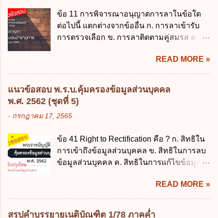
2 ระเบียบกระทรวงการคลัง ว่าด้วยเงินทดรอง
มีอำนาจแต่งตั้งพนักงานเจ้าหน้าที่ตามพระ
ข้อ 11 การพิจารณาอนุญาตการลาในข้อใด
ราชการ พ.ศ. 2562 ออกโดยอาศัยกฎหมาย
ราชบัญญัติคุ้มครองข้อมูลส่วนบุคคล พ.ศ.
ต่อไปนี้ แตกต่างจากข้ออื่น ก. การลาเข้ารับ
แม่บทใด ก. พระราชบัญญัติวิธีการงบ
2562 ก. นายกรัฐมนตรี ข. รัฐมนตรีว่าการ
การตรวจเลือก ข. การลาติดตามคู่สมรส ค.
ประมาณ พ.ศ. 2561 ข. พระราชบัญญัติวินัย
กระทรวงดิจิทัลเพื่อเศร...
การลาพักผ่อน ง. การลาไปศึกษา ฝึกอบรม
การเงินการคลังของรัฐ พ.ศ. 2561 ค. พระราช
READ MORE »
ปฏิบัติการวิจัย หรือดูงาน ข้อ 12 ข้อใด ไม่ ถูก
บัญญัติเงินคงคลัง พ.ศ. 2491 ง. ระเบียบ
ต้องเกี่ยวกับการลาไปช่วยเหลือภริยาที่คลอด
กระทรวงการคลัง ว่าด้วยการเบิกเงินจากคลัง
บุตร ก. ต้องเป็นภริยาโดยชอบด้วยกฎหมาย ข.
การรับเงิน การจ่ายเงิน การเก็บรักษาเงิน และ
แนวข้อสอบ พ.ร.บ.คุ้มครองข้อมูลส่วนบุคคล
ลาได้เพียงครั้งเดียว ค. ต้องลาภายใน 90 วัน
การนำเงินส่งคลัง พ.ศ. 2562 ข้อ 3 ส่วน
พ.ศ. 2562 (ชุดที่ 5)
นับแต่วันที่คลอดบุตร ง. ลาได้ครั้งหนึ่งติดต่อ
ราชการผู้เบิกในส่วนภูมิภาคมีอำนาจเก็บ
-
กรกฎาคม 17, 2565
กันไม่เกิน 15 วันทำการ ข้อ 13 สิทธิลากิจส่วน
รักษาเงินทดรองราชการไว้ ณ ที่ทำการ เพื่อ
ตัวเพื่อเลี้ยงดูบุตร เป็นไปตามข้อใด ก. ลาได้ไม่
สำรองจ่ายได้แห่งละไม่เกินเท่าใร ก. 100,000
ข้อ 41 Right to Rectification คือ ? ก. สิทธิใน
เกิน 90 วัน ข. ลาต่อเนื่องจากการคลอดบุตรได้
บาท ข. 50,000 บาท ค. 30,000 บาท ง. 10,000
การเข้าถึงข้อมูลส่วนบุคคล ข. สิทธิในการลบ
ไม่เกิน 90 วันทำการ ค. ลาได้ไม่เกิน 120 วัน
บาท ข้อ 4 ดอกเบี้ยที่เกิดจากการนำเงินทดรอง
ข้อมูลส่วนบุคคล ค. สิทธิในการแก้ไขข้อมูล
ง. ลาต่อเนื่องจากการคลอดบุตรได้ไม่เกิน 150
ราชการจำนวนที่เกินกว่า...
ส่วนบุคคลให้ถูกต้อง ง. สิทธิในการคัดค้าน
วันทำการ ข้อ 14 ตามระเบียบสำนักนายก
READ MORE »
การประมวลผลข้อมูลส่วนบุคคล ข้อ 42 ผู้
รัฐมนตรี ว่าด้วยการลาของข้าราชการ พ.ศ.
ควบคุมข้อมูลส่วนบุคคลต้องแก้ไขข้อมูลส่วน
2555 กำหนดให้ข้าราชการที่รับราชการติดต่อ
บุคคลตามหลักการข้อใด ก. ถูกต้อง เป็น
กันมาแล้วไม่น้อยกว่า 10 ปี มีสิทธินำวันลาพัก
สรุปคำบรรยายเนติบัณฑิต 1/78 ภาคค่ำ