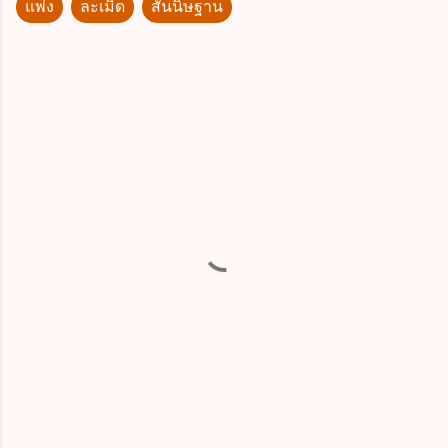
แพ่ง
ละเมิด
สันนิษฐาน
ค
ว
า
ม
คิ
ด
เ
ห็
น