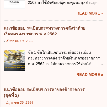
การบริหารงานภาครัฐและการจัดทำบริการ
2562 มาใช้บังคับแก่ผู้ควบคุมข้อมูลส่วนบุคคล
มารดา 2.2 บิดาหรือมารดา ซึ่งเป็นผู้ใช้
สาธารณะในรูปแบบดิจิทัล ข้อ 4 กรรมการ
จะต้องออกเป็นกฎหมายใด ก. พระราชบัญญัติ
อำนาจปกครอง 2.3 ผู้ปกครองตามประมวล
พัฒนารัฐบาลดิจิทัลโดยตำแหน่ง ม...
READ MORE »
ข. พระราชกำหนด ค. พระราชกฤษฎีกา ง. กฎ
กฎหมายแพ่งและพาณิชย์ 2.4 บุคคลที่เด็ก
กระทรวง ข้อ 2 กฎหมายตามข้อ 1 กำหนด
อยู่ด้วยเป็นประจำหรือที่เด็กอยู่รับใช้การงาน
หน่วยงานและกิจการใดที่ผู้ควบคุมข้อมูลส่วน
3. ผู้ปกครองดังกล่าว มีหน้าที่ ส่งเด็กเข้าเรียน
แนวข้อสอบ ระเบียบกระทรวงการคลังว่าด้วย
บุคคลไม่อยู่ในบังคับพระราชบัญญัติคุ้มครอง
ในสถานศึกษาในวันแรกของการเปิดเรียนภาค
เงินทดรองราชการ พ.ศ.2562
ข้อมูลส่วนบุคคล พ.ศ. 2562 ก. หน่วยงานของ
ต้น (ภาคเรียนที่ 1) 4. กรณีผู้ปกครองยังไม่ได้
-
ธันวาคม 10, 2562
รัฐทุกแห่ง ข. กิจการด้านการศึกษา ค. กิจการ
ส่งเด็กเข้าเรียนภายใน 7 วัน นับแต่วันแรกของ
ด้านความบันเทิงและนันทนาการ ง. ถูกทุกข้อ
การเปิดเรียนภาคต้น ถ้าสถานศึกษายังมิไ...
ข้อ 1 ข้อใดเป็นเจตนารมณ์ของระเบียบ
ข้อ 3 โดยหลัก ทั่วไป พระราชบัญญัติคุ้มครอง
กระทรวงการคลัง ว่าด้วยเงินทดรองราชการ
ข้อมูลส่วนบุคคล พ.ศ. 2562 ใช้บังคับตั้งแต่วัน
พ.ศ. 2562 ก. ให้ส่วนราชการใช้จ่ายได้
ใด ก. 26 พฤษภาคม 2562 ข. 27 พฤษภาคม
รวดเร็ว คล่องตัว และมีประสิทธิภาพ ข. ให้
2562 ค. 28 พฤษภาคม 2562 ง. 29
READ MORE »
ส่วนราชการมีเงินทดรองราชการเพื่อรองจ่าย
พฤษภาคม 2562 ข้อ 4 "บุคคลหรือนิติบุคคล
ตามข้อผูกพันในการกู้เงินจากต่างประเทศ ค.
ซึ่งมีอำนาจหน้าที่ตัดสินใจเกี่ยวกับการเก็บ
รองรับการปฏิบัติงานด้านการเงินการคลังตาม
รวบรวม ใช้ หรือเปิดเผยข้อมูลส่วนบุคคล" คือ
แนวข้อสอบ ระเบียบฯ การลาของข้าราชการ
นโยบาย New GFMIS Thai ง. สนับสนุนการให้
ความหมายตามข้อใด ก. ผู้ควบคุมข้อมูลส่วน
(ชุดที่ 2)
ความช่วยเหลือในกรณีจำเป็นเร่งด่วนที่ไม่
บุคคล ข. ผู้ประมวลผลข้อมูลส่วนบุคคล ค.
-
มิถุนายน 29, 2564
สามารถรอการเบิกเงินจากงบประมาณได้ ข้อ
พนักงานเจ้าหน้าที่ ง. ไม่มีข้อใดถูกต้อง ข้อ 5 ผู้