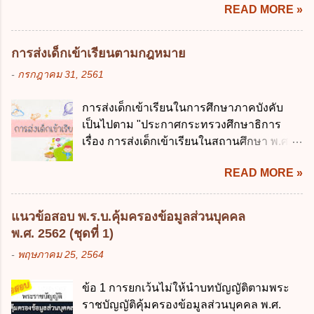
READ MORE »
การบริหารงาน การให้บริการ การบูรณาการ
ข้อใด ก. เป็นไปตามความต้องการของชุมชน
ข้อมูลภาครัฐ ค. วิธีการนำสัญลักษณ์ศูนย์และ
ข. เพื่อป็นรายได้ขององค์กรปกครองส่วนท้อง
หนึ่ง เพื่อใช้สร้างระบบต่าง ๆ ง. สำนักงาน
ถิ่น ค. มีเหตุจำเป็นหรือเหตุฉุกเฉินที่มิอาจหลีก
การส่งเด็กเข้าเรียนตามกฎหมาย
พัฒนารัฐบาลดิจิทัล (องค์การมหาชน) ข้อ 2
เลี่ยงได้ ง. สอดคล้องกับยุทธศาสตร์ชาติ ข้อ 4
-
กรกฎาคม 31, 2561
การบริหารงานภาครัฐและการจัดทำบริการ
หน่วยงานของรัฐจะต้องนำแผนการคลังระยะ
สาธารณะผ่านระบบดิจิทัล ต้องมีวัตถุประสงค์
ปานกลางที่คณะรัฐมนตรีเห็นชอบแล้วไปใช้
การส่งเด็กเข้าเรียนในการศึกษาภาคบังคับ
ดังต่อไปนี้ ยกเว้น ข้อใด ก. ให้มีการใช้ระบบ
ประกอบการพิจารณาในเรื่องต่อไปนี้ ยกเว้น
เป็นไปตาม "ประกาศกระทรวงศึกษาธิการ
ดิจิทัลอย่างคุ้มค่าและเต็มศักยภาพ ข. พัฒนา
ข้อใด ก. การจัดเก็บหรือหารายได้ ข. การ
เรื่อง การส่งเด็กเข้าเรียนในสถานศึกษา พ.ศ.
โครงสร้างพื้นฐานด้านดิจิทัลที่จำเป็นให้เป็นไป
จัดสรรงบประมาณรายจ่าย ค. การจัดทำงบ
2546" และ "ประกาศกระทรวงศึกษาธิการ
ตามมาตรฐานสากล ค. พัฒนาการเชื่อมโยง
ประมาณ ง. การก่...
READ MORE »
เรื่อง หลักเกณฑ์และวิธีการปฏิบัติสำหรับผู้ที่
เครือข่ายดิจิทัล ง. เพิ่มประสิทธิภาคในการใช้
มิใช่ผู้ปกครองซึ่งมีเด็กที่มีอายุในเกณฑ์การ
จ่ายงบประมาณให้เกิดความคุ้มค่าและเป็นไป
ศึกษาภาคบังคับอาศัยอยู่" ออกตามความใน
ตามเป้าหมาย ข้อ 3 ข้อใดกล่าวได้ถูกต้องที่สุด
แนวข้อสอบ พ.ร.บ.คุ้มครองข้อมูลส่วนบุคคล
พระราชบัญญัติการศึกษาภาคบังคับ พ.ศ.
เกี่ยวกับ "แผนพัฒนารัฐบาลดิจิทัล" ก. เป็นธร
พ.ศ. 2562 (ชุดที่ 1)
2545 ซึ่งเป็นกฎหมายที่มีโทษทางอาญา โดย
รมาภิบาลข้อมูลภาครัฐ ข. เป็นศูนย์แลกเปลี่ยน
-
พฤษภาคม 25, 2564
มีสาระสำคัญดังนี้ 1. คำว่า "เด็ก" หมายถึง เด็ก
ข้อมูลกลาง ค. กำหนดสิทธิ หน้าที่ และความ
ซึ่งมีอายุย่างเข้าปีที่ 7 จนถึงอายุย่างเข้าปีที่ 16
รับผิดชอบในการบริหารจัดการข้อมูลของ
ข้อ 1 การยกเว้นไม่ให้นำบทบัญญัติตามพระ
เว้นแต่เด็กที่สอบได้ชั้นปีที่ 9 ของการศึกษา
หน่วยงานของรัฐ ง. กำหนดกรอบและทิศทาง
ราชบัญญัติคุ้มครองข้อมูลส่วนบุคคล พ.ศ.
ภาคบังคับแล้ว 2. ผู้ปกครอง คือ 2.1 บิดา