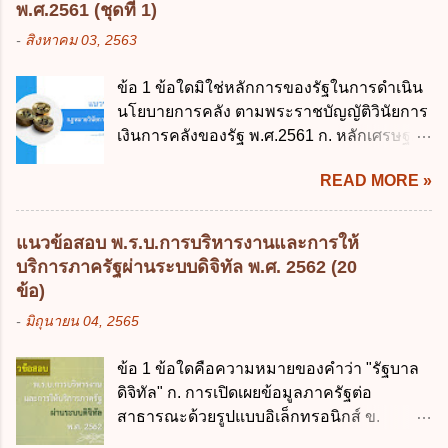
พ.ศ.2561 (ชุดที่ 1)
การงบประมาณ พ.ศ. 2502 2. พระราชบัญญัติ
-
สิงหาคม 03, 2563
วิธีการงบประมาณ (ฉบับที่ 3) พ.ศ. 2511 3.
พระราชบัญญัติวิธีการงบประมาณ (ฉบับที่ 6)
ข้อ 1 ข้อใดมิใช่หลักการของรัฐในการดำเนิน
พ.ศ. 2544 4. ประกาศของคณะปฏิวัติ ฉบับที่
นโยบายการคลัง ตามพระราชบัญญัติวินัยการ
203 ลงวันที่ 31 สิงหาคม 2515 ข้อ 3. ข้อใดไม่
เงินการคลังของรัฐ พ.ศ.2561 ก. หลักเศรษฐกิจ
ถูกต้อง 1. นายกรัฐมนตรีมีอำนาจออกกฎเพื่อ
ฐานราก ข. หลักการรักษาเสถียรภาพทาง
ปฏิบัติการตามพระราชบัญญัติวิธีการงบ
READ MORE »
เศรษฐกิจ ค. หลักการพัฒนาทางเศรษฐกิจ
ประมาณ พ.ศ. 2561 2. นายกรัฐมนตรีเป็นผู้
อย่างยั่งยืน ง. หลักความเป็นธรรมในสังคม ข้อ
รักษาการตามพระราช บัญญัติวิธีการงบ
2 สัดส่วนหนี้สาธารณะต่อผลิตภัณฑ์มวลรวม
ประมาณ พ.ศ. 2561 3. รัฐมนตรีว่าการ
แนวข้อสอบ พ.ร.บ.การบริหารงานและการให้
ในประเทศเพื่อใช้เป็นกรอบในการบริหารหนี้
กระทรวงการคลัง เป็นผู้รักษาการตามพระ
บริการภาครัฐผ่านระบบดิจิทัล พ.ศ. 2562 (20
สาธารณะเป็นไปตามข้อใด ก. ไม่เกินร้อยละ 5
ราช บัญญัติวิธีการงบประมาณ พ.ศ. 2561 4.
ข้อ)
ข. ไม่เกินร้อยละ 10 ค. ไม่เกินร้อยละ 35 ง. ไม่
รัฐมนตรีว่าการกระทรวงการคลังมีหน้าที่
-
มิถุนายน 04, 2565
เกินร้อยละ 60 ข้อ 3 กฎหมายว่าด้วยวินัยการ
ควบคุมการใช้จ่ายงบประมาณให้เป็นไปอย่าง
เงินการคลังของรัฐกำหนดหลักการห้ามเสนอ
โปร่งใสและตรวจสอบได้ ข้อ 4. พระราช
ข้อ 1 ข้อใดคือความหมายของคำว่า "รัฐบาล
กฎหมายที่ให้จัดเก็บภาษีอากรหรือค่า
บัญญัติวิธีการงบประมาณ พ.ศ. 2561 บัญญัติ
ดิจิทัล" ก. การเปิดเผยข้อมูลภาครัฐต่อ
ธรรมเนียมเพิ่มขึ้นจากที่กำหนดไว้ในกฎหมาย
ให้การบริหา...
สาธารณะด้วยรูปแบบอิเล็กทรอนิกส์ ข.
เพื่อการนำไปใช้จ่ายตามวัตถุประสงค์หรือเพื่อ
การนำเทคโนโลยีดิจิทัลมาใช้เป็นเครื่องมือใน
การหนึ่งการใดเป็นการเฉพาะเจาะจง ยกเว้น