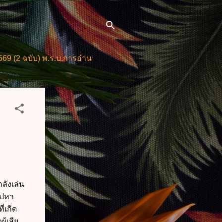
) พ.ร.บ.การอำนวยการความสะดวกในการพิจารณาอนุญาตและการให
ลังเล่น
 ไปหา
ี่เกิด
ู้เสีย