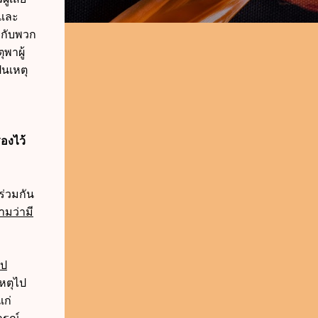
ติและ
ยกับพวก
ุพาผู้
็นเหตุ
องไว้
ร่วมกัน
ามว่ามี
ไป
เหตุไป
แก่