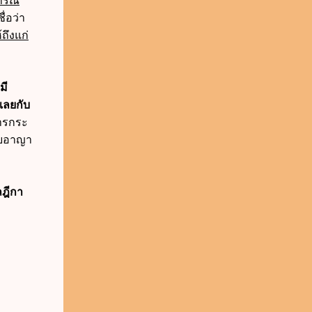
ารณ์
่อว่า
ถึงแก่
มี
เลยกับ
ารกระ
ายอาญา
ลฎีกา