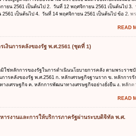
จิกายน 2561 เป็นต้นไป 2. วันที่ 12 พฤศจิกายน 2561 เป็นต้นไป 3. ว
2561 เป็นต้นไป 4. วันที่ 14 พฤศจิกายน 2561 เป็นต้นไป ข้อ 2. 
ธีการงบประมาณ พ.ศ. 2561 ไม่ได้ยกเลิกกฎหมายฉบับใด 1. พระราช
READ 
ประมาณ พ.ศ. 2502 2. พระราชบัญญัติวิธีการงบประมาณ (ฉบับที่ 3
ระราชบัญญัติวิธีการงบประมาณ (ฉบับที่ 6) พ.ศ. 2544 4. ประกา
 ฉบับที่ 203 ลงวันที่ 31 สิงหาคม 2515 ข้อ 3. ข้อใดไม่ถูกต้อง 1. 
เงินการคลังของรัฐ พ.ศ.2561 (ชุดที่ 1)
ีอำนาจออกกฎเพื่อปฏิบัติการตามพระราชบัญญัติวิธีการงบประมาณ
ายกรัฐมนตรีเป็นผู้รักษาการตามพระราช บัญญัติวิธีการงบประมาณ
ัฐมนตรีว่าการกระทรวงการคลัง เป็นผู้รักษาการตามพระราช บัญญัติ
ใดมิใช่หลักการของรัฐในการดำเนินนโยบายการคลัง ตามพระราชบั
าณ พ.ศ. 2561 4. รัฐมนตรีว่าการกระทรวงการคลังมีหน้าที่ควบ
งินการคลังของรัฐ พ.ศ.2561 ก. หลักเศรษฐกิจฐานราก ข. หลักการร
ประมาณให้เป็นไปอย่างโปร่งใสและตรวจสอบได้ ข้อ 4. พระราชบัญญั
ทางเศรษฐกิจ ค. หลักการพัฒนาทางเศรษฐกิจอย่างยั่งยืน ง. หลักค
าณ พ.ศ. 2561 บัญญัติให้การบริหา...
คม ข้อ 2 สัดส่วนหนี้สาธารณะต่อผลิตภัณฑ์มวลรวมในประเทศเพื่
READ 
นการบริหารหนี้สาธารณะเป็นไปตามข้อใด ก. ไม่เกินร้อยละ 5 ข. ไ
ค. ไม่เกินร้อยละ 35 ง. ไม่เกินร้อยละ 60 ข้อ 3 กฎหมายว่าด้วยวินัย
งรัฐกำหนดหลักการห้ามเสนอกฎหมายที่ให้จัดเก็บภาษีอากรหรือค
หารงานและการให้บริการภาครัฐผ่านระบบดิจิทัล พ.ศ.
เพิ่มขึ้นจากที่กำหนดไว้ในกฎหมายเพื่อการนำไปใช้จ่ายตามวัตถุป
การหนึ่งการใดเป็นการเฉพาะเจาะจง ยกเว้นข้อใด ก. เป็นไปตามคว
ชุมชน ข. เพื่อป็นรายได้ขององค์กรปกครองส่วนท้องถิ่น ค. มีเหตุ