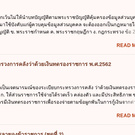
มายแพ่งและพาณิชย์ 2.4 บุคคลที่เด็กอยู่ด้วยเป็นประจำหรือที่เด
าน 3. ผู้ปกครองดังกล่าว มีหน้าที่ ส่งเด็กเข้าเรียนในสถานศึกษาใ
ยกเว้นไม่ให้นำบทบัญญัติตามพระราชบัญญัติคุ้มครองข้อมูลส่วนบ
เรียนภาคต้น (ภาคเรียนที่ 1) 4. กรณีผู้ปกครองยังไม่ได้ส่งเด็กเข้าเ
 มาใช้บังคับแก่ผู้ควบคุมข้อมูลส่วนบุคคล จะต้องออกเป็นกฎหมายใ
น นับแต่วันแรกของการเปิดเรียนภาคต้น ถ้าสถานศึกษายังมิไ...
ญัติ ข. พระราชกำหนด ค. พระราชกฤษฎีกา ง. กฎกระทรวง ข้อ 
ข้อ 1 กำหนดหน่วยงานและกิจการใดที่ผู้ควบคุมข้อมูลส่วนบุคคลไ
READ 
ระราชบัญญัติคุ้มครองข้อมูลส่วนบุคคล พ.ศ. 2562 ก. หน่วยงานขอ
ิจการด้านการศึกษา ค. กิจการด้านความบันเทิงและนันทนาการ ง. ถู
ลัก ทั่วไป พระราชบัญญัติคุ้มครองข้อมูลส่วนบุคคล พ.ศ. 2562 ใช้บ
รวงการคลังว่าด้วยเงินทดรองราชการ พ.ศ.2562
นใด ก. 26 พฤษภาคม 2562 ข. 27 พฤษภาคม 2562 ค. 28 พฤษภาคม
าคม 2562 ข้อ 4 "บุคคลหรือนิติบุคคลซึ่งมีอำนาจหน้าที่ตัดสินใจเก
รวม ใช้ หรือเปิดเผยข้อมูลส่วนบุคคล" คือความหมายตามข้อใด ก. 
ใดเป็นเจตนารมณ์ของระเบียบกระทรวงการคลัง ว่าด้วยเงินทดรอง
ูลส่วนบุคคล ข. ผู้ประมวลผลข้อมูลส่วนบุคคล ค. พนักงานเจ้าหน้าท
ก. ให้ส่วนราชการใช้จ่ายได้รวดเร็ว คล่องตัว และมีประสิทธิภาพ ข
ถูกต้อง ข้อ 5 ผู้มีอำนาจแต่งตั้งพนักงานเจ้าหน้าที่ตามพระราชบัญญั
รมีเงินทดรองราชการเพื่อรองจ่ายตามข้อผูกพันในการกู้เงินจากต่
้อมูลส่วนบุคคล พ.ศ. 2562 ก. นายกรัฐมนตรี ข. รัฐมนตรีว่าการกร
 รองรับการปฏิบัติงานด้านการเงินการคลังตามนโยบาย New GFM
ศร...
READ 
ุนการให้ความช่วยเหลือในกรณีจำเป็นเร่งด่วนที่ไม่สามารถรอการเบ
าณได้ ข้อ 2 ระเบียบกระทรวงการคลัง ว่าด้วยเงินทดรองราชการ
ดยอาศัยกฎหมายแม่บทใด ก. พระราชบัญญัติวิธีการงบประมาณ พ
ลาของข้าราชการ (ชุดที่ 2)