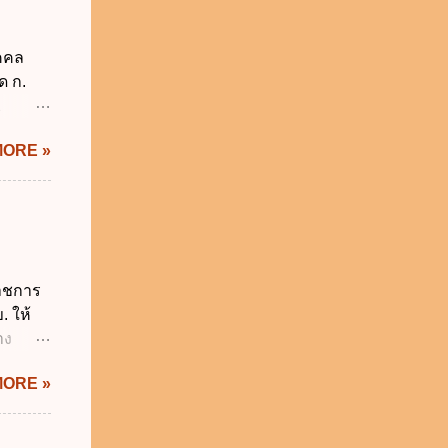
็กอยู่
นวันแรก
ุคคล
รียน
ด ก.
2
ม่อยู่
MORE »
งรัฐทุก
กทุกข้อ
ังคับ
 2562
ี่ยวกับ
ผู้
ราชการ
ี่ ง.
. ให้
ติ
าง
ะทรวง
IS Thai
MORE »
ิกเงิน
 พ.ศ.
.ศ.