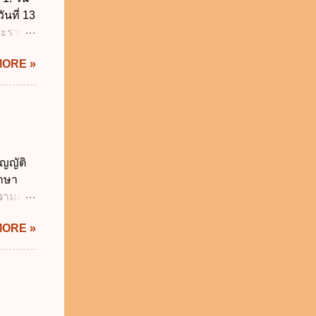
ันที่ 13
พระราช
บัญญัติ
MORE »
) พ.ศ.
ศของ
นายก
 พ.ศ.
 พ.ศ.
วิธี
ญญัติ
คุมการ
ักษา
ติวิธี
วามเป็น
อใช้
MORE »
ม่เกิน
การเงิน
่า
ระสงค์
าม
จำเป็น