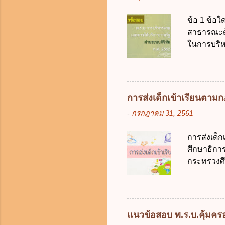
หรือเหตุฉุ
ข้อ 1 ข้อใ
ของรัฐจะต
สาธารณะด้ว
ประกอบการพ
ในการบริห
การจัดสรร
สัญลักษณ์ศ
(องค์การม
ระบบดิจิทัล
อย่างคุ้มค
การส่งเด็กเข้าเรียนตา
ตามมาตรฐา
-
กรกฎาคม 31, 2561
การใช้จ่า
ได้ถูกต้อง
การส่งเด็
เป็นศูนย์
ศึกษาธิการ
บริหารจัด
กระทรวงศึก
ภาครัฐและ
เด็กที่มี
ดิจิทัลโดย
การศึกษาภ
ดังนี้ 1. คำ
แต่เด็กที่
แนวข้อสอบ พ.ร.บ.คุ้มครอง
มารดา 2.2