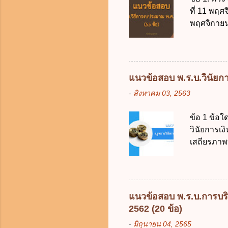
ที่ 11 พฤศ
พฤศจิกายน 
บัญญัติวิ
วิธีการงบ
2511 3. พ
คณะปฏิวัติ
แนวข้อสอบ พ.ร.บ.วินัยการ
รัฐมนตรีม
-
สิงหาคม 03, 2563
2561 2. น
2561 3. ร
ข้อ 1 ข้อ
การงบประม
วินัยการเ
ใช้จ่ายงบ
เสถียรภาพ
การงบประม
ธรรมในสัง
เป็นกรอบใ
ร้อยละ 10 
การคลังขอ
แนวข้อสอบ พ.ร.บ.การบริ
ธรรมเนียม
2562 (20 ข้อ)
หรือเพื่อ
-
มิถุนายน 04, 2565
ต้องการของ