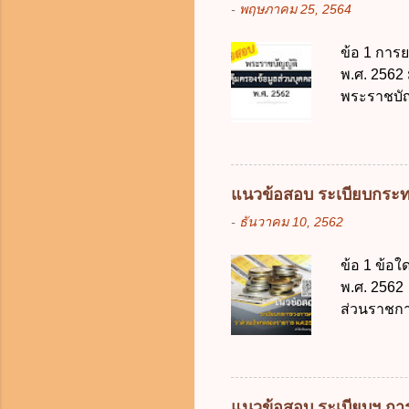
-
พฤษภาคม 25, 2564
ประมวลกฎห
รับใช้การง
ข้อ 1 การ
ของการเปิด
พ.ศ. 2562
ภายใน 7 วั
พระราชบัญ
กฎหมายตาม
ในบังคับพ
แห่ง ข. ก
ข้อ 3 โดยห
แนวข้อสอบ ระเบียบกระท
ตั้งแต่วั
-
ธันวาคม 10, 2562
ง. 29 พฤษภ
การเก็บรวบ
ข้อ 1 ข้อ
ควบคุมข้อม
พ.ศ. 2562 
ไม่มีข้อใด
ส่วนราชกา
คุ้มครองข
ประเทศ ค.
ดิจิทัลเพื่อเ
ง. สนับสน
จากงบประม
2562 ออกโ
แนวข้อสอบ ระเบียบฯ การ