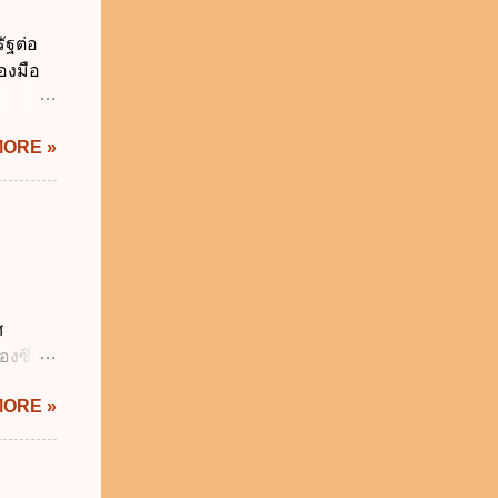
่วยงาน
ัฐต่อ
ช้
องมือ
 ข.
ิทัล
MORE »
ะผ่าน
ทัล
้เป็นไป
ภาคใน
ดกล่าว
าครัฐ ข.
นการ
ศ
ิหารงาน
งซึ่งมี
รัฐบาล
ัญญัติ
MORE »
ระสำคัญ
6 เว้น
 บิดา
าม