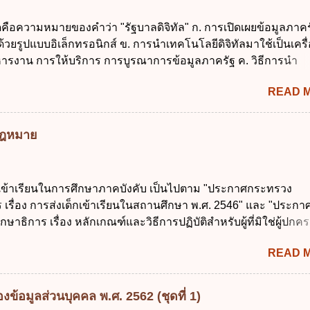
กเฉินที่มิอาจหลีกเลี่ยงได้ ง. สอดคล้องกับยุทธศาสตร์ชาติ ข้อ 4 หน
ดคือความหมายของคำว่า "รัฐบาลดิจิทัล" ก. การเปิดเผยข้อมูลภาคร
้องนำแผนการคลังระยะปานกลางที่คณะรัฐมนตรีเห็นชอบแล้วไปใ
ยรูปแบบอิเล็กทรอนิกส์ ข. การนำเทคโนโลยีดิจิทัลมาใช้เป็นเครื่
ิจารณาในเรื่องต่อไปนี้ ยกเว้นข้อใด ก. การจัดเก็บหรือหารายได้
ารงาน การให้บริการ การบูรณาการข้อมูลภาครัฐ ค. วิธีการนำ
งบประมาณรายจ่าย ค. การจัดทำงบประมาณ ง. การก่...
ูนย์และหนึ่ง เพื่อใช้สร้างระบบต่าง ๆ ง. สำนักงานพัฒนารัฐบาลดิจ
READ 
หาชน) ข้อ 2 การบริหารงานภาครัฐและการจัดทำบริการสาธารณ
 ต้องมีวัตถุประสงค์ดังต่อไปนี้ ยกเว้น ข้อใด ก. ให้มีการใช้ระบบดิจิ
่าและเต็มศักยภาพ ข. พัฒนาโครงสร้างพื้นฐานด้านดิจิทัลที่จำเป็นให
มกฎหมาย
นสากล ค. พัฒนาการเชื่อมโยงเครือข่ายดิจิทัล ง. เพิ่มประสิทธิ
ยงบประมาณให้เกิดความคุ้มค่าและเป็นไปตามเป้าหมาย ข้อ 3 ข้อใ
ที่สุดเกี่ยวกับ "แผนพัฒนารัฐบาลดิจิทัล" ก. เป็นธรรมาภิบาลข้อมูลภ
กเข้าเรียนในการศึกษาภาคบังคับ เป็นไปตาม "ประกาศกระทรวง
แลกเปลี่ยนข้อมูลกลาง ค. กำหนดสิทธิ หน้าที่ และความรับผิดชอบใ
 เรื่อง การส่งเด็กเข้าเรียนในสถานศึกษา พ.ศ. 2546" และ "ประกา
การข้อมูลของหน่วยงานของรัฐ ง. กำหนดกรอบและทิศทางการบร
ษาธิการ เรื่อง หลักเกณฑ์และวิธีการปฏิบัติสำหรับผู้ที่มิใช่ผู้ปกครอ
การจัดทำบริการสาธารณะในรูปแบบดิจิทัล ข้อ 4 กรรมการพัฒนา
อายุในเกณฑ์การศึกษาภาคบังคับอาศัยอยู่" ออกตามความในพระราชบ
ตำแหน่ง ม...
READ 
าคบังคับ พ.ศ. 2545 ซึ่งเป็นกฎหมายที่มีโทษทางอาญา โดยมีสา
ว่า "เด็ก" หมายถึง เด็กซึ่งมีอายุย่างเข้าปีที่ 7 จนถึงอายุย่างเข้าปีที่ 1
สอบได้ชั้นปีที่ 9 ของการศึกษาภาคบังคับแล้ว 2. ผู้ปกครอง คือ 2.1
ข้อมูลส่วนบุคคล พ.ศ. 2562 (ชุดที่ 1)
 บิดาหรือมารดา ซึ่งเป็นผู้ใช้อำนาจปกครอง 2.3 ผู้ปกครองต