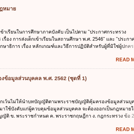
่าและเต็มศักยภาพ ข. พัฒนาโครงสร้างพื้นฐานด้านดิจิทัลที่จำเป็นให
มกฎหมาย
นสากล ค. พัฒนาการเชื่อมโยงเครือข่ายดิจิทัล ง. เพิ่มประสิทธิ
ยงบประมาณให้เกิดความคุ้มค่าและเป็นไปตามเป้าหมาย ข้อ 3 ข้อใ
ที่สุดเกี่ยวกับ "แผนพัฒนารัฐบาลดิจิทัล" ก. เป็นธรรมาภิบาลข้อมูลภ
กเข้าเรียนในการศึกษาภาคบังคับ เป็นไปตาม "ประกาศกระทรวง
แลกเปลี่ยนข้อมูลกลาง ค. กำหนดสิทธิ หน้าที่ และความรับผิดชอบใ
 เรื่อง การส่งเด็กเข้าเรียนในสถานศึกษา พ.ศ. 2546" และ "ประกา
การข้อมูลของหน่วยงานของรัฐ ง. กำหนดกรอบและทิศทางการบร
ษาธิการ เรื่อง หลักเกณฑ์และวิธีการปฏิบัติสำหรับผู้ที่มิใช่ผู้ปกครอ
การจัดทำบริการสาธารณะในรูปแบบดิจิทัล ข้อ 4 กรรมการพัฒนา
อายุในเกณฑ์การศึกษาภาคบังคับอาศัยอยู่" ออกตามความในพระราชบ
ตำแหน่ง ม...
READ 
าคบังคับ พ.ศ. 2545 ซึ่งเป็นกฎหมายที่มีโทษทางอาญา โดยมีสา
ว่า "เด็ก" หมายถึง เด็กซึ่งมีอายุย่างเข้าปีที่ 7 จนถึงอายุย่างเข้าปีที่ 1
สอบได้ชั้นปีที่ 9 ของการศึกษาภาคบังคับแล้ว 2. ผู้ปกครอง คือ 2.1
ข้อมูลส่วนบุคคล พ.ศ. 2562 (ชุดที่ 1)
 บิดาหรือมารดา ซึ่งเป็นผู้ใช้อำนาจปกครอง 2.3 ผู้ปกครองต
มายแพ่งและพาณิชย์ 2.4 บุคคลที่เด็กอยู่ด้วยเป็นประจำหรือที่เด
าน 3. ผู้ปกครองดังกล่าว มีหน้าที่ ส่งเด็กเข้าเรียนในสถานศึกษาใ
ยกเว้นไม่ให้นำบทบัญญัติตามพระราชบัญญัติคุ้มครองข้อมูลส่วนบ
เรียนภาคต้น (ภาคเรียนที่ 1) 4. กรณีผู้ปกครองยังไม่ได้ส่งเด็กเข้าเ
 มาใช้บังคับแก่ผู้ควบคุมข้อมูลส่วนบุคคล จะต้องออกเป็นกฎหมายใ
น นับแต่วันแรกของการเปิดเรียนภาคต้น ถ้าสถานศึกษายังมิไ...
ญัติ ข. พระราชกำหนด ค. พระราชกฤษฎีกา ง. กฎกระทรวง ข้อ 
ข้อ 1 กำหนดหน่วยงานและกิจการใดที่ผู้ควบคุมข้อมูลส่วนบุคคลไ
READ 
ระราชบัญญัติคุ้มครองข้อมูลส่วนบุคคล พ.ศ. 2562 ก. หน่วยงานขอ