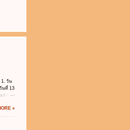
1. วัน
ันที่ 13
พระราช
บัญญัติ
MORE »
) พ.ศ.
ศของ
นายก
 พ.ศ.