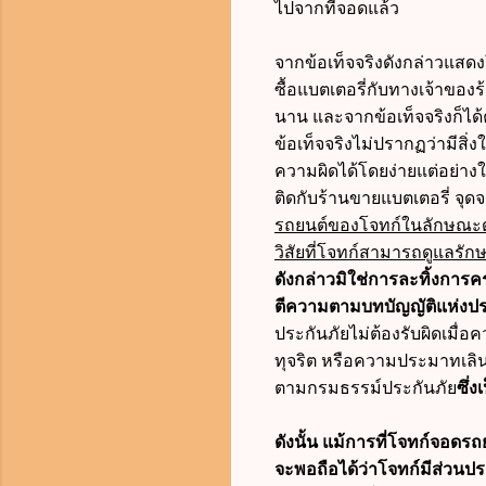
ไปจากที่จอดแล้ว
จากข้อเท็จจริงดังกล่าวแสดง
ซื้อแบตเตอรี่กับทางเจ้าของร
นาน และจากข้อเท็จจริงก็ได
ข้อเท็จจริงไม่ปรากฏว่ามีสิ
ความผิดได้โดยง่ายแต่อย่างใ
ติดกับร้านขายแบตเตอรี่ จุดจ
รถยนต์ของโจทก์ในลักษณะดัง
วิสัยที่โจทก์สามารถดูแลรักษ
ดังกล่าวมิใช่การละทิ้งกา
ตีความตามบทบัญญัติแห่งป
ประกันภัยไม่ต้องรับผิดเมื่อ
ทุจริต หรือความประมาทเลิน
ตามกรมธรรม์ประกันภัย
ซึ่
ดังนั้น แม้การที่โจทก์จอดร
จะพอถือได้ว่าโจทก์มีส่วนปร