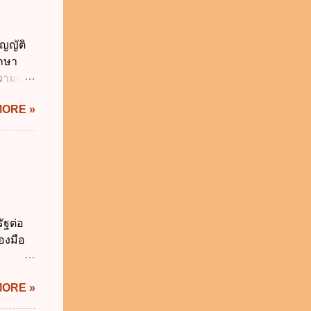
 พ.ศ.
วิธี
ญญัติ
คุมการ
ักษา
ติวิธี
วามเป็น
อใช้
MORE »
ม่เกิน
การเงิน
่า
ระสงค์
าม
จำเป็น
่วยงาน
ัฐต่อ
ช้
องมือ
 ข.
ิทัล
MORE »
ะผ่าน
ทัล