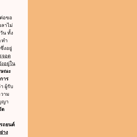
ดต่อขอ
วลาไม่
น ทั้ง
ระทำ
่งอยู่
รจอด
งอยู่ใน
ักษณะ
การ
า ผู้รับ
ะความ
ัญญา
ัด
กรถยนต์
ย่าง