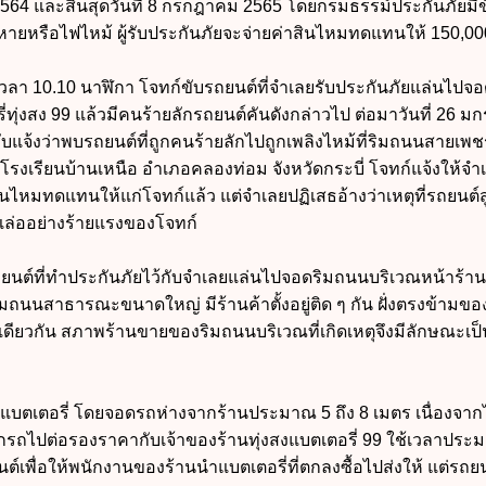
ม 2564 และสิ้นสุดวันที่ 8 กรกฎาคม 2565 โดยกรมธรรม์ประกันภัยมีข
หายหรือไฟไหม้ ผู้รับประกันภัยจะจ่ายค่าสินไหมทดแทนให้ 150,0
 เวลา 10.10 นาฬิกา โจทก์ขับรถยนต์ที่จำเลยรับประกันภัยแล่นไปจอด
ทุ่งสง 99 แล้วมีคนร้ายลักรถยนต์คันดังกล่าวไป ต่อมาวันที่ 26 
ับแจ้งว่าพบรถยนต์ที่ถูกคนร้ายลักไปถูกเพลิงไหม้ที่ริมถนนสายเพ
องโรงเรียนบ้านเหนือ อำเภอคลองท่อม จังหวัดกระบี่ โจทก์แจ้งให้จำเ
าสินไหมทดแทนให้แก่โจทก์แล้ว แต่จำเลยปฏิเสธอ้างว่าเหตุที่รถยนต
ล่ออย่างร้ายแรงของโจทก์
รถยนต์ที่ทำประกันภัยไว้กับจำเลยแล่นไปจอดริมถนนบริเวณหน้าร้า
ยู่ริมถนนสาธารณะขนาดใหญ่ มีร้านค้าตั้งอยู่ติด ๆ กัน ฝั่งตรงข้ามข
นเดียวกัน สภาพร้านขายของริมถนนบริเวณที่เกิดเหตุจึงมีลักษณะเ
อแบตเตอรี่ โดยจอดรถห่างจากร้านประมาณ 5 ถึง 8 เมตร เนื่องจากไม
กรถไปต่อรองราคากับเจ้าของร้านทุ่งสงแบตเตอรี่ 99 ใช้เวลาประ
ยนต์เพื่อให้พนักงานของร้านนำแบตเตอรี่ที่ตกลงซื้อไปส่งให้ แต่รถ