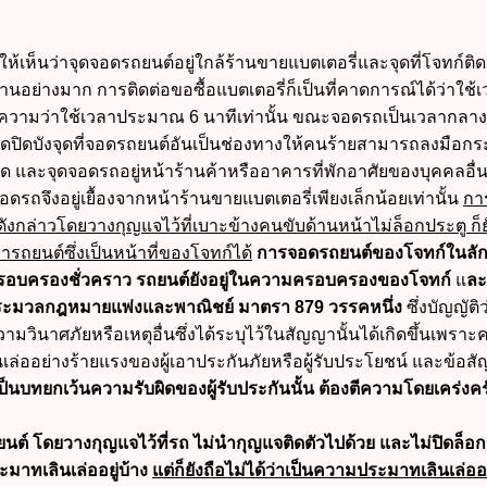
ให้เห็นว่าจุดจอดรถยนต์อยู่ใกล้ร้านขายแบตเตอรี่และจุดที่โจทก์ติ
้านอย่างมาก การติดต่อขอซื้อแบตเตอรี่ก็เป็นที่คาดการณ์ได้ว่าใช้เ
้ความว่าใช้เวลาประมาณ 6 นาทีเท่านั้น ขณะจอดรถเป็นเวลากลางวั
่งใดปิดบังจุดที่จอดรถยนต์อันเป็นช่องทางให้คนร้ายสามารถลงมือก
ด และจุดจอดรถอยู่หน้าร้านค้าหรืออาคารที่พักอาศัยของบุคคลอื่นซึ
อดรถจึงอยู่เยื้องจากหน้าร้านขายแบตเตอรี่เพียงเล็กน้อยเท่านั้น
กา
กล่าวโดยวางกุญแจไว้ที่เบาะข้างคนขับด้านหน้าไม่ล็อกประตู ก็ยั
ารถยนต์ซึ่งเป็นหน้าที่ของโจทก์ได้
การจอดรถยนต์ของโจทก์ในล
รครอบครองชั่วคราว รถยนต์ยังอยู่ในความครอบครองของโจทก์
แ
ละ
ระมวลกฎหมายแพ่งและพาณิชย์ มาตรา 879 วรรคหนึ่ง
ซึ่งบัญญัติว่
ความวินาศภัยหรือเหตุอื่นซึ่งได้ระบุไว้ในสัญญานั้นได้เกิดขึ้นเพรา
เล่ออย่างร้ายแรงของผู้เอาประกันภัยหรือผู้รับประโยชน์ และข้อส
งเป็นบทยกเว้นความรับผิดของผู้รับประกันนั้น ต้องตีความโดยเคร่งคร
ถยนต์ โดยวางกุญแจไว้ที่รถ ไม่นำกุญแจติดตัวไปด้วย และไม่ปิดล็อ
ะมาทเลินเล่ออยู่บ้าง
แต่ก็ยังถือไม่ได้ว่าเป็นความประมาทเลินเล่ออ