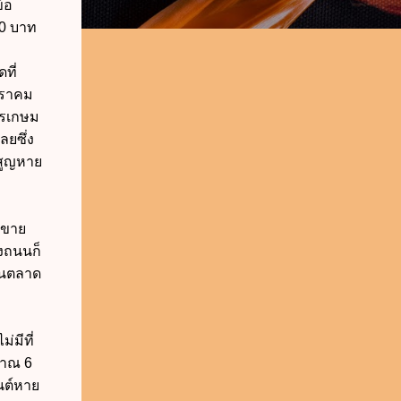
้อ
00 บาท
ที่
มกราคม
ชรเกษม
ลยซึ่ง
์สูญหาย
นขาย
องถนนก็
ป็นตลาด
่มีที่
มาณ 6
ยนต์หาย