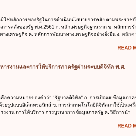
ายกรัฐมนตรีเป็นผู้รักษาการตามพระราช บัญญัติวิธีการงบประมาณ
ัฐมนตรีว่าการกระทรวงการคลัง เป็นผู้รักษาการตามพระราช บัญญัติ
ใดมิใช่หลักการของรัฐในการดำเนินนโยบายการคลัง ตามพระราชบั
าณ พ.ศ. 2561 4. รัฐมนตรีว่าการกระทรวงการคลังมีหน้าที่ควบ
งินการคลังของรัฐ พ.ศ.2561 ก. หลักเศรษฐกิจฐานราก ข. หลักการร
ประมาณให้เป็นไปอย่างโปร่งใสและตรวจสอบได้ ข้อ 4. พระราชบัญญั
ทางเศรษฐกิจ ค. หลักการพัฒนาทางเศรษฐกิจอย่างยั่งยืน ง. หลักค
าณ พ.ศ. 2561 บัญญัติให้การบริหา...
คม ข้อ 2 สัดส่วนหนี้สาธารณะต่อผลิตภัณฑ์มวลรวมในประเทศเพื่
READ 
นการบริหารหนี้สาธารณะเป็นไปตามข้อใด ก. ไม่เกินร้อยละ 5 ข. ไ
ค. ไม่เกินร้อยละ 35 ง. ไม่เกินร้อยละ 60 ข้อ 3 กฎหมายว่าด้วยวินัย
งรัฐกำหนดหลักการห้ามเสนอกฎหมายที่ให้จัดเก็บภาษีอากรหรือค
หารงานและการให้บริการภาครัฐผ่านระบบดิจิทัล พ.ศ.
เพิ่มขึ้นจากที่กำหนดไว้ในกฎหมายเพื่อการนำไปใช้จ่ายตามวัตถุป
การหนึ่งการใดเป็นการเฉพาะเจาะจง ยกเว้นข้อใด ก. เป็นไปตามคว
ชุมชน ข. เพื่อป็นรายได้ขององค์กรปกครองส่วนท้องถิ่น ค. มีเหตุ
กเฉินที่มิอาจหลีกเลี่ยงได้ ง. สอดคล้องกับยุทธศาสตร์ชาติ ข้อ 4 หน
ดคือความหมายของคำว่า "รัฐบาลดิจิทัล" ก. การเปิดเผยข้อมูลภาคร
้องนำแผนการคลังระยะปานกลางที่คณะรัฐมนตรีเห็นชอบแล้วไปใ
ยรูปแบบอิเล็กทรอนิกส์ ข. การนำเทคโนโลยีดิจิทัลมาใช้เป็นเครื่
ิจารณาในเรื่องต่อไปนี้ ยกเว้นข้อใด ก. การจัดเก็บหรือหารายได้
ารงาน การให้บริการ การบูรณาการข้อมูลภาครัฐ ค. วิธีการนำ
งบประมาณรายจ่าย ค. การจัดทำงบประมาณ ง. การก่...
ูนย์และหนึ่ง เพื่อใช้สร้างระบบต่าง ๆ ง. สำนักงานพัฒนารัฐบาลดิจ
READ 
หาชน) ข้อ 2 การบริหารงานภาครัฐและการจัดทำบริการสาธารณ
 ต้องมีวัตถุประสงค์ดังต่อไปนี้ ยกเว้น ข้อใด ก. ให้มีการใช้ระบบดิจิ