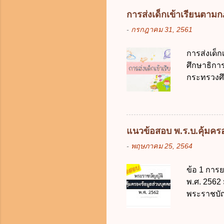
อย่างคุ้มค
การส่งเด็กเข้าเรียนตา
ตามมาตรฐา
-
กรกฎาคม 31, 2561
การใช้จ่า
ได้ถูกต้อง
การส่งเด็
เป็นศูนย์
ศึกษาธิการ
บริหารจัด
กระทรวงศึก
ภาครัฐและ
เด็กที่มี
ดิจิทัลโดย
การศึกษาภ
ดังนี้ 1. คำ
แต่เด็กที่
แนวข้อสอบ พ.ร.บ.คุ้มครอง
มารดา 2.2
-
พฤษภาคม 25, 2564
ประมวลกฎห
รับใช้การง
ข้อ 1 การ
ของการเปิด
พ.ศ. 2562
ภายใน 7 วั
พระราชบัญ
กฎหมายตาม
ในบังคับพ