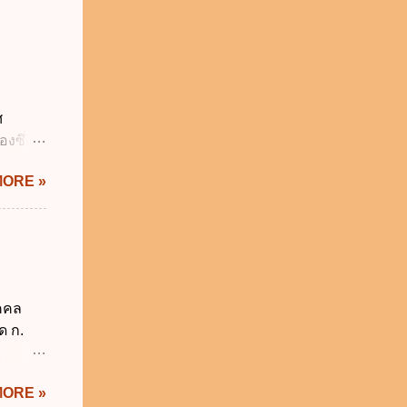
้เป็นไป
ภาคใน
ดกล่าว
าครัฐ ข.
นการ
ศ
ิหารงาน
งซึ่งมี
รัฐบาล
ัญญัติ
MORE »
ระสำคัญ
6 เว้น
 บิดา
าม
็กอยู่
นวันแรก
ุคคล
รียน
ด ก.
2
ม่อยู่
MORE »
งรัฐทุก