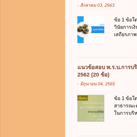
-
สิงหาคม 03, 2563
2561 2. น
2561 3. ร
ข้อ 1 ข้อ
การงบประม
วินัยการเ
ใช้จ่ายงบ
เสถียรภาพ
การงบประม
ธรรมในสัง
เป็นกรอบใ
ร้อยละ 10 
การคลังขอ
แนวข้อสอบ พ.ร.บ.การบริ
ธรรมเนียม
2562 (20 ข้อ)
หรือเพื่อ
-
มิถุนายน 04, 2565
ต้องการของ
หรือเหตุฉุ
ข้อ 1 ข้อใ
ของรัฐจะต
สาธารณะด้ว
ประกอบการพ
ในการบริห
การจัดสรร
สัญลักษณ์ศ
(องค์การม
ระบบดิจิทัล