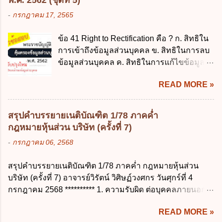
พ.ศ. 2562 (ชุดที่ 5)
ความช่วยเหลือในกรณีจำเป็นเร่งด่วนที่ไม่
ต้น (ภาคเรียนที่ 1) 4. กรณีผู้ปกครองยังไม่ได้
-
กรกฎาคม 17, 2565
สามารถรอการเบิกเงินจากงบประมาณได้ ข้อ
ส่งเด็กเข้าเรียนภายใน 7 วัน นับแต่วันแรกของ
2 ระเบียบกระทรวงการคลัง ว่าด้วยเงินทดรอง
การเปิดเรียนภาคต้น ถ้าสถานศึกษายังมิไ...
ข้อ 41 Right to Rectification คือ ? ก. สิทธิใน
ราชการ พ.ศ. 2562 ออกโดยอาศัยกฎหมาย
การเข้าถึงข้อมูลส่วนบุคคล ข. สิทธิในการลบ
แม่บทใด ก. พระราชบัญญัติวิธีการงบ
ข้อมูลส่วนบุคคล ค. สิทธิในการแก้ไขข้อมูล
ประมาณ พ.ศ. 2561 ข. พระราชบัญญัติวินัย
ส่วนบุคคลให้ถูกต้อง ง. สิทธิในการคัดค้าน
การเงินการคลังของรัฐ พ.ศ. 2561 ค. พระราช
READ MORE »
การประมวลผลข้อมูลส่วนบุคคล ข้อ 42 ผู้
บัญญัติเงินคงคลัง พ.ศ. 2491 ง. ระเบียบ
ควบคุมข้อมูลส่วนบุคคลต้องแก้ไขข้อมูลส่วน
กระทรวงการคลัง ว่าด้วยการเบิกเงินจากคลัง
บุคคลตามหลักการข้อใด ก. ถูกต้อง เป็น
การรับเงิน การจ่ายเงิน การเก็บรักษาเงิน และ
สรุปคำบรรยายเนติบัณฑิต 1/78 ภาคค่ำ
ปัจจุบัน ข. สมบูรณ์ ค. ไม่ก่อให้เกิดความ
การนำเงินส่งคลัง พ.ศ. 2562 ข้อ 3 ส่วน
กฎหมายหุ้นส่วน บริษัท (ครั้งที่ 7)
เข้าใจผิด ง. ถูกทุกข้อ ข้อ 43 มาตรการทาง
ราชการผู้เบิกในส่วนภูมิภาคมีอำนาจเก็บ
-
กรกฎาคม 06, 2568
กฎหมายคุ้มครองข้อมูลส่วนบุคคล ในกรณีผู้
รักษาเงินทดรองราชการไว้ ณ ที่ทำการ เพื่อ
ควบคุมข้อมูลส่วนบุคคลไม่ดำเนินการแก้ไข
สำรองจ่ายได้แห่งละไม่เกินเท่าใร ก. 100,000
สรุปคำบรรยายเนติบัณฑิต 1/78 ภาคค่ำ กฎหมายหุ้นส่วน
ข้อมูลส่วนบุคคลให้ถูกต้อง ก. ร้องทุกข์ ข. ร้อง
บาท ข. 50,000 บาท ค. 30,000 บาท ง. 10,000
บริษัท (ครั้งที่ 7) อาจารย์วิรัตน์ วิศิษฏ์วงศกร วันศุกร์ที่ 4
เรียน ค. อุทธรณ์ ง. ฟ้องร้อง ข้อ 44 หลักการ
บาท ข้อ 4 ดอกเบี้ยที่เกิดจากการนำเงินทดรอง
กรกฎาคม 2568 ********** 1. ความรับผิด ต่อบุคคลภายนอก
สำคัญของสิทธิในการลบข้อมูลส่วนบุคคล คือ
ราชการจำนวนที่เกินกว่า...
ความรับผิดร่วมกันโดยไม่จำกัดจำนวน ในกิจการที่หุ้นส่วน
ข้อใด ก. สิทธิขอให้ผู้ควบคุมข้อมูลส่วนบุคคล
READ MORE »
คนใดคนหนึ่งได้จัดทำไปในทางที่เป็น ธรรมดาการค้าขาย
ลบข้อมูลส่วนบุคคล ข. ขอให้ทำลายข้อมูล