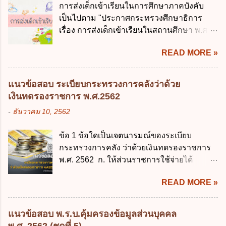
มีอำนาจแต่งตั้งพนักงานเจ้าหน้าที่ตามพระ
การส่งเด็กเข้าเรียนในการศึกษาภาคบังคับ
ดังต่อไปนี้ ยกเว้น ข้อใด ก. ให้มีการใช้ระบบ
ราชบัญญัติคุ้มครองข้อมูลส่วนบุคคล พ.ศ.
เป็นไปตาม "ประกาศกระทรวงศึกษาธิการ
ดิจิทัลอย่างคุ้มค่าและเต็มศักยภาพ ข. พัฒนา
2562 ก. นายกรัฐมนตรี ข. รัฐมนตรีว่าการ
เรื่อง การส่งเด็กเข้าเรียนในสถานศึกษา พ.ศ.
โครงสร้างพื้นฐานด้านดิจิทัลที่จำเป็นให้เป็นไป
กระทรวงดิจิทัลเพื่อเศร...
2546" และ "ประกาศกระทรวงศึกษาธิการ
ตามมาตรฐานสากล ค. พัฒนาการเชื่อมโยง
READ MORE »
เรื่อง หลักเกณฑ์และวิธีการปฏิบัติสำหรับผู้ที่
เครือข่ายดิจิทัล ง. เพิ่มประสิทธิภาคในการใช้
มิใช่ผู้ปกครองซึ่งมีเด็กที่มีอายุในเกณฑ์การ
จ่ายงบประมาณให้เกิดความคุ้มค่าและเป็นไป
ศึกษาภาคบังคับอาศัยอยู่" ออกตามความใน
ตามเป้าหมาย ข้อ 3 ข้อใดกล่าวได้ถูกต้องที่สุด
แนวข้อสอบ ระเบียบกระทรวงการคลังว่าด้วย
พระราชบัญญัติการศึกษาภาคบังคับ พ.ศ.
เกี่ยวกับ "แผนพัฒนารัฐบาลดิจิทัล" ก. เป็นธร
เงินทดรองราชการ พ.ศ.2562
2545 ซึ่งเป็นกฎหมายที่มีโทษทางอาญา โดย
รมาภิบาลข้อมูลภาครัฐ ข. เป็นศูนย์แลกเปลี่ยน
-
ธันวาคม 10, 2562
มีสาระสำคัญดังนี้ 1. คำว่า "เด็ก" หมายถึง เด็ก
ข้อมูลกลาง ค. กำหนดสิทธิ หน้าที่ และความ
ซึ่งมีอายุย่างเข้าปีที่ 7 จนถึงอายุย่างเข้าปีที่ 16
รับผิดชอบในการบริหารจัดการข้อมูลของ
ข้อ 1 ข้อใดเป็นเจตนารมณ์ของระเบียบ
เว้นแต่เด็กที่สอบได้ชั้นปีที่ 9 ของการศึกษา
หน่วยงานของรัฐ ง. กำหนดกรอบและทิศทาง
กระทรวงการคลัง ว่าด้วยเงินทดรองราชการ
ภาคบังคับแล้ว 2. ผู้ปกครอง คือ 2.1 บิดา
การบริหารงานภาครัฐและการจัดทำบริการ
พ.ศ. 2562 ก. ให้ส่วนราชการใช้จ่ายได้
มารดา 2.2 บิดาหรือมารดา ซึ่งเป็นผู้ใช้
สาธารณะในรูปแบบดิจิทัล ข้อ 4 กรรมการ
รวดเร็ว คล่องตัว และมีประสิทธิภาพ ข. ให้
อำนาจปกครอง 2.3 ผู้ปกครองตามประมวล
พัฒนารัฐบาลดิจิทัลโดยตำแหน่ง ม...
READ MORE »
ส่วนราชการมีเงินทดรองราชการเพื่อรองจ่าย
กฎหมายแพ่งและพาณิชย์ 2.4 บุคคลที่เด็ก
ตามข้อผูกพันในการกู้เงินจากต่างประเทศ ค.
อยู่ด้วยเป็นประจำหรือที่เด็กอยู่รับใช้การงาน
รองรับการปฏิบัติงานด้านการเงินการคลังตาม
3. ผู้ปกครองดังกล่าว มีหน้าที่ ส่งเด็กเข้าเรียน
แนวข้อสอบ พ.ร.บ.คุ้มครองข้อมูลส่วนบุคคล
นโยบาย New GFMIS Thai ง. สนับสนุนการให้
ในสถานศึกษาในวันแรกของการเปิดเรียนภาค