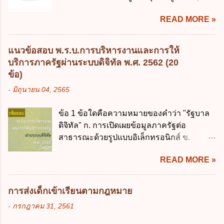
ธรรมเนียมเพิ่มขึ้นจากที่กำหนดไว้ในกฎหมาย
ให้การบริหา...
จะต้องออกเป็นกฎหมายใด ก. พระราชบัญญัติ
เพื่อการนำไปใช้จ่ายตามวัตถุประสงค์หรือเพื่อ
READ MORE »
ข. พระราชกำหนด ค. พระราชกฤษฎีกา ง. กฎ
การหนึ่งการใดเป็นการเฉพาะเจาะจง ยกเว้น
กระทรวง ข้อ 2 กฎหมายตามข้อ 1 กำหนด
ข้อใด ก. เป็นไปตามความต้องการของชุมชน
หน่วยงานและกิจการใดที่ผู้ควบคุมข้อมูลส่วน
ข. เพื่อป็นรายได้ขององค์กรปกครองส่วนท้อง
แนวข้อสอบ พ.ร.บ.การบริหารงานและการให้
บุคคลไม่อยู่ในบังคับพระราชบัญญัติคุ้มครอง
ถิ่น ค. มีเหตุจำเป็นหรือเหตุฉุกเฉินที่มิอาจหลีก
บริการภาครัฐผ่านระบบดิจิทัล พ.ศ. 2562 (20
ข้อมูลส่วนบุคคล พ.ศ. 2562 ก. หน่วยงานของ
เลี่ยงได้ ง. สอดคล้องกับยุทธศาสตร์ชาติ ข้อ 4
ข้อ)
รัฐทุกแห่ง ข. กิจการด้านการศึกษา ค. กิจการ
หน่วยงานของรัฐจะต้องนำแผนการคลังระยะ
-
มิถุนายน 04, 2565
ด้านความบันเทิงและนันทนาการ ง. ถูกทุกข้อ
ปานกลางที่คณะรัฐมนตรีเห็นชอบแล้วไปใช้
ข้อ 3 โดยหลัก ทั่วไป พระราชบัญญัติคุ้มครอง
ประกอบการพิจารณาในเรื่องต่อไปนี้ ยกเว้น
ข้อ 1 ข้อใดคือความหมายของคำว่า "รัฐบาล
ข้อมูลส่วนบุคคล พ.ศ. 2562 ใช้บังคับตั้งแต่วัน
ข้อใด ก. การจัดเก็บหรือหารายได้ ข. การ
ดิจิทัล" ก. การเปิดเผยข้อมูลภาครัฐต่อ
ใด ก. 26 พฤษภาคม 2562 ข. 27 พฤษภาคม
จัดสรรงบประมาณรายจ่าย ค. การจัดทำงบ
สาธารณะด้วยรูปแบบอิเล็กทรอนิกส์ ข.
2562 ค. 28 พฤษภาคม 2562 ง. 29
ประมาณ ง. การก่...
การนำเทคโนโลยีดิจิทัลมาใช้เป็นเครื่องมือใน
พฤษภาคม 2562 ข้อ 4 "บุคคลหรือนิติบุคคล
READ MORE »
การบริหารงาน การให้บริการ การบูรณาการ
ซึ่งมีอำนาจหน้าที่ตัดสินใจเกี่ยวกับการเก็บ
ข้อมูลภาครัฐ ค. วิธีการนำสัญลักษณ์ศูนย์และ
รวบรวม ใช้ หรือเปิดเผยข้อมูลส่วนบุคคล" คือ
หนึ่ง เพื่อใช้สร้างระบบต่าง ๆ ง. สำนักงาน
ความหมายตามข้อใด ก. ผู้ควบคุมข้อมูลส่วน
การส่งเด็กเข้าเรียนตามกฎหมาย
พัฒนารัฐบาลดิจิทัล (องค์การมหาชน) ข้อ 2
บุคคล ข. ผู้ประมวลผลข้อมูลส่วนบุคคล ค.
-
กรกฎาคม 31, 2561
การบริหารงานภาครัฐและการจัดทำบริการ
พนักงานเจ้าหน้าที่ ง. ไม่มีข้อใดถูกต้อง ข้อ 5 ผู้
สาธารณะผ่านระบบดิจิทัล ต้องมีวัตถุประสงค์